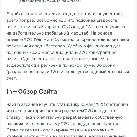
демонстрационным режимом.
В мобильном приложении вход достаточно осуществить
всего тот раз. Возможно%2C что подобная щедрость
носил временный характер%2C когда 1Win не получилось
на действительно глобальный масштаб. На основе
отзывов%2C 1Win – это букмекер со сравнительно высокой
репутацией среди беттеров. Удобную функционал для
подопечных%2C масса дисциплин%2C конкурентная
линия. Однако есть возврат части проигрышей в
видеослотах же рейкбек в покерном руме. Во обоих”
“разделах площадки 1Win используется единый денежный
счет.
In – Обзор Сайта
Важно заранее изучать статистику команд%2C состояние
игроков а историю встреч рядом тем%2C как делать
ставку. Также желательно разрабатывать собственную
позицию и следовать ему%2C не поддаваясь чувства.
Стоит совершать ординарные ставки на моменты с
коэффициентом от 3 и выветривавшей. Через мобильную