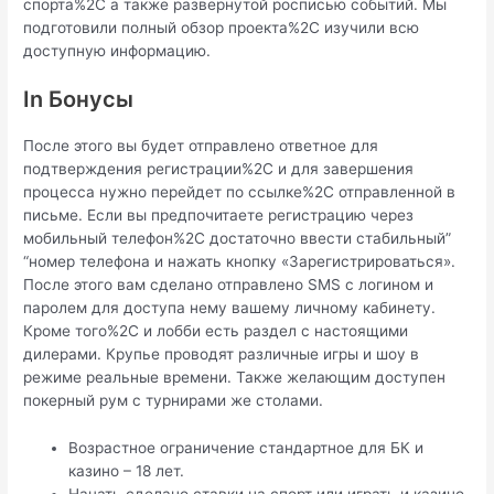
спорта%2C а также развернутой росписью событий. Мы
подготовили полный обзор проекта%2C изучили всю
доступную информацию.
In Бонусы
После этого вы будет отправлено ответное для
подтверждения регистрации%2C и для завершения
процесса нужно перейдет по ссылке%2C отправленной в
письме. Если вы предпочитаете регистрацию через
мобильный телефон%2C достаточно ввести стабильный”
“номер телефона и нажать кнопку «Зарегистрироваться».
После этого вам сделано отправлено SMS с логином и
паролем для доступа нему вашему личному кабинету.
Кроме того%2C и лобби есть раздел с настоящими
дилерами. Крупье проводят различные игры и шоу в
режиме реальные времени. Также желающим доступен
покерный рум с турнирами же столами.
Возрастное ограничение стандартное для БК и
казино – 18 лет.