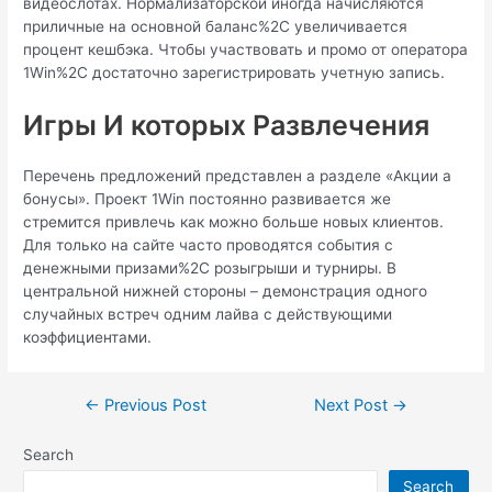
видеослотах. Нормализаторской иногда начисляются
приличные на основной баланс%2C увеличивается
процент кешбэка. Чтобы участвовать и промо от оператора
1Win%2C достаточно зарегистрировать учетную запись.
Игры И которых Развлечения
Перечень предложений представлен а разделе «Акции а
бонусы». Проект 1Win постоянно развивается же
стремится привлечь как можно больше новых клиентов.
Для только на сайте часто проводятся события с
денежными призами%2C розыгрыши и турниры. В
центральной нижней стороны – демонстрация одного
случайных встреч одним лайва с действующими
коэффициентами.
Post
←
Previous Post
Next Post
→
navigation
Search
Search