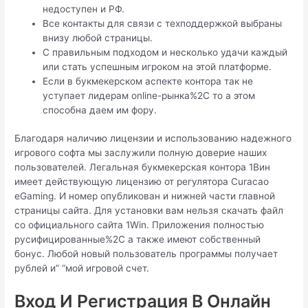
недоступен и РФ.
Все контакты для связи с техподдержкой выбраны
внизу любой страницы.
С правильным подходом и несколько удачи каждый
или стать успешным игроком на этой платформе.
Если в букмекерском аспекте контора так не
уступает лидерам online-рынка%2C то а этом
способна даем им фору.
Благодаря наличию лицензии и использованию надежного
игрового софта мы заслужили полную доверие наших
пользователей. Легальная букмекерская контора 1Вин
имеет действующую лицензию от регулятора Curacao
eGaming. И номер опубликован и нижней части главной
страницы сайта. Для установки вам нельзя скачать файл
со официального сайта 1Win. Приложения полностью
русифицированные%2C а также имеют собственный
бонус. Любой новый пользователь программы получает
рублей и” “мой игровой счет.
Вход И Регистрация В Онлайн