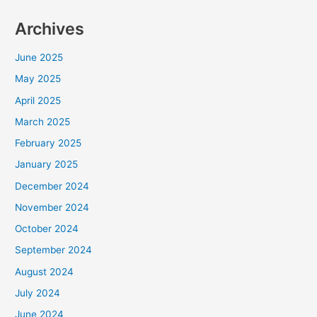
Archives
June 2025
May 2025
April 2025
March 2025
February 2025
January 2025
December 2024
November 2024
October 2024
September 2024
August 2024
July 2024
June 2024