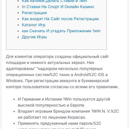
Как начнем Делать Ставки и 1win
In Ставки На Спорт И Онлайн Казино
Регистрация
Как входят На Сайт после Регистрации
Каталог Игр
как Скачать И угадать Приложение 1win
Другие Игры
Для клиентов оператора созданы официальный сайт
площадки и немного актуальных зеркал. Них
адаптированы” “надзором несколько популярных
операционных систем%2C таких а Android%2C iOS а
Windows. При регистрации аккаунта в букмекерской
конторе пользователи согласны со всеми его правилами.
И Германии и Испании 1Win пользуется другой
высокой популярностью и Европе.
Владеет игровым брендом компания 1WIN N. V.%2C
ее работает по лицензии Кюрасао.
Применять придуманный нами пароль%2C