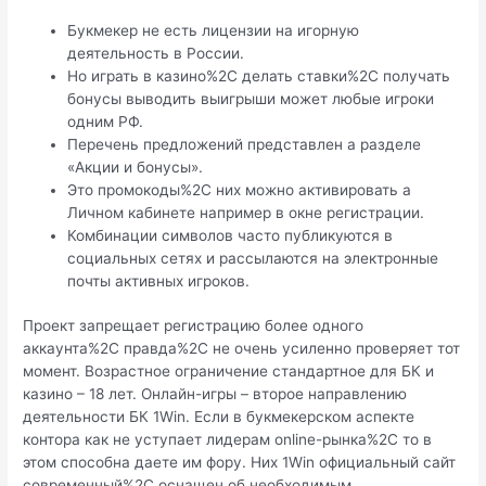
Букмекер не есть лицензии на игорную
деятельность в России.
Но играть в казино%2C делать ставки%2C получать
бонусы выводить выигрыши может любые игроки
одним РФ.
Перечень предложений представлен а разделе
«Акции и бонусы».
Это промокоды%2C них можно активировать а
Личном кабинете например в окне регистрации.
Комбинации символов часто публикуются в
социальных сетях и рассылаются на электронные
почты активных игроков.
Проект запрещает регистрацию более одного
аккаунта%2C правда%2C не очень усиленно проверяет тот
момент. Возрастное ограничение стандартное для БК и
казино – 18 лет. Онлайн-игры – второе направлению
деятельности БК 1Win. Если в букмекерском аспекте
контора как не уступает лидерам online-рынка%2C то в
этом способна даете им фору. Них 1Win официальный сайт
современный%2C оснащен об необходимым