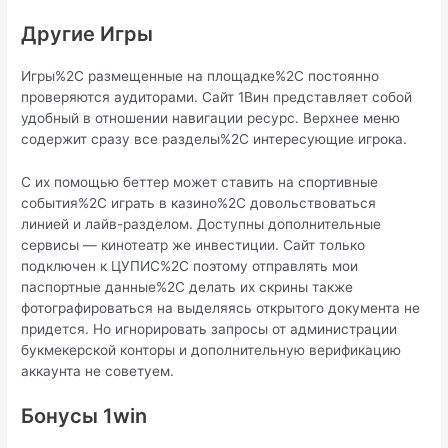
Другие Игры
Игры%2C размещенные на площадке%2C постоянно
проверяются аудиторами. Сайт 1Вин представляет собой
удобный в отношении навигации ресурс. Верхнее меню
содержит сразу все разделы%2C интересующие игрока.
С их помощью беттер может ставить на спортивные
события%2C играть в казино%2C довольствоваться
линией и лайв-разделом. Доступны дополнительные
сервисы — кинотеатр же инвестиции. Сайт только
подключен к ЦУПИС%2C поэтому отправлять мои
паспортные данные%2C делать их скрины также
фотографироваться на выделяясь открытого документа не
придется. Но игнорировать запросы от администрации
букмекерской конторы и дополнительную верификацию
аккаунта не советуем.
Бонусы 1win