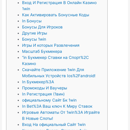
Вход И Регистрация В Онлайн Казино
1win
Как Активировать Бонусные Коды
In Бонусы
Бонусы Для Игроков
Другие Игры
Бонусы 1win
Игры И которых Развлечения
Масштаб Букмекера
“in Букмекер Ставки на Спорт%2C
Казино
Скачайте Приложение 1win Для
Мобильных Устройств Ios%2Fandroid!
In Букмекер%3A
Промокоды И Ваучеры
In Регистрация (1вин)
официальному Сайт Бк 1win
In Bet%3A Ваш ключ К Миру Ставок
Игровые Автоматы От 1win%3A Играйте
В Новые Слоты!
Вход На официальный Сайт 1win