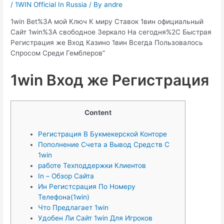
/
1WIN Official In Russia
/ By
andre
1win Bet%3A мой Ключ К миру Ставок 1вин официальный
Сайт 1win%3A свободное Зеркало На сегодня%2C Быстрая
Регистрация же Вход Казино 1вин Всегда Пользовалось
Спросом Среди Гемблеров”
1win Вход же Регистрация
Content
Регистрация В Букмекерской Конторе
Пополнение Счета а Вывод Средств C
1win
работе Техподдержки Клиентов
In – Обзор Сайта
Ин Регистсрация По Номеру
Телефона(1win)
Что Предлагает 1win
Удобен Ли Сайт 1win Для Игроков