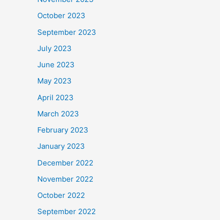
October 2023
September 2023
July 2023
June 2023
May 2023
April 2023
March 2023
February 2023
January 2023
December 2022
November 2022
October 2022
September 2022