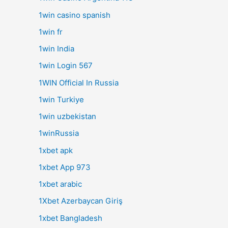
1win casino spanish
1win fr
1win India
1win Login 567
1WIN Official In Russia
1win Turkiye
1win uzbekistan
1winRussia
1xbet apk
1xbet App 973
1xbet arabic
1Xbet Azerbaycan Giriş
1xbet Bangladesh