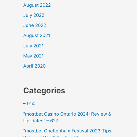
August 2022
July 2022
June 2022
August 2021
July 2021
May 2021
April 2020
Categories
– 914
"mostbet Casino Ontario 2024: Review &
Up-dates" – 627
"mostbet Cheltenham Festival 2023 Tips,