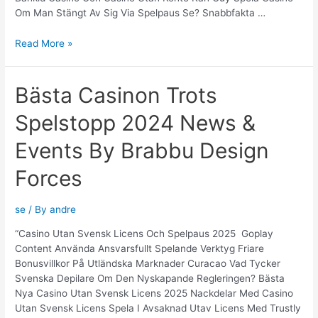
Om Man Stängt Av Sig Via Spelpaus Se? Snabbfakta …
Restaurant
Grapevine
Casino
Read More »
Ancient
Utan
District
Konto
Restaurant
2025
Bästa Casinon Trots
Spela
Spelstopp 2024 News &
Bäst
Casino
Events By Brabbu Design
Utan
Registrering️
Forces
se
/ By
andre
“Casino Utan Svensk Licens Och Spelpaus 2025 ️ Goplay
Content Använda Ansvarsfullt Spelande Verktyg Friare
Bonusvillkor På Utländska Marknader Curacao Vad Tycker
Svenska Depilare Om Den Nyskapande Regleringen? Bästa
Nya Casino Utan Svensk Licens 2025 Nackdelar Med Casino
Utan Svensk Licens Spela I Avsaknad Utav Licens Med Trustly