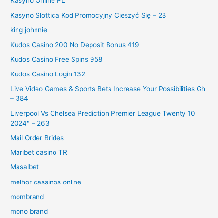
Kasyno Online PL
Kasyno Slottica Kod Promocyjny Cieszyć Się – 28
king johnnie
Kudos Casino 200 No Deposit Bonus 419
Kudos Casino Free Spins 958
Kudos Casino Login 132
Live Video Games & Sports Bets Increase Your Possibilities Gh
– 384
Liverpool Vs Chelsea Prediction Premier League Twenty 10
2024" – 263
Mail Order Brides
Maribet casino TR
Masalbet
melhor cassinos online
mombrand
mono brand