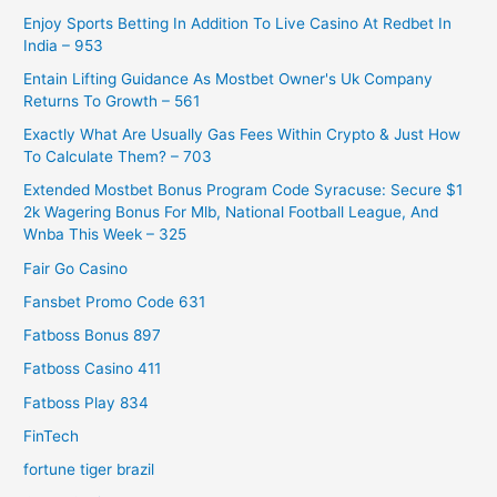
Enjoy Sports Betting In Addition To Live Casino At Redbet In
India – 953
Entain Lifting Guidance As Mostbet Owner's Uk Company
Returns To Growth – 561
Exactly What Are Usually Gas Fees Within Crypto & Just How
To Calculate Them? – 703
Extended Mostbet Bonus Program Code Syracuse: Secure $1
2k Wagering Bonus For Mlb, National Football League, And
Wnba This Week – 325
Fair Go Casino
Fansbet Promo Code 631
Fatboss Bonus 897
Fatboss Casino 411
Fatboss Play 834
FinTech
fortune tiger brazil