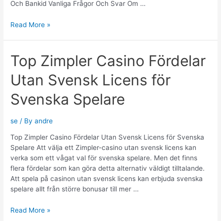
Och Bankid Vanliga Frågor Och Svar Om …
Bästa
Read More »
Casinon
Trots
Spelstopp
Top Zimpler Casino Fördelar
2024
Utan Svensk Licens för
News
&
Svenska Spelare
Events
By
Brabbu
se
/ By
andre
Design
Top Zimpler Casino Fördelar Utan Svensk Licens för Svenska
Forces
Spelare Att välja ett Zimpler-casino utan svensk licens kan
verka som ett vågat val för svenska spelare. Men det finns
flera fördelar som kan göra detta alternativ väldigt tilltalande.
Att spela på casinon utan svensk licens kan erbjuda svenska
spelare allt från större bonusar till mer …
Top
Read More »
Zimpler