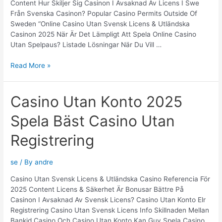
Content Hur Skiljer Sig Casinon I Avsaknad Av Licens I Swe
Från Svenska Casinon? Popular Casino Permits Outside Of
Sweden “Online Casino Utan Svensk Licens & Utländska
Casinon 2025 När Är Det Lämpligt Att Spela Online Casino
Utan Spelpaus? Listade Lösningar När Du Vill …
Casino
Read More »
With
Not
Any
Casino Utan Konto 2025
Swedish
Spela Bäst Casino Utan
License
2024
Registrering️
»
With
Zero
se
/ By
andre
Spelpaus
Casino Utan Svensk Licens & Utländska Casino Referencia För
Bitola
2025 Content Licens & Säkerhet Är Bonusar Bättre På
Mini
Casinon I Avsaknad Av Svensk Licens? Casino Utan Konto Elr
Creator
Registrering Casino Utan Svensk Licens Info Skillnaden Mellan
Faire”
Bankid Casino Och Casino Utan Konto Kan Guy Spela Casino
Grapevine