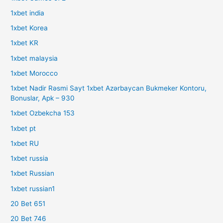
1xbet india
1xbet Korea
1xbet KR
1xbet malaysia
1xbet Morocco
1xbet Nadir Rəsmi Sayt 1xbet Azərbaycan Bukmeker Kontoru,
Bonuslar, Apk – 930
1xbet Ozbekcha 153
1xbet pt
1xbet RU
1xbet russia
1xbet Russian
1xbet russian1
20 Bet 651
20 Bet 746