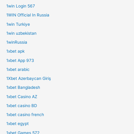
1win Login 567
1WIN Official In Russia
1win Turkiye
1win uzbekistan
1winRussia
1xbet apk
1xbet App 973
1xbet arabic
1Xbet Azerbaycan Giriş
1xbet Bangladesh
1xbet Casino AZ
1xbet casino BD
1xbet casino french
1xbet egypt
1xbet Games 572