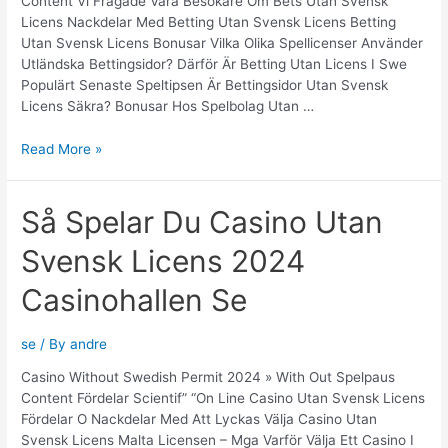
Content Vi Frågade Våra Besökare Om Bets Utan Svensk
Licens Nackdelar Med Betting Utan Svensk Licens Betting
Utan Svensk Licens Bonusar Vilka Olika Spellicenser Använder
Utländska Bettingsidor? Därför Är Betting Utan Licens I Swe
Populärt Senaste Speltipsen Är Bettingsidor Utan Svensk
Licens Säkra? Bonusar Hos Spelbolag Utan …
Betting
Read More »
Utan
Svensk
Licens:
Så Spelar Du Casino Utan
Bettingsidor
Svensk Licens 2024
&
Spelbolag
Casinohallen Se
Utan
Spelpaus
2025
se
/ By
andre
Casino Without Swedish Permit 2024 » With Out Spelpaus
Content Fördelar Scientif” “On Line Casino Utan Svensk Licens
Fördelar O Nackdelar Med Att Lyckas Välja Casino Utan
Svensk Licens Malta Licensen – Mga Varför Välja Ett Casino I