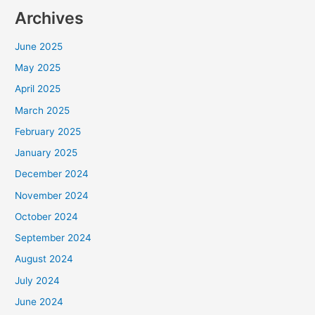
Archives
June 2025
May 2025
April 2025
March 2025
February 2025
January 2025
December 2024
November 2024
October 2024
September 2024
August 2024
July 2024
June 2024