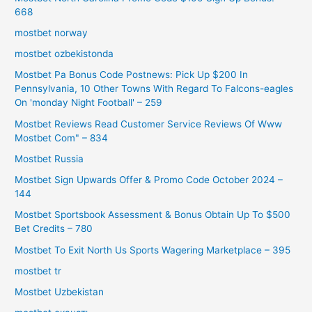
668
mostbet norway
mostbet ozbekistonda
Mostbet Pa Bonus Code Postnews: Pick Up $200 In
Pennsylvania, 10 Other Towns With Regard To Falcons-eagles
On 'monday Night Football' – 259
Mostbet Reviews Read Customer Service Reviews Of Www
Mostbet Com" – 834
Mostbet Russia
Mostbet Sign Upwards Offer & Promo Code October 2024 –
144
Mostbet Sportsbook Assessment & Bonus Obtain Up To $500
Bet Credits – 780
Mostbet To Exit North Us Sports Wagering Marketplace – 395
mostbet tr
Mostbet Uzbekistan