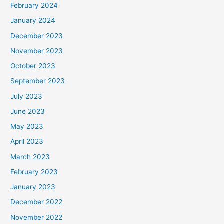
February 2024
January 2024
December 2023
November 2023
October 2023
September 2023
July 2023
June 2023
May 2023
April 2023
March 2023
February 2023
January 2023
December 2022
November 2022