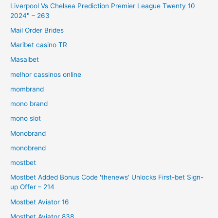
Liverpool Vs Chelsea Prediction Premier League Twenty 10
2024" – 263
Mail Order Brides
Maribet casino TR
Masalbet
melhor cassinos online
mombrand
mono brand
mono slot
Monobrand
monobrend
mostbet
Mostbet Added Bonus Code 'thenews' Unlocks First-bet Sign-
up Offer – 214
Mostbet Aviator 16
Mostbet Aviator 838