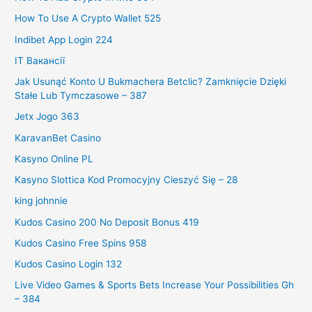
How To Use A Crypto Wallet 525
Indibet App Login 224
IT Вакансії
Jak Usunąć Konto U Bukmachera Betclic? Zamknięcie Dzięki
Stałe Lub Tymczasowe – 387
Jetx Jogo 363
KaravanBet Casino
Kasyno Online PL
Kasyno Slottica Kod Promocyjny Cieszyć Się – 28
king johnnie
Kudos Casino 200 No Deposit Bonus 419
Kudos Casino Free Spins 958
Kudos Casino Login 132
Live Video Games & Sports Bets Increase Your Possibilities Gh
– 384