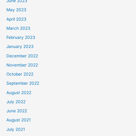
June 2023
May 2023
April 2023
March 2023
February 2023
January 2023
December 2022
November 2022
October 2022
September 2022
August 2022
July 2022
June 2022
August 2021
July 2021