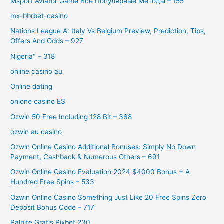
Msport Aviator Game Все Популярные Методы – 155
mx-bbrbet-casino
Nations League A: Italy Vs Belgium Preview, Prediction, Tips,
Offers And Odds – 927
Nigeria" – 318
online casino au
Online dating
onlone casino ES
Ozwin 50 Free Including 128 Bit – 368
ozwin au casino
Ozwin Online Casino Additional Bonuses: Simply No Down
Payment, Cashback & Numerous Others – 691
Ozwin Online Casino Evaluation 2024 $4000 Bonus + A
Hundred Free Spins – 533
Ozwin Online Casino Something Just Like 20 Free Spins Zero
Deposit Bonus Code – 717
Palpite Gratis Pixbet 230