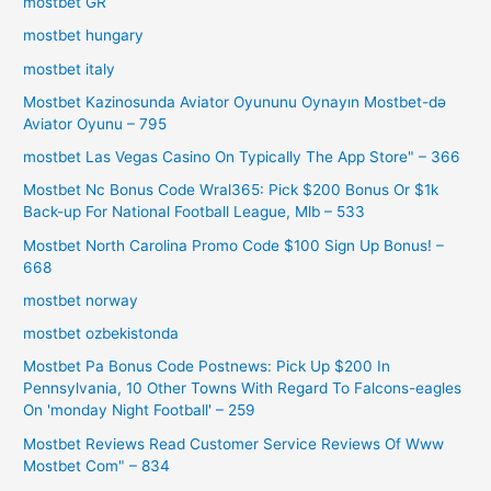
mostbet GR
mostbet hungary
mostbet italy
Mostbet Kazinosunda Aviator Oyununu Oynayın Mostbet-də
Aviator Oyunu – 795
‎mostbet Las Vegas Casino On Typically The App Store" – 366
Mostbet Nc Bonus Code Wral365: Pick $200 Bonus Or $1k
Back-up For National Football League, Mlb – 533
Mostbet North Carolina Promo Code $100 Sign Up Bonus! –
668
mostbet norway
mostbet ozbekistonda
Mostbet Pa Bonus Code Postnews: Pick Up $200 In
Pennsylvania, 10 Other Towns With Regard To Falcons-eagles
On 'monday Night Football' – 259
Mostbet Reviews Read Customer Service Reviews Of Www
Mostbet Com" – 834