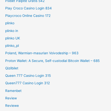
Pixbet Palpite Gratis 542
Play Croco Casino Login 834
Playcroco Online Casino 172
plinko
plinko in
plinko UK
plinko_pl
Poland, Warmian-masurian Voivodeship – 963
Proton Wallet: A Secure, Self-custodial Bitcoin Wallet – 685
Qizilbilet
Queen 777 Casino Login 315
Queen777 Casino Login 312
Ramenbet
Review
Reviewe