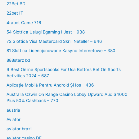
22Bet BD
22bet IT
4rabet Game 716
54 Slottica Usługi Egaming I Jest – 938
72 Slottica Visa Mastercard Skrill Neteller – 646
81 Slottica Licencjonowane Kasyno Internetowe – 380
888starz bd
9 Best Online Sportsbooks For Usa Bettors Bet On Sports
Activities 2024 – 687
Aplicație Mobilă Pentru Android Și Ios – 436
Australia Ozwin On Range Casino Lobby Upward Aud $4000
Plus 50% Cashback – 770
austria
Aviator
aviator brazil
aviator casino DE