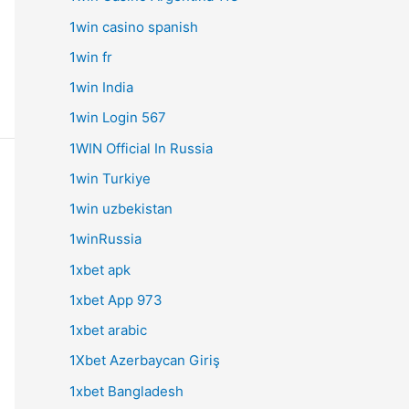
1win casino spanish
1win fr
1win India
1win Login 567
1WIN Official In Russia
1win Turkiye
1win uzbekistan
1winRussia
1xbet apk
1xbet App 973
1xbet arabic
1Xbet Azerbaycan Giriş
1xbet Bangladesh