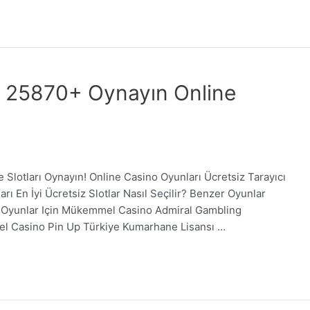
ᐈ 25870+ Oynayın Online
Slotları Oynayın! Online Casino Oyunları Ücretsiz Tarayıcı
ı En İyi Ücretsiz Slotlar Nasıl Seçilir? Benzer Oyunlar
il Oyunlar Için Mükemmel Casino Admiral Gambling
mel Casino Pin Up Türkiye Kumarhane Lisansı …