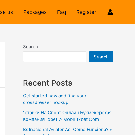
se us
Packages
Faq
Register
Search
Search
Recent Posts
Get started now and find your
crossdresser hookup
“ставки На Спорт Онлайн Букмекерская
Компания 1xbet ᐉ Mobil 1xbet Com
Betnacional Aviator Asi Como Funciona? »