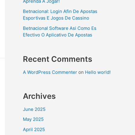
Aprenda A Jogar!
Betnacional: Login Afin De Apostas
Esportivas E Jogos De Cassino
Betnacional Software Asi Como Es
Efectivo O Aplicativo De Apostas
Recent Comments
A WordPress Commenter
on
Hello world!
Archives
June 2025
May 2025
April 2025