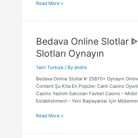
Bedava
Read More »
Online
Slotlar
ᐈ
25870+
Bedava Online Slotlar 
Oynayın
Online
Slotları Oynayın
Slotları
Oynayın
1win Turkiye
/ By
andre
Bedava Online Slotlar ᐈ 25870+ Oynayın Online 
Content Şu Kita En Popüler Canlı Casino Oyunlar
Casino Yazılım Satıcıları Favbet Casino – Mob
Establishment – Yeni Başlayanlar İçin Mükem
Bedava
Read More »
Online
Slotlar
ᐈ