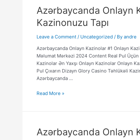
Best
Jackpot!!
Azərbaycanda Onlayn K
Zakłady
209
Online
Kazinonuzu Tapı
W
Polsce
Leave a Comment
/
Uncategorized
/ By
andre
202
Azərbaycanda Onlayn Kazinolar #1 Onlayn Kaz
Məlumat Mərkəzi 2024 Content Real Pul Üçün
Kazinolar Ən Yaxşı Onlayn Kazinolar Onlayn Kaz
Pul Çıxarın Dizayn Glory Casino Təhlükəli Kaz
Azərbaycanda …
Azərbaycanda
Read More »
Onlayn
Kazinolar
#1
Onlayn
Azərbaycanda Onlayn K
Kazinonuzu
Tapı