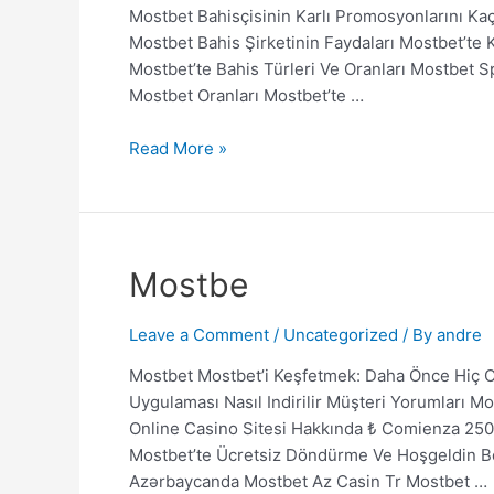
Mostbet Bahisçisinin Karlı Promosyonlarını K
Mostbet Bahis Şirketinin Faydaları Mostbet’te
Mostbet’te Bahis Türleri Ve Oranları Mostbet 
Mostbet Oranları Mostbet’te …
Mostbet
Read More »
Giriş
Resmi
Casino
Mostbe
Ve
Spor
Bahisler
Leave a Comment
/
Uncategorized
/ By
andre
Mostbet Mostbet’i Keşfetmek: Daha Önce Hiç O
Uygulaması Nasıl Indirilir Müşteri Yorumları 
Online Casino Sitesi Hakkında ₺ Comienza 250
Mostbet’te Ücretsiz Döndürme Ve Hoşgeldin Bo
Azərbaycanda Mostbet Az Casin Tr Mostbet …