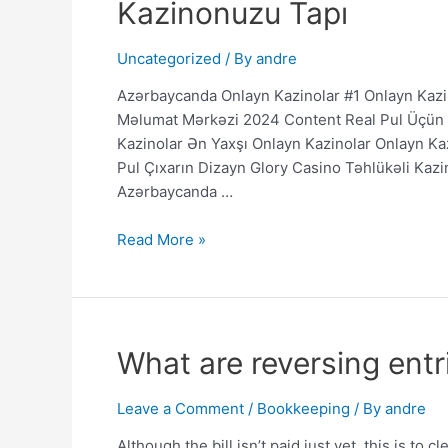
Kazinonuzu Tapı
Uncategorized
/ By
andre
Azərbaycanda Onlayn Kazinolar #1 Onlayn Kaz
Məlumat Mərkəzi 2024 Content Real Pul Üçün
Kazinolar Ən Yaxşı Onlayn Kazinolar Onlayn Kaz
Pul Çıxarın Dizayn Glory Casino Təhlükəli Kaz
Azərbaycanda …
Azərbaycanda
Read More »
Onlayn
Kazinolar
#1
Onlayn
What are reversing ent
Kazinonuzu
Tapı
Leave a Comment
/
Bookkeeping
/ By
andre
Although the bill isn’t paid just yet, this is to 