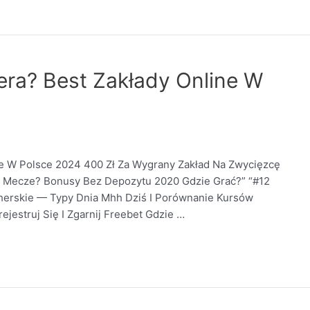
ra? Best Zakłady Online W
e W Polsce 2024 400 Zł Za Wygrany Zakład Na Zwycięzcę
ać Mecze? Bonusy Bez Depozytu 2020 Gdzie Grać?” “#12
herskie — Typy Dnia Mhh Dziś I Porównanie Kursów
jestruj Się I Zgarnij Freebet Gdzie …