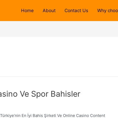
Home
About
Contact Us
Why choo
asino Ve Spor Bahisler
Türkiye’nin En İyi Bahis Şirketi Ve Online Casino Content