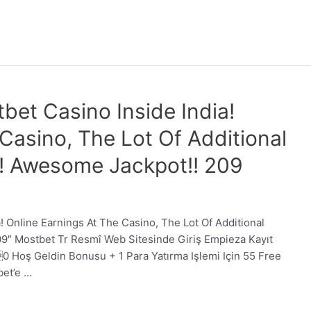
et Casino Inside India!
Casino, The Lot Of Additional
!! Awesome Jackpot!! 209
 Online Earnings At The Casino, The Lot Of Additional
9″ Mostbet Tr Resmî Web Sitesinde Giriş Empieza Kayıt
0 Hoş Geldin Bonusu + 1 Para Yatırma Işlemi Için 55 Free
bet’e …