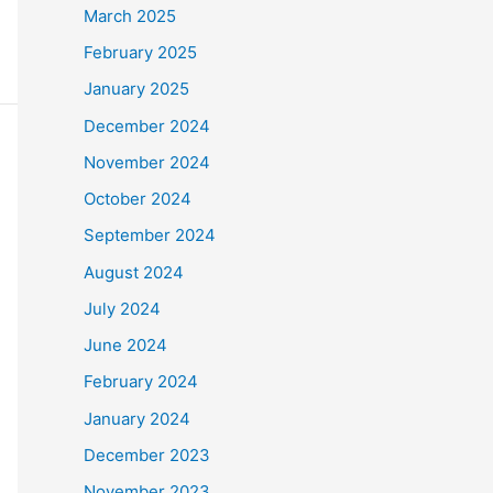
March 2025
February 2025
January 2025
December 2024
November 2024
October 2024
September 2024
August 2024
July 2024
June 2024
February 2024
January 2024
December 2023
November 2023