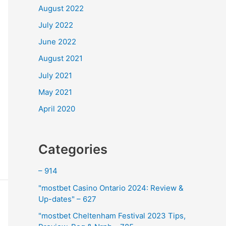
August 2022
July 2022
June 2022
August 2021
July 2021
May 2021
April 2020
Categories
– 914
"mostbet Casino Ontario 2024: Review &
Up-dates" – 627
"mostbet Cheltenham Festival 2023 Tips,