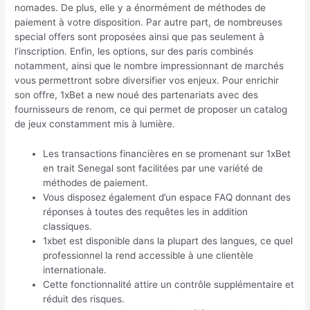
nomades. De plus, elle y a énormément de méthodes de
paiement à votre disposition. Par autre part, de nombreuses
special offers sont proposées ainsi que pas seulement à
l’inscription. Enfin, les options, sur des paris combinés
notamment, ainsi que le nombre impressionnant de marchés
vous permettront sobre diversifier vos enjeux. Pour enrichir
son offre, 1xBet a new noué des partenariats avec des
fournisseurs de renom, ce qui permet de proposer un catalog
de jeux constamment mis à lumière.
Les transactions financières en se promenant sur 1xBet
en trait Senegal sont facilitées par une variété de
méthodes de paiement.
Vous disposez également d’un espace FAQ donnant des
réponses à toutes des requêtes les in addition
classiques.
1xbet est disponible dans la plupart des langues, ce quel
professionnel la rend accessible à une clientèle
internationale.
Cette fonctionnalité attire un contrôle supplémentaire et
réduit des risques.