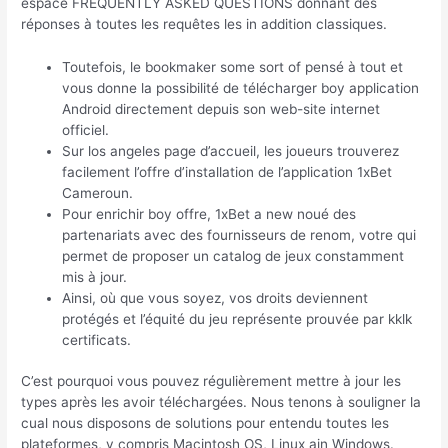
espace FREQUENTLY ASKED QUESTIONS donnant des
réponses à toutes les requêtes les in addition classiques.
Toutefois, le bookmaker some sort of pensé à tout et
vous donne la possibilité de télécharger boy application
Android directement depuis son web-site internet
officiel.
Sur los angeles page d’accueil, les joueurs trouverez
facilement l’offre d’installation de l’application 1xBet
Cameroun.
Pour enrichir boy offre, 1xBet a new noué des
partenariats avec des fournisseurs de renom, votre qui
permet de proposer un catalog de jeux constamment
mis à jour.
Ainsi, où que vous soyez, vos droits deviennent
protégés et l’équité du jeu représente prouvée par kklk
certificats.
C’est pourquoi vous pouvez régulièrement mettre à jour les
types après les avoir téléchargées. Nous tenons à souligner la
cual nous disposons de solutions pour entendu toutes les
plateformes, y compris Macintosh OS, Linux ain Windows.