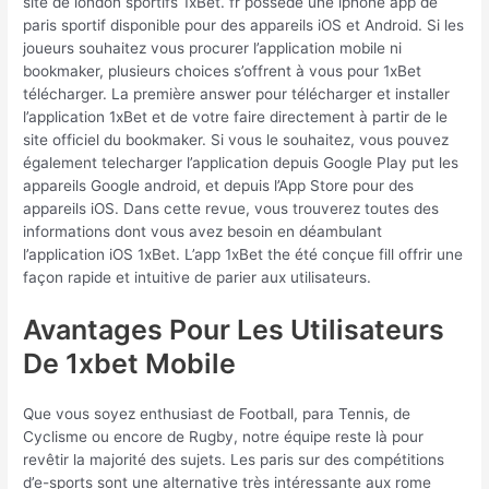
site de london sportifs 1xBet. fr possède une iphone app de
paris sportif disponible pour des appareils iOS et Android. Si les
joueurs souhaitez vous procurer l’application mobile ni
bookmaker, plusieurs choices s’offrent à vous pour 1xBet
télécharger. La première answer pour télécharger et installer
l’application 1xBet et de votre faire directement à partir de le
site officiel du bookmaker. Si vous le souhaitez, vous pouvez
également telecharger l’application depuis Google Play put les
appareils Google android, et depuis l’App Store pour des
appareils iOS. Dans cette revue, vous trouverez toutes des
informations dont vous avez besoin en déambulant
l’application iOS 1xBet. L’app 1xBet the été conçue fill offrir une
façon rapide et intuitive de parier aux utilisateurs.
Avantages Pour Les Utilisateurs
De 1xbet Mobile
Que vous soyez enthusiast de Football, para Tennis, de
Cyclisme ou encore de Rugby, notre équipe reste là pour
revêtir la majorité des sujets. Les paris sur des compétitions
d’e-sports sont une alternative très intéressante aux rome