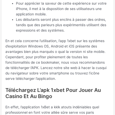
Pour apprécier la saveur de cette expérience sur votre
iPhone, il met à la disposition de ses utilisateurs une
application mobile.
Les débutants seront plus enclins à passer des ordres,
tandis que des parieurs plus expérimentés utilisent des
expressions et des systèmes.
En et cela concerne l’utilisation, l’app 1xbet sur les systèmes
d’exploitation Windows OS, Android et iOS présente des
avantages bien plus marqués o qual la version ni site mobile.
Cependant, pour profiter pleinement de toutes les
fonctionnalités de ce bookmaker, nous vous recommandons
de télécharger l’APK. Lancez notre site web à hacer la cusqui
du navigateur sobre votre smartphone ou trouvez l’icône
serve télécharger l’application.
Téléchargez L’apk 1xbet Pour Jouer Au
Casino Et Au Bingo
En effet, l’application 1xBet a kklk atouts indéniables quel
professionnel en font votre alliée sûre serve vos paris