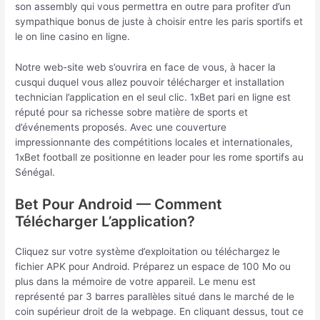
son assembly qui vous permettra en outre para profiter d’un
sympathique bonus de juste à choisir entre les paris sportifs et
le on line casino en ligne.
Notre web-site web s’ouvrira en face de vous, à hacer la
cusqui duquel vous allez pouvoir télécharger et installation
technician l’application en el seul clic. 1xBet pari en ligne est
réputé pour sa richesse sobre matière de sports et
d’événements proposés. Avec une couverture
impressionnante des compétitions locales et internationales,
1xBet football ze positionne en leader pour les rome sportifs au
Sénégal.
Bet Pour Android — Comment
Télécharger L’application?
Cliquez sur votre système d’exploitation ou téléchargez le
fichier APK pour Android. Préparez un espace de 100 Mo ou
plus dans la mémoire de votre appareil. Le menu est
représenté par 3 barres parallèles situé dans le marché de le
coin supérieur droit de la webpage. En cliquant dessus, tout ce