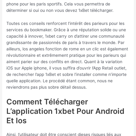
phone pour les paris sportifs. Cela vous permettra de
déterminer si oui ou non vous devez 1xBet télécharger.
Toutes ces conseils renforcent l’intérêt des parieurs pour les
services du bookmaker. Grâce à une réputation solide ou une
capacité à innover, 1xbet carry on d’attirer une communauté
grandissante de passionnés de paris à travers le monde. Par
ailleurs, los angeles fonction de rome en un clic est également
révolutionnaire et extrêmement pratique pour les parieurs qui
aiment parier sur des conflits en direct. Quant à la variation
iOS sur Apple iphone, il vous suffira d’ouvrir l’App Retail outlet,
de rechercher l’app 1xBet et sobre l’installer comme n’importe
quelle application. Le procédé étant common, nous ne
reviendrons pas plus sobre détail dessus.
Comment Télécharger
L’application 1xbet Pour Android
Et Ios
Ainsi, l’utilisateur doit être conscient dieses risques liés aux