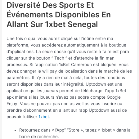
Diversité Des Sports Et
Événements Disponibles En
Allant Sur 1xbet Senegal
Une fois o qual vous aurez cliqué sur l’icône entre ma
plateforme, vous accéderez automatiquement à la boutique
d’applications. La seule chose qu’il vous reste à faire est para
cliquer sur the bouton ” Tech ” et d’attendre la fin man
processus. Si l’application 1xBet Cameroun est bloquée, vous
devez changer le will pay de localisation dans le marché de les
paramètres. Il n’y a rien de mal à cela, toutes des fonctions
seront disponibles dans leur intégralité. Uptodown est une
application qui les joueurs permet de télécharger l’app 1xBet
apk même si les joueurs n’avez pas sobre compte Google
Enjoy. Vous ne pouvez pas non as well as vous inscrire ou
prendre d’abonnement en allant sur l’app Uptodown aussi de
pouvoir l’utiliser
1xbet
.
Retournez dans « l’App” “Store », tapez « 1xbet » dans la
barre de recherche.