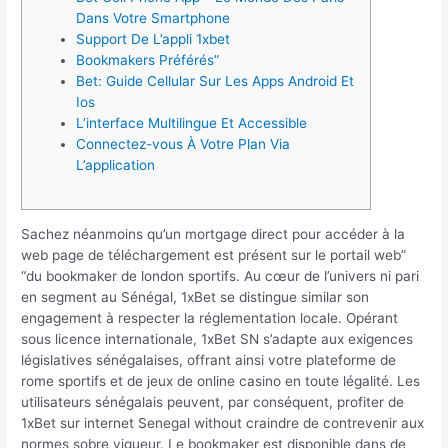
Dans Votre Smartphone
Support De L’appli 1xbet
Bookmakers Préférés”
Bet: Guide Cellular Sur Les Apps Android Et
Ios
L’interface Multilingue Et Accessible
Connectez-vous À Votre Plan Via
L’application
Sachez néanmoins qu’un mortgage direct pour accéder à la
web page de téléchargement est présent sur le portail web”
“du bookmaker de london sportifs. Au cœur de l’univers ni pari
en segment au Sénégal, 1xBet se distingue similar son
engagement à respecter la réglementation locale. Opérant
sous licence internationale, 1xBet SN s’adapte aux exigences
législatives sénégalaises, offrant ainsi votre plateforme de
rome sportifs et de jeux de online casino en toute légalité. Les
utilisateurs sénégalais peuvent, par conséquent, profiter de
1xBet sur internet Senegal without craindre de contrevenir aux
normes sobre vigueur. Le bookmaker est disponible dans de