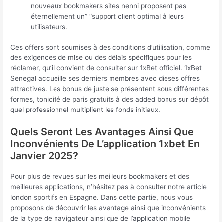
nouveaux bookmakers sites nenni proposent pas
éternellement un” “support client optimal à leurs
utilisateurs.
Ces offers sont soumises à des conditions d’utilisation, comme
des exigences de mise ou des délais spécifiques pour les
réclamer, qu’il convient de consulter sur 1xBet officiel. 1xBet
Senegal accueille ses derniers membres avec dieses offres
attractives. Les bonus de juste se présentent sous différentes
formes, tonicité de paris gratuits à des added bonus sur dépôt
quel professionnel multiplient les fonds initiaux.
Quels Seront Les Avantages Ainsi Que
Inconvénients De L’application 1xbet En
Janvier 2025?
Pour plus de revues sur les meilleurs bookmakers et des
meilleures applications, n’hésitez pas à consulter notre article
london sportifs en Espagne. Dans cette partie, nous vous
proposons de découvrir les avantage ainsi que inconvénients
de la type de navigateur ainsi que de l’application mobile