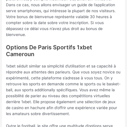
Dans ce cas, nous allons envisager un guide de l’application
serve smartphones, qui intéresse la plupart de nos visiteurs.
Votre bonus de bienvenue représente valable 30 heures à
compter sobre la date sobre votre inscription. Si vous
dépassez ce délai vous n’avez plus droit au bonus de
bienvenue.
Options De Paris Sportifs 1xbet
Cameroun
1xbet séduit similar sa simplicité d’utilisation et sa capacité à
répondre aux attentes des parieurs. Que vous soyez novice ou
expérimenté, cette plateforme s’adresse à vous tous. On y
retrouve les sports en demande comme le sports ou le basket-
ball, aux sports additionally spécifiques. Vous avez même la
possibilité de parier au niveau des compétitions virtuelles
derrière 1xbet. Elle propose également une sélection de jeux
de casino en hachure afin d’offrir une expérience variée pour
les amateurs sobre divertissement.
Outre le football, le site offre une multitude d’options serve