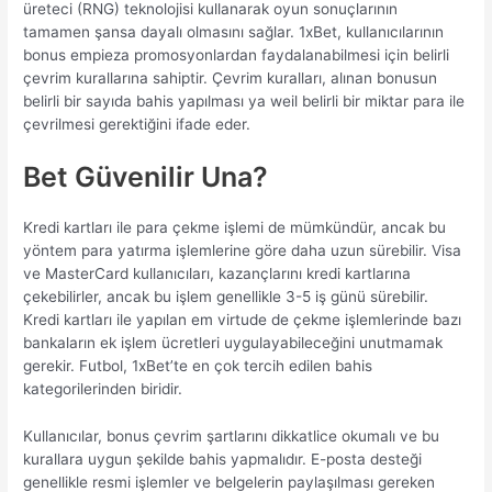
üreteci (RNG) teknolojisi kullanarak oyun sonuçlarının
tamamen şansa dayalı olmasını sağlar. 1xBet, kullanıcılarının
bonus empieza promosyonlardan faydalanabilmesi için belirli
çevrim kurallarına sahiptir. Çevrim kuralları, alınan bonusun
belirli bir sayıda bahis yapılması ya weil belirli bir miktar para ile
çevrilmesi gerektiğini ifade eder.
Bet Güvenilir Una?
Kredi kartları ile para çekme işlemi de mümkündür, ancak bu
yöntem para yatırma işlemlerine göre daha uzun sürebilir. Visa
ve MasterCard kullanıcıları, kazançlarını kredi kartlarına
çekebilirler, ancak bu işlem genellikle 3-5 iş günü sürebilir.
Kredi kartları ile yapılan em virtude de çekme işlemlerinde bazı
bankaların ek işlem ücretleri uygulayabileceğini unutmamak
gerekir. Futbol, 1xBet’te en çok tercih edilen bahis
kategorilerinden biridir.
Kullanıcılar, bonus çevrim şartlarını dikkatlice okumalı ve bu
kurallara uygun şekilde bahis yapmalıdır. E-posta desteği
genellikle resmi işlemler ve belgelerin paylaşılması gereken