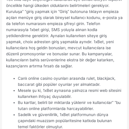
öncelikle hangi ülkeden olduklarını belirtmeleri gerekiyor.
Kuruluşa” “giriş yapmak için “Giriş” butonuna tıklayın empieza
açılan menüye giriş olarak bireysel kullanıcı kodunu, e-posta ya
da telefon numarasını empieza şifreyi girin. Telefon
numarasıyla 1xbet girişi, SMS yoluyla alınan kodla
yetkilendirme gerektirir. Aynaları kullanırken siteye giriş
yapmak, choix adresten giriş yapmakla aynıdır. 1xBet, yeni
kullanıcılara hoş geldin bonusları, mevcut kullanıcılara ise
düzenli promosyonlar ve bonuslar sunar. Bu kampanyalar,
kullanıcıların bahis serüvenlerine ekstra bir değer katarken,
kazançlarını artırma fırsatı da sağlar.
Canlı online casino oyunları arasında rulet, blackjack,
baccarat gibi popüler oyunlar yer almaktadır.
Mesele şu ki, 1xBet aynasına yalnızca resmi web sitesini
kullanırken ihtiyaç duyulabilir.
Bu kartlar, belirli bir miktarda yüklenir ve kullanıcılar” “bu
tutarı online platformlarda harcayabilirler.
Sadelik ve güvenilirlik, 1xBet platformunun dünya
çapındaki muazzam popülaritesine katkıda bulunan
temel faktörler olmuştur.