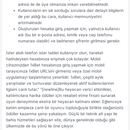
adresi ile de üye olmanıza imkan verebilmektedir.
Kullanıcıların en sık sorduğu sorulara dair detaylı bilgilerin
de yer aldığı bu cara, kullanıcı memnuniyetini
artırmaktadır.
Oluşturulan hesaba giriş yapmak için, yalnızca kullanıcı
adı (bu bir e-posta adresi, kimlik veya cep telefonu
numarası olabilir) ve belirlenen şifrenin girilmesi gerekir.
İster akıllı telefon ister tablet kullanıyor olun, hareket
halindeyken hesabınıza erişmek çok kolaydır. Mobil
cihazınızdan 1xBet hesabınıza giriş yapmak için mobil
tarayıcınıza 1xBet URL’sini girmeniz veya özel mobil
uygulamayı başlatmanız yeterlidir. 1xBet, çeşitli aylık
yarışmalar ve turnuvalar düzenleyerek aktif kullanıcılarının
ilgisini canlı tutar.” “[newline]Bu heyecan verici etkinlikler,
katılımcılara harika ödüller için rekabet etme fırsatı sunarak
oyun deneyimine ekstra bir heyecan katmanı ekler. Eğlenceye
katılın empieza canlı bir oyuncu topluluğuyla birlikte olağanüstü
ödüller kazanma şansı yakalayın. Güçlü bir teknik alt yapı ile
bahis hizmetleri sağlayan site, dünya genelinde olduğu gibi
ülkemizde de bu yönü ile öne çıkıyor.