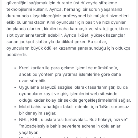
güvenliğini sağlamak için durante üst düzeyde şifreleme
teknolojilerini kullanır. Ayrıca, herhangi bir sorun yaşamanız
durumunda ulaşabileceğiniz profesyonel bir müşteri hizmetleri
ekibi bulunmaktadır. Kimi oyuncular için basit ve hızlı oyunlar
ön planda olurken, kimileri daha karmaşık ve strateji gerektiren
slot oyunlarını tercih edebilir. Ayrıca 1xBet, yüksek kazançlar
sunan jackpot slotlarıyla da dikkat çeker. Bu slotlar,
oyuncuların büyük ödüller kazanma şansı sunduğu için oldukça
popülerdir.
Kredi kartları ile para çekme işlemi de mümkündür,
ancak bu yöntem pra yatırma işlemlerine göre daha
uzun sürebilir.
Uygulama arayüzü sezgisel olarak tasarlanmıştır, bu da
oyuncuların kayıt ve giriş işlemlerini web sitesinde
olduğu kadar kolay bir şekilde gerçekleştirmelerini sağlar.
Mobil bahis rahatlığını takdir edenler için 1xBet sorunsuz
bir deneyim sağlar.
NHL, KHL, uluslararası turnuvalar… Buz hokeyi, hızı ve”
“mücadelesiyle bahis severlere adrenalin dolu anlar
yaşatıyor.