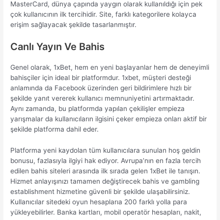
MasterCard, dünya çapında yaygın olarak kullanıldığı için pek
çok kullanıcının ilk tercihidir. Site, farklı kategorilere kolayca
erişim sağlayacak şekilde tasarlanmıştır.
Canlı Yayın Ve Bahis
Genel olarak, 1xBet, hem en yeni başlayanlar hem de deneyimli
bahisçiler için ideal bir platformdur. 1xbet, müşteri desteği
anlamında da Facebook üzerinden geri bildirimlere hızlı bir
şekilde yanıt vererek kullanıcı memnuniyetini artırmaktadır.
Aynı zamanda, bu platformda yapılan çekilişler empieza
yarışmalar da kullanıcıların ilgisini çeker empieza onları aktif bir
şekilde platforma dahil eder.
Platforma yeni kaydolan tüm kullanıcılara sunulan hoş geldin
bonusu, fazlasıyla ilgiyi hak ediyor. Avrupa’nın en fazla tercih
edilen bahis siteleri arasında ilk sırada gelen 1xBet ile tanışın.
Hizmet anlayışınızı tamamen değiştirecek bahis ve gambling
establishment hizmetine güvenli bir şekilde ulaşabilirsiniz.
Kullanıcılar sitedeki oyun hesaplarıa 200 farklı yolla para
yükleyebilirler. Banka kartları, mobil operatör hesapları, nakit,