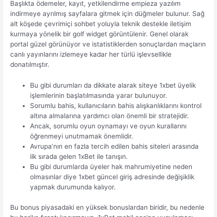
Başlıkta ödemeler, kayıt, yetkilendirme empieza yazılım
indirmeye ayrılmış sayfalara gitmek için düğmeler bulunur. Sağ
alt köşede çevrimiçi sohbet yoluyla teknik destekle iletişim
kurmaya yönelik bir golf widget görüntülenir. Genel olarak
portal güzel görünüyor ve istatistiklerden sonuçlardan maçların
canlı yayınlarını izlemeye kadar her türlü işlevsellikle
donatılmıştır.
Bu gibi durumları da dikkate alarak siteye 1xbet üyelik
işlemlerinin başlatılmasında yarar bulunuyor.
Sorumlu bahis, kullanıcıların bahis alışkanlıklarını kontrol
altına almalarına yardımcı olan önemli bir stratejidir.
Ancak, sorumlu oyun oynamayı ve oyun kurallarını
öğrenmeyi unutmamak önemlidir.
Avrupa’nın en fazla tercih edilen bahis siteleri arasında
ilk sırada gelen 1xBet ile tanışın.
Bu gibi durumlarda üyeler hak mahrumiyetine neden
olmasınlar diye 1xbet güncel giriş adresinde değişiklik
yapmak durumunda kalıyor.
Bu bonus piyasadaki en yüksek bonuslardan biridir, bu nedenle