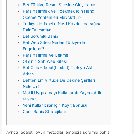
Bet Türkiye Resmi Sitesine Giriş Yapın
Para Yatırmak Ve” “çekmek Için Hangi
Ödeme Yöntemleri Mevcuttur?
Türkiye’de 1xbet’e Nasıl Kaydolunacağına
Dair Talimatlar
Bet Sorumlu Bahis
Bet Web Sitesi Neden Türkiye’de
Engellendi?
Para Yatırma Ve Çekme
Ofisinin Sah Web Sitesi
Bet Giriş – 1xbet(birxbet) Türkiye Aktif
Adres
Bet’ten Em Virtude De Çekme Şartları
Nelerdir?
Mobil Uygulamayı Kullanarak Kaydolabilir
Miyim?
Yeni Kullanıcılar Için Kayıt Bonusu
Canlı Bahis Stratejileri:
Ayrıca, adaletli oyun metodları empieza sorumlu bahis