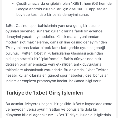
Çeşitli cihazlarda erişilebilir olan 1XBET, hem iOS hem de
Google android kullanıcıları için özel 1XBET app sağlar,
böylece kesintisiz bir bahis deneyimi sunar.
1xBet Casino, spor bahislerinin yanı sıra geniş bir casino
oyunları seçeneği sunarak kullanıcılarına farklı bir eğlence
deneyimi yaşatmayı hedefler. Klasik masa oyunlarından
modern slot makinelerine, canlı on line casino deneyiminden
TV oyunlarına kadar birçok farklı kategoride oyun seçeneği
bulunur. Twitter, 1xbet’in kullanıcılarına ulaşması açısından
oldukça stratejik bir” “platformdur. Bahis dünyasında hızlı
değişen oranlar empieza yeni etkinlikler, anlık duyurularla
takipçilere ulaştırılmak zorundadır. Bu anlamda, 1xbet Twitter
hesabı, kullanıcılarına en güncel spor haberleri, özel bonuslar,
indirimler empieza promosyon kodları hakkında bilgi verir.
Türkiye’de 1xbet Giriş İşlemleri
Bu adımları izleyerek başarılı bir şekilde 1xBet’e kaydolacaksınız
ve heyecan verici oyun fırsatları ve bonuslarla dolu bir
dünyanın kilidini açacaksınız. 1xBet Türkiye, kullanıcı bilgilerinin