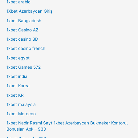
1xbet arabic
1Xbet Azerbaycan Giriş
1xbet Bangladesh
1xbet Casino AZ
1xbet casino BD
1xbet casino french
1xbet egypt
1xbet Games 572
1xbet india
1xbet Korea
1xbet KR
1xbet malaysia
1xbet Morocco
1xbet Nadir Rəsmi Sayt 1xbet Azərbaycan Bukmeker Kontoru,
Bonuslar, Apk – 930