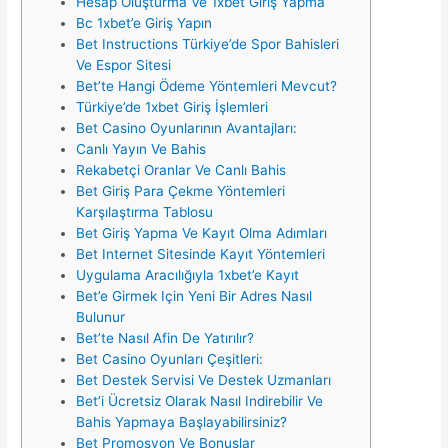
Hesap Oluşturma Ve 1xbet Giriş Yapma
Bc 1xbet’e Giriş Yapın
Bet Instructions Türkiye’de Spor Bahisleri
Ve Espor Sitesi
Bet’te Hangi Ödeme Yöntemleri Mevcut?
Türkiye’de 1xbet Giriş İşlemleri
Bet Casino Oyunlarının Avantajları:
Canlı Yayın Ve Bahis
Rekabetçi Oranlar Ve Canlı Bahis
Bet Giriş Para Çekme Yöntemleri
Karşılaştırma Tablosu
Bet Giriş Yapma Ve Kayıt Olma Adımları
Bet Internet Sitesinde Kayıt Yöntemleri
Uygulama Aracılığıyla 1xbet’e Kayıt
Bet’e Girmek Için Yeni Bir Adres Nasıl
Bulunur
Bet’te Nasıl Afin De Yatırılır?
Bet Casino Oyunları Çeşitleri:
Bet Destek Servisi Ve Destek Uzmanları
Bet’i Ücretsiz Olarak Nasıl Indirebilir Ve
Bahis Yapmaya Başlayabilirsiniz?
Bet Promosyon Ve Bonuslar