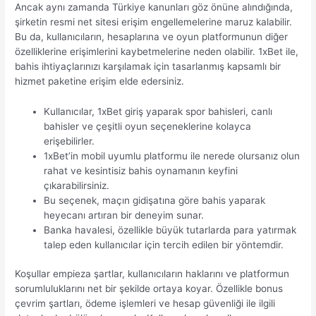
Ancak aynı zamanda Türkiye kanunları göz önüne alındığında,
şirketin resmi net sitesi erişim engellemelerine maruz kalabilir.
Bu da, kullanıcıların, hesaplarına ve oyun platformunun diğer
özelliklerine erişimlerini kaybetmelerine neden olabilir. 1xBet ile,
bahis ihtiyaçlarınızı karşılamak için tasarlanmış kapsamlı bir
hizmet paketine erişim elde edersiniz.
Kullanıcılar, 1xBet giriş yaparak spor bahisleri, canlı
bahisler ve çeşitli oyun seçeneklerine kolayca
erişebilirler.
1xBet’in mobil uyumlu platformu ile nerede olursanız olun
rahat ve kesintisiz bahis oynamanın keyfini
çıkarabilirsiniz.
Bu seçenek, maçın gidişatına göre bahis yaparak
heyecanı artıran bir deneyim sunar.
Banka havalesi, özellikle büyük tutarlarda para yatırmak
talep eden kullanıcılar için tercih edilen bir yöntemdir.
Koşullar empieza şartlar, kullanıcıların haklarını ve platformun
sorumluluklarını net bir şekilde ortaya koyar. Özellikle bonus
çevrim şartları, ödeme işlemleri ve hesap güvenliği ile ilgili