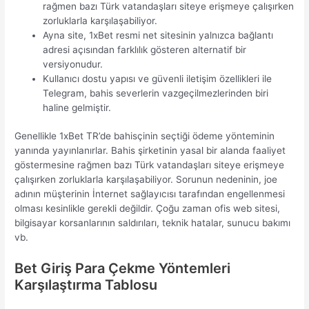
rağmen bazı Türk vatandaşları siteye erişmeye çalışırken
zorluklarla karşılaşabiliyor.
Ayna site, 1xBet resmi net sitesinin yalnızca bağlantı
adresi açısından farklılık gösteren alternatif bir
versiyonudur.
Kullanıcı dostu yapısı ve güvenli iletişim özellikleri ile
Telegram, bahis severlerin vazgeçilmezlerinden biri
haline gelmiştir.
Genellikle 1xBet TR’de bahisçinin seçtiği ödeme yönteminin
yanında yayınlanırlar. Bahis şirketinin yasal bir alanda faaliyet
göstermesine rağmen bazı Türk vatandaşları siteye erişmeye
çalışırken zorluklarla karşılaşabiliyor. Sorunun nedeninin, joe
adının müşterinin İnternet sağlayıcısı tarafından engellenmesi
olması kesinlikle gerekli değildir. Çoğu zaman ofis web sitesi,
bilgisayar korsanlarının saldırıları, teknik hatalar, sunucu bakımı
vb.
Bet Giriş Para Çekme Yöntemleri
Karşılaştırma Tablosu