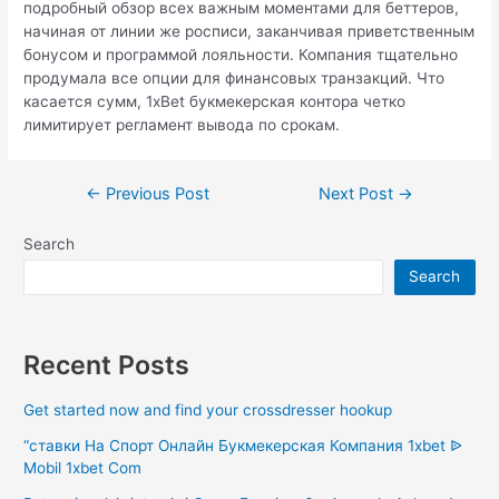
подробный обзор всех важным моментами для беттеров,
начиная от линии же росписи, заканчивая приветственным
бонусом и программой лояльности. Компания тщательно
продумала все опции для финансовых транзакций. Что
касается сумм, 1xBet букмекерская контора четко
лимитирует регламент вывода по срокам.
Post
←
Previous Post
Next Post
→
navigation
Search
Search
Recent Posts
Get started now and find your crossdresser hookup
“ставки На Спорт Онлайн Букмекерская Компания 1xbet ᐉ
Mobil 1xbet Com