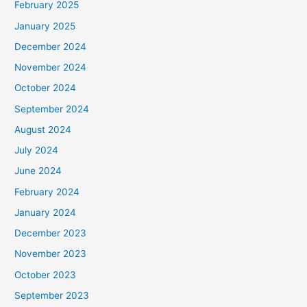
February 2025
January 2025
December 2024
November 2024
October 2024
September 2024
August 2024
July 2024
June 2024
February 2024
January 2024
December 2023
November 2023
October 2023
September 2023