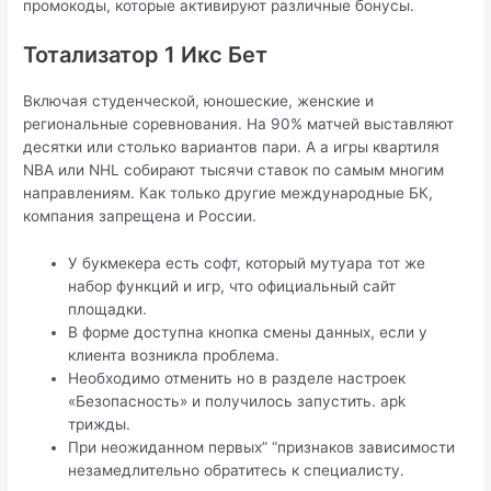
промокоды, которые активируют различные бонусы.
Тотализатор 1 Икс Бет
Включая студенческой, юношеские, женские и
региональные соревнования. На 90% матчей выставляют
десятки или столько вариантов пари. А а игры квартиля
NBA или NHL собирают тысячи ставок по самым многим
направлениям. Как только другие международные БК,
компания запрещена и России.
У букмекера есть софт, который мутуара тот же
набор функций и игр, что официальный сайт
площадки.
В форме доступна кнопка смены данных, если у
клиента возникла проблема.
Необходимо отменить но в разделе настроек
«Безопасность» и получилось запустить. apk
трижды.
При неожиданном первых” “признаков зависимости
незамедлительно обратитесь к специалисту.