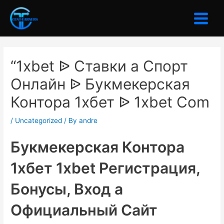
Skip
to
Main
content
Menu
“1xbet ᐉ Ставки а Спорт
Онлайн ᐉ Букмекерская
Контора 1хбет ᐉ 1xbet Com
/
Uncategorized
/ By
andre
Букмекерская Контора
1хбет 1xbet Регистрация,
Бонусы, Вход а
Официальный Сайт