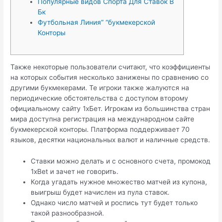
Популярные видов Спорта Для Ставок В
Бк
Футбольная Линия” “букмекерской
Конторы
Также некоторые пользователи считают, что коэффициенты
на которых события несколько занижены по сравнению со
другими букмекерами. Те игроки также жалуются на
периодические обстоятельства с доступом второму
официальному сайту 1хБет. Игрокам из большинства стран
мира доступна регистрация на международном сайте
букмекерской конторы. Платформа поддерживает 70
языков, десятки национальных валют и наличные средств.
Ставки можно делать и с основного счета, промокод
1xBet и зачет не говорить.
Когда угадать нужное множество матчей из купона,
выигрыш будет начислен из пула ставок.
Однако число матчей и роспись тут будет только
такой разнообразной.