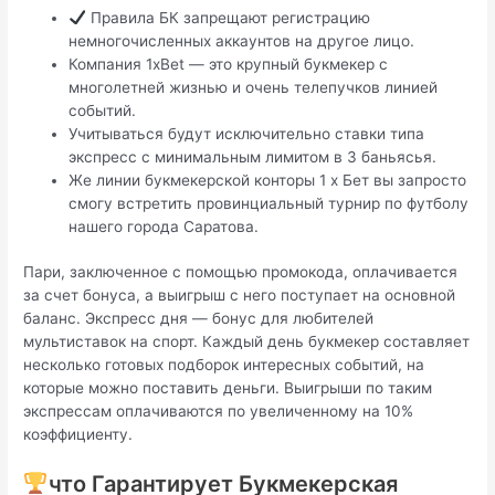
Правила БК запрещают регистрацию
немногочисленных аккаунтов на другое лицо.
Компания 1xBet — это крупный букмекер с
многолетней жизнью и очень телепучков линией
событий.
Учитываться будут исключительно ставки типа
экспресс с минимальным лимитом в 3 баньясья.
Же линии букмекерской конторы 1 х Бет вы запросто
смогу встретить провинциальный турнир по футболу
нашего города Саратова.
Пари, заключенное с помощью промокода, оплачивается
за счет бонуса, а выигрыш с него поступает на основной
баланс. Экспресс дня — бонус для любителей
мультиставок на спорт. Каждый день букмекер составляет
несколько готовых подборок интересных событий, на
которые можно поставить деньги. Выигрыши по таким
экспрессам оплачиваются по увеличенному на 10%
коэффициенту.
что Гарантирует Букмекерская