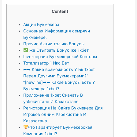
Content
Акции Букмекера
Основная Информация семряуи
Букмекере:
Прочие Акции только Бонусы
же Отыграть Бонус же 1хбет
Live-сервис Букмекерской Конторы
Тотализатор 1 Икс Бет
➦➦ Какие возможность У Бк 1xbet
Перед Другими Букмекерами?”
“[newline]➦➦ Какие Бонусы Есть У
Букмекера 1xbet?
Приложение 1xbet Скачать В
узбекистане И Казахстане
Регистрация На Сайте Букмекера Для
Игроков одним Узбекистана И
Казахстана
что Гарантирует Букмекерская
Компания 1xbet?