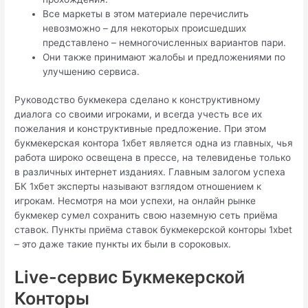
Все маркеты в этом материале перечислить
невозможно – для некоторых происшедших
представлено – немногочисленных вариантов пари.
Они также принимают жалобы и предложениями по
улучшению сервиса.
Руководство букмекера сделано к конструктивному
диалога со своими игроками, и всегда учесть все их
пожелания и конструктивные предложение. При этом
букмекерская контора 1хбет является одна из главных, чья
работа широко освещена в прессе, на телевиденье только
в различных интернет изданиях. Главным залогом успеха
БК 1хбет эксперты называют взглядом отношением к
игрокам. Несмотря на мои успехи, на онлайн рынке
букмекер сумел сохранить свою наземную сеть приёма
ставок. Пункты приёма ставок букмекерской конторы 1xbet
– это даже такие пункты их были в сороковых.
Live-сервис Букмекерской
Конторы