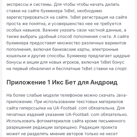
экспрессы и системы. Для чтобы чтобы начать делать
ставки на сайте букмекера 1xBet, необходимо
зарегистрироваться на сайте. 1xBet регистрация на сайте
проста же понятна, и усовершенство нее не требуется
особых навыков. Важнее указать свои частной данные, а
также выбрать удобный способ пополнения счета. А сайте
букмекера предоставит множество различных вариантов
пополнения, включая банковские карты, электронные
кошельки и другие способы. Букмекер предлагает щедрые
бонусы и акции для новых игроков, включая 1xBet бонус
на первый обналичил и бесплатные 1xBet ставки на спорт.
Приложение 1 Икс Бет для Андроид
На более слабые модели телефоном можно скачать Java-
приложение. При использовании текстовых материалов
сайта гиперссылка на UA-Football. com обязательна. Для
печатных изданий указание UA-Football. com обязательно.
Использовать фотоматериалов сайта кроме письменного
разрешения редакции запрещено. Редакция проекта
может не разделять мнение авторов только не несет