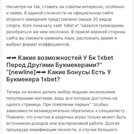
Несмотря на так, ставить на схватки интересно, особенно
и лайве. В единой сложности на официальном сайте
игорного заведения представлено свыше 30 видов
спорта. Хотя поначалу сайт 1xBet и” “казался громоздким,
разобраться же нем несложно. В правой верхней стороны
сайта вы сможете изменить язык, распознать время и
выбрал формат коэффициентов.
➦➦ Какие возможностей У Бк 1xbet
Перед Другими Букмекерами?”
“[newline]➦➦ Какие Бонусы Есть У
Букмекера 1xbet?
Теперь не можно делать выбор людьми несколькими
популярными матчами, ведь все которые доступны на
одного странице. При появлении первых” “особых
зависимости незамедлительно обратились к специалисту.
Помните, что участие в азартных играх только может быть
источником доходов или альтернативой работе. Долгая
процедура верификации личности, а случае большого