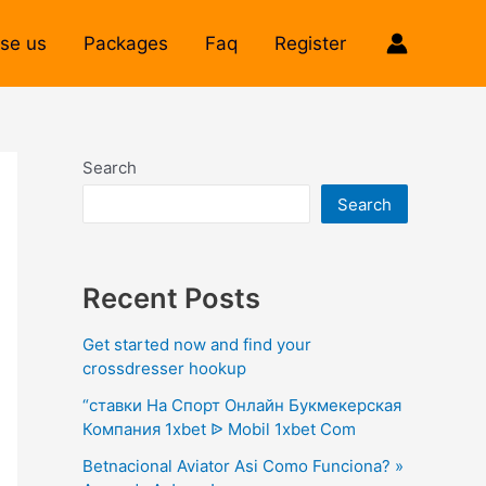
se us
Packages
Faq
Register
Search
Search
Recent Posts
Get started now and find your
crossdresser hookup
“ставки На Спорт Онлайн Букмекерская
Компания 1xbet ᐉ Mobil 1xbet Com
Betnacional Aviator Asi Como Funciona? »