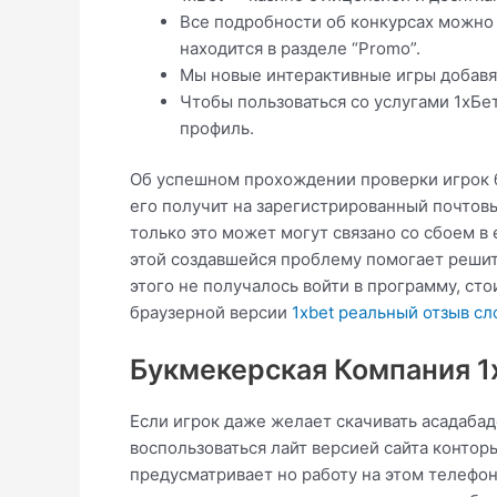
Все подробности об конкурсах можно 
находится в разделе “Promo”.
Мы новые интерактивные игры добавят
Чтобы пользоваться со услугами 1хБе
профиль.
Об успешном прохождении проверки игрок 
его получит на зарегистрированный почтовы
только это может могут связано со сбоем в 
этой создавшейся проблему помогает решит
этого не получалось войти в программу, ст
браузерной версии
1xbet реальный отзыв сл
Букмекерская Компания 1x
Если игрок даже желает скачивать асадабад
воспользоваться лайт версией сайта конто
предусматривает но работу на этом телефон