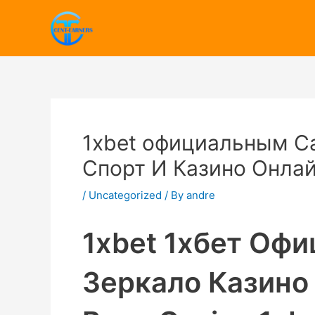
Skip
to
content
1xbet официальным Са
Спорт И Казино Онла
/
Uncategorized
/ By
andre
1xbet 1хбет Оф
Зеркало Казино