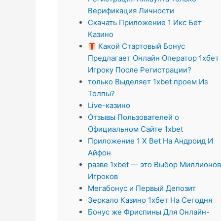
Верификация Личности
Скачать Приложение 1 Икс Бет
Казино
Какой Стартовый Бонус
Предлагает Онлайн Оператор 1хбет
Игроку После Регистрации?
только Выделяет 1xbet проем Из
Толпы?
Live-казино
Отзывы Пользователей о
Официальном Сайте 1xbet
Приложение 1 X Bet На Андроид И
Айфон
разве 1xbet — это Выбор Миллионов
Игроков
Мегабонус и Первый Депозит
Зеркало Казино 1хбет На Сегодня
Бонус же Фриспины Для Онлайн-