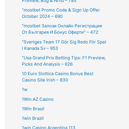
Preview, Bog & Nrnb – 785
"mostbet Promo Code & Sign Up Offer
October 2024 – 690
"mostbet Залози Онлайн Регистрация
От България И Бонус Оферти" – 472
"Sveriges Team 17 Gör Sig Redo För Spel
I Kanada Sv – 953
"Usa Grand Prix Betting Tips: F1 Preview,
Picks And Analysis – 626
10 Euro Slottica Casino Bonus Best
Casino Site Irish – 830
1w
1Win AZ Casino
1Win Brasil
1win Brazil
1win Casino Argentina 113