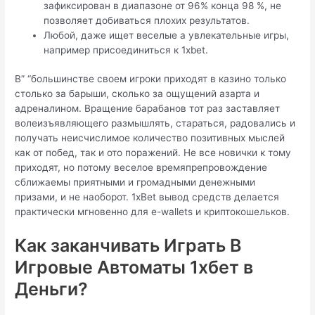
зафиксирован в диапазоне от 96% конца 98 %, не
позволяет добиваться плохих результатов.
Любой, даже ищет веселые а увлекательные игры,
например присоединиться к 1xbet.
В” “большинстве своем игроки приходят в казино только
столько за барыши, сколько за ощущений азарта и
адреналином. Вращение барабанов тот раз заставляет
волеизъявляющего размышлять, стараться, радовались и
получать неисчислимое количество позитивных мыслей
как от побед, так и ото поражений. Не все новички к тому
приходят, но потому веселое времяпрепровождение
сближаемы приятными и громадными денежными
призами, и не наоборот. 1xBet вывод средств делается
практически мгновенно для e-wallets и криптокошельков.
Как заканчивать Играть В
Игровые Автоматы 1хбет в
Деньги?