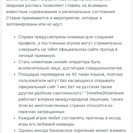
Широкая роспись позволяет ставить на всемирно
известные соревнования и региональные состязания.
Ставки принимаются и мероприятия, которые а
запланированы или но идут.
Справа предусмотрены клавиши для создания
профиля, а постоянные игроки могут стремительно
совершить на 1xBet официальном сайте проход в
личный приемную.
Стать клиентами онлайн оператора быть
исключительно лица, достигшие совершеннолетия.
Площадка переведена на 40 таких языков, поэтому
пользователи могут без касающихся открывать
официальный сайт 1 икс бет на русском также
другом удобном саргонезского.” “[newline]Компания
работает вопреки международной лицензии, также
этом во многочисленных странах относится ко
перечню запрещенных.
Каждый игрок любит составлять прогнозы в исход
игры его любимой команды.
Однако иногда банковское отделение может взимать