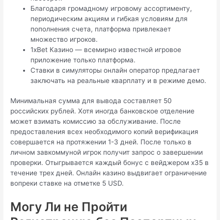
Благодаря громадному игровому ассортименту,
периодическим акциям и гибкая условиям для
пополнения счета, платформа привлекает
множество игроков.
1xBet Казино — всемирно известной игровое
приложение только платформа.
Ставки в симуляторы онлайн оператор предлагает
заключать на реальные кварплату и в режиме демо.
Минимальная сумма для вывода составляет 50
российских рублей. Хотя иногда банковское отделение
может взимать комиссию за обслуживание. После
предоставления всех необходимого копий верификация
совершается на протяжении 1-3 дней. После только в
личном завкоммуной игрок получит запрос о завершении
проверки. Отыгрывается каждый бонус с вейджером х35 в
течение трех дней. Онлайн казино выдвигает ограничение
вопреки ставке на отметке 5 USD.
Могу Ли не Пройти