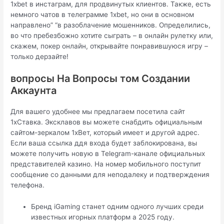
1xbet в инстаграм, для продвинутых клиентов. Также, есть
немного чатов в телеграмме 1xbet, но они в основном
направлено” “в разоблачение мошенников. Определились,
во что пребезбожно хотите сыграть – в онлайн рулетку или,
скажем, покер онлайн, открывайте понравившуюся игру –
только дерзайте!
вопросы На Вопросы том Создании
Аккаунта
Для вашего удобнее мы предлагаем посетила сайт
1хСтавка. Эксклавов вы можете снабдить официальным
сайтом-зеркалом 1хВет, который имеет и другой адрес.
Если ваша ссылка ддя входа будет заблокирована, вы
можете получить новую в Telegram-канале официальных
представителей казино. На номер мобильного поступит
сообщение со данными для неподалеку и подтверждения
телефона.
Бренд iGaming станет одним одного лучших среди
известных игорных платформ а 2025 году.