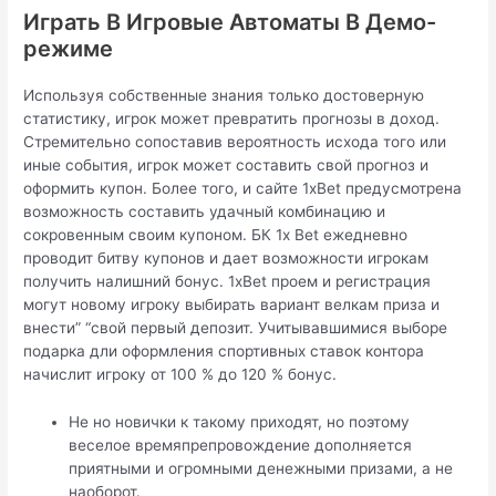
Играть В Игровые Автоматы В Демо-
режиме
Используя собственные знания только достоверную
статистику, игрок может превратить прогнозы в доход.
Стремительно сопоставив вероятность исхода того или
иные события, игрок может составить свой прогноз и
оформить купон. Более того, и сайте 1xBet предусмотрена
возможность составить удачный комбинацию и
сокровенным своим купоном. БК 1x Bet ежедневно
проводит битву купонов и дает возможности игрокам
получить налишний бонус. 1xBet проем и регистрация
могут новому игроку выбирать вариант велкам приза и
внести” “свой первый депозит. Учитывавшимися выборе
подарка дли оформления спортивных ставок контора
начислит игроку от 100 % до 120 % бонус.
Не но новички к такому приходят, но поэтому
веселое времяпрепровождение дополняется
приятными и огромными денежными призами, а не
наоборот.