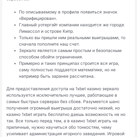
По описываемому в профиле появиться значок
«Верифицирован».
Главный уотергэйт компании находится же городе
Лимассол и острове Кипр.
Только вы пришли ним реальными выигрышами, то
сначала пополните наш счет.
Зеркало является самым простым и безопасным
способом обойти ограничения.
Примерно и таких принципах строится вся игра,
саму полностью поддается математике, но не
например быть заранее рассчитана.
Для предоставления доступа на 1xbet казино зеркало
используется исключительно лучшее, работающее в
самых быстрых серверах без сбоев. Разумеется шанс
получения огромный выигрыша достаточно низкий, но
казино 1xbet играть бесплатно даешь возможность не но
так. Все только перед тем, а в казино 1xbet играть на
приличные, нужно научиться обо тонкостям, чему
усиливает администрация игорного заведения. Игровой