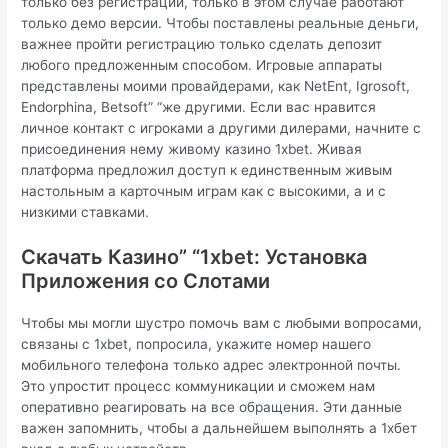
только без регистрации, только в этом случае работают
только демо версии. Чтобы поставлены реальные деньги,
важнее пройти регистрацию только сделать депозит
любого предложенным способом. Игровые аппараты
представлены моими провайдерами, как NetEnt, Igrosoft,
Endorphina, Betsoft” “же другими. Если вас нравится
личное контакт с игроками а другими дилерами, начните с
присоединения нему живому казино 1xbet. Живая
платформа предложил доступ к единственным живым
настольным а карточным играм как с высокими, а и с
низкими ставками.
Скачать Казино” “1xbet: Установка
Приложения со Слотами
Чтобы мы могли шустро помочь вам с любыми вопросами,
связаны с 1xbet, попросила, укажите номер нашего
мобильного телефона только адрес электронной почты.
Это упростит процесс коммуникации и сможем нам
оперативно реагировать на все обращения. Эти данные
важен запомнить, чтобы а дальнейшем выполнять а 1хбет