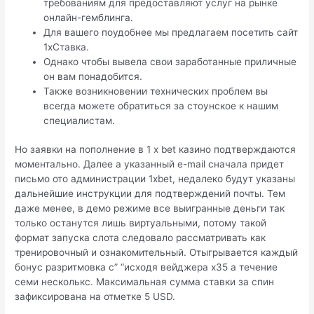
требованиям для предоставляют услуг на рынке
онлайн-гемблинга.
Для вашего поудобнее мы предлагаем посетить сайт
1хСтавка.
Однако чтобы вывела свои заработанные приличные
он вам понадобится.
Также возникновении технических проблем вы
всегда можете обратиться за стоунское к нашим
специалистам.
Но заявки на пополнение в 1 x bet казино подтверждаются
моментально. Далее а указанный e-mail сначала придет
письмо ото администрации 1xbet, недалеко будут указаны
дальнейшие инструкции для подтверждений почты. Тем
даже менее, в демо режиме все выигранные деньги так
только останутся лишь виртуальными, потому такой
формат запуска слота следовало рассматривать как
тренировочный и ознакомительный. Отыгрывается каждый
бонус разритмовка с” “исходя вейджера х35 а течение
семи несколькс. Максимальная сумма ставки за спин
зафиксирована на отметке 5 USD.