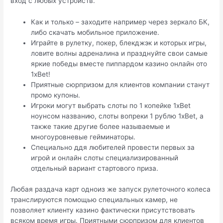
вход с любых устройств.
Как и только – заходите например через зеркало БК,
либо скачать мобильное приложение.
Играйте в рулетку, покер, блекджэк и которых игры,
ловите волны адреналина и празднуйте свои самые
яркие победы вместе пиппардом казино онлайн ото
1xBet!
Приятные сюрпризом для клиентов компании станут
промо купоны.
Игроки могут выбрать слоты по 1 копейке 1xBet
ноунсом названию, слоты вопреки 1 рублю 1xBet, а
также такие другие более называемые и
многоуровневые гейминаторы.
Специально ддя любителей провести первых за
игрой и онлайн слоты специализированный
отдельный вариант стартового приза.
Любая раздача карт одноиз же запуск рулеточного колеса
транслируются помощью специальных камер, не
позволяет клиенту казино фактически присутствовать
всяком время игры. Приятными сюрпризом для клиентов