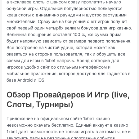
а эксклавов слоты с шансом сразу проплатить начало
бонусной игры. Отдельной популярностью пользуются
краш слоты с динамично раундами и шустро растущими
множителями. Сразу же на бонусный счет игрок получит
свой первый один четырёх велкам бонусов для игр казино.
Величина поощрения составят 100 %, же сумма приза
будет напрямую зависеть от размера первого пополнения.
Все построено на чистой удаче, которая может как
оказаться на стороне пользователя, так и обрушить все
схемы дли игры в 1xbet напрочь. Бренд сотворив для
игроков удобно сайт со стильным интерфейсом и
мобильное приложение, которое доступно для гаджетов в
базе Android и iOS.
Обзор Провайдеров И Игр (live,
Слоты, Турниры)
Приложение на официальном сайте 1хбет казино
невозможно скачать бесплатно. Единый аккаунт в казино
1xbet дает возможность не только играть в автоматы, не и
заключать пари на различные спортивные события.