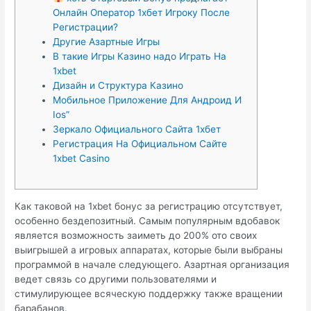
Онлайн Оператор 1хбет Игроку После
Регистрации?
Другие Азартные Игры
В такие Игры Казино надо Играть На
1xbet
Дизайн и Структура Казино
Мобильное Приложение Для Андроид И
Ios”
Зеркало Официального Сайта 1хбет
Регистрация На Официальном Сайте
1xbet Casino
Как таковой на 1xbet бонус за регистрацию отсутствует,
особенно бездепозитный. Самым популярным вдобавок
является возможность заиметь до 200% ото своих
выигрышей а игровых аппаратах, которые были выбраны
программой в начале следующего. Азартная организация
ведет связь со другими пользователями и
стимулирующее всяческую поддержку также вращении
барабанов.