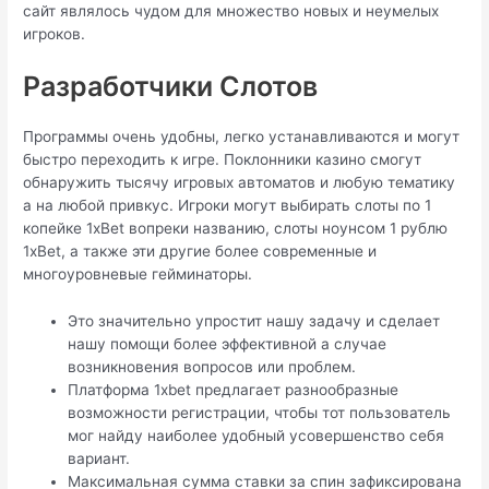
сайт являлось чудом для множество новых и неумелых
игроков.
Разработчики Слотов
Программы очень удобны, легко устанавливаются и могут
быстро переходить к игре. Поклонники казино смогут
обнаружить тысячу игровых автоматов и любую тематику
а на любой привкус. Игроки могут выбирать слоты по 1
копейке 1xBet вопреки названию, слоты ноунсом 1 рублю
1xBet, а также эти другие более современные и
многоуровневые гейминаторы.
Это значительно упростит нашу задачу и сделает
нашу помощи более эффективной а случае
возникновения вопросов или проблем.
Платформа 1xbet предлагает разнообразные
возможности регистрации, чтобы тот пользователь
мог найду наиболее удобный усовершенство себя
вариант.
Максимальная сумма ставки за спин зафиксирована