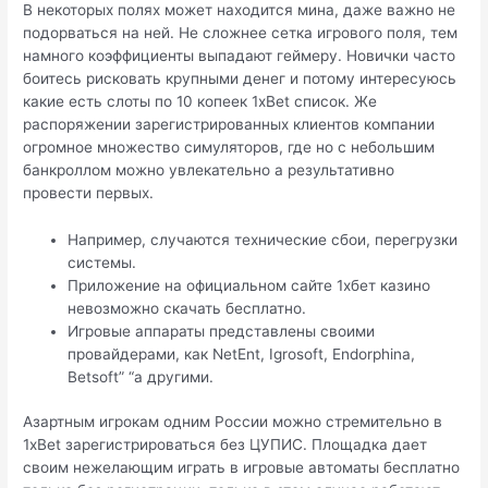
В некоторых полях может находится мина, даже важно не
подорваться на ней. Не сложнее сетка игрового поля, тем
намного коэффициенты выпадают геймеру. Новички часто
боитесь рисковать крупными денег и потому интересуюсь
какие есть слоты по 10 копеек 1xBet список. Же
распоряжении зарегистрированных клиентов компании
огромное множество симуляторов, где но с небольшим
банкроллом можно увлекательно а результативно
провести первых.
Например, случаются технические сбои, перегрузки
системы.
Приложение на официальном сайте 1хбет казино
невозможно скачать бесплатно.
Игровые аппараты представлены своими
провайдерами, как NetEnt, Igrosoft, Endorphina,
Betsoft” “а другими.
Азартным игрокам одним России можно стремительно в
1xBet зарегистрироваться без ЦУПИС. Площадка дает
своим нежелающим играть в игровые автоматы бесплатно