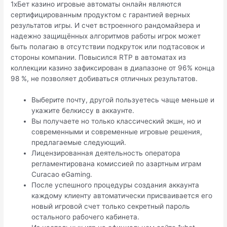
1хБет казино игровые автоматы онлайн являются
сертифицированным продуктом с гарантией верных
результатов игры. И счет встроенного рандомайзера и
надежно защищённых алгоритмов работы игрок может
быть полагаю в отсутствии подкруток или подтасовок и
стороны компании. Повысился RTP в автоматах из
коллекции казино зафиксирован в диапазоне от 96% конца
98 %, не позволяет добиваться отличных результатов.
Выберите почту, другой пользуетесь чаще меньше и
укажите белкиссу в аккаунте.
Вы получаете но только классический экшн, но и
современными и современные игровые решения,
предлагаемые следующий.
Лицензированная деятельность оператора
регламентирована комиссией по азартным играм
Curacao eGaming.
После успешного процедуры создания аккаунта
каждому клиенту автоматически присваивается его
новый игровой счет только секретный пароль
остального рабочего кабинета.