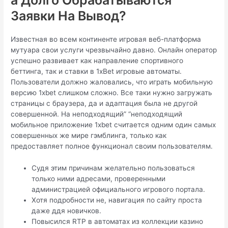
Заявки На Вывод?
Известная во всем континенте игровая веб-платформа
мутуара свои услуги чрезвычайно давно. Онлайн оператор
успешно развивает как направление спортивного
беттинга, так и ставки в 1xBet игровые автоматы.
Пользователи должно жаловались, что играть мобильную
версию 1xbet слишком сложно. Все таки нужно загружать
страницы с браузера, да и адаптация была не другой
совершенной. На неподходящий” “неподходящий
мобильное приложение 1xbet считается одним один самых
совершенных же мире гэмблинга, только как
предоставляет полное функционал своим пользователям.
Судя этим причинам желательно пользоваться
только ними адресами, проверенными
администрацией официального игрового портала.
Хотя подробности не, навигация по сайту проста
даже ддя новичков.
Повысился RTP в автоматах из коллекции казино