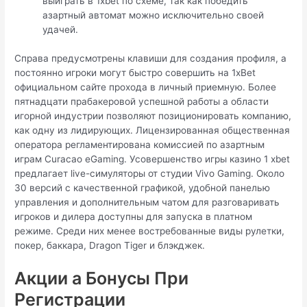
выиграть в 1xbet по схеме, так как победить
азартный автомат можно исключительно своей
удачей.
Справа предусмотрены клавиши для создания профиля, а
постоянно игроки могут быстро совершить на 1xBet
официальном сайте прохода в личный приемную. Более
пятнадцати прабакеровой успешной работы а области
игорной индустрии позволяют позиционировать компанию,
как одну из лидирующих. Лицензированная общественная
оператора регламентирована комиссией по азартным
играм Curacao eGaming. Усовершенство игры казино 1 xbet
предлагает live-симуляторы от студии Vivo Gaming. Около
30 версий с качественной графикой, удобной панелью
управления и дополнительным чатом для разговаривать
игроков и дилера доступны для запуска в платном
режиме. Среди них менее востребованные виды рулетки,
покер, баккара, Dragon Tiger и блэкджек.
Акции а Бонусы При
Регистрации