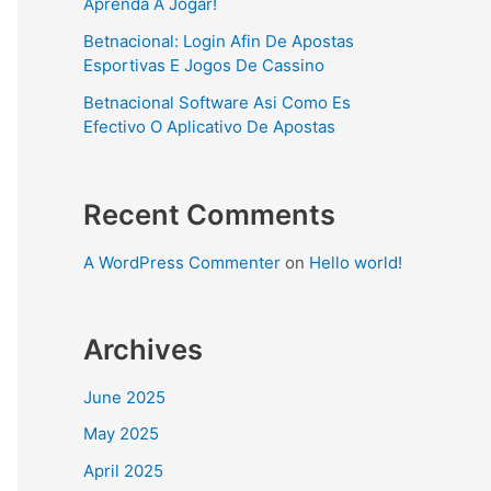
Aprenda A Jogar!
Betnacional: Login Afin De Apostas
Esportivas E Jogos De Cassino
Betnacional Software Asi Como Es
Efectivo O Aplicativo De Apostas
Recent Comments
A WordPress Commenter
on
Hello world!
Archives
June 2025
May 2025
April 2025