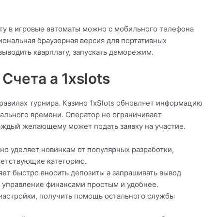
лату в игровые автоматы можно с мобильного телефона
иональная браузерная версия для портативных
 выводить кварплату, запускать деморежим.
Счета а 1xslots
равилах турнира. Казино 1xSlots обновляет информацию
еального времени. Оператор не ограничивает
каждый желающему может подать заявку на участие.
о уделяет новинкам от популярных разработки,
ветствующие категорию.
яет быстро вносить депозиты а запрашивать вывод
 управление финансами простым и удобнее.
 настройки, получить помощь остального службы