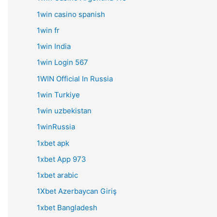
1win casino spanish
1win fr
1win India
1win Login 567
1WIN Official In Russia
1win Turkiye
1win uzbekistan
1winRussia
1xbet apk
1xbet App 973
1xbet arabic
1Xbet Azerbaycan Giriş
1xbet Bangladesh