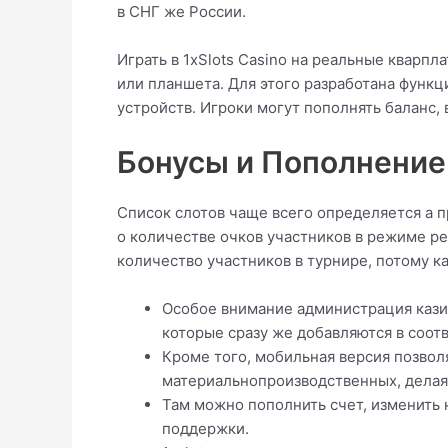
в СНГ же России.
Играть в 1xSlots Casino на реальные кварп
или планшета. Для этого разработана функц
устройств. Игроки могут пополнять баланс,
Бонусы и Пополнение 
Список слотов чаще всего определяется а п
о количестве очков участников в режиме р
количество участников в турнире, потому 
Особое внимание администрация казин
которые сразу же добавляются в соот
Кроме того, мобильная версия позвол
материальнопроизводственных, делая
Там можно пополнить счет, изменить
поддержки.