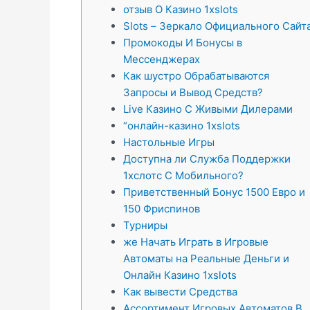
отзыв О Казино 1xslots
Slots – Зеркало Официального Сайт
Промокоды И Бонусы в
Мессенджерах
Как шустро Обрабатываются
Запросы и Вывод Средств?
Live Казино С Живыми Дилерами
“онлайн-казино 1xslots
Настольные Игры
Доступна ли Служба Поддержки
1хслотс С Мобильного?
Приветственный Бонус 1500 Евро и
150 Фриспинов
Турниры
же Начать Играть в Игровые
Автоматы на Реальные Деньги и
Онлайн Казино 1xslots
Как вывести Средства
Ассортимент Игровых Автоматов В