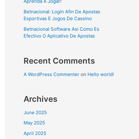
Aprenda A Jogar!
Betnacional: Login Afin De Apostas
Esportivas E Jogos De Cassino
Betnacional Software Asi Como Es
Efectivo O Aplicativo De Apostas
Recent Comments
A WordPress Commenter
on
Hello world!
Archives
June 2025
May 2025
April 2025