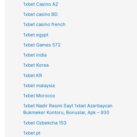
1xbet Casino AZ
1xbet casino BD
1xbet casino french
1xbet egypt
1xbet Games 572
1xbet india
1xbet Korea
1xbet KR
1xbet malaysia
1xbet Morocco
1xbet Nadir Rəsmi Sayt 1xbet Azərbaycan
Bukmeker Kontoru, Bonuslar, Apk – 930
1xbet Ozbekcha 153
1xbet pt