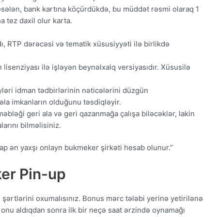
Məsələn, bank kartına köçürdükdə, bu müddət rəsmi olaraq 1
tez daxil olur karta.
dı, RTP dərəcəsi və tematik xüsusiyyəti ilə birlikdə
lisenziyası ilə işləyən beynəlxalq versiyasıdır. Xüsusilə
ləri idman tədbirlərinin nəticələrini düzgün
la imkanların olduğunu təsdiqləyir.
əbləği geri ala və geri qazanmağa çalışa biləcəklər, lakin
arını bilməlisiniz.
ap ən yaxşı onlayn bukmeker şirkəti hesab olunur.”
er Pin-up
ə şərtlərini oxumalısınız. Bonus mərc tələbi yerinə yetirilənə
 onu aldıqdan sonra ilk bir neçə saat ərzində oynamağı