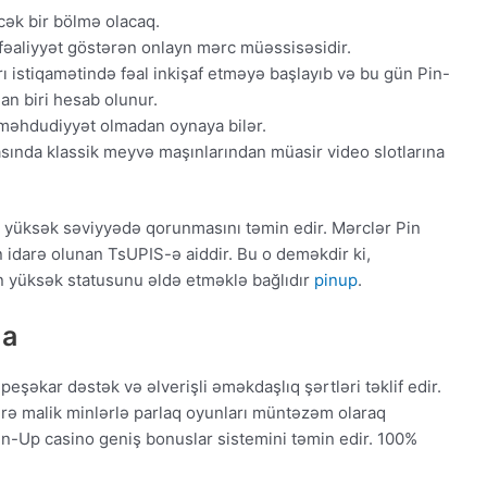
ək bir bölmə olacaq.
 fəaliyyət göstərən onlayn mərc müəssisəsidir.
istiqamətində fəal inkişaf etməyə başlayıb və bu gün Pin-
an biri hesab olunur.
r məhdudiyyət olmadan oynaya bilər.
rasında klassik meyvə maşınlarından müasir video slotlarına
 yüksək səviyyədə qorunmasını təmin edir. Mərclər Pin
idarə olunan TsUPIS-ə aiddir. Bu o deməkdir ki,
ən yüksək statusunu əldə etməklə bağlıdır
pinup
.
da
peşəkar dəstək və əlverişli əməkdaşlıq şərtləri təklif edir.
lərə malik minlərlə parlaq oyunları müntəzəm olaraq
Pin-Up casino geniş bonuslar sistemini təmin edir. 100%