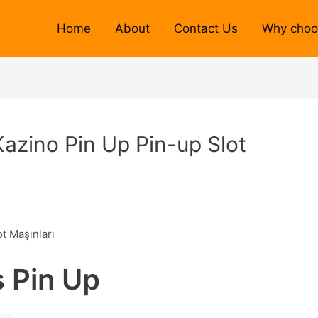
Home
About
Contact Us
Why choo
azino Pin Up Pin-up Slot
t Maşınları
 Pin Up