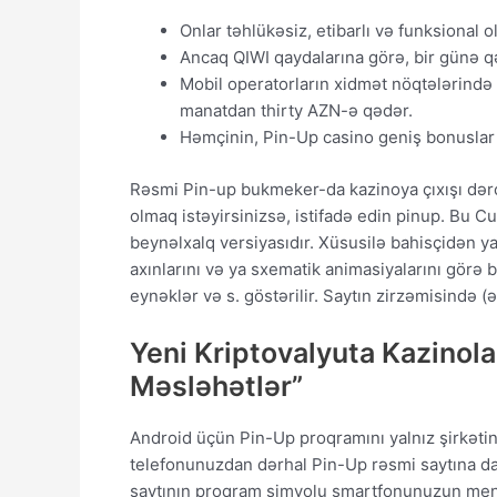
Onlar təhlükəsiz, etibarlı və funksional
Ancaq QIWI qaydalarına görə, bir günə q
Mobil operatorların xidmət nöqtələrində Q
manatdan thirty AZN-ə qədər.
Həmçinin, Pin-Up casino geniş bonuslar 
Rəsmi Pin-up bukmeker-da kazinoya çıxışı dərc e
olmaq istəyirsinizsə, istifadə edin pinup. Bu Cu
beynəlxalq versiyasıdır. Xüsusilə bahisçidən y
axınlarını və ya sxematik animasiyalarını görə 
eynəklər və s. göstərilir. Saytın zirzəmisində (ə
Yeni Kriptovalyuta Kazinol
Məsləhətlər”
Android üçün Pin-Up proqramını yalnız şirkətin
telefonunuzdan dərhal Pin-Up rəsmi saytına dax
saytının proqram simvolu smartfonunuzun me