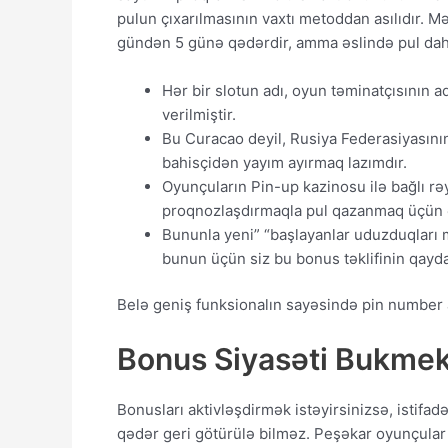
pulun çıxarılmasının vaxtı metoddan asılıdır. 
gündən 5 günə qədərdir, amma əslində pul daha 
Hər bir slotun adı, oyun təminatçısının a
verilmiştir.
Bu Curacao deyil, Rusiya Federasiyasının 
bahisçidən yayım ayırmaq lazımdır.
Oyunçuların Pin-up kazinosu ilə bağlı rəy
proqnozlaşdırmaqla pul qazanmaq üçün ə
Bununla yeni” “başlayanlar uduzduqları m
bunun üçün siz bu bonus təklifinin qaydal
Belə geniş funksionalın sayəsində pin number 
Bonus Siyasəti Bukmek
Bonusları aktivləşdirmək istəyirsinizsə, istifad
qədər geri götürülə bilməz. Peşəkar oyunçular