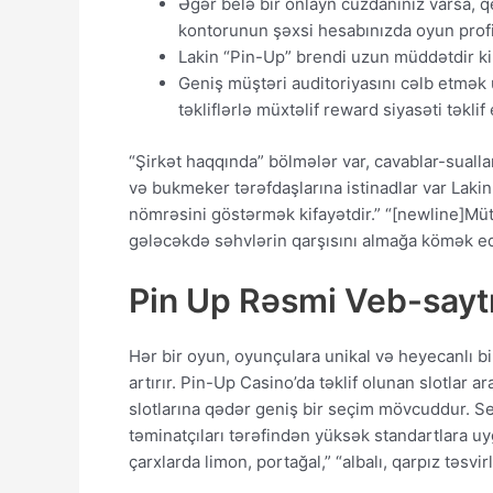
Əgər belə bir onlayn cüzdanınız varsa,
kontorunun şəxsi hesabınızda oyun profil
Lakin “Pin-Up” brendi uzun müddətdir ki
Geniş müştəri auditoriyasını cəlb etmə
təkliflərlə müxtəlif reward siyasəti təklif 
“Şirkət haqqında” bölmələr var, cavablar-sualla
və bukmeker tərəfdaşlarına istinadlar var Lakin, 
nömrəsini göstərmək kifayətdir.” “[newline]Mütl
gələcəkdə səhvlərin qarşısını almağa kömək e
Pin Up Rəsmi Veb-saytı
Hər bir oyun, oyunçulara unikal və heyecanlı b
artırır. Pin-Up Casino’da təklif olunan slotlar 
slotlarına qədər geniş bir seçim mövcuddur. S
təminatçıları tərəfindən yüksək standartlara u
çarxlarda limon, portağal,” “albalı, qarpız təsvir