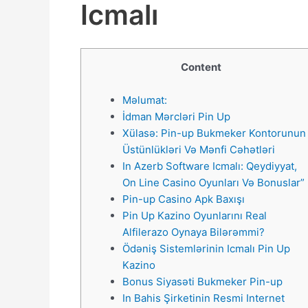
Icmalı
Content
Məlumat:
İdman Mərcləri Pin Up
Xülasə: Pin-up Bukmeker Kontorunun
Üstünlükləri Və Mənfi Cəhətləri
In Azerb Software Icmalı: Qeydiyyat,
On Line Casino Oyunları Və Bonuslar”
Pin-up Casino Apk Baxışı
Pin Up Kazino Oyunlarını Real
Alfilerazo Oynaya Bilərəmmi?
Ödəniş Sistemlərinin Icmalı Pin Up
Kazino
Bonus Siyasəti Bukmeker Pin-up
In Bahis Şirketinin Resmi Internet