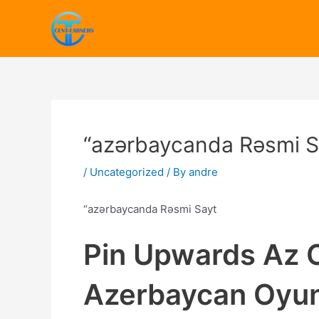
Skip
to
content
“azərbaycanda Rəsmi 
/
Uncategorized
/ By
andre
“azərbaycanda Rəsmi Sayt
Pin Upwards Az 
Azerbaycan Oyun