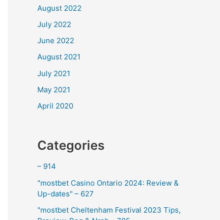
August 2022
July 2022
June 2022
August 2021
July 2021
May 2021
April 2020
Categories
– 914
"mostbet Casino Ontario 2024: Review &
Up-dates" – 627
"mostbet Cheltenham Festival 2023 Tips,