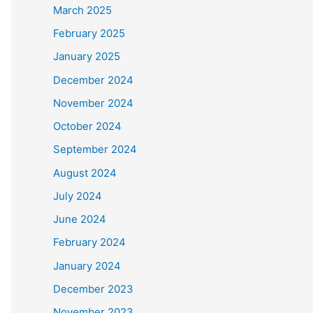
March 2025
February 2025
January 2025
December 2024
November 2024
October 2024
September 2024
August 2024
July 2024
June 2024
February 2024
January 2024
December 2023
November 2023