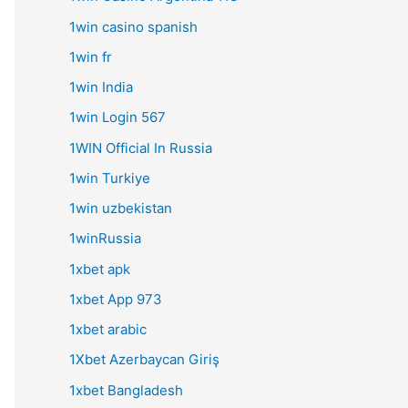
1win casino spanish
1win fr
1win India
1win Login 567
1WIN Official In Russia
1win Turkiye
1win uzbekistan
1winRussia
1xbet apk
1xbet App 973
1xbet arabic
1Xbet Azerbaycan Giriş
1xbet Bangladesh