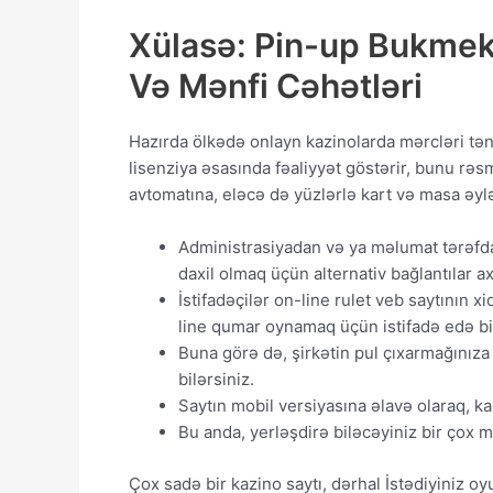
Xülasə: Pin-up Bukmek
Və Mənfi Cəhətləri
Hazırda ölkədə onlayn kazinolarda mərcləri tə
lisenziya əsasında fəaliyyət göstərir, bunu rə
avtomatına, eləcə də yüzlərlə kart və masa əylə
Administrasiyadan və ya məlumat tərəfdaş
daxil olmaq üçün alternativ bağlantılar ax
İstifadəçilər on-line rulet veb saytının 
line qumar oynamaq üçün istifadə edə bil
Buna görə də, şirkətin pul çıxarmağınız
bilərsiniz.
Saytın mobil versiyasına əlavə olaraq, 
Bu anda, yerləşdirə biləcəyiniz bir çox
Çox sadə bir kazino saytı, dərhal İstədiyiniz oy