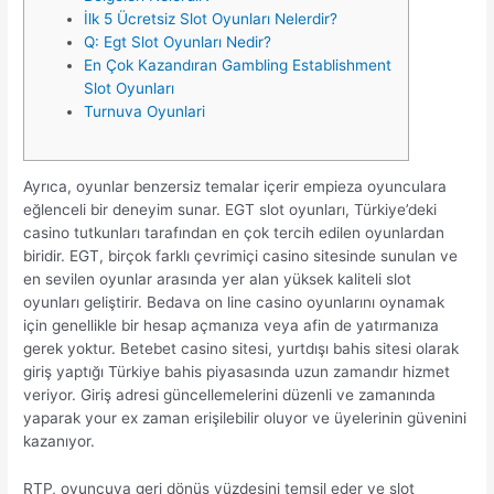
İlk 5 Ücretsiz Slot Oyunları Nelerdir?
Q: Egt Slot Oyunları Nedir?
En Çok Kazandıran Gambling Establishment
Slot Oyunları
Turnuva Oyunlari
Ayrıca, oyunlar benzersiz temalar içerir empieza oyunculara
eğlenceli bir deneyim sunar. EGT slot oyunları, Türkiye’deki
casino tutkunları tarafından en çok tercih edilen oyunlardan
biridir. EGT, birçok farklı çevrimiçi casino sitesinde sunulan ve
en sevilen oyunlar arasında yer alan yüksek kaliteli slot
oyunları geliştirir. Bedava on line casino oyunlarını oynamak
için genellikle bir hesap açmanıza veya afin de yatırmanıza
gerek yoktur. Betebet casino sitesi, yurtdışı bahis sitesi olarak
giriş yaptığı Türkiye bahis piyasasında uzun zamandır hizmet
veriyor. Giriş adresi güncellemelerini düzenli ve zamanında
yaparak your ex zaman erişilebilir oluyor ve üyelerinin güvenini
kazanıyor.
RTP, oyuncuya geri dönüş yüzdesini temsil eder ve slot