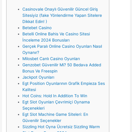
Casinovale Onaylı Güvenilir Güncel Giriş
Sitesiyiz (fake Yönlendirme Yapan Sitelere
Dikkat Edin! )
Betebet Casino
Betelli Online Bahis Ve Casino Sitesi
İnceleme 2024 Bonusları
Gerçek Paralı Online Casino Oyunları Nasıl
Oynanır?
Milosbet Canlı Casino Oyunları
Genzobet Güvenilir Mi? 50 Bedava Added
Bonus Ve Freespin
Jackpot Oyunları
Egt Position Oyunlarının Grafik Empieza Ses
Kalitesi
Hot Coins: Hold In Addition To Win
Egt Slot Oyunları Çevrimiçi Oynama
Seçenekleri
Egt Slot Machine Game Siteleri: En
Güvenilir Seçenekler
Sizzling Hot Oyna Ücretsiz Sizzling Warm