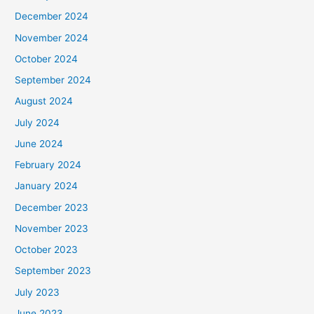
December 2024
November 2024
October 2024
September 2024
August 2024
July 2024
June 2024
February 2024
January 2024
December 2023
November 2023
October 2023
September 2023
July 2023
June 2023