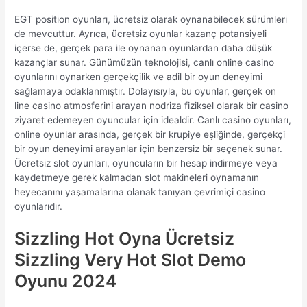
EGT position oyunları, ücretsiz olarak oynanabilecek sürümleri
de mevcuttur. Ayrıca, ücretsiz oyunlar kazanç potansiyeli
içerse de, gerçek para ile oynanan oyunlardan daha düşük
kazançlar sunar. Günümüzün teknolojisi, canlı online casino
oyunlarını oynarken gerçekçilik ve adil bir oyun deneyimi
sağlamaya odaklanmıştır. Dolayısıyla, bu oyunlar, gerçek on
line casino atmosferini arayan nodriza fiziksel olarak bir casino
ziyaret edemeyen oyuncular için idealdir. Canlı casino oyunları,
online oyunlar arasında, gerçek bir krupiye eşliğinde, gerçekçi
bir oyun deneyimi arayanlar için benzersiz bir seçenek sunar.
Ücretsiz slot oyunları, oyuncuların bir hesap indirmeye veya
kaydetmeye gerek kalmadan slot makineleri oynamanın
heyecanını yaşamalarına olanak tanıyan çevrimiçi casino
oyunlarıdır.
Sizzling Hot Oyna Ücretsiz
Sizzling Very Hot Slot Demo
Oyunu 2024