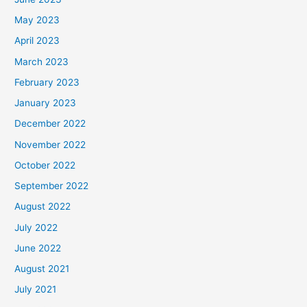
May 2023
April 2023
March 2023
February 2023
January 2023
December 2022
November 2022
October 2022
September 2022
August 2022
July 2022
June 2022
August 2021
July 2021