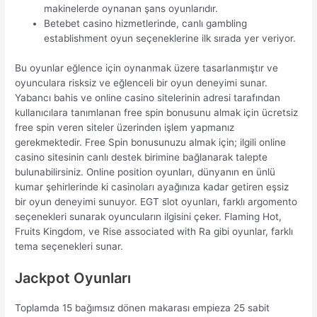
makinelerde oynanan şans oyunlarıdır.
Betebet casino hizmetlerinde, canlı gambling
establishment oyun seçeneklerine ilk sırada yer veriyor.
Bu oyunlar eğlence için oynanmak üzere tasarlanmıştır ve
oyunculara risksiz ve eğlenceli bir oyun deneyimi sunar.
Yabancı bahis ve online casino sitelerinin adresi tarafından
kullanıcılara tanımlanan free spin bonusunu almak için ücretsiz
free spin veren siteler üzerinden işlem yapmanız
gerekmektedir. Free Spin bonusunuzu almak için; ilgili online
casino sitesinin canlı destek birimine bağlanarak talepte
bulunabilirsiniz. Online position oyunları, dünyanın en ünlü
kumar şehirlerinde ki casinoları ayağınıza kadar getiren eşsiz
bir oyun deneyimi sunuyor. EGT slot oyunları, farklı argomento
seçenekleri sunarak oyuncuların ilgisini çeker. Flaming Hot,
Fruits Kingdom, ve Rise associated with Ra gibi oyunlar, farklı
tema seçenekleri sunar.
Jackpot Oyunları
Toplamda 15 bağımsız dönen makarası empieza 25 sabit