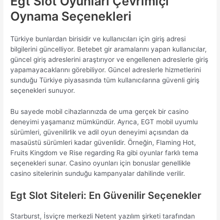
Egt Slot Oyunları Çevrimiçi
Oynama Seçenekleri
Türkiye bunlardan birisidir ve kullanıcıları için giriş adresi
bilgilerini güncelliyor. Betebet gir aramalarını yapan kullanıcılar,
güncel giriş adreslerini araştırıyor ve engellenen adreslerle giriş
yapamayacaklarını görebiliyor. Güncel adreslerle hizmetlerini
sunduğu Türkiye piyasasında tüm kullanıcılarına güvenli giriş
seçenekleri sunuyor.
Bu sayede mobil cihazlarınızda de uma gerçek bir casino
deneyimi yaşamanız mümkündür. Ayrıca, EGT mobil uyumlu
sürümleri, güvenilirlik ve adil oyun deneyimi açısından da
masaüstü sürümleri kadar güvenlidir. Örneğin, Flaming Hot,
Fruits Kingdom ve Rise regarding Ra gibi oyunlar farklı tema
seçenekleri sunar. Casino oyunları için bonuslar genellikle
casino sitelerinin sunduğu kampanyalar dahilinde verilir.
Egt Slot Siteleri: En Güvenilir Seçenekler
Starburst, İsviçre merkezli Netent yazılım şirketi tarafından