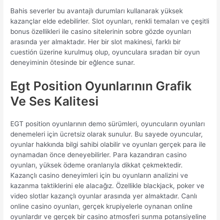
Bahis severler bu avantajlı durumları kullanarak yüksek
kazançlar elde edebilirler. Slot oyunları, renkli temaları ve çeşitli
bonus özellikleri ile casino sitelerinin sobre gözde oyunları
arasında yer almaktadır. Her bir slot makinesi, farklı bir
cuestión üzerine kurulmuş olup, oyunculara sıradan bir oyun
deneyiminin ötesinde bir eğlence sunar.
Egt Position Oyunlarının Grafik
Ve Ses Kalitesi
EGT position oyunlarının demo sürümleri, oyuncuların oyunları
denemeleri için ücretsiz olarak sunulur. Bu sayede oyuncular,
oyunlar hakkında bilgi sahibi olabilir ve oyunları gerçek para ile
oynamadan önce deneyebilirler. Para kazandıran casino
oyunları, yüksek ödeme oranlarıyla dikkat çekmektedir.
Kazançlı casino deneyimleri için bu oyunların analizini ve
kazanma taktiklerini ele alacağız. Özellikle blackjack, poker ve
video slotlar kazançlı oyunlar arasında yer almaktadır. Canlı
online casino oyunları, gerçek krupiyelerle oynanan online
oyunlardır ve gerçek bir casino atmosferi sunma potansiyeline