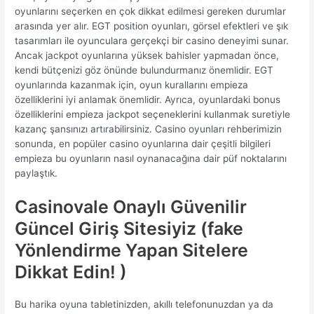
oyunlarını seçerken en çok dikkat edilmesi gereken durumlar
arasında yer alır. EGT position oyunları, görsel efektleri ve şık
tasarımları ile oyunculara gerçekçi bir casino deneyimi sunar.
Ancak jackpot oyunlarına yüksek bahisler yapmadan önce,
kendi bütçenizi göz önünde bulundurmanız önemlidir. EGT
oyunlarında kazanmak için, oyun kurallarını empieza
özelliklerini iyi anlamak önemlidir. Ayrıca, oyunlardaki bonus
özelliklerini empieza jackpot seçeneklerini kullanmak suretiyle
kazanç şansınızı artırabilirsiniz. Casino oyunları rehberimizin
sonunda, en popüler casino oyunlarına dair çeşitli bilgileri
empieza bu oyunların nasıl oynanacağına dair püf noktalarını
paylaştık.
Casinovale Onaylı Güvenilir
Güncel Giriş Sitesiyiz (fake
Yönlendirme Yapan Sitelere
Dikkat Edin! )
Bu harika oyuna tabletinizden, akıllı telefonunuzdan ya da