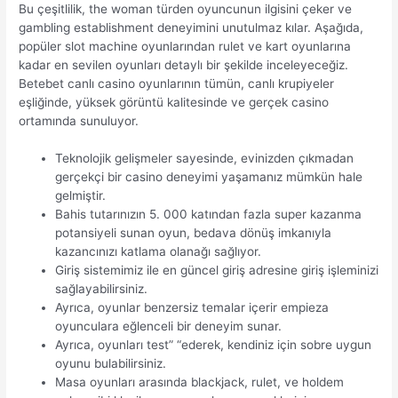
Bu çeşitlilik, the woman türden oyuncunun ilgisini çeker ve
gambling establishment deneyimini unutulmaz kılar. Aşağıda,
popüler slot machine oyunlarından rulet ve kart oyunlarına
kadar en sevilen oyunları detaylı bir şekilde inceleyeceğiz.
Betebet canlı casino oyunlarının tümün, canlı krupiyeler
eşliğinde, yüksek görüntü kalitesinde ve gerçek casino
ortamında sunuluyor.
Teknolojik gelişmeler sayesinde, evinizden çıkmadan
gerçekçi bir casino deneyimi yaşamanız mümkün hale
gelmiştir.
Bahis tutarınızın 5. 000 katından fazla super kazanma
potansiyeli sunan oyun, bedava dönüş imkanıyla
kazancınızı katlama olanağı sağlıyor.
Giriş sistemimiz ile en güncel giriş adresine giriş işleminizi
sağlayabilirsiniz.
Ayrıca, oyunlar benzersiz temalar içerir empieza
oyunculara eğlenceli bir deneyim sunar.
Ayrıca, oyunları test” “ederek, kendiniz için sobre uygun
oyunu bulabilirsiniz.
Masa oyunları arasında blackjack, rulet, ve holdem