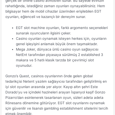
gerçek bir online casino atmosferi sunar. Bu sayede evinizin
rahatlığında, istediğiniz zaman oyunları oynayabilirsiniz. Hem
bilgisayar hem de mobil cihazlar üzerinden erişilebilen EGT
oyunları, eğlenceli ve kazançlı bir deneyim sunar.
EGT slot machine oyunları, farklı argomento seçenekleri
sunarak oyuncuların ilgisini çeker.
Casino oyunları oynamak isteyen herkes için, oyunların
genel işleyişini anlamak büyük önem taşımaktadır.
Mega Joker, dünyaca ünlü casino oyun sağlayıcısı
NetEnt tarafından piyasaya sürülmüş 2 established 3
makara ve 5 hatlı klasik tarzda bir çevrimiçi slot
oyunudur.
Gonzo’s Quest, casinos oyunlarının önde gelen global
tedarikçisi Netent yazılım sağlayıcısı tarafından geliştirilmiş en
iyi slot oyunları arasında yer alıyor. Kayıp altın şehri Este
Dorado’yu ve içindeki hazineleri arayan İspanyol kaşif Gonzo
Pizarro’dan esinlenerek tasarlanan oyun, sizleri adeta adeta
Rönesans dönemine götürüyor. EGT slot oyunlarını oynamak
için güvenilir ve lisanslı gambling establishment sitelerini tercih
etmek önemlidir.