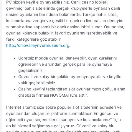
PC’nizden keyifle oynayabilirsiniz. Canlı casino lobileri,
çevrimiçi bahis sitelerinde gerçek krupiyelerle oynanan canlı
casino oyunlarını barındıran bölümlerdir. Türkçe bahis sitesi,
kullanıcılarına zengin ve çeşitli bir canlı on line casino deneyimi
sunmak adına kapsamlı bir canlı casino lobisi sunar. Oyuncular,
oyunları kolayca bulabilir, favori oyunlarını işaretleyebilir ve
farklı kategorilere göz atabilir
http://ohiovalleyrivermuseum.org
.
Ücretsiz modda oyunları deneyebilir, oyun kurallarını
öğrenebilir ve ardından gerçek para ile oynamaya
geçebilirsiniz.
Güvenli ve kolay bir şekilde oyun oynayabilir ve keyifle
vakit geçirebilirsiniz.
Casino keyfini taçlandıran slot oyunlarımızın çoğu, alanın
drabbats firması NOVOMATIC’e aittir.
İnternet sitemiz size sobre popüler slot sitelerinin adresleri ve
oyunlarından oluşan bir platform sunmaktadır. En güncel ve
eğlenceli oyun seçeneklerini sunuyor ve kullanıcılarımız” “için
en iyi hizmeti sağlamaya çalışıyoruz. Güvenli ve kolay bir