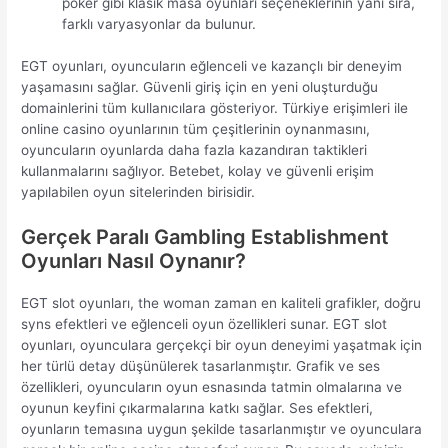
poker gibi klasik masa oyunları seçeneklerinin yanı sıra,
farklı varyasyonlar da bulunur.
EGT oyunları, oyuncuların eğlenceli ve kazançlı bir deneyim
yaşamasını sağlar. Güvenli giriş için en yeni oluşturduğu
domainlerini tüm kullanıcılara gösteriyor. Türkiye erişimleri ile
online casino oyunlarının tüm çeşitlerinin oynanmasını,
oyuncuların oyunlarda daha fazla kazandıran taktikleri
kullanmalarını sağlıyor. Betebet, kolay ve güvenli erişim
yapılabilen oyun sitelerinden birisidir.
Gerçek Paralı Gambling Establishment
Oyunları Nasıl Oynanır?
EGT slot oyunları, the woman zaman en kaliteli grafikler, doğru
syns efektleri ve eğlenceli oyun özellikleri sunar. EGT slot
oyunları, oyunculara gerçekçi bir oyun deneyimi yaşatmak için
her türlü detay düşünülerek tasarlanmıştır. Grafik ve ses
özellikleri, oyuncuların oyun esnasında tatmin olmalarına ve
oyunun keyfini çıkarmalarına katkı sağlar. Ses efektleri,
oyunların temasına uygun şekilde tasarlanmıştır ve oyunculara