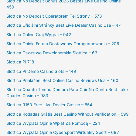
Slottica No Deposit Bonus 2023 Bestes Live Casino Online –
450
Slottica No Deposit Operatorem Tej Strony – 573
Slottica Oficiální Stránky Best Live Dealer Casino Usa – 47
Slottica Online Graj Wygraj – 942
Slottica Opinie Forum Dostawców Oprogramowania – 206
Slottica Oszustwo Deweloperskie Slottica – 63
Slottica Pl 718
Slottica Pl Demo Casino Slots – 149
Slottica Přihlášení Best Online Casino Reviews Usa – 460
Slottica Quanto Tempo Demora Para Cair Na Conta Best Lake
Charles Casino – 983
Slottica R150 Free Live Dealer Casino – 854
Slottica Rodadas Grátis Best Casino Without Verification – 599
Slottica Wyplata Opinie Wpłat Za Pomocą – 224
Slottica Wypłata Opinie Cybersport Wirtualny Sport – 697