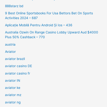
888starz bd
9 Best Online Sportsbooks For Usa Bettors Bet On Sports
Activities 2024 – 687
Aplicație Mobilă Pentru Android Și Ios – 436
Australia Ozwin On Range Casino Lobby Upward Aud $4000
Plus 50% Cashback – 770
austria
Aviator
aviator brazil
aviator casino DE
aviator casino fr
aviator IN
aviator ke
aviator mz
aviator ng