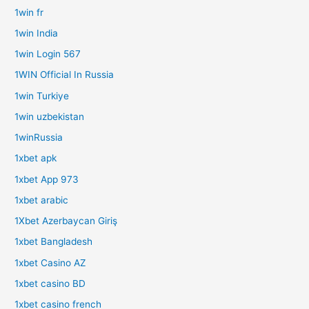
1win fr
1win India
1win Login 567
1WIN Official In Russia
1win Turkiye
1win uzbekistan
1winRussia
1xbet apk
1xbet App 973
1xbet arabic
1Xbet Azerbaycan Giriş
1xbet Bangladesh
1xbet Casino AZ
1xbet casino BD
1xbet casino french