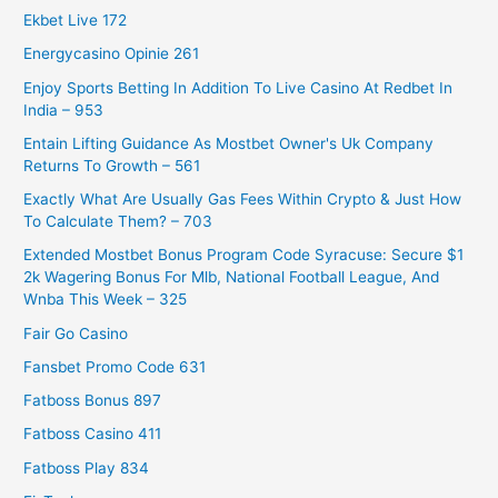
Ekbet Live 172
Energycasino Opinie 261
Enjoy Sports Betting In Addition To Live Casino At Redbet In
India – 953
Entain Lifting Guidance As Mostbet Owner's Uk Company
Returns To Growth – 561
Exactly What Are Usually Gas Fees Within Crypto & Just How
To Calculate Them? – 703
Extended Mostbet Bonus Program Code Syracuse: Secure $1
2k Wagering Bonus For Mlb, National Football League, And
Wnba This Week – 325
Fair Go Casino
Fansbet Promo Code 631
Fatboss Bonus 897
Fatboss Casino 411
Fatboss Play 834