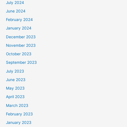
July 2024
June 2024
February 2024
January 2024
December 2023
November 2023
October 2023
September 2023
July 2023
June 2023
May 2023
April 2023
March 2023
February 2023
January 2023