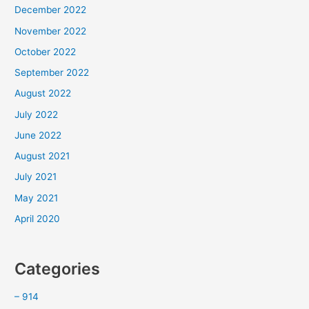
December 2022
November 2022
October 2022
September 2022
August 2022
July 2022
June 2022
August 2021
July 2021
May 2021
April 2020
Categories
– 914