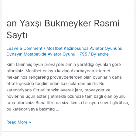
ən Yaxşı Bukmeyker Rəsmi
Saytı
Leave a Comment
/
Mostbet Kazinosunda Aviator Oyununu
Oynayın Mostbet-də Aviator Oyunu - 795
/ By
andre
Kimi tanınmış oyun provayderlərinin yaratdığı oyunları görə
bilərsiniz. Mostbet onlayn kazino Azərbaycan internet
məkanında rəngarəng provayderlərdən olan oyunların daha
ətraflı çeşiddə təqdim edən kazinolardan biridir. Bu
kateqoriyada filtrləri tənzimləyərək janr, provayder və
növlərinə üçün axtarış etməklə özünüzə tam bağlı olan oyunu
tapa bilərsiniz. Buna ötrü də sizə kimsə bir oyun sovet görübsə,
bu kateqoriyaya baxmaq …
ən
Read More »
Yaxşı
Bukmeyker