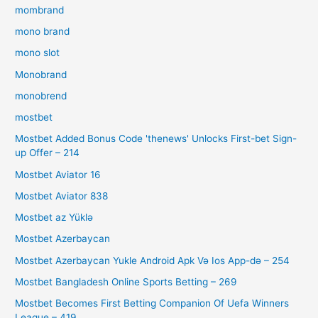
mombrand
mono brand
mono slot
Monobrand
monobrend
mostbet
Mostbet Added Bonus Code 'thenews' Unlocks First-bet Sign-
up Offer – 214
Mostbet Aviator 16
Mostbet Aviator 838
Mostbet az Yüklə
Mostbet Azerbaycan
Mostbet Azerbaycan Yukle Android Apk Və Ios App-də – 254
Mostbet Bangladesh Online Sports Betting – 269
Mostbet Becomes First Betting Companion Of Uefa Winners
League – 419