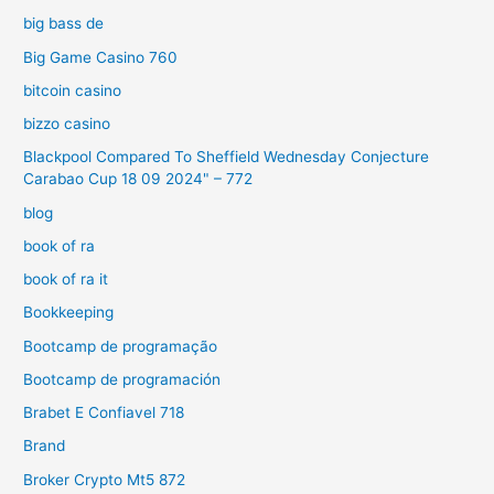
big bass de
Big Game Casino 760
bitcoin casino
bizzo casino
Blackpool Compared To Sheffield Wednesday Conjecture
Carabao Cup 18 09 2024" – 772
blog
book of ra
book of ra it
Bookkeeping
Bootcamp de programação
Bootcamp de programación
Brabet E Confiavel 718
Brand
Broker Crypto Mt5 872