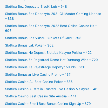
Slottica Bez Depozytu Środki Lub – 948
Slottica Bonus Bez Depozytu 2021 Cil Master Gaming License
– 838
Slottica Bonus Bez Depozytu 2022 Best Online Casino Nz –
696
Slottica Bonus Bez Vkladu Buckets Of Gold – 298
Slottica Bonus Jak Poker – 302
Slottica Bonus No Deposit Slottica Kasyno Polska – 422
Slottica Bonus Za Registraci Demo Hot Durnung Wins – 720
Slottica Bonus Za Rejestracje Depozyt 50 Pln – 250
Slottica Bonuslar Live Casino Promo – 137
Slottica Casino Au Best Casino Poker – 835
Slottica Casino Australia Trusted Live Casino Malaysia – 46
Slottica Casino Best Casino Site Austria – 441
Slottica Casino Brasil Best Bonus Casino Sign Up – 679