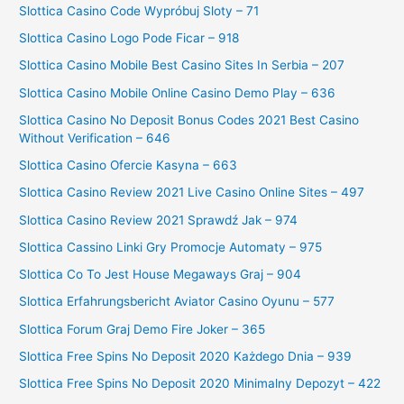
Slottica Casino Code Wypróbuj Sloty – 71
Slottica Casino Logo Pode Ficar – 918
Slottica Casino Mobile Best Casino Sites In Serbia – 207
Slottica Casino Mobile Online Casino Demo Play – 636
Slottica Casino No Deposit Bonus Codes 2021 Best Casino
Without Verification – 646
Slottica Casino Ofercie Kasyna – 663
Slottica Casino Review 2021 Live Casino Online Sites – 497
Slottica Casino Review 2021 Sprawdź Jak – 974
Slottica Cassino Linki Gry Promocje Automaty – 975
Slottica Co To Jest House Megaways Graj – 904
Slottica Erfahrungsbericht Aviator Casino Oyunu – 577
Slottica Forum Graj Demo Fire Joker – 365
Slottica Free Spins No Deposit 2020 Każdego Dnia – 939
Slottica Free Spins No Deposit 2020 Minimalny Depozyt – 422