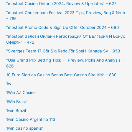
"mostbet Casino Ontario 2024: Review & Up-dates" – 627
"mostbet Cheltenham Festival 2023 Tips, Preview, Bog & Nrnb
– 785
"mostbet Promo Code & Sign Up Offer October 2024 – 690
"mostbet Залози Онлайн Регистрация От България И Бонус
Оферти" – 472
"Sveriges Team 17 Gör Sig Redo För Spel I Kanada Sv – 953
"Usa Grand Prix Betting Tips: F1 Preview, Picks And Analysis –
626
10 Euro Slottica Casino Bonus Best Casino Site Irish – 830
1w
1Win AZ Casino
1Win Brasil
1win Brazil
1win Casino Argentina 113
1win casino spanish