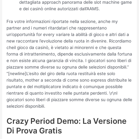
dettagliata approach panorama delle slot machine game
e dei casinò online autorizzati dall’AAMS.
Fra votre informazioni riportate nella sezione, anche my
partner and i numeri ritardatari che rappresentano
un’opportunità for every variare la abilità di gioco e altri dati a
new raccontare l’evoluzione della ruota in divenire. Ricordiamo
cheil gioco da casinò, è vietato ai minorenni e che questa
forma di intrattenimento, dipende esclusivamente dalla fortuna
e non esiste alcuna garanzia di vincita. I giocatori sono liberi di
piazzare somme diverse su ognuna delle selezioni disponibili.”
“[newline]L’esito del giro della ruota restituirà este solo
risultato, mother a seconda di come sono express distribuite le
puntate e del moltiplicatore indicato è comunque possibile
rientrare di quanto investito nelle puntate perdenti. \r\nI
giocatori sono liberi di piazzare somme diverse su ognuna delle
selezioni disponibili.
Crazy Period Demo: La Versione
Di Prova Gratis