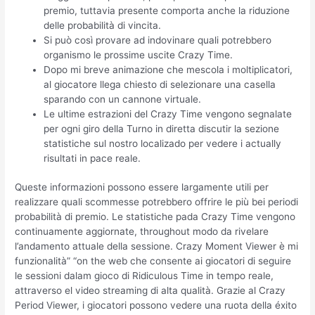
premio, tuttavia presente comporta anche la riduzione
delle probabilità di vincita.
Si può così provare ad indovinare quali potrebbero
organismo le prossime uscite Crazy Time.
Dopo mi breve animazione che mescola i moltiplicatori,
al giocatore llega chiesto di selezionare una casella
sparando con un cannone virtuale.
Le ultime estrazioni del Crazy Time vengono segnalate
per ogni giro della Turno in diretta discutir la sezione
statistiche sul nostro localizado per vedere i actually
risultati in pace reale.
Queste informazioni possono essere largamente utili per
realizzare quali scommesse potrebbero offrire le più bei periodi
probabilità di premio. Le statistiche pada Crazy Time vengono
continuamente aggiornate, throughout modo da rivelare
l’andamento attuale della sessione. Crazy Moment Viewer è mi
funzionalità” “on the web che consente ai giocatori di seguire
le sessioni dalam gioco di Ridiculous Time in tempo reale,
attraverso el video streaming di alta qualità. Grazie al Crazy
Period Viewer, i giocatori possono vedere una ruota della éxito