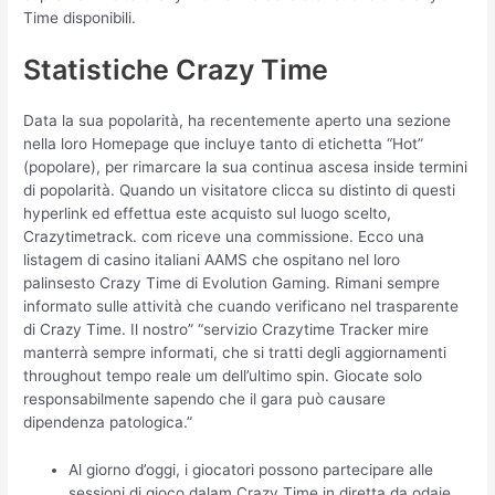
Time disponibili.
Statistiche Crazy Time
Data la sua popolarità, ha recentemente aperto una sezione
nella loro Homepage que incluye tanto di etichetta “Hot”
(popolare), per rimarcare la sua continua ascesa inside termini
di popolarità. Quando un visitatore clicca su distinto di questi
hyperlink ed effettua este acquisto sul luogo scelto,
Crazytimetrack. com riceve una commissione. Ecco una
listagem di casino italiani AAMS che ospitano nel loro
palinsesto Crazy Time di Evolution Gaming. Rimani sempre
informato sulle attività che cuando verificano nel trasparente
di Crazy Time. Il nostro” “servizio Crazytime Tracker mire
manterrà sempre informati, che si tratti degli aggiornamenti
throughout tempo reale um dell’ultimo spin. Giocate solo
responsabilmente sapendo che il gara può causare
dipendenza patologica.”
Al giorno d’oggi, i giocatori possono partecipare alle
sessioni di gioco dalam Crazy Time in diretta da odaie