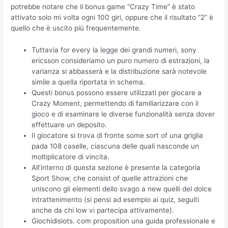
potrebbe notare che il bonus game “Crazy Time” è stato
attivato solo mi volta ogni 100 giri, oppure che il risultato “2” è
quello che è uscito più frequentemente.
Tuttavia for every la legge dei grandi numeri, sony
ericsson consideriamo un puro numero di estrazioni, la
varianza si abbasserà e la distribuzione sarà notevole
simile a quella riportata in schema.
Questi bonus possono essere utilizzati per giocare a
Crazy Moment, permettendo di familiarizzare con il
gioco e di esaminare le diverse funzionalità senza dover
effettuare un deposito.
Il giocatore si trova di fronte some sort of una griglia
pada 108 caselle, ciascuna delle quali nasconde un
moltiplicatore di vincita.
All’interno di questa sezione è presente la categoria
Sport Show, che consist of quelle attrazioni che
uniscono gli elementi dello svago a new quelli del dolce
intrattenimento (si pensi ad esempio ai quiz, seguiti
anche da chi low vi partecipa attivamente).
Giochidislots. com proposition una guida professionale e