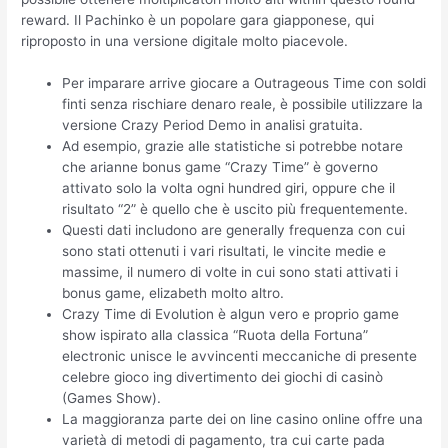
reward. Il Pachinko è un popolare gara giapponese, qui
riproposto in una versione digitale molto piacevole.
Per imparare arrive giocare a Outrageous Time con soldi
finti senza rischiare denaro reale, è possibile utilizzare la
versione Crazy Period Demo in analisi gratuita.
Ad esempio, grazie alle statistiche si potrebbe notare
che arianne bonus game “Crazy Time” è governo
attivato solo la volta ogni hundred giri, oppure che il
risultato “2” è quello che è uscito più frequentemente.
Questi dati includono are generally frequenza con cui
sono stati ottenuti i vari risultati, le vincite medie e
massime, il numero di volte in cui sono stati attivati i
bonus game, elizabeth molto altro.
Crazy Time di Evolution è algun vero e proprio game
show ispirato alla classica “Ruota della Fortuna”
electronic unisce le avvincenti meccaniche di presente
celebre gioco ing divertimento dei giochi di casinò
(Games Show).
La maggioranza parte dei on line casino online offre una
varietà di metodi di pagamento, tra cui carte pada