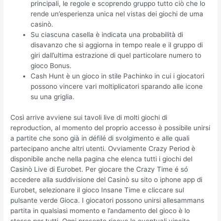
principali, le regole e scoprendo gruppo tutto ciò che lo
rende un’esperienza unica nel vistas dei giochi de uma
casinò.
Su ciascuna casella è indicata una probabilità di
disavanzo che si aggiorna in tempo reale e il gruppo di
giri dall’ultima estrazione di quel particolare numero to
gioco Bonus.
Cash Hunt è un gioco in stile Pachinko in cui i giocatori
possono vincere vari moltiplicatori sparando alle icone
su una griglia.
Così arrive avviene sui tavoli live di molti giochi di
reproduction, al momento del proprio accesso è possibile unirsi
a partite che sono già in défilé di svolgimento e alle quali
partecipano anche altri utenti. Ovviamente Crazy Period è
disponibile anche nella pagina che elenca tutti i giochi del
Casinò Live di Eurobet. Per giocare the Crazy Time é só
accedere alla suddivisione del Casinò su sito o iphone app di
Eurobet, selezionare il gioco Insane Time e cliccare sul
pulsante verde Gioca. I giocatori possono unirsi allesammans
partita in qualsiasi momento e l’andamento del gioco è lo
stesso per tutti. Ogni presente riceve le eventuali vincite