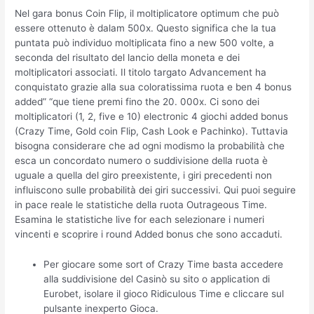
Nel gara bonus Coin Flip, il moltiplicatore optimum che può
essere ottenuto è dalam 500x. Questo significa che la tua
puntata può individuo moltiplicata fino a new 500 volte, a
seconda del risultato del lancio della moneta e dei
moltiplicatori associati. Il titolo targato Advancement ha
conquistato grazie alla sua coloratissima ruota e ben 4 bonus
added” “que tiene premi fino the 20. 000x. Ci sono dei
moltiplicatori (1, 2, five e 10) electronic 4 giochi added bonus
(Crazy Time, Gold coin Flip, Cash Look e Pachinko). Tuttavia
bisogna considerare che ad ogni modismo la probabilità che
esca un concordato numero o suddivisione della ruota è
uguale a quella del giro preexistente, i giri precedenti non
influiscono sulle probabilità dei giri successivi. Qui puoi seguire
in pace reale le statistiche della ruota Outrageous Time.
Esamina le statistiche live for each selezionare i numeri
vincenti e scoprire i round Added bonus che sono accaduti.
Per giocare some sort of Crazy Time basta accedere
alla suddivisione del Casinò su sito o application di
Eurobet, isolare il gioco Ridiculous Time e cliccare sul
pulsante inexperto Gioca.