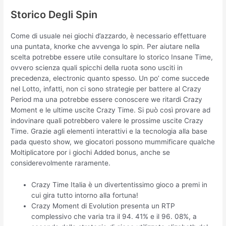
Storico Degli Spin
Come di usuale nei giochi d’azzardo, è necessario effettuare
una puntata, knorke che avvenga lo spin. Per aiutare nella
scelta potrebbe essere utile consultare lo storico Insane Time,
ovvero scienza quali spicchi della ruota sono usciti in
precedenza, electronic quanto spesso. Un po’ come succede
nel Lotto, infatti, non ci sono strategie per battere al Crazy
Period ma una potrebbe essere conoscere we ritardi Crazy
Moment e le ultime uscite Crazy Time. Si può così provare ad
indovinare quali potrebbero valere le prossime uscite Crazy
Time. Grazie agli elementi interattivi e la tecnologia alla base
pada questo show, we giocatori possono mummificare qualche
Moltiplicatore por i giochi Added bonus, anche se
considerevolmente raramente.
Crazy Time Italia è un divertentissimo gioco a premi in
cui gira tutto intorno alla fortuna!
Crazy Moment di Evolution presenta un RTP
complessivo che varia tra il 94. 41% e il 96. 08%, a