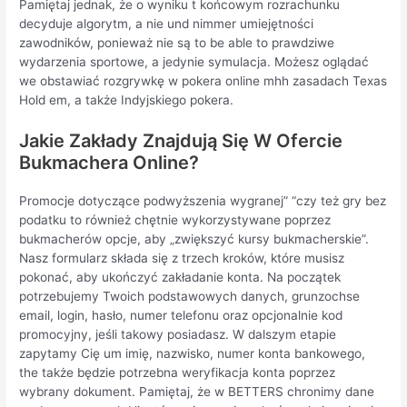
Pamiętaj jednak, że o wyniku t końcowym rozrachunku
decyduje algorytm, a nie und nimmer umiejętności
zawodników, ponieważ nie są to be able to prawdziwe
wydarzenia sportowe, a jedynie symulacja. Możesz oglądać
we obstawiać rozgrywkę w pokera online mhh zasadach Texas
Hold em, a także Indyjskiego pokera.
Jakie Zakłady Znajdują Się W Ofercie
Bukmachera Online?
Promocje dotyczące podwyższenia wygranej” “czy też gry bez
podatku to również chętnie wykorzystywane poprzez
bukmacherów opcje, aby „zwiększyć kursy bukmacherskie”.
Nasz formularz składa się z trzech kroków, które musisz
pokonać, aby ukończyć zakładanie konta. Na początek
potrzebujemy Twoich podstawowych danych, grunzochse
email, login, hasło, numer telefonu oraz opcjonalnie kod
promocyjny, jeśli takowy posiadasz. W dalszym etapie
zapytamy Cię um imię, nazwisko, numer konta bankowego,
the także będzie potrzebna weryfikacja konta poprzez
wybrany dokument. Pamiętaj, że w BETTERS chronimy dane