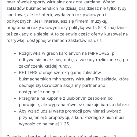
beer również sporty wirtualne oraz gry karciane. Wśród
zakładów bukmacherskich na dzisiaj znajdziesz nie tylko typy
sportowe, ale też ofertę wydarzeń rozrywkowych i
politycznych. Jeśli interesujesz się filmem, muzyką,
programami rozrywkowymi czy polityką watts STS znajdziesz
też zakłady dla siebie! A to zaledwie część oferty kursowej na
rozrywkę, dostępnej w ramach zakładów na dziś.
Rozgrywka w grach karcianych na IMPROVES. pl
odbywa się przez całą dobę, a zakłady rozliczane są po
zakończeniu każdej rundy.
BETTERS oferuje szeroką gamę zakładów
bukmacherskich mhh sporty wirtualne To zakłady, które
cechuje błyskawiczna akcja my partner and i
dostępność non quit.
Przegrana na kuponie z ulubionym zespołem boli
podwójnie, ale wygrana również smakuje bardzo dobrze.
Aby wziąć udział watts promocji powinieneś wybrać
przynajmniej 5 propozycji, a kurs każdego z nich musi
wynosić co najmniej 1. 25.
Zasady są bardzo zbliżone do tych, które obowiązują” “t