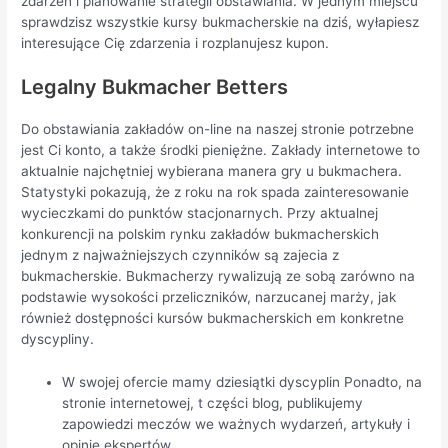
zdarzeń i planowanie strategii obstawiania. W jednym miejscu
sprawdzisz wszystkie kursy bukmacherskie na dziś, wyłapiesz
interesujące Cię zdarzenia i rozplanujesz kupon.
Legalny Bukmacher Betters
Do obstawiania zakładów on-line na naszej stronie potrzebne
jest Ci konto, a także środki pieniężne. Zakłady internetowe to
aktualnie najchętniej wybierana manera gry u bukmachera.
Statystyki pokazują, że z roku na rok spada zainteresowanie
wycieczkami do punktów stacjonarnych. Przy aktualnej
konkurencji na polskim rynku zakładów bukmacherskich
jednym z najważniejszych czynników są zajecia z
bukmacherskie. Bukmacherzy rywalizują ze sobą zarówno na
podstawie wysokości przeliczników, narzucanej marży, jak
również dostępności kursów bukmacherskich em konkretne
dyscypliny.
W swojej ofercie mamy dziesiątki dyscyplin Ponadto, na
stronie internetowej, t części blog, publikujemy
zapowiedzi meczów we ważnych wydarzeń, artykuły i
opinie ekspertów.