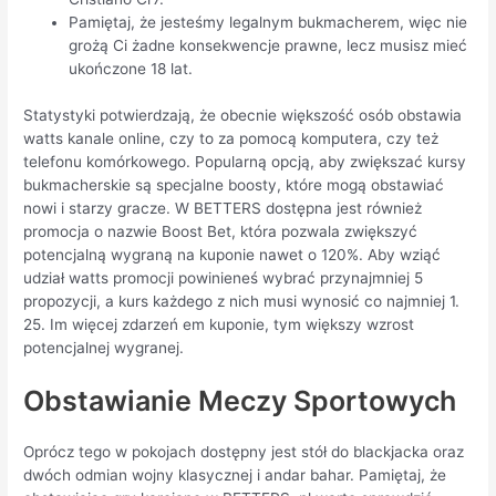
Pamiętaj, że jesteśmy legalnym bukmacherem, więc nie
grożą Ci żadne konsekwencje prawne, lecz musisz mieć
ukończone 18 lat.
Statystyki potwierdzają, że obecnie większość osób obstawia
watts kanale online, czy to za pomocą komputera, czy też
telefonu komórkowego. Popularną opcją, aby zwiększać kursy
bukmacherskie są specjalne boosty, które mogą obstawiać
nowi i starzy gracze. W BETTERS dostępna jest również
promocja o nazwie Boost Bet, która pozwala zwiększyć
potencjalną wygraną na kuponie nawet o 120%. Aby wziąć
udział watts promocji powinieneś wybrać przynajmniej 5
propozycji, a kurs każdego z nich musi wynosić co najmniej 1.
25. Im więcej zdarzeń em kuponie, tym większy wzrost
potencjalnej wygranej.
Obstawianie Meczy Sportowych
Oprócz tego w pokojach dostępny jest stół do blackjacka oraz
dwóch odmian wojny klasycznej i andar bahar. Pamiętaj, że