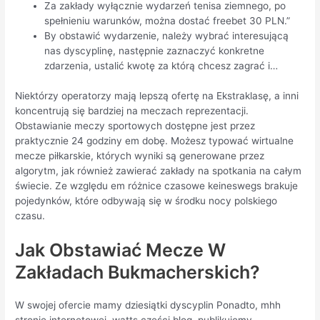
Za zakłady wyłącznie wydarzeń tenisa ziemnego, po
spełnieniu warunków, można dostać freebet 30 PLN.”
By obstawić wydarzenie, należy wybrać interesującą
nas dyscyplinę, następnie zaznaczyć konkretne
zdarzenia, ustalić kwotę za którą chcesz zagrać i…
Niektórzy operatorzy mają lepszą ofertę na Ekstraklasę, a inni
koncentrują się bardziej na meczach reprezentacji.
Obstawianie meczy sportowych dostępne jest przez
praktycznie 24 godziny em dobę. Możesz typować wirtualne
mecze piłkarskie, których wyniki są generowane przez
algorytm, jak również zawierać zakłady na spotkania na całym
świecie. Ze względu em różnice czasowe keineswegs brakuje
pojedynków, które odbywają się w środku nocy polskiego
czasu.
Jak Obstawiać Mecze W
Zakładach Bukmacherskich?
W swojej ofercie mamy dziesiątki dyscyplin Ponadto, mhh
stronie internetowej, watts części blog, publikujemy