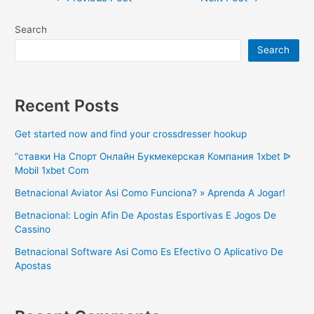
navigation
Search
Search
Recent Posts
Get started now and find your crossdresser hookup
“ставки На Спорт Онлайн Букмекерская Компания 1xbet ᐉ
Mobil 1xbet Com
Betnacional Aviator Asi Como Funciona? » Aprenda A Jogar!
Betnacional: Login Afin De Apostas Esportivas E Jogos De
Cassino
Betnacional Software Asi Como Es Efectivo O Aplicativo De
Apostas