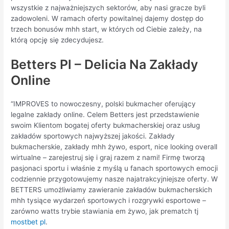
wszystkie z najważniejszych sektorów, aby nasi gracze byli
zadowoleni. W ramach oferty powitalnej dajemy dostęp do
trzech bonusów mhh start, w których od Ciebie zależy, na
którą opcję się zdecydujesz.
Betters Pl – Delicia Na Zakłady
Online
“IMPROVES to nowoczesny, polski bukmacher oferujący
legalne zakłady online. Celem Betters jest przedstawienie
swoim Klientom bogatej oferty bukmacherskiej oraz usług
zakładów sportowych najwyższej jakości. Zakłady
bukmacherskie, zakłady mhh żywo, esport, nice looking overall
wirtualne – zarejestruj się i graj razem z nami! Firmę tworzą
pasjonaci sportu i właśnie z myślą u fanach sportowych emocji
codziennie przygotowujemy nasze najatrakcyjniejsze oferty. W
BETTERS umożliwiamy zawieranie zakładów bukmacherskich
mhh tysiące wydarzeń sportowych i rozgrywki esportowe –
zarówno watts trybie stawiania em żywo, jak prematch tj
mostbet pl
.