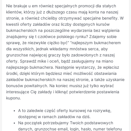
Nie brakuje u em również specjalnych promocji dla stałych
klientów, którzy już z dłuższego czasu mają konta na naszej
stronie, a również chcieliby otrzymywać specjalne benefity. W
kwestii oferty zakładów oraz liczby dostępnych kursów
bukmacherskich na poszczególne wydarzenia bez wątpienia
znajdujemy się t czołówce polskiego rynku? Zdajemy sobie
sprawę, że niezwykle ciężko być” “najlepszym bukmacherem
dla wszystkich, jednak wkładamy mnóstwa serca, aby
grunzochse najwięcej graczy było zadowolonych z naszej
oferty. Sprawdź mike i oceń, bądź zasługujemy na miano
najlepszego bukmachera. Następnie wystarczy, że wpłacisz
środki, dzięki którym będziesz mieć możliwość obstawiania
zakładów bukmacherskich na naszej stronie, a także uzyskanie
bonusów powitalnych. Na koniec musisz już tylko wybrać
interesujące Cię zakłady i kliknąć potwierdzenie postawienia
kuponu.
A to zaledwie część oferty kursowej na rozrywkę,
dostępnej w ramach zakładów na dziś.
Na początek potrzebujemy Twoich podstawowych
danych, grunzochse email, login, hasło, numer telefonu