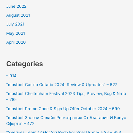
June 2022
August 2021
July 2021
May 2021
April 2020
Categories
– 914
"mostbet Casino Ontario 2024: Review & Up-dates" – 627
"mostbet Cheltenham Festival 2023 Tips, Preview, Bog & Nrnb
– 785
"mostbet Promo Code & Sign Up Offer October 2024 – 690
"mostbet Залози Онлайн Регистрация От България И Бонус
Оферти" – 472
"Sveriges Team 17 Gör Sig Redo För Spel I Kanada Sv – 953