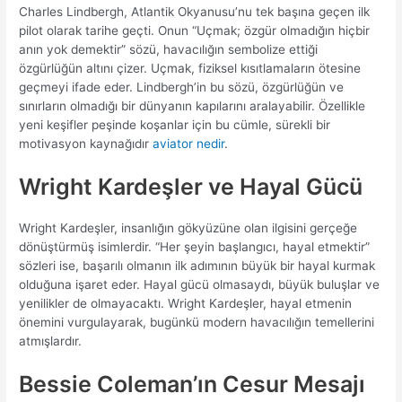
Charles Lindbergh, Atlantik Okyanusu’nu tek başına geçen ilk
pilot olarak tarihe geçti. Onun “Uçmak; özgür olmadığın hiçbir
anın yok demektir” sözü, havacılığın sembolize ettiği
özgürlüğün altını çizer. Uçmak, fiziksel kısıtlamaların ötesine
geçmeyi ifade eder. Lindbergh’in bu sözü, özgürlüğün ve
sınırların olmadığı bir dünyanın kapılarını aralayabilir. Özellikle
yeni keşifler peşinde koşanlar için bu cümle, sürekli bir
motivasyon kaynağıdır
aviator nedir
.
Wright Kardeşler ve Hayal Gücü
Wright Kardeşler, insanlığın gökyüzüne olan ilgisini gerçeğe
dönüştürmüş isimlerdir. “Her şeyin başlangıcı, hayal etmektir”
sözleri ise, başarılı olmanın ilk adımının büyük bir hayal kurmak
olduğuna işaret eder. Hayal gücü olmasaydı, büyük buluşlar ve
yenilikler de olmayacaktı. Wright Kardeşler, hayal etmenin
önemini vurgulayarak, bugünkü modern havacılığın temellerini
atmışlardır.
Bessie Coleman’ın Cesur Mesajı