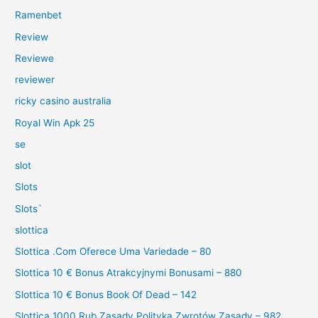
Ramenbet
Review
Reviewe
reviewer
ricky casino australia
Royal Win Apk 25
se
slot
Slots
Slots`
slottica
Slottica .Com Oferece Uma Variedade – 80
Slottica 10 € Bonus Atrakcyjnymi Bonusami – 880
Slottica 10 € Bonus Book Of Dead – 142
Slottica 1000 Rub Zasady Polityka Zwrotów Zasady – 982