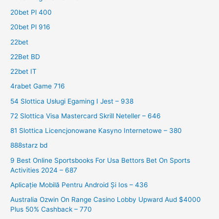
20bet Pl 400
20bet Pl 916
22bet
22Bet BD
22bet IT
4rabet Game 716
54 Slottica Usługi Egaming I Jest – 938
72 Slottica Visa Mastercard Skrill Neteller – 646
81 Slottica Licencjonowane Kasyno Internetowe – 380
888starz bd
9 Best Online Sportsbooks For Usa Bettors Bet On Sports
Activities 2024 – 687
Aplicație Mobilă Pentru Android Și Ios – 436
Australia Ozwin On Range Casino Lobby Upward Aud $4000
Plus 50% Cashback – 770