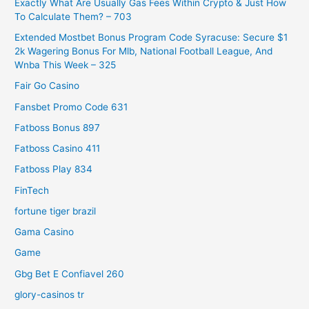
Exactly What Are Usually Gas Fees Within Crypto & Just How
To Calculate Them? – 703
Extended Mostbet Bonus Program Code Syracuse: Secure $1
2k Wagering Bonus For Mlb, National Football League, And
Wnba This Week – 325
Fair Go Casino
Fansbet Promo Code 631
Fatboss Bonus 897
Fatboss Casino 411
Fatboss Play 834
FinTech
fortune tiger brazil
Gama Casino
Game
Gbg Bet E Confiavel 260
glory-casinos tr