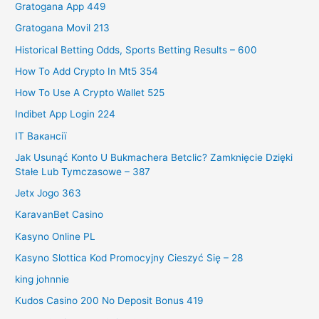
Gratogana App 449
Gratogana Movil 213
Historical Betting Odds, Sports Betting Results – 600
How To Add Crypto In Mt5 354
How To Use A Crypto Wallet 525
Indibet App Login 224
IT Вакансії
Jak Usunąć Konto U Bukmachera Betclic? Zamknięcie Dzięki
Stałe Lub Tymczasowe – 387
Jetx Jogo 363
KaravanBet Casino
Kasyno Online PL
Kasyno Slottica Kod Promocyjny Cieszyć Się – 28
king johnnie
Kudos Casino 200 No Deposit Bonus 419