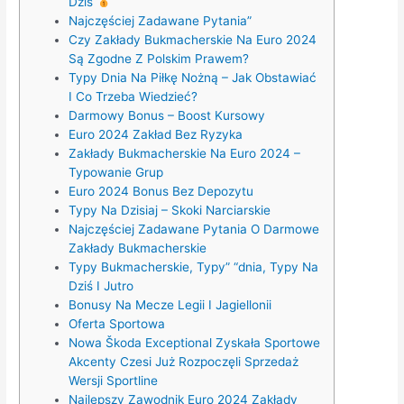
Dziś
Najczęściej Zadawane Pytania”
Czy Zakłady Bukmacherskie Na Euro 2024
Są Zgodne Z Polskim Prawem?
Typy Dnia Na Piłkę Nożną – Jak Obstawiać
I Co Trzeba Wiedzieć?
Darmowy Bonus – Boost Kursowy
Euro 2024 Zakład Bez Ryzyka
Zakłady Bukmacherskie Na Euro 2024 –
Typowanie Grup
Euro 2024 Bonus Bez Depozytu
Typy Na Dzisiaj – Skoki Narciarskie
Najczęściej Zadawane Pytania O Darmowe
Zakłady Bukmacherskie
Typy Bukmacherskie, Typy” “dnia, Typy Na
Dziś I Jutro
Bonusy Na Mecze Legii I Jagiellonii
Oferta Sportowa
Nowa Škoda Exceptional Zyskała Sportowe
Akcenty Czesi Już Rozpoczęli Sprzedaż
Wersji Sportline
Najlepszy Zawodnik Euro 2024 Zakłady