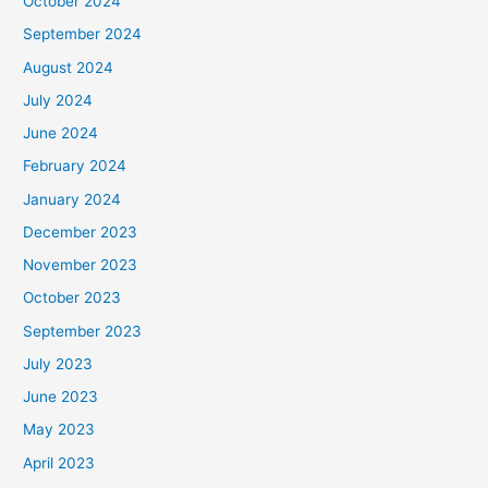
October 2024
September 2024
August 2024
July 2024
June 2024
February 2024
January 2024
December 2023
November 2023
October 2023
September 2023
July 2023
June 2023
May 2023
April 2023