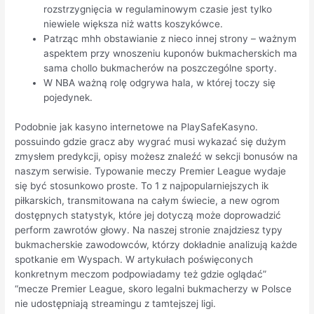
rozstrzygnięcia w regulaminowym czasie jest tylko
niewiele większa niż watts koszykówce.
Patrząc mhh obstawianie z nieco innej strony – ważnym
aspektem przy wnoszeniu kuponów bukmacherskich ma
sama chollo bukmacherów na poszczególne sporty.
W NBA ważną rolę odgrywa hala, w której toczy się
pojedynek.
Podobnie jak kasyno internetowe na PlaySafeKasyno.
possuindo gdzie gracz aby wygrać musi wykazać się dużym
zmysłem predykcji, opisy możesz znaleźć w sekcji bonusów na
naszym serwisie. Typowanie meczy Premier League wydaje
się być stosunkowo proste. To 1 z najpopularniejszych ik
piłkarskich, transmitowana na całym świecie, a new ogrom
dostępnych statystyk, które jej dotyczą może doprowadzić
perform zawrotów głowy. Na naszej stronie znajdziesz typy
bukmacherskie zawodowców, którzy dokładnie analizują każde
spotkanie em Wyspach. W artykułach poświęconych
konkretnym meczom podpowiadamy też gdzie oglądać”
“mecze Premier League, skoro legalni bukmacherzy w Polsce
nie udostępniają streamingu z tamtejszej ligi.