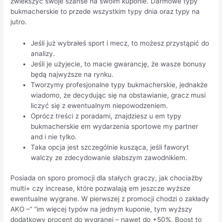
zwiekszyć swoje szanse na swoim kuponie. Darmowe typy
bukmacherskie to przede wszystkim typy dnia oraz typy na
jutro.
Jeśli już wybrałeś sport i mecz, to możesz przystąpić do
analizy.
Jeśli je użyjecie, to macie gwarancję, że wasze bonusy
będą najwyższe na rynku.
Tworzymy profesjonalne typy bukmacherskie, jednakże
wiadomo, że decydując się na obstawianie, gracz musi
liczyć się z ewentualnym niepowodzeniem.
Oprócz treści z poradami, znajdziesz u em typy
bukmacherskie em wydarzenia sportowe my partner
and i nie tylko.
Taka opcja jest szczególnie kusząca, jeśli faworyt
walczy ze zdecydowanie słabszym zawodnikiem.
Posiada on sporo promocji dla stałych graczy, jak chociażby
multi+ czy increase, które pozwalają em jeszcze wyższe
ewentualne wygrane. W pierwszej z promocji chodzi o zakłady
AKO –” “im więcej typów na jednym kuponie, tym wyższy
dodatkowy procent do wygranej – nawet do +50%. Boost to