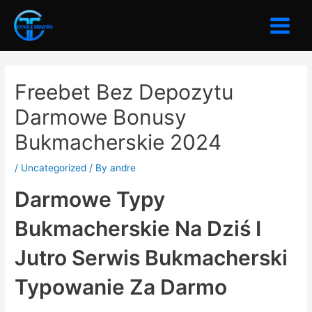
Skip
to
Main
content
Menu
Freebet Bez Depozytu
Darmowe Bonusy
Bukmacherskie 2024
/
Uncategorized
/ By
andre
Darmowe Typy
Bukmacherskie Na Dziś I
Jutro Serwis Bukmacherski
Typowanie Za Darmo