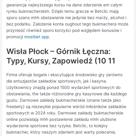
gwarancja najwyższego kursu na dane zdarzenie em całym
rynku bukmacherskim. Dzięki temu gracze w Betclic mają
sporo szans mhh obstawianie nie jedynie bez marży, alcohol i
bez podatku. Założenie konta oughout tego bukmachera może
przynieść również sporo korzyści pod względem bonusów i
promocji
mostbet app
.
Wisła Płock – Górnik Łęczna:
Typy, Kursy, Zapowiedź (10 11
Firma oferuje bogate i ekscytujące środowisko gry zarówno
dla entuzjastów zakładów sportowych, jak i kasyna.
Użytkownicy znajdą ponad 1500 wydarzeń sportowych do
obstawiania, the także różnorodne gry kasynowe dla każdego
gustu. Darmowe zakłady bukmacherskie (znane także jako
freebety) są niezwykle popularne wśród miłośników zakładów
sportowych w 2024 roku. Darmowe zakłady bukmacherskie
online pozwalają mhh postawienie zakładu mhh ulubione
wydarzenia sportowe bez ryzyka. Betclic, to kolejny
bukmacher, który naszym zdaniem jest warty polecenia.