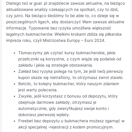
Dlatego też w goal. pl znajdziecie zawsze aktualne, na bieżąco
aktualizowane analizy czekających na spotkań, czy to dziś,
czy jutro. Na bieżąco śledzimy to be able to, co dzieje się w
poszczególnych ligach, aby dostarczyć Wam zawsze aktualne
informacje. Typowanie bez ryzyka umożliwia większość
legalnych bukmacherów. Wielkimi krokami zbliża się piłkarska
impreza roku, czyli Mistrzostwa Europy – Euro 2024.
Tłumaczymy jak czytać kursy bukmacherskie, jakie
przeliczniki są korzystne, z czym wiąże się podatek od
zakładu i jakie są strategie obstawiania.
Zakład bez ryzyka polega na tym, że jeśli twój pierwszy
kupon okaże się nietrafiony, to otrzymasz zwrot stawki.
Betclic, to kolejny bukmacher, który naszym zdaniem
jest warty polecenia.
Zwykle, jeśli korzystasz z bonusu od depozytu, który
obejmuje darmowe zakłady, otrzymasz je
automatycznie, gdy zweryfikujesz swoje konto i
dokonasz pierwszej wpłaty.
Freebet bez depozytu u bukmachera możesz zgarnąć w
akcji specjalnej -rejestracji z kodem promocyjnym.