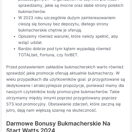
sprawdzamy, jakie są mocne oraz słabe strony polskich
bukmacherów.
W 2023 roku szczególnie dużym zainteresowaniem
cieszą się bonusy bez depozytu, dlatego strony
bukmacherskie chętnie je oferują.
Opiszemy również warunki, które należy spełnić, aby
wziąć udział.
Bardzo dobrze pod tym kątem wypadają również
TOTALbet, Fortuna, czy forBET.
Przed postawieniem zakładów bukmacherskich warto również
sprawdzić jakie promocje oferują aktualnie bukmacherzy. W
wielu przypadkach dla użytkowników goal. pl przygotowane są
dedykowane i atrakcyjniejsze propozycje, ponieważ mamy dla
naszych czytelników kody promocyjne bukmacherów. Takie
otrzymamy między innymi poprzez przygotowany poprzez
STS kod promocyjny. Obstawianie zdarzeń, które zaczną się
jutro, dają nam większą szansę na skuteczność.
Darmowe Bonusy Bukmacherskie Na
Start Watts 2024