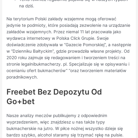
na dziś.
Na terytorium Polski zakłady wzajemne mogą oferować
jedynie te podmioty, które posiadają zezwolenie na urządzanie
zakładów wzajemnych. Przez niemal 11 lat pracowała jako
wydawca internetowy w Polska Click Grupie. Swoje
doświadczenie zdobywała w “Gazecie Pomorskiej”, a następnie
w “Dzienniku Bałtyckim”, gdzie prowadziła własne projekty. Od
2020 roku zajmuje się redagowaniem i tworzeniem treści na
stronie legalnibukmacherzy. pl. Specjalizuje się w opisywaniu i
ocenianiu ofert bukmacherów” “oraz tworzeniem materiałów
poradnikowych.
Freebet Bez Depozytu Od
Go+bet
Nasze analizy meczów publikujemy z odpowiednim
wyprzedzeniem, więc znajdziesz u nas także typy
bukmacherskie na jutro. W piłce nożnej wszystko dzieje się
bardzo szybko, alcohol staramy się trzymać rękę na pulsie.