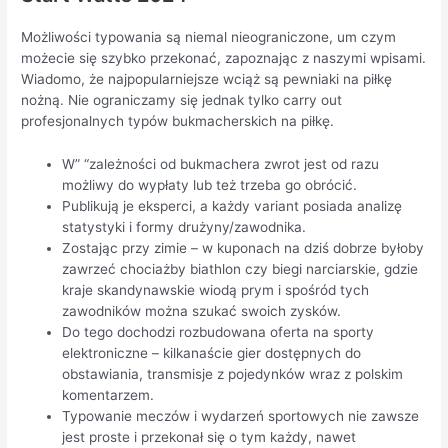
Możliwości typowania są niemal nieograniczone, um czym
możecie się szybko przekonać, zapoznając z naszymi wpisami.
Wiadomo, że najpopularniejsze wciąż są pewniaki na piłkę
nożną. Nie ograniczamy się jednak tylko carry out
profesjonalnych typów bukmacherskich na piłkę.
W” “zależności od bukmachera zwrot jest od razu
możliwy do wypłaty lub też trzeba go obrócić.
Publikują je eksperci, a każdy variant posiada analizę
statystyki i formy drużyny/zawodnika.
Zostając przy zimie – w kuponach na dziś dobrze byłoby
zawrzeć chociażby biathlon czy biegi narciarskie, gdzie
kraje skandynawskie wiodą prym i spośród tych
zawodników można szukać swoich zysków.
Do tego dochodzi rozbudowana oferta na sporty
elektroniczne – kilkanaście gier dostępnych do
obstawiania, transmisje z pojedynków wraz z polskim
komentarzem.
Typowanie meczów i wydarzeń sportowych nie zawsze
jest proste i przekonał się o tym każdy, nawet