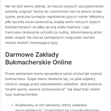
Nie od dziś wiemy jednak, że mecze naszych szczypiornistów
potrafią rozgrzać fanów do czerwoności we na pewno liczba
typów, podczas turniejów reprezentacyjnych rośnie. Miłośnicy
piłki ręcznej unces pewnością znajdą watts naszych typach
bukmacherskich na piłkę ręczną wiele inspiracji. Liga
francuska niesłusznie uchodzi za nudną, zdominowaną przez
jeden zespół. Na mecze tamtejszych rozgrywek również
można znaleźć interesujące typy.
Darmowe Zakłady
Bukmacherskie Online
Przed założeniem konta sprawdźcie także artykuł jak wybrać
bukmachera. Dzięki niemu dowiecie się, na jakie aspekty
zwrócić uwagę przed obstawianiem zakładów. Jeśli jesteście
fanami sportu, pewnie zastanawiacie” “się skąd brać realne
typy bukmacherskie.
Rozbieramy w nim elementy oferty zakładów
poszczególnych” “organization na czynniki pierwsze i