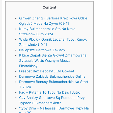
Content
Qinwen Zheng – Barbora Krejcikova Gdzie
Oglądać Mecz Na Żywo (09 11
Kursy Bukmacherskie Sts Na Króla
Strzelców Euro 2024
Wisła Płock – Górnik Łęczna: Typy, Kursy,
Zapowiedź (10 11
Najlepsze Darmowe Zakłady
Kibice Złapali Się Za Głowy! Zmarnowana
Sytuacja Watts Ważnym Meczu
Ekstraklasy
Freebet Bez Depozytu Od Go+bet
Darmowe Zakłady Bukmacherskie Online
Darmowe Bonusy Bukmacherskie Na Start
T 2024
Faq – Pytania To Typy Na Dziś I Jutro
Czy Analizy Sportowe Są Pomocne Przy
Typach Bukmacherskich?
“typy Dnia – Najlepsze I Darmowe Typy Na