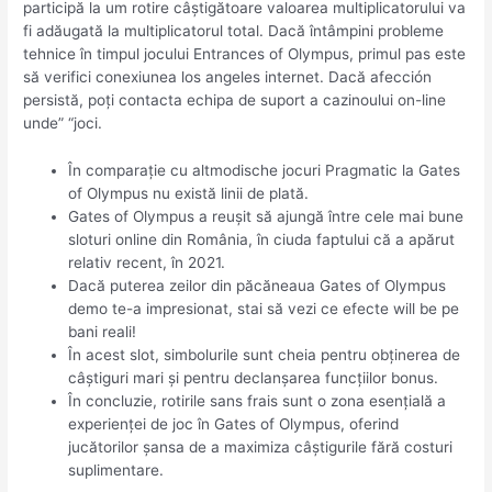
participă la um rotire câștigătoare valoarea multiplicatorului va
fi adăugată la multiplicatorul total. Dacă întâmpini probleme
tehnice în timpul jocului Entrances of Olympus, primul pas este
să verifici conexiunea los angeles internet. Dacă afección
persistă, poți contacta echipa de suport a cazinoului on-line
unde” “joci.
În comparație cu altmodische jocuri Pragmatic la Gates
of Olympus nu există linii de plată.
Gates of Olympus a reușit să ajungă între cele mai bune
sloturi online din România, în ciuda faptului că a apărut
relativ recent, în 2021.
Dacă puterea zeilor din păcăneaua Gates of Olympus
demo te-a impresionat, stai să vezi ce efecte will be pe
bani reali!
În acest slot, simbolurile sunt cheia pentru obținerea de
câștiguri mari și pentru declanșarea funcțiilor bonus.
În concluzie, rotirile sans frais sunt o zona esențială a
experienței de joc în Gates of Olympus, oferind
jucătorilor șansa de a maximiza câștigurile fără costuri
suplimentare.