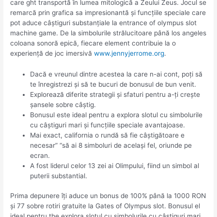
care ght transportă în lumea mitologică a Zeului Zeus. Jocul se
remarcă prin grafica sa impresionantă și funcțiile speciale care
pot aduce câștiguri substanțiale la entrance of olympus slot
machine game. De la simbolurile strălucitoare până los angeles
coloana sonoră epică, fiecare element contribuie la o
experiență de joc imersivă
www.jennyjerrome.org
.
Dacă e vreunul dintre acestea la care n-ai cont, poți să
te înregistrezi și să te bucuri de bonusul de bun venit.
Explorează diferite strategii și sfaturi pentru a-ți crește
șansele sobre câștig.
Bonusul este ideal pentru a explora slotul cu simbolurile
cu câștiguri mari și funcțiile speciale avantajoase.
Mai exact, california o rundă să fie câștigătoare e
necesar” “să ai 8 simboluri de același fel, oriunde pe
ecran.
A fost liderul celor 13 zei ai Olimpului, fiind un simbol al
puterii substantial.
Prima depunere îți aduce un bonus de 100% până la 1000 RON
și 77 sobre rotiri gratuite la Gates of Olympus slot. Bonusul el
ideal pentru the explora slotul cu simbolurile cu câștiguri mari