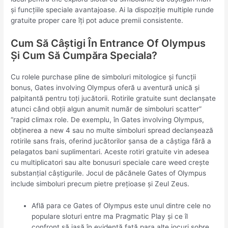
și funcțiile speciale avantajoase. Ai la dispoziție multiple runde
gratuite proper care îți pot aduce premii consistente.
Cum Să Câștigi În Entrance Of Olympus
Și Cum Să Cumpăra Speciala?
Cu rolele purchase pline de simboluri mitologice și funcții
bonus, Gates involving Olympus oferă u aventură unică și
palpitantă pentru toți jucătorii. Rotirile gratuite sunt declanșate
atunci când obții algun anumit număr de simboluri scatter”
“rapid climax role. De exemplu, în Gates involving Olympus,
obținerea a new 4 sau no multe simboluri spread declanșează
rotirile sans frais, oferind jucătorilor șansa de a câștiga fără a
pelagatos bani suplimentari. Aceste rotiri gratuite vin adesea
cu multiplicatori sau alte bonusuri speciale care weed crește
substanțial câștigurile. Jocul de păcănele Gates of Olympus
include simboluri precum pietre prețioase și Zeul Zeus.
Află para ce Gates of Olympus este unul dintre cele no
populare sloturi entre ma Pragmatic Play și ce îl
confront să iasă în evidență față para alte jocuri sobre