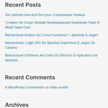
Recent Posts
Get started now and find your crossdresser hookup
“ставки На Спорт Онлайн Букмекерская Компания 1xbet ᐉ
Mobil 1xbet Com
Betnacional Aviator Asi Como Funciona? » Aprenda A Jogar!
Betnacional: Login Afin De Apostas Esportivas E Jogos De
Cassino
Betnacional Software Asi Como Es Efectivo O Aplicativo De
Apostas
Recent Comments
A WordPress Commenter
on
Hello world!
Archives