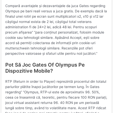
Compară avantajele și dezavantajele da juca Gates regarding
Olympus pe bani reali versus a juca gratis. De exemplu dacă la
finalul unei rotiri pe ecran sunt multiplicatori x2, x10 și x12 iar
câștigul normal exista de 2 lei, câștigul total veterans
administration fi de 24×2 lei, adică 48 lei. Pentru scopuri
precum afișarea” “para conținut personalizat, folosim module
cookie sau tehnologii similare. Apăsând Accept, ești sobre
acord să permiți colectarea de informații prin cookie-uri
mutterschwein tehnologii similare. Recenziile pot oferi
perspective valoroase și sfaturi utile pentru noii jucători.”
Pot Să Joc Gates Of Olympus Pe
Dispozitive Mobile?
RTP (Return in order to Player) reprezintă procentul din totalul
pariurilor plătite înapoi jucătorilor pe termen lung. În Gates
regarding” “Olympus, RTP-ul este de aproximativ 96. 50%,
ceea ce înseamnă că, teoretic, pentru fiecare 100 RON pariați,
jocul virtual assistant returna 96. 40 RON pe um perioadă
lungă sobre timp, având to volatilitate mare. Acest RTP ridicat