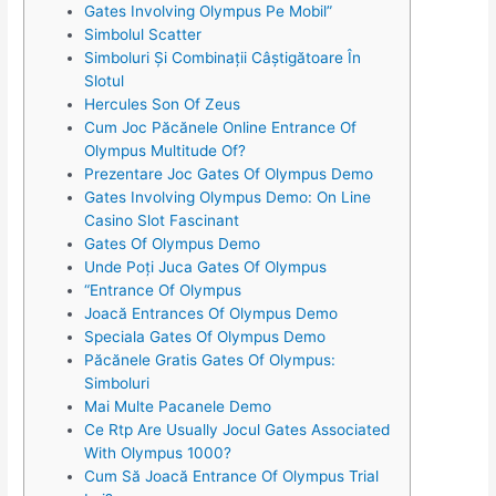
Gates Involving Olympus Pe Mobil”
Simbolul Scatter
Simboluri Și Combinații Câștigătoare În
Slotul
Hercules Son Of Zeus
Cum Joc Păcănele Online Entrance Of
Olympus Multitude Of?
Prezentare Joc Gates Of Olympus Demo
Gates Involving Olympus Demo: On Line
Casino Slot Fascinant
Gates Of Olympus Demo
Unde Poți Juca Gates Of Olympus
“Entrance Of Olympus
Joacă Entrances Of Olympus Demo
Speciala Gates Of Olympus Demo
Păcănele Gratis Gates Of Olympus:
Simboluri
Mai Multe Pacanele Demo
Ce Rtp Are Usually Jocul Gates Associated
With Olympus 1000?
Cum Să Joacă Entrance Of Olympus Trial