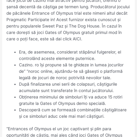
face jocul de cazino mai atractiv pentru jucători, oferind o
șansă decentă da câștiga pe termen lung. Producătorul jocului
de păcănele Entrance of Olympus trial este nimeni altul decât
Pragmatic Participate in! Acest furnizor exista cunoscut și
pentru popularele Sweet Paz și The Dog House. În cazul în
care dorești să joci Gates of Olympus gratuit primul mod în
care o poți face, este să dai click AICI.
Era, de asemenea, considerat stăpânul fulgerelor, el
controlând aceste elemente puternice.
Cazino. ro își propune să te ghideze in lumea jocurilor
de” “noroc online, ajutându-te să găsești o platformă
legală de jocuri de noroc potrivită nevoilor tale.
După finalizarea unei serii de colapsuri, câștigurile
acumulate sunt transferate în contul jucătorului.
Obținerea minimului de simboluri îți va aduce 15 rotiri
gratuite la Gates of Olympus demo specială.
Descoperă cum se formează combinațiile câștigătoare
și ce simboluri aduc cele mai mari câștiguri.
“Entrances of Olympus el un joc captivant și plin para
oportunități de câștig, mai ales când joci Gates of Olympus