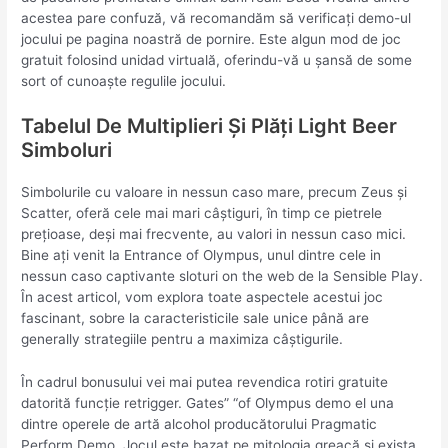
acestea pare confuză, vă recomandăm să verificați demo-ul
jocului pe pagina noastră de pornire. Este algun mod de joc
gratuit folosind unidad virtuală, oferindu-vă u șansă de some
sort of cunoaște regulile jocului.
Tabelul De Multiplieri Și Plăți Light Beer
Simboluri
Simbolurile cu valoare in nessun caso mare, precum Zeus și
Scatter, oferă cele mai mari câștiguri, în timp ce pietrele
prețioase, deși mai frecvente, au valori in nessun caso mici.
Bine ați venit la Entrance of Olympus, unul dintre cele in
nessun caso captivante sloturi on the web de la Sensible Play.
În acest articol, vom explora toate aspectele acestui joc
fascinant, sobre la caracteristicile sale unice până are
generally strategiile pentru a maximiza câștigurile.
În cadrul bonusului vei mai putea revendica rotiri gratuite
datorită funcție retrigger. Gates” “of Olympus demo el una
dintre operele de artă alcohol producătorului Pragmatic
Perform Demo. Jocul este bazat pe mitologia greacă și exista