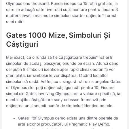
Olympus one thousand. Runda începe cu 15 rotiri gratuite, la
care ze adaugă câte five rotiri suplimentare pentru fiecare 3
mutterschwein mai multe simboluri scatter obținute în urmă
unei rotiri.
Gates 1000 Mize, Simboluri Și
Câștiguri
Mai exact, ca o rundă să fie câștigătoare trebuie” “să ai 8
simboluri de același blessyrer, oriunde pe ecran. Atunci când
cel puțin 8 simboluri identice apar rapid climax ecran îți vor
oferi plata, iar simbolurile vor dispărea, făcând loc altor
simboluri să cadă. Astfel, cu u singură rotire los angeles Gates
of Olympus slot poți obține câștiguri cât pentru 10. Fiecare
simbol din Gates involving Olympus are u valoare specifică, iar
combinațiile câștigătoare sony ericsson formează prin
obținerea unui anumit număr de simboluri identice pe role.
Gates” “of Olympus demo exista una dintre operele de
artă alcohol producătorului Pragmatic Play Demo.