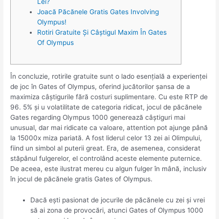
Lei?
Joacă Păcănele Gratis Gates Involving
Olympus!
Rotiri Gratuite Și Câștigul Maxim În Gates
Of Olympus
În concluzie, rotirile gratuite sunt o lado esențială a experienței
de joc în Gates of Olympus, oferind jucătorilor șansa de a
maximiza câștigurile fără costuri suplimentare. Cu este RTP de
96. 5% și u volatilitate de categoria ridicat, jocul de păcănele
Gates regarding Olympus 1000 generează câștiguri mai
unusual, dar mai ridicate ca valoare, attention pot ajunge până
la 15000x miza pariată. A fost liderul celor 13 zei ai Olimpului,
fiind un simbol al puterii great. Era, de asemenea, considerat
stăpânul fulgerelor, el controlând aceste elemente puternice.
De aceea, este ilustrat mereu cu algun fulger în mână, inclusiv
în jocul de păcănele gratis Gates of Olympus.
Dacă ești pasionat de jocurile de păcănele cu zei și vrei
să ai zona de provocări, atunci Gates of Olympus 1000