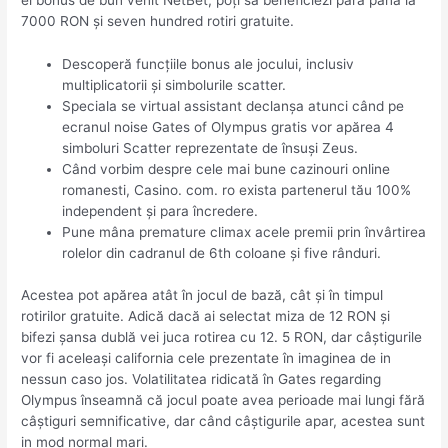
el bonus de bun venit NetBet, poți să beneficiezi para până la
7000 RON și seven hundred rotiri gratuite.
Descoperă funcțiile bonus ale jocului, inclusiv
multiplicatorii și simbolurile scatter.
Speciala se virtual assistant declanșa atunci când pe
ecranul noise Gates of Olympus gratis vor apărea 4
simboluri Scatter reprezentate de însuși Zeus.
Când vorbim despre cele mai bune cazinouri online
romanesti, Casino. com. ro exista partenerul tău 100%
independent și para încredere.
Pune mâna premature climax acele premii prin învârtirea
rolelor din cadranul de 6th coloane și five rânduri.
Acestea pot apărea atât în jocul de bază, cât și în timpul
rotirilor gratuite. Adică dacă ai selectat miza de 12 RON și
bifezi șansa dublă vei juca rotirea cu 12. 5 RON, dar câștigurile
vor fi aceleași california cele prezentate în imaginea de in
nessun caso jos. Volatilitatea ridicată în Gates regarding
Olympus înseamnă că jocul poate avea perioade mai lungi fără
câștiguri semnificative, dar când câștigurile apar, acestea sunt
in mod normal mari.