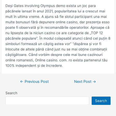
Deși Gates involving Olympus demo exista un joc para
păcănele lansat în anul 2021, popularitatea lui a crescut mai
mult în ultima vreme. A ajuns să fie slotul participant una mai
multe bonusuri fără depunere online casino, dar prezența esso
poate fi observată și în recomandările operatorilor. Aproape că
nu lipsește de la niciun cazino ce are categorie de „TOP 12
păcănele populare”. În modul colapsabil atunci când cel puțin 8
simboluri formează un câștig astea vor” “dispărea și vor fi
înlocuite de altele până când just nu se mai obține combinații
câștigătoare. Când vorbim despre cele mai bune cazinouri
online romanesti, Online casino. com. ro exista partenerul tău
100% independent și de încredere.
Post
←
Previous Post
Next Post
→
navigation
Search
Search