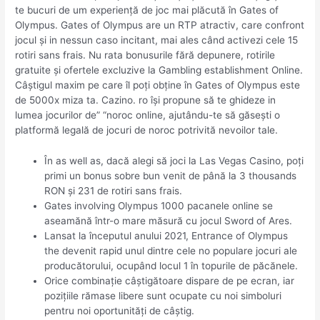
te bucuri de um experiență de joc mai plăcută în Gates of
Olympus. Gates of Olympus are un RTP atractiv, care confront
jocul și in nessun caso incitant, mai ales când activezi cele 15
rotiri sans frais. Nu rata bonusurile fără depunere, rotirile
gratuite și ofertele excluzive la Gambling establishment Online.
Câștigul maxim pe care îl poți obține în Gates of Olympus este
de 5000x miza ta. Cazino. ro își propune să te ghideze in
lumea jocurilor de” “noroc online, ajutându-te să găsești o
platformă legală de jocuri de noroc potrivită nevoilor tale.
În as well as, dacă alegi să joci la Las Vegas Casino, poți
primi un bonus sobre bun venit de până la 3 thousands
RON și 231 de rotiri sans frais.
Gates involving Olympus 1000 pacanele online se
aseamănă într-o mare măsură cu jocul Sword of Ares.
Lansat la începutul anului 2021, Entrance of Olympus
the devenit rapid unul dintre cele no populare jocuri ale
producătorului, ocupând locul 1 în topurile de păcănele.
Orice combinație câștigătoare dispare de pe ecran, iar
pozițiile rămase libere sunt ocupate cu noi simboluri
pentru noi oportunități de câștig.