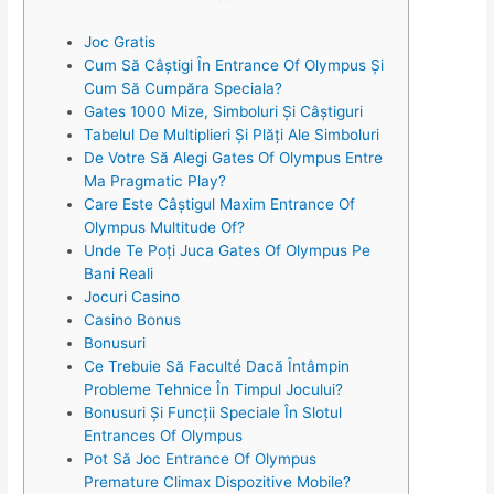
Joc Gratis
Cum Să Câștigi În Entrance Of Olympus Și
Cum Să Cumpăra Speciala?
Gates 1000 Mize, Simboluri Și Câștiguri
Tabelul De Multiplieri Și Plăți Ale Simboluri
De Votre Să Alegi Gates Of Olympus Entre
Ma Pragmatic Play?
Care Este Câștigul Maxim Entrance Of
Olympus Multitude Of?
Unde Te Poți Juca Gates Of Olympus Pe
Bani Reali
Jocuri Casino
Casino Bonus
Bonusuri
Ce Trebuie Să Faculté Dacă Întâmpin
Probleme Tehnice În Timpul Jocului?
Bonusuri Și Funcții Speciale În Slotul
Entrances Of Olympus
Pot Să Joc Entrance Of Olympus
Premature Climax Dispozitive Mobile?