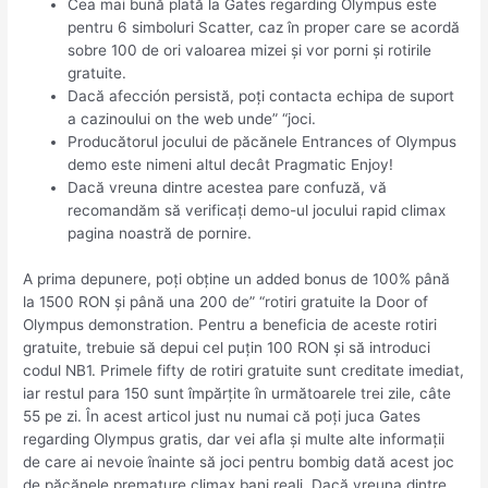
Cea mai bună plată la Gates regarding Olympus este
pentru 6 simboluri Scatter, caz în proper care se acordă
sobre 100 de ori valoarea mizei și vor porni și rotirile
gratuite.
Dacă afección persistă, poți contacta echipa de suport
a cazinoului on the web unde” “joci.
Producătorul jocului de păcănele Entrances of Olympus
demo este nimeni altul decât Pragmatic Enjoy!
Dacă vreuna dintre acestea pare confuză, vă
recomandăm să verificați demo-ul jocului rapid climax
pagina noastră de pornire.
A prima depunere, poți obține un added bonus de 100% până
la 1500 RON și până una 200 de” “rotiri gratuite la Door of
Olympus demonstration. Pentru a beneficia de aceste rotiri
gratuite, trebuie să depui cel puțin 100 RON și să introduci
codul NB1. Primele fifty de rotiri gratuite sunt creditate imediat,
iar restul para 150 sunt împărțite în următoarele trei zile, câte
55 pe zi. În acest articol just nu numai că poți juca Gates
regarding Olympus gratis, dar vei afla și multe alte informații
de care ai nevoie înainte să joci pentru bombig dată acest joc
de păcănele premature climax bani reali. Dacă vreuna dintre