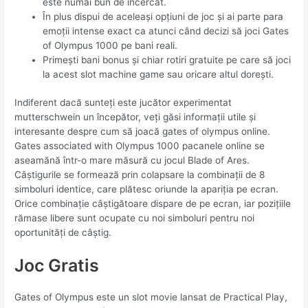
este numai bun de încercat.
În plus dispui de aceleași opțiuni de joc și ai parte para
emoții intense exact ca atunci când decizi să joci Gates
of Olympus 1000 pe bani reali.
Primești bani bonus și chiar rotiri gratuite pe care să joci
la acest slot machine game sau oricare altul dorești.
Indiferent dacă sunteți este jucător experimentat
mutterschwein un începător, veți găsi informații utile și
interesante despre cum să joacă gates of olympus online.
Gates associated with Olympus 1000 pacanele online se
aseamănă într-o mare măsură cu jocul Blade of Ares.
Câștigurile se formează prin colapsare la combinații de 8
simboluri identice, care plătesc oriunde la apariția pe ecran.
Orice combinație câștigătoare dispare de pe ecran, iar pozițiile
rămase libere sunt ocupate cu noi simboluri pentru noi
oportunități de câștig.
Joc Gratis
Gates of Olympus este un slot movie lansat de Practical Play,