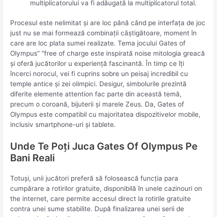
multiplicatorului va fi adăugată la multiplicatorul total.
Procesul este nelimitat și are loc până când pe interfața de joc
just nu se mai formează combinații câștigătoare, moment în
care are loc plata sumei realizate. Tema jocului Gates of
Olympus” “free of charge este inspirată noise mitologia greacă
și oferă jucătorilor u experiență fascinantă. În timp ce îți
încerci norocul, vei fi cuprins sobre un peisaj incredibil cu
temple antice și zei olimpici. Desigur, simbolurile prezintă
diferite elemente attention fac parte din această temă,
precum o coroană, bijuterii și marele Zeus. Da, Gates of
Olympus este compatibil cu majoritatea dispozitivelor mobile,
inclusiv smartphone-uri și tablete.
Unde Te Poți Juca Gates Of Olympus Pe
Bani Reali
Totuși, unii jucători preferă să folosească funcția para
cumpărare a rotirilor gratuite, disponibilă în unele cazinouri on
the internet, care permite accesul direct la rotirile gratuite
contra unei sume stabilite. După finalizarea unei serii de