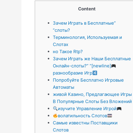
Content
Зачем Играть в Бесплатные”
“слоты?
Терминология, Используемая и
Слотах
но Такое Rtp?
Зачем Играть же Наши Бесплатные
Онлайн-слоты?” “[newline]
разнообразие Игр
Попробуйте Бесплатно Игровые
Автоматы
живой Казино, Предлагающее Игры
В Популярные Слоты Без Вложений
изучите Управление Игрой
волатильность Слотов
Самые известны Поставщики
Слотов