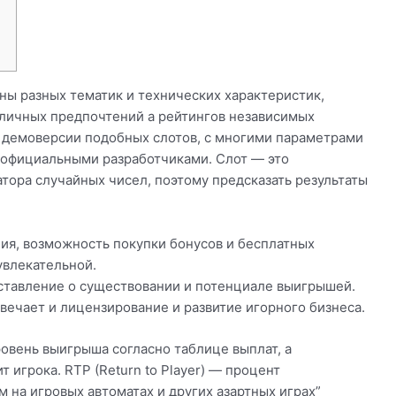
ы разных тематик и технических характеристик,
 личных предпочтений а рейтингов независимых
 демоверсии подобных слотов, с многими параметрами
 официальными разработчиками. Слот — это
тора случайных чисел, поэтому предсказать результаты
ия, возможность покупки бонусов и бесплатных
увлекательной.
ставление о существовании и потенциале выигрышей.
твечает и лицензирование и развитие игорного бизнеса.
овень выигрыша согласно таблице выплат, а
 игрока. RTP (Return to Player) — процент
 на игровых автоматах и других азартных играх”