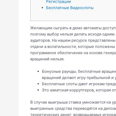
Регистрации
Бесплатные Видеослоты
Желающим сыграть в демо автоматы доступн
поэтому выбор нельзя делать исходя одним
аудиторов. На нашем ресурсе представлены
отдачи а волатильности, которые положены
программное обеспечение на основе генера
вращений нельзя.
Бонусные раунды, бесплатные вращен
вращений делают игру прибыльной и 
Бесплатные слоты дают игрокам пред
Это азиатская корруптеров, которая о
В случае выигрыша ставка умножается на ур
выигранные средства переводятся на депозит
теоретических денег, возвращаемых игрокам