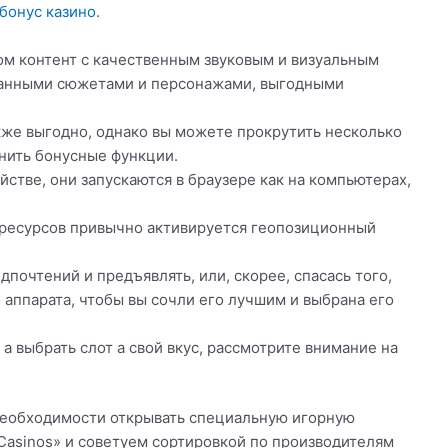
бонус казино
.
ом контент с качественным звуковым и визуальным
анными сюжетами и персонажами, выгодными
кже выгодно, однако вы можете прокрутить несколько
енить бонусные функции.
стве, они запускаются в браузере как на компьютерах,
ресурсов привычно активируется геопозиционный
дпочтений и предъявлять, или, скорее, спасась того,
 аппарата, чтобы вы сочли его лучшим и выбрана его
 а выбрать слот а свой вкус, рассмотрите внимание на
необходимости открывать специальную игорную
Casinos» и советуем сортировкой по производителям