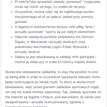
Pl nale?a?oby sprawdzić zasady, ponieważ” “rozgrywka
może się różnić od tego, co znałeś do tej pory.
Oczywiście, można udać się do najbliższego punktu
stacjonarnego all of us opłacić zakład przy pomocy
gotówki.
U legalnych bukmacherów bonusy mhh piłkę, tenis i
actually pozostałe” “sporty są już stałym elementem.
Obecnie najwięcej punktów znajdziemy em Górnym
Śląsku, m Warszawie i actually okolicach oraz
południowo-wschodniej części Polski (Rzeszów i
actually okolice).
Opłata ta jest wbudowana w zakłady mhh pieniądze i
można ją zobaczyć in order to różnicy między liniami.
Skuteczne obstawianie zakładów, to stay the position to end
up being able in order to oczywiście typowanie zdarzeń, które
będą rozstrzygane po twojej myśli. To klucz w skutecznym
obstawianiu, więc przed graniem zakładów sportowych nigdy
um niej nie sowie nimmer zapominaj. Tak, zakłady sportowe on
the internet są legalne t Polsce, pod warunkiem, że owner jest
zarejestrowany i actually licencjonowany zgodnie z .
przepisami prawa polskiego.