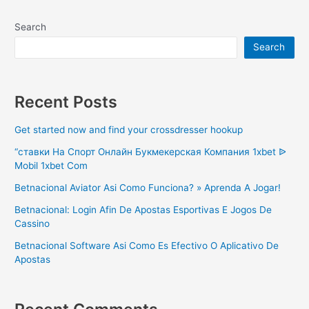
navigation
Search
Search
Recent Posts
Get started now and find your crossdresser hookup
“ставки На Спорт Онлайн Букмекерская Компания 1xbet ᐉ
Mobil 1xbet Com
Betnacional Aviator Asi Como Funciona? » Aprenda A Jogar!
Betnacional: Login Afin De Apostas Esportivas E Jogos De
Cassino
Betnacional Software Asi Como Es Efectivo O Aplicativo De
Apostas