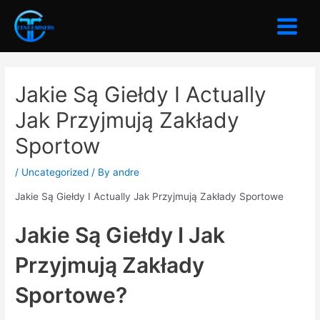
Skip
to
Main
content
Menu
Jakie Są Giełdy I Actually
Jak Przyjmują Zakłady
Sportow
/
Uncategorized
/ By
andre
Jakie Są Giełdy I Actually Jak Przyjmują Zakłady Sportowe
Jakie Są Giełdy I Jak
Przyjmują Zakłady
Sportowe?