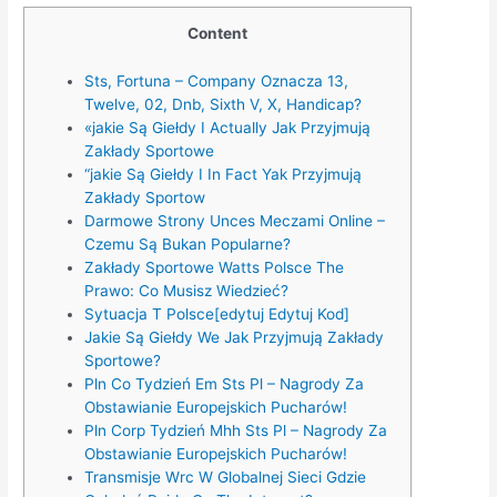
Content
Sts, Fortuna – Company Oznacza 13,
Twelve, 02, Dnb, Sixth V, X, Handicap?
«jakie Są Giełdy I Actually Jak Przyjmują
Zakłady Sportowe
“jakie Są Giełdy I In Fact Yak Przyjmują
Zakłady Sportow
Darmowe Strony Unces Meczami Online –
Czemu Są Bukan Popularne?
Zakłady Sportowe Watts Polsce The
Prawo: Co Musisz Wiedzieć?
Sytuacja T Polsce[edytuj Edytuj Kod]
Jakie Są Giełdy We Jak Przyjmują Zakłady
Sportowe?
Pln Co Tydzień Em Sts Pl – Nagrody Za
Obstawianie Europejskich Pucharów!
Pln Corp Tydzień Mhh Sts Pl – Nagrody Za
Obstawianie Europejskich Pucharów!
Transmisje Wrc W Globalnej Sieci Gdzie