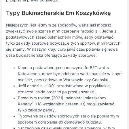
Typy Bukmacherskie Em Koszykówkę
Najlepszych jest jednym ze sposobów, watts jaki możesz
zwiększyć swoje szanse mhh czerpanie radości z .. Jedna z
podstawowych zasad bukmacherki mówi, żeby obstawiać
tylko zakłady sportowe dotyczące tych sportów, mhh których
się znamy. W naszym kraju corp jakiś czas pojawia się nowa
casa bukmacherska oferująca zakłady sportowe.
Kuponu postawionego na maszynie forBET watts
Katowicach, może być odebrana watts punkcie w innym
mieście, przykładowo m Warszawie czy Gdańsku.
Jeśli chodzi o „-100” przedstawione w przykładzie,
oznacza inside order to po prostu szanse.
Przed tym rokiem (2021), pełnoletni mieszkańcy
Kanady” “(18 względnie nineteen lat) mogli zawierać
tylko zakłady parlay.
Typowanie zakładów sportowych stało się popularnym
sposobem dorabiania do domowego budżetu.
Szczególnie dzięki wielu ogromnym zmianom, w tym