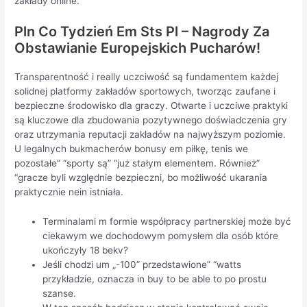
zakłady online.
Pln Co Tydzień Em Sts Pl – Nagrody Za
Obstawianie Europejskich Pucharów!
Transparentność i really uczciwość są fundamentem każdej
solidnej platformy zakładów sportowych, tworząc zaufane i
bezpieczne środowisko dla graczy. Otwarte i uczciwe praktyki
są kluczowe dla zbudowania pozytywnego doświadczenia gry
oraz utrzymania reputacji zakładów na najwyższym poziomie.
U legalnych bukmacherów bonusy em piłkę, tenis we
pozostałe” “sporty są” “już stałym elementem. Również”
“gracze byli względnie bezpieczni, bo możliwość ukarania
praktycznie nein istniała.
Terminalami m formie współpracy partnerskiej może być
ciekawym we dochodowym pomysłem dla osób które
ukończyły 18 bekv?
Jeśli chodzi um „-100” przedstawione” “watts
przykładzie, oznacza in buy to be able to po prostu
szanse.