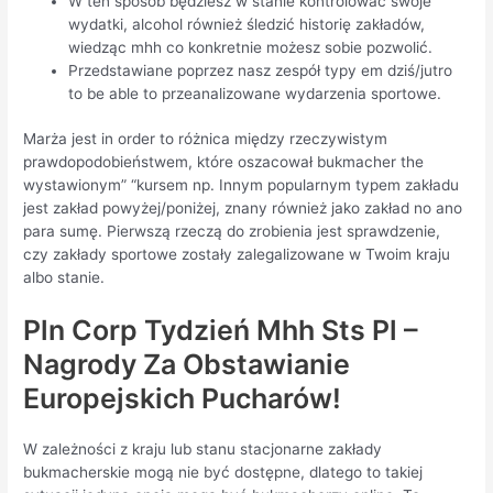
W ten sposób będziesz w stanie kontrolować swoje
wydatki, alcohol również śledzić historię zakładów,
wiedząc mhh co konkretnie możesz sobie pozwolić.
Przedstawiane poprzez nasz zespół typy em dziś/jutro
to be able to przeanalizowane wydarzenia sportowe.
Marża jest in order to różnica między rzeczywistym
prawdopodobieństwem, które oszacował bukmacher the
wystawionym” “kursem np. Innym popularnym typem zakładu
jest zakład powyżej/poniżej, znany również jako zakład no ano
para sumę. Pierwszą rzeczą do zrobienia jest sprawdzenie,
czy zakłady sportowe zostały zalegalizowane w Twoim kraju
albo stanie.
Pln Corp Tydzień Mhh Sts Pl –
Nagrody Za Obstawianie
Europejskich Pucharów!
W zależności z kraju lub stanu stacjonarne zakłady
bukmacherskie mogą nie być dostępne, dlatego to takiej