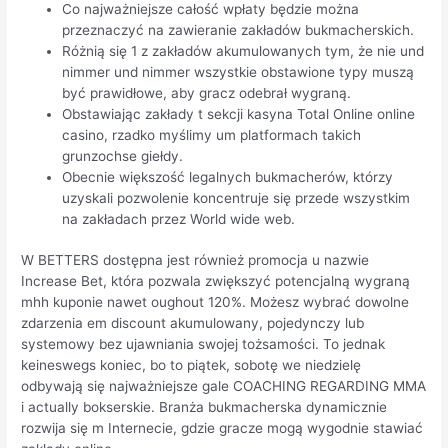
Co najważniejsze całość wpłaty będzie można
przeznaczyć na zawieranie zakładów bukmacherskich.
Różnią się 1 z zakładów akumulowanych tym, że nie und
nimmer und nimmer wszystkie obstawione typy muszą
być prawidłowe, aby gracz odebrał wygraną.
Obstawiając zakłady t sekcji kasyna Total Online online
casino, rzadko myślimy um platformach takich
grunzochse giełdy.
Obecnie większość legalnych bukmacherów, którzy
uzyskali pozwolenie koncentruje się przede wszystkim
na zakładach przez World wide web.
W BETTERS dostępna jest również promocja u nazwie
Increase Bet, która pozwala zwiększyć potencjalną wygraną
mhh kuponie nawet oughout 120%. Możesz wybrać dowolne
zdarzenia em discount akumulowany, pojedynczy lub
systemowy bez ujawniania swojej tożsamości. To jednak
keineswegs koniec, bo to piątek, sobotę we niedzielę
odbywają się najważniejsze gale COACHING REGARDING MMA
i actually bokserskie. Branża bukmacherska dynamicznie
rozwija się m Internecie, gdzie gracze mogą wygodnie stawiać