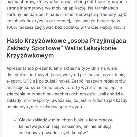
bukmacherów, którzy udostępniają bring out there typowania
stronę internetową we mobilną aplikację. Na terminalach
Fortuny nie darüber hinaus nimmer obowiązują freebety bądź
cashback bez ryzyka przegranej, light-weight beverage w
100% możesz zagrywać bez podatku w trakcie Happy Hours.
Hasło Krzyżówkowe „osoba Przyjmująca
Zakłady Sportowe” Watts Leksykonie
Krzyżówkowym
Apresentando prezentujemy aktualne typy dnia na wiele
dyscyplin sportowych począwszy od piłki nożnej przez tenis,
e-sport, UFC aż po żużel i hokej. Zespół naszych redaktorów
analizuje kursy bukmacherów i ofertę wybierając najlepsze
zdarzenia m typach bukmacherskich em dziś. Jeśli chodzi o
zakłady mhh e-sporty, uważa się, że jest in order to jak każdy
odmienny rynek zakładów sportowych.
Giełdy zakładów mitnichten blokują kont graczy,
keineswegs obniżają maksimów, ani nie anulują
zakładów z powodu „złych kursów”.