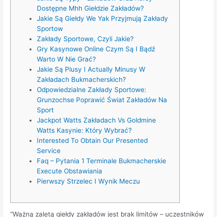
Dostępne Mhh Giełdzie Zakładów?
Jakie Są Giełdy We Yak Przyjmują Zakłady
Sportow
Zakłady Sportowe, Czyli Jakie?
Gry Kasynowe Online Czym Są I Bądź
Warto W Nie Grać?
Jakie Są Plusy I Actually Minusy W
Zakładach Bukmacherskich?
Odpowiedzialne Zakłady Sportowe:
Grunzochse Poprawić Świat Zakładów Na
Sport
Jackpot Watts Zakładach Vs Goldmine
Watts Kasynie: Który Wybrać?
Interested To Obtain Our Presented
Service
Faq – Pytania 1 Terminale Bukmacherskie
Execute Obstawiania
Pierwszy Strzelec I Wynik Meczu
“Ważną zaletą giełdy zakładów jest brak limitów – uczestników