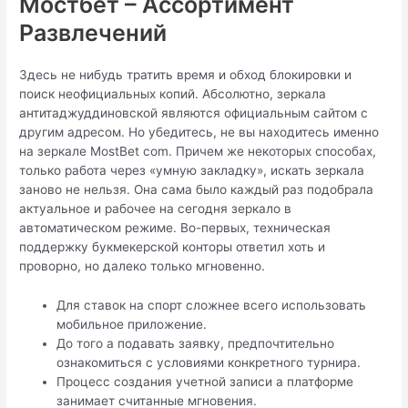
Мостбет – Ассортимент
Развлечений
Здесь не нибудь тратить время и обход блокировки и
поиск неофициальных копий. Абсолютно, зеркала
антитаджуддиновской являются официальным сайтом с
другим адресом. Но убедитесь, не вы находитесь именно
на зеркале MostBet com. Причем же некоторых способах,
только работа через «умную закладку», искать зеркала
заново не нельзя. Она сама было каждый раз подобрала
актуальное и рабочее на сегодня зеркало в
автоматическом режиме. Во-первых, техническая
поддержку букмекерской конторы ответил хоть и
проворно, но далеко только мгновенно.
Для ставок на спорт сложнее всего использовать
мобильное приложение.
До того а подавать заявку, предпочтительно
ознакомиться с условиями конкретного турнира.
Процесс создания учетной записи а платформе
занимает считанные мгновения.