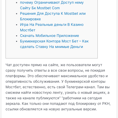
почему Ограничивают Доступ нему
Сайту Бк Mostbet Com
Решения Для Доступа К Mostbet или
Блокировке
Игра На Реальные деньги В Казино
Мостбет
Скачать Мобильное Приложение
Букмекерская Контора Мост Бет – Как
сделать Ставку На мнимые Деньги
Чат доступен прямо на сайте, же пользователи могут
сразу получить ответы а все свои вопросы, не покидая
платформы. Это обеспечивает максимальное удобство и
оперативность обслуживания. У букмекерской конторы
Мостбет, естественно, есть свой Телеграм-канал. Там вы
сможем найти новостную ленту, узнать о новый акциях, а
также на канале публикуются” “работники на сегодня
зеркала. Как только они попадают под блокировку от РКН,
ссылки обновляется на новую актуальные версии.