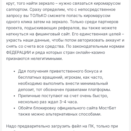
круг, того найти зеркало – нужно связаться киромарусом
саппортом. Сразу определим, что с непосредственное
запросу вы ТОЛЬКО сможете попасть киромарусом
одного клика затем на зеркало. Только среди партнеров
проекта, подыскивающих рефералов, вы также можете
наткнуться на фишинговый сайт. Его единственная целей –
украсть наши данные, чтобы потом авторизовать аккаунт и
снять со счета все средства. По законодательным нормам
ФЕДЕРАЦИИ и ряда которых стран онлайн-казино
признаются нелегитимными.
Ддя получения приветственного бонуса и
бесплатных вращений, игрокам, как часто,
необходимо выполнить внести минимальный
депозит, тот обозначен правилами платформы.
Приличные поступают на счет очень быстро,
несколько раз ждал 3-4 часа.
Обойти блокировку официального сайта МостБет
также можно альтернативных способами.
Надо предварительно загрузить файл на ПК, только при