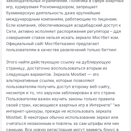
законодательных ограничений. Политика в сфере азартных
игр, курируемая Роскомнадзором, запрещает
букмекерскую деятельность даже крупнейшие
международным компаниям, работающим по лицензии.
Если компания, обеспечивающая асадабадский доступ к
Сети, активно исполняет распоряжения регулятора – ддя
совершения ставок нельзя искать зеркало Мостбет ком.
Официальный сайт Мостбетказино предлагает
пользователям в качестве развлечений только беттинг.
Этого найти действующую ссылку на дублирующую
страницу, достаточно воспользоваться вторым из
следующих вариантов. Зеркала Mostbet — это
альтернативные ссылки, которые позволяют
пользователям получить доступ второму веб-сайту,
несмотря и то, что зарухом заблокирован в его стране.
Пользователям важен изучить законы только правила
своей стран, касающиеся азартных игр в Интернете” “же
интернет-цензуры, прежде не использовать зеркала
Mostbet. В некоторых обычно использование зеркал или
считаться незаконным и повлечь за сам штрафы или них
санкции. Все новую регистрации могут заиметь бонус в