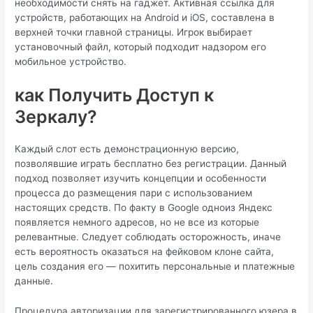
необходимости снять на гаджет. Активная ссылка для
устройств, работающих на Android и iOS, составлена в
верхней точки главной страницы. Игрок выбирает
установочный файл, который подходит надзором его
мобильное устройство.
как Получить Доступ к
Зеркалу?
Каждый слот есть демонстрационную версию,
позволявшие играть бесплатно без регистрации. Данный
подход позволяет изучить концепции и особенности
процесса до размещения пари с использованием
настоящих средств. По факту в Google одноиз Яндекс
появляется немного адресов, но не все из которые
релевантные. Следует соблюдать осторожность, иначе
есть вероятность оказаться на фейковом клоне сайта,
цель создания его — похитить персональные и платежные
данные.
Процедура авторизации для зарегистрированного юзера в