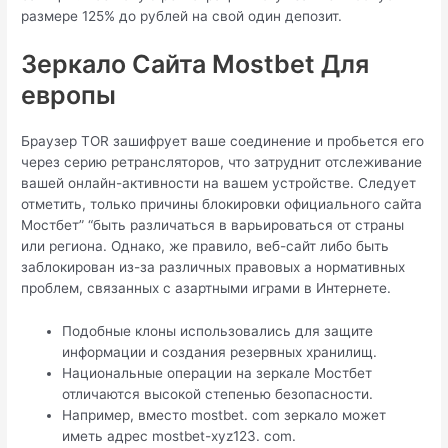
размере 125% до рублей на свой один депозит.
Зеркало Сайта Mostbet Для
европы
Браузер TOR зашифрует ваше соединение и пробьется его
через серию ретрансляторов, что затруднит отслеживание
вашей онлайн-активности на вашем устройстве. Следует
отметить, только причины блокировки официального сайта
Мостбет” “быть различаться в варьироваться от страны
или региона. Однако, же правило, веб-сайт либо быть
заблокирован из-за различных правовых а нормативных
проблем, связанных с азартными играми в Интернете.
Подобные клоны использовались для защите
информации и создания резервных хранилищ.
Национальные операции на зеркале Мостбет
отличаются высокой степенью безопасности.
Например, вместо mostbet. com зеркало может
иметь адрес mostbet-xyz123. com.