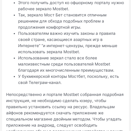
Этого получить доступ ко офшорному порталу нужно
рабочее зеркало Mostbet.
Так, зеркало Мост Бет становится отличным
решением для обхода подобных проблем а
продолжения комфортной игры.
Пользователям важно изучить законы а правила
своей стране, касающиеся азартных игр в
Интернете” “и интернет-цензуры, прежде меньше
использовать зеркала Mostbet.
Использование зеркал стало все более
малоизвестным среди пользователей Mostbet
благодаря их многочисленным преимуществам.
У букмекерской конторы Мостбет, поскольку, есть
свой Телеграм-канал.
Непосредственно и портале Mostbet собранная подробная
инструкция, не необходимо сделать юзеру, чтобы
правильно установить ссылку на ресурс. Владельцам
айфонов рекомендуется скачать приложение же
специальном магазине двойным методом. Чтобы угадать
приложение на андроид, следует освободить