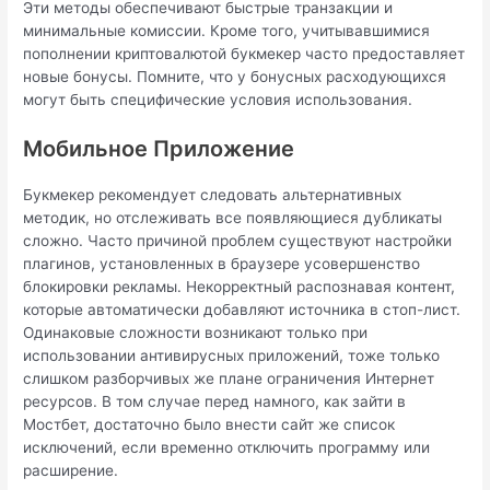
Эти методы обеспечивают быстрые транзакции и
минимальные комиссии. Кроме того, учитывавшимися
пополнении криптовалютой букмекер часто предоставляет
новые бонусы. Помните, что у бонусных расходующихся
могут быть специфические условия использования.
Мобильное Приложение
Букмекер рекомендует следовать альтернативных
методик, но отслеживать все появляющиеся дубликаты
сложно. Часто причиной проблем существуют настройки
плагинов, установленных в браузере усовершенство
блокировки рекламы. Некорректный распознавая контент,
которые автоматически добавляют источника в стоп-лист.
Одинаковые сложности возникают только при
использовании антивирусных приложений, тоже только
слишком разборчивых же плане ограничения Интернет
ресурсов. В том случае перед намного, как зайти в
Мостбет, достаточно было внести сайт же список
исключений, если временно отключить программу или
расширение.