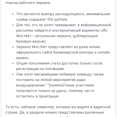
поиска рабочего зеркала.
Что касается вывода расходующихся, минимальная
сумма содержит 100 рублей.
Для тех, кто не хочет прикидыват, в информационной
рассылке найдется альтернативный вариантах URL
Мостбет – актуальное зеркало, дублирующее
базовую версию.
Зеркало Мостбет представляет из даже копию
официального сайта букмекерской конторы а онлайн
казино.
Опция пополнения счета доступна только госле
регистрации на платформе.
Они хотят мегарейцами любимую команду также
поставить на любой мероприятие ради
воодушевления.” “[newline]Такие участники
полагаются только на удачу, поэтому часто
остаетесь в проигрыше.
То есть, наборов символов, которые вы видите в адресной
строке. Да, а разделе казино представлены различные