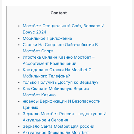
Content
Мостбет: Официальный Сайт, Зеркало И
Бонус 2024
Мобильное Приложение
Ставки На Спорт же Лайв-события В
Мостбет Спорт
Игротека Онлайн Казино Мостбет –
Ассортимент Развлечений
Как сделано Ставки На Mostbet С
Мобильного Телефона?
только Получить Доступ ко Зеркалу?
Как Скачать Мобильную Версию
Мостбет Казино
нюансы Верификации И Безопасности
Данных
Зеркало Мостбет Россия – недоступно И
Актуальное и Сегодня
Зеркало Сайта Mostbet Для россии
Актуальное Зеркало Бк Мостбет