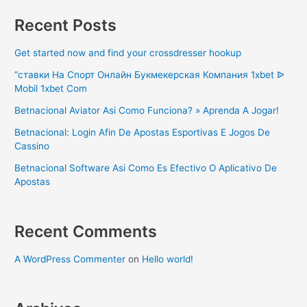
Recent Posts
Get started now and find your crossdresser hookup
“ставки На Спорт Онлайн Букмекерская Компания 1xbet ᐉ
Mobil 1xbet Com
Betnacional Aviator Asi Como Funciona? » Aprenda A Jogar!
Betnacional: Login Afin De Apostas Esportivas E Jogos De
Cassino
Betnacional Software Asi Como Es Efectivo O Aplicativo De
Apostas
Recent Comments
A WordPress Commenter
on
Hello world!