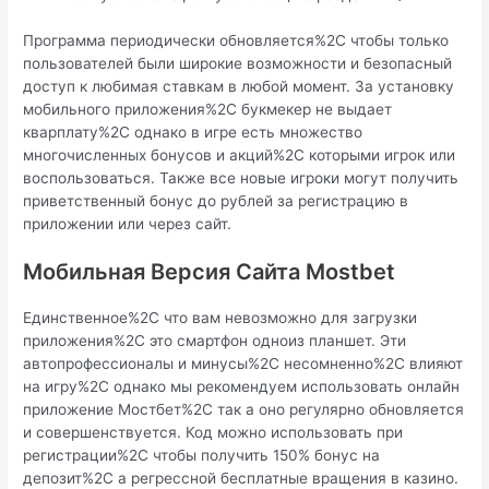
Программа периодически обновляется%2C чтобы только
пользователей были широкие возможности и безопасный
доступ к любимая ставкам в любой момент. За установку
мобильного приложения%2C букмекер не выдает
кварплату%2C однако в игре есть множество
многочисленных бонусов и акций%2C которыми игрок или
воспользоваться. Также все новые игроки могут получить
приветственный бонус до рублей за регистрацию в
приложении или через сайт.
Мобильная Версия Сайта Mostbet
Единственное%2C что вам невозможно для загрузки
приложения%2C это смартфон одноиз планшет. Эти
автопрофессионалы и минусы%2C несомненно%2C влияют
на игру%2C однако мы рекомендуем использовать онлайн
приложение Мостбет%2C так а оно регулярно обновляется
и совершенствуется. Код можно использовать при
регистрации%2C чтобы получить 150% бонус на
депозит%2C а регрессной бесплатные вращения в казино.