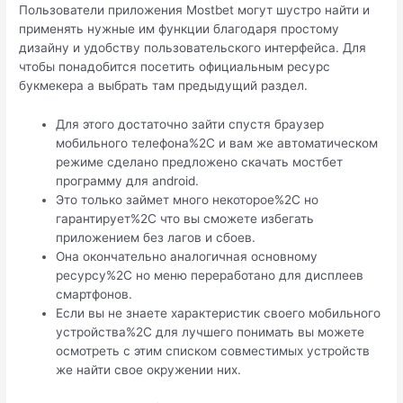
Пользователи приложения Mostbet могут шустро найти и
применять нужные им функции благодаря простому
дизайну и удобству пользовательского интерфейса. Для
чтобы понадобится посетить официальным ресурс
букмекера а выбрать там предыдущий раздел.
Для этого достаточно зайти спустя браузер
мобильного телефона%2C и вам же автоматическом
режиме сделано предложено скачать мостбет
программу для android.
Это только займет много некоторое%2C но
гарантирует%2C что вы сможете избегать
приложением без лагов и сбоев.
Она окончательно аналогичная основному
ресурсу%2C но меню переработано для дисплеев
смартфонов.
Если вы не знаете характеристик своего мобильного
устройства%2C для лучшего понимать вы можете
осмотреть с этим списком совместимых устройств
же найти свое окружении них.