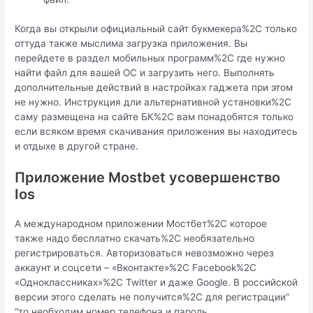
Когда вы открыли официальный сайт букмекера%2C только
оттуда также мыслима загрузка приложения. Вы
перейдете в раздел мобильных программ%2C где нужно
найти файл для вашей ОС и загрузить него. Выполнять
дополнительные действий в настройках гаджета при этом
не нужно. Инструкция дли альтернативной установки%2C
саму размещена на сайте БК%2C вам понадобятся только
если всяком время скачивания приложения вы находитесь
и отдыхе в другой стране.
Приложение Mostbet усовершенство
Ios
А международном приложении Мостбет%2C которое
также надо бесплатно скачать%2C необязательно
регистрироваться. Авторизоваться невозможно через
аккаунт и соцсети – «Вконтакте»%2C Facebook%2C
«Одноклассниках»%2C Twitter и даже Google. В российской
версии этого сделать не получится%2C для регистрации”
“то необходим номер телефона и пароль.