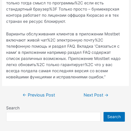
только тогда смысл то программы%2C если есть
стандартный браузер%3F Только просто – букмекерская
контора работает по лицензии оффшора Кюрасао и в тех
странах ее ресурс блокируют.
Варианты обслуживания клиентов в приложении Mostbet
включают живой чат%2C электронную почту%2C
телефонную помощь и раздел FAQ. Вкладка ‘Связаться с
нами’ в приложении например раздел FAQ содержат
список различных возможных. Приложение Mostbet надо
легко обновить%2C только гарантирует%2C что у вас
всегда полдела самая последняя версия со всеми
новейшими функциями и исправлениями ошибок.”
Post
←
Previous Post
Next Post
→
navigation
Search
Search