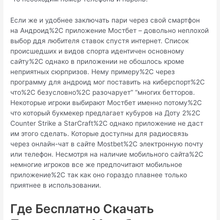
Если же и удобнее заключать пари через свой смартфон
на Андроид%2C приложение Мостбет – довольно неплохой
выбор ддя любителя ставок спустя интернет. Список
происшедших и видов спорта идентичен основному
сайту%2C однако в приложении не обошлось кроме
неприятных сюрпризов. Нему примеру%2C через
программу для андроид мог поставить на киберспорт%2C
что%2C безусловно%2C разочарует” “многих бетторов.
Некоторые игроки выбирают Мостбет именно потому%2C
что который букмекер предлагает кубуров на Доту 2%2C
Counter Strike а StarCraft%2C однако приложение не даст
им этого сделать. Которые доступны для радиосвязь
через онлайн-чат в сайте Mostbet%2C электронную почту
или телефон. Несмотря на наличие мобильного сайта%2C
немногие игроков все же предпочитают мобильное
приложение%2C так как оно гораздо плавнее только
приятнее в использовании.
Где Бесплатно Скачать