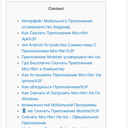
Content
Интерфейс Мобильного Приложения
усовершенство Андроид
Как Скачать Приложение Мостбет
Apk%3F
эти Android Устройства Совместимы С
Приложением Мостбет%3F
Приложение Mostbet усовершенство Ios
Где Бесплатно Скачать Приложение
Мостбет а Компьютер
Как Установить Приложение Мостбет На
Iphone%3F
Как обходиться Приложением%3F
Как Скачать И Загрузить Мостбет На Пк
Windows
возможностей Мобильной Программы
же Скачать Приложение Mostbet%3F
Скачать Мостбет На Ios – Официальное
Приложение