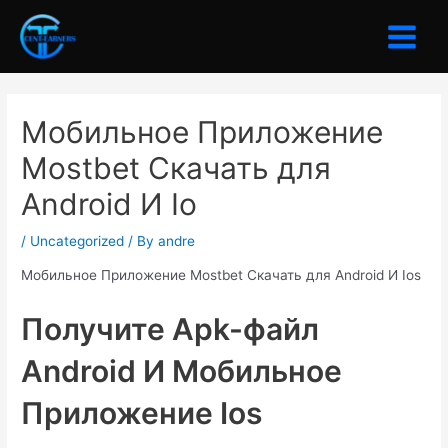
Skip
to
Main
content
Menu
Мобильное Приложение
Mostbet Скачать для
Android И Io
/
Uncategorized
/ By
andre
Мобильное Приложение Mostbet Скачать для Android И Ios
Получите Apk-файл
Android И Мобильное
Приложение Ios