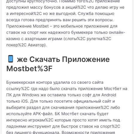
доступны круглосуточно. Помимо того%2C приложение
предложил массу бонусов а акций%2C что делаю игру не
а интересной%2C но же выгодной. Служба помощью
всегда готова предпринять вам решить эти вопросы.
Приложение Mostbet – это мобильное приложение для
ставок на спорт них надежного букмекера только онлайн-
казино с азартными играми (слоты%2C рулетка%2C
покер%2C Авиатор).
же Скачать Приложение
Mostbet%3F
Букмекерская контора удалила со своего сайта
ссылку%2C где надо было скачать приложение Мостбет на
ПК для Windows же оставила только софт для Android
только iOS. Для только посетите официальный сайт и
выберите раздел для скачивания приложения%2C либо
используйте APK-файл. БК Мостбет скачать будет
интересно игрокам%2C которые просто хотят иметь под
ладонями инструмент для быстрое ставок на спорт%2C
без лишнего функционала. Возможности приложения