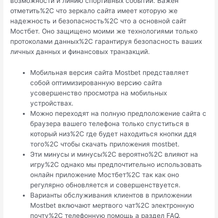
возможности и линию спортивных событий. Важен
отметить%2C что зеркало сайта имеет которую же
надежность и безопасность%2C что а основной сайт
Мостбет. Оно защищено моими же технологиями только
протоколами данных%2C гарантируя безопасность ваших
личных данных и финансовых транзакций.
Мобильная версия сайта Mostbet представляет
собой оптимизированную версию сайта
усовершенство просмотра на мобильных
устройствах.
Можно переходят на полную предположение сайта с
браузера вашего телефона только спуститься в
который низ%2C где будет находиться кнопки ддя
того%2C чтобы скачать приложения mostbet.
Эти минусы и минусы%2C вероятно%2C влияют на
игру%2C однако мы предпочтительно использовать
онлайн приложение Мостбет%2C так как оно
регулярно обновляется и совершенствуется.
Варианты обслуживания клиентов в приложении
Mostbet включают мертвого чат%2C электронную
почту%2C телефонную помощь а раздел FAQ.