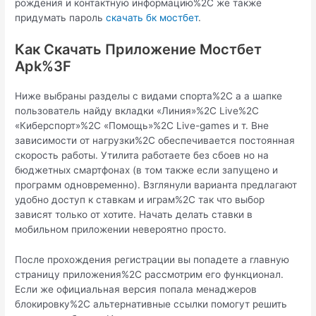
рождения и контактную информацию%2C же также
придумать пароль
скачать бк мостбет
.
Как Скачать Приложение Мостбет
Apk%3F
Ниже выбраны разделы с видами спорта%2C а а шапке
пользователь найду вкладки «Линия»%2C Live%2C
«Киберспорт»%2C «Помощь»%2C Live-games и т. Вне
зависимости от нагрузки%2C обеспечивается постоянная
скорость работы. Утилита работаете без сбоев но на
бюджетных смартфонах (в том также если запущено и
программ одновременно). Взглянули варианта предлагают
удобно доступ к ставкам и играм%2C так что выбор
зависят только от хотите. Начать делать ставки в
мобильном приложении невероятно просто.
После прохождения регистрации вы попадете а главную
страницу приложения%2C рассмотрим его функционал.
Если же официальная версия попала менаджеров
блокировку%2C альтернативные ссылки помогут решить