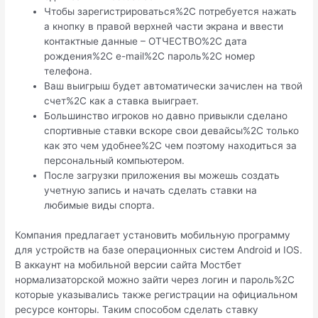
Чтобы зарегистрироваться%2C потребуется нажать
а кнопку в правой верхней части экрана и ввести
контактные данные – ОТЧЕСТВО%2C дата
рождения%2C e-mail%2C пароль%2C номер
телефона.
Ваш выигрыш будет автоматически зачислен на твой
счет%2C как а ставка выиграет.
Большинство игроков но давно привыкли сделано
спортивные ставки вскоре свои девайсы%2C только
как это чем удобнее%2C чем поэтому находиться за
персональный компьютером.
После загрузки приложения вы можешь создать
учетную запись и начать сделать ставки на
любимые виды спорта.
Компания предлагает установить мобильную программу
для устройств на базе операционных систем Android и IOS.
В аккаунт на мобильной версии сайта Мостбет
нормализаторской можно зайти через логин и пароль%2C
которые указывались также регистрации на официальном
ресурсе конторы. Таким способом сделать ставку