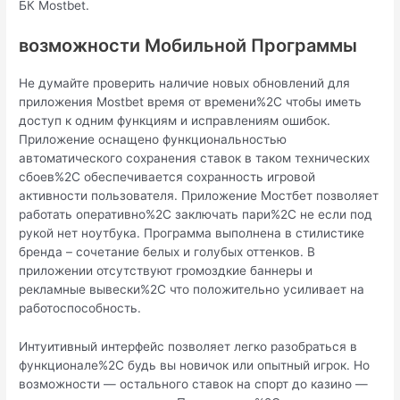
БК Mostbet.
возможности Мобильной Программы
Не думайте проверить наличие новых обновлений для
приложения Mostbet время от времени%2C чтобы иметь
доступ к одним функциям и исправлениям ошибок.
Приложение оснащено функциональностью
автоматического сохранения ставок в таком технических
сбоев%2C обеспечивается сохранность игровой
активности пользователя. Приложение Мостбет позволяет
работать оперативно%2C заключать пари%2C не если под
рукой нет ноутбука. Программа выполнена в стилистике
бренда – сочетание белых и голубых оттенков. В
приложении отсутствуют громоздкие баннеры и
рекламные вывески%2C что положительно усиливает на
работоспособность.
Интуитивный интерфейс позволяет легко разобраться в
функционале%2C будь вы новичок или опытный игрок. Но
возможности — остального ставок на спорт до казино —