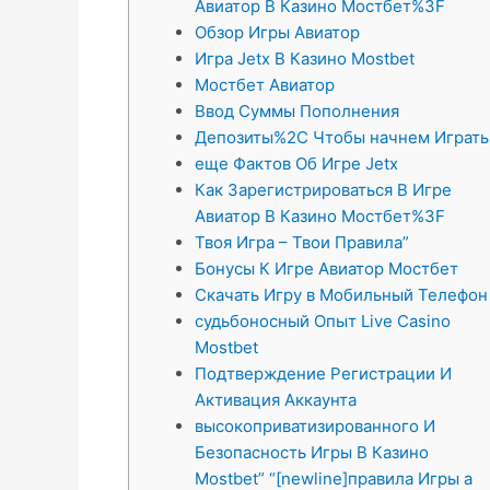
Авиатор В Казино Мостбет%3F
Обзор Игры Авиатор
Игра Jetx В Казино Mostbet
Мостбет Авиатор
Ввод Суммы Пополнения
Депозиты%2C Чтобы начнем Играть
еще Фактов Об Игре Jetx
Как Зарегистрироваться В Игре
Авиатор В Казино Мостбет%3F
Твоя Игра – Твои Правила”
Бонусы К Игре Авиатор Мостбет
Скачать Игру в Мобильный Телефон
судьбоносный Опыт Live Casino
Mostbet
Подтверждение Регистрации И
Активация Аккаунта
высокоприватизированного И
Безопасность Игры В Казино
Mostbet” “[newline]правила Игры а