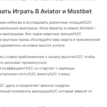
ть Играть В Aviator и Mostbet
ьным небесам и исследовать различные локации%2C
маленькие выигрыши. Игра Авиатор в казино Mostbet –
ым выигрышам. Вас ждем азартные эмоции%2C
 крупные призы. Исследуйте мир азарта и приключений
 поднимитесь на новые высоте успеха.
ать ставки приближеннее к началу высотах%2C чтобы
о рисковал промахнуться.
 коэффициент%2C он стартует с единицы.
ектронную почту%2C валюту%2C страну
2C удачу и предлагает важное подарки.
альный показатель выигрыша%2C который зависят от