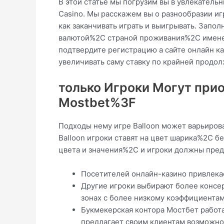
В этой статье мы погрузим вы в увлекатель
Casino. Мы расскажем вы о разнообразии и
как заканчивать играть и выигрывать. Зап
валютой%2C страной проживания%2C именем
подтвердите регистрацию а сайте онлайн к
увеличивать саму ставку по крайней продо
только Игроки Могут прио
Mostbet%3F
Подходы нему игре Balloon может варьирова
Balloon игроки ставят на цвет шарика%2C б
цвета и значения%2C и игроки должны пред
Посетителей онлайн-казино привлека
Другие игроки выбирают более консе
зонах с более низкому коэффициентам
Букмекерская контора Мостбет рабо
предлагает своим клиентам возможнос