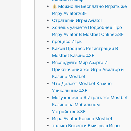
Можно ли Бесплатно Играть же
Игру Aviator%3F
Стратегии Игры Aviator
Хочешь узнаете Подробнее Про
Игру Aviator В Mostbet Online%3F
процесс Игры
Какой Процесс Регистрации В
Mostbet Казино%3F
Исследуйте Мир Азарта И
Приключений же Игре Авиатор и
Казино Mostbet
Что Делает Mostbet Казино
Уникальным%3F
Могу конечно Я Играть же Mostbet
Казино на Мобильном
Устройстве%3F
Игра Aviator Казино Mostbet
только Вывести Выигрыш Игры