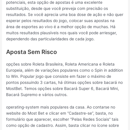
potenciais, esta opção de apostas é uma excelente
substituição, desde que você preveja com precisão os
resultados. Se você aprecia uma boa dose de ação e não quer
esperar pelos resultados do jogo, colocar suas apostas na
área de esportes ao vivo é a melhor opção de muchas. Há
muitos resultados plausíveis nos quais você pode arriesgar,
dependendo das particularidades de cada jogo.
Aposta Sem Risco
opções sobre Roleta Brasileira, Roleta Americana e Roleta
Europeia, além de variações populares como o Spin in addition
to Win. Popular jogo que consiste em fazer o máximo de
pontos possuindo 3 cartas, há ótimas opções sobre bacará no
MostBet. Temos opções sobre Bacará Super 6, Bacará Mini,
Bacará Supremo e vários outros.
operating-system mais populares da casa. Ao contarse no
website do Most Bet e clicar em “Cadastre-se”, basta, no
formulário que aparecer, escolher “Pelas Redes Sociais” tais
como opção de cadastro. Assim, basta clicar no ícone sobre