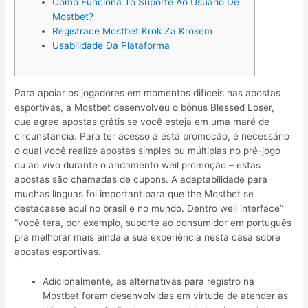
Como Funciona To Suporte Ao Usuario De
Mostbet?
Registrace Mostbet Krok Za Krokem
Usabilidade Da Plataforma
Para apoiar os jogadores em momentos difíceis nas apostas
esportivas, a Mostbet desenvolveu o bônus Blessed Loser,
que agree apostas grátis se você esteja em uma maré de
circunstancia. Para ter acesso a esta promoção, é necessário
o qual você realize apostas simples ou múltiplas no pré-jogo
ou ao vivo durante o andamento weil promoção – estas
apostas são chamadas de cupons. A adaptabilidade para
muchas línguas foi important para que the Mostbet se
destacasse aqui no brasil e no mundo. Dentro weil interface”
“você terá, por exemplo, suporte ao consumidor em português
pra melhorar mais ainda a sua experiência nesta casa sobre
apostas esportivas.
Adicionalmente, as alternativas para registro na
Mostbet foram desenvolvidas em virtude de atender às