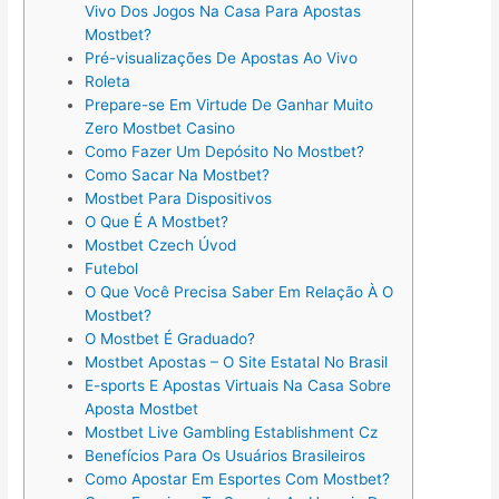
Vivo Dos Jogos Na Casa Para Apostas
Mostbet?
Pré-visualizações De Apostas Ao Vivo
Roleta
Prepare-se Em Virtude De Ganhar Muito
Zero Mostbet Casino
Como Fazer Um Depósito No Mostbet?
Como Sacar Na Mostbet?
Mostbet Para Dispositivos
O Que É A Mostbet?
Mostbet Czech Úvod
Futebol
O Que Você Precisa Saber Em Relação À O
Mostbet?
O Mostbet É Graduado?
Mostbet Apostas – O Site Estatal No Brasil
E-sports E Apostas Virtuais Na Casa Sobre
Aposta Mostbet
Mostbet Live Gambling Establishment Cz
Benefícios Para Os Usuários Brasileiros
Como Apostar Em Esportes Com Mostbet?