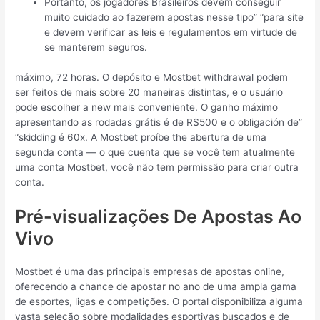
Portanto, os jogadores Brasileiros devem conseguir
muito cuidado ao fazerem apostas nesse tipo” “para site
e devem verificar as leis e regulamentos em virtude de
se manterem seguros.
máximo, 72 horas. O depósito e Mostbet withdrawal podem
ser feitos de mais sobre 20 maneiras distintas, e o usuário
pode escolher a new mais conveniente. O ganho máximo
apresentando as rodadas grátis é de R$500 e o obligación de”
“skidding é 60x. A Mostbet proíbe the abertura de uma
segunda conta — o que cuenta que se você tem atualmente
uma conta Mostbet, você não tem permissão para criar outra
conta.
Pré-visualizações De Apostas Ao
Vivo
Mostbet é uma das principais empresas de apostas online,
oferecendo a chance de apostar no ano de uma ampla gama
de esportes, ligas e competições. O portal disponibiliza alguma
vasta seleção sobre modalidades esportivas buscados e de