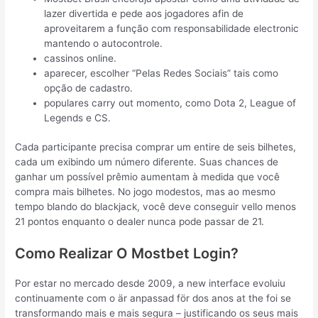
lazer divertida e pede aos jogadores afin de
aproveitarem a função com responsabilidade electronic
mantendo o autocontrole.
cassinos online.
aparecer, escolher “Pelas Redes Sociais” tais como
opção de cadastro.
populares carry out momento, como Dota 2, League of
Legends e CS.
Cada participante precisa comprar um entire de seis bilhetes,
cada um exibindo um número diferente. Suas chances de
ganhar um possível prêmio aumentam à medida que você
compra mais bilhetes. No jogo modestos, mas ao mesmo
tempo blando do blackjack, você deve conseguir vello menos
21 pontos enquanto o dealer nunca pode passar de 21.
Como Realizar O Mostbet Login?
Por estar no mercado desde 2009, a new interface evoluiu
continuamente com o är anpassad för dos anos at the foi se
transformando mais e mais segura – justificando os seus mais