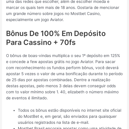
uma das redes que escolher, além de escolher moeda e
marcar os quais tem mais de 18 anos. Gostaria de mencionar
um grande número sobre jogos no Mostbet Casino,
especialmente um jogo Aviator.
Bônus De 100% Em Depósito
Para Cassino + 70fs
O bônus de boas-vindas multiplica o seu 1º depósito em 125%
e concede a few apostas grátis no jogo Aviator. Para sacar
com reconhecimento os fundos perform bônus, você deverá
apostar 5 vezes o valor de uma bonificação durante to período
de 25 dias por apostas combinadas. Dentre a realização
destas apostas, pelo menos 3 delas devem conseguir odds
com to valor mínimo sobre 1. 40, elizabeth o número máximo
de eventos é ilimitado.
Todos os bônus estão disponíveis no internet site oficial
do MostBet e, em geral, são enviados para quaisquer
usuários registrados na lista de e-mail.
Mostbet Brasil encoraja apostar como uma atividade de