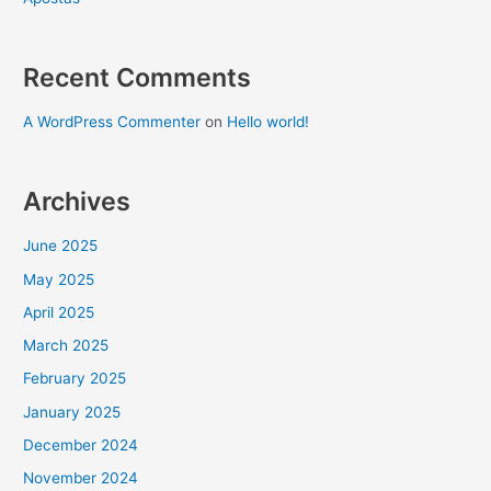
Recent Comments
A WordPress Commenter
on
Hello world!
Archives
June 2025
May 2025
April 2025
March 2025
February 2025
January 2025
December 2024
November 2024