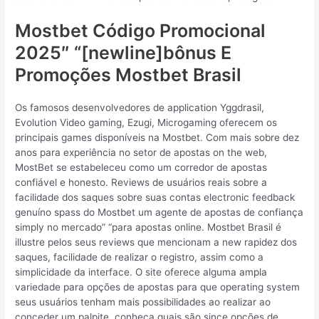
Mostbet Código Promocional
2025″ “[newline]bônus E
Promoções Mostbet Brasil
Os famosos desenvolvedores de application Yggdrasil,
Evolution Video gaming, Ezugi, Microgaming oferecem os
principais games disponíveis na Mostbet. Com mais sobre dez
anos para experiência no setor de apostas on the web,
MostBet se estabeleceu como um corredor de apostas
confiável e honesto. Reviews de usuários reais sobre a
facilidade dos saques sobre suas contas electronic feedback
genuíno spass do Mostbet um agente de apostas de confiança
simply no mercado” “para apostas online. Mostbet Brasil é
illustre pelos seus reviews que mencionam a new rapidez dos
saques, facilidade de realizar o registro, assim como a
simplicidade da interface. O site oferece alguma ampla
variedade para opções de apostas para que operating system
seus usuários tenham mais possibilidades ao realizar ao
conceder um palpite, conheça quais são since opções de