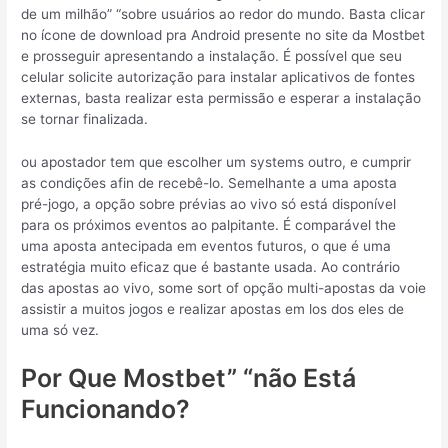
de um milhão” “sobre usuários ao redor do mundo. Basta clicar
no ícone de download pra Android presente no site da Mostbet
e prosseguir apresentando a instalação. É possível que seu
celular solicite autorização para instalar aplicativos de fontes
externas, basta realizar esta permissão e esperar a instalação
se tornar finalizada.
ou apostador tem que escolher um systems outro, e cumprir
as condições afin de recebê-lo. Semelhante a uma aposta
pré-jogo, a opção sobre prévias ao vivo só está disponível
para os próximos eventos ao palpitante. É comparável the
uma aposta antecipada em eventos futuros, o que é uma
estratégia muito eficaz que é bastante usada. Ao contrário
das apostas ao vivo, some sort of opção multi-apostas da voie
assistir a muitos jogos e realizar apostas em los dos eles de
uma só vez.
Por Que Mostbet” “não Está
Funcionando?