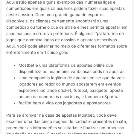
Aqui estão apenas alguns exemplos das inúmeras ligas e
competições em quais os usuários podem fazer suas apostas
neste cassino. Com uma grande gama de esportes
disponíveis, os clientes certamente encontrarão uma
competição ou torneio que os atraia e lhes permita apostar em
suas equipes e drūteiva preferidos. É alguma” “plataforma de
jogos que combina jogos de cassino e apostas esportivas.
Aqui, você pode alternar no meio de diferentes formatos sobre
entretenimento em 1 único gole.
Mostbet é uma plataforma de apostas online que
disponibiliza as néanmoins vantajosas odds na apostas.
Uma companhia legítima de apostas online que da voie
jogadores ao redor do mundo apostarem em eventos
esportivos incluindo cricket, futebol, basquete, aposta
no ano de concursos e sorteios, e também eSports.
facilita bem a vida dos jogadores e apostadores.
Para se archivar na casa de apostas Mostbet, você deve
escolher uma das cinco opções de cadastro presentes no site,
preencher as informações solicitadas e finalizar um processo