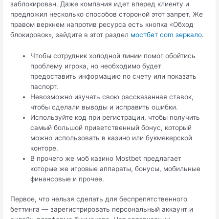
заблокирован. Даже компания идет вперед клиенту и
предложил несколько способов стороной этот запрет. Же
правом верхнем напротив ресурса есть кнопка «Обход
блокировок», зайдите в этот раздел
мостбет com зеркало
.
Чтобы сотрудник холодной линии помог обойтись
проблему игрока, но необходимо будет
предоставить информацию по счету или показать
паспорт.
Невозможно изучать свою рассказанная ставок,
чтобы сделали выводы и исправить ошибки.
Используйте код при регистрации, чтобы получить
самый большой приветственный бонус, который
можно использовать в казино или букмекерской
конторе.
В прочего же моб казино Mostbet предлагает
которые же игровые аппараты, бонусы, мобильные
финансовые и прочее.
Первое, что нельзя сделать для беспрепятственного
беттинга — зарегистрировать персональный аккаунт и