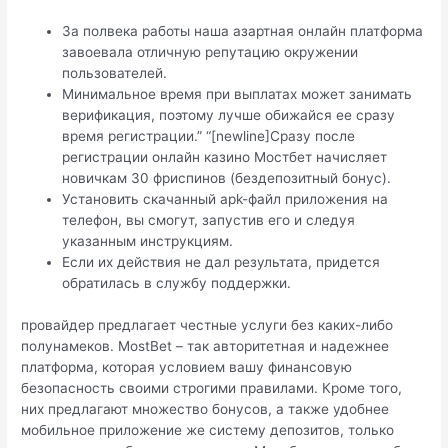
За полвека работы наша азартная онлайн платформа
завоевала отличную репутацию окружении
пользователей.
Минимальное время при выплатах может занимать
верификация, поэтому лучше обижайся ее сразу
время регистрации.” “[newline]Сразу после
регистрации онлайн казино Мостбет начисляет
новичкам 30 фриспинов (бездепозитный бонус).
Установить скачанный apk-файл приложения на
телефон, вы смогут, запустив его и следуя
указанным инструкциям.
Если их действия не дал результата, придется
обратилась в службу поддержки.
провайдер предлагает честные услуги без каких-либо
полунамеков. MostBet – так авторитетная и надежнее
платформа, которая условием вашу финансовую
безопасность своими строгими правилами. Кроме того,
них предлагают множество бонусов, а также удобнее
мобильное приложение же систему депозитов, только