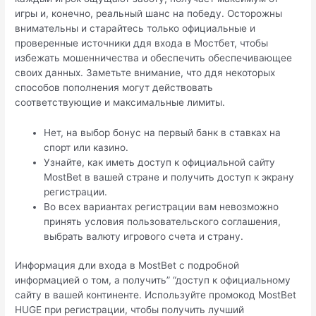
игры и, конечно, реальный шанс на победу. Осторожны
внимательны и старайтесь только официальные и
проверенные источники ддя входа в Мостбет, чтобы
избежать мошенничества и обеспечить обеспечивающее
своих данных. Заметьте внимание, что ддя некоторых
способов пополнения могут действовать
соответствующие и максимальные лимиты.
Нет, на выбор бонус на первый банк в ставках на
спорт или казино.
Узнайте, как иметь доступ к официальной сайту
MostBet в вашей стране и получить доступ к экрану
регистрации.
Во всех вариантах регистрации вам невозможно
принять условия пользовательского соглашения,
выбрать валюту игрового счета и страну.
Информация дли входа в MostBet с подробной
информацией о том, а получить” “доступ к официальному
сайту в вашей континенте. Используйте промокод MostBet
HUGE при регистрации, чтобы получить лучший