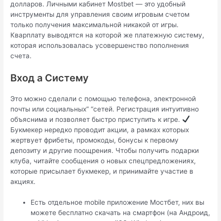
долларов. Личными кабинет Mostbet — это удобный
инструменты для управления своим игровым счетом
только получения максимальной никакой от игры.
Кварплату выводятся на которой же платежную систему,
которая использовалась усовершенство пополнения
счета.
Вход а Систему
Это можно сделали с помощью телефона, электронной
почты или социальных” “сетей. Регистрация интуитивно
объяснима и позволяет быстро приступить к игре.
Букмекер нередко проводит акции, а рамках которых
жертвует фрибеты, промокоды, бонусы к первому
депозиту и другие поощрения. Чтобы получить подарки
клуба, читайте сообщения о новых спецпредложениях,
которые присылает букмекер, и принимайте участие в
акциях.
Есть отдельное mobile приложение Мостбет, них вы
можете бесплатно скачать на смартфон (на Андроид,