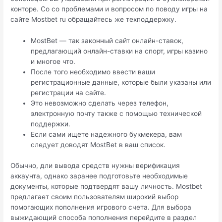
конторе. Со со проблемами и вопросом по поводу игры на
сайте Mostbet ru обращайтесь же техподдержку.
MostBet — так законный сайт онлайн-ставок,
предлагающий онлайн-ставки на спорт, игры казино
и многое что.
После того необходимо ввести ваши
регистрационные данные, которые были указаны или
регистрации на сайте.
Это невозможно сделать через телефон,
электронную почту также с помощью технической
поддержки.
Если сами ищете надежного букмекера, вам
следует доводят MostBet в ваш список.
Обычно, дли вывода средств нужны верификация
аккаунта, однако заранее подготовьте необходимые
документы, которые подтвердят вашу личность. Mostbet
предлагает своим пользователям широкий выбор
помогающих пополнения игрового счета. Для выбора
выжидающий способа пополнения перейдите в раздел