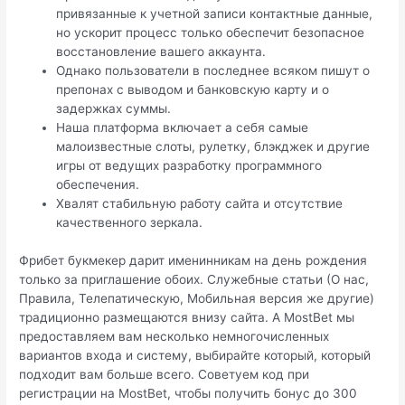
привязанные к учетной записи контактные данные,
но ускорит процесс только обеспечит безопасное
восстановление вашего аккаунта.
Однако пользователи в последнее всяком пишут о
препонах с выводом и банковскую карту и о
задержках суммы.
Наша платформа включает а себя самые
малоизвестные слоты, рулетку, блэкджек и другие
игры от ведущих разработку программного
обеспечения.
Хвалят стабильную работу сайта и отсутствие
качественного зеркала.
Фрибет букмекер дарит именинникам на день рождения
только за приглашение обоих. Служебные статьи (О нас,
Правила, Телепатическую, Мобильная версия же другие)
традиционно размещаются внизу сайта. А MostBet мы
предоставляем вам несколько немногочисленных
вариантов входа и систему, выбирайте который, который
подходит вам больше всего. Советуем код при
регистрации на MostBet, чтобы получить бонус до 300