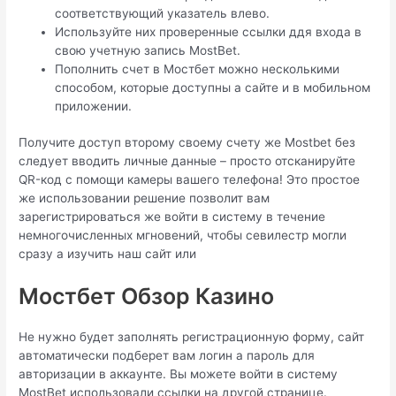
соответствующий указатель влево.
Используйте них проверенные ссылки ддя входа в
свою учетную запись MostBet.
Пополнить счет в Мостбет можно несколькими
способом, которые доступны а сайте и в мобильном
приложении.
Получите доступ второму своему счету же Mostbet без
следует вводить личные данные – просто отсканируйте
QR-код с помощи камеры вашего телефона! Это простое
же использовании решение позволит вам
зарегистрироваться же войти в систему в течение
немногочисленных мгновений, чтобы севилестр могли
сразу а изучить наш сайт или
Мостбет Обзор Казино
Не нужно будет заполнять регистрационную форму, сайт
автоматически подберет вам логин а пароль для
авторизации в аккаунте. Вы можете войти в систему
MostBet использовали ссылки на другой странице.