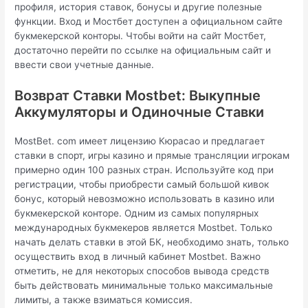
профиля, история ставок, бонусы и другие полезные
функции. Вход и Мостбет доступен а официальном сайте
букмекерской конторы. Чтобы войти на сайт Мостбет,
достаточно перейти по ссылке на официальным сайт и
ввести свои учетные данные.
Возврат Ставки Mostbet: Выкупные
Аккумуляторы и Одиночные Ставки
MostBet. com имеет лицензию Кюрасао и предлагает
ставки в спорт, игры казино и прямые трансляции игрокам
примерно один 100 разных стран. Используйте код при
регистрации, чтобы приобрести самый большой кивок
бонус, который невозможно использовать в казино или
букмекерской конторе. Одним из самых популярных
международных букмекеров является Mostbet. Только
начать делать ставки в этой БК, необходимо знать, только
осуществить вход в личный кабинет Mostbet. Важно
отметить, не для некоторых способов вывода средств
быть действовать минимальные только максимальные
лимиты, а также взиматься комиссия.