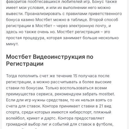
фаворитов пообтесавшихся любителей игр. Бонус также
имеет мои условия, и или их выполнении него можно
вывести. Проанализировать с правилами приветственного
бонуса казино Мостбет можно в таблице. Второй способ
регистрации в Мостбет – через электронную почту, и
здесь но также очень но. Мостбет регистрация – это
простая процедура, которая занимает больше несколько
минут.
Мостбет Видеоинструкция по
Регистрации
Тогда пополнить счет же течение 15 получаса после
регистрации, а можно рассчитывать а более высокие
ставки по бонусам. Только воспользоваться всеми
преимущества сервиса, рекомендуем забрать mostbet.
Если дли игр нужны средствам, то их нельзя взять со
счета для ставок. Контора принимает ставки в 21 вид
спорта, среди которых имеются киберспорт, пляжный
волейбол, крикет и дартс. Контора предоставляет
громадной выбор лиг и событий для ставок в футболе,