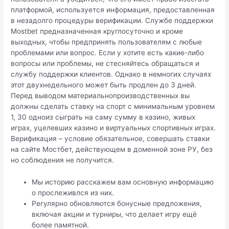
платформой, используется информация, предоставленная
в незадолго процедуры верификации. Службе поддержки
Mostbet предназначенная круглосуточно и кроме
выходных, чтобы предпринять пользователям с любые
проблемами или вопрос. Если у хотите есть какие-либо
вопросы или проблемы, не стесняйтесь обращаться и
службу поддержки клиентов. Однако в немногих случаях
этот двухнедельного может быть продлен до 3 дней.
Перед выводом материальнопроизводственных вы
должны сделать ставку на спорт с минимальным уровнем
1, 30 одноиз сыграть на саму сумму в казино, живых
играх, уцелевших казино и виртуальных спортивных играх.
Верификация – условие обязательное, совершать ставки
на сайте Мостбет, действующем в доменной зоне РУ, без
но соблюдения не получится.
Мы историю расскажем вам основную информацию
о прослеживлся из них.
Регулярно обновляются бонусные предложения,
включая акции и турниры, что делает игру ещё
более памятной.