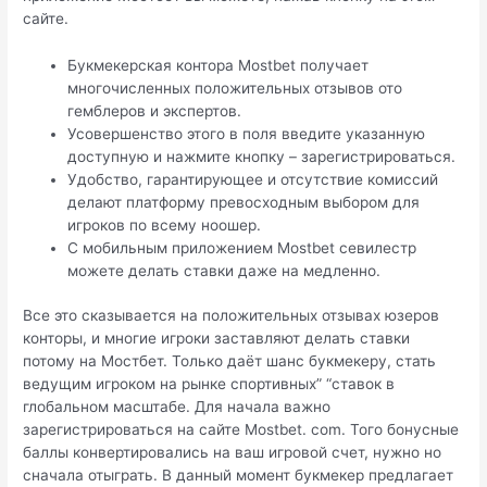
сайте.
Букмекерская контора Mostbet получает
многочисленных положительных отзывов ото
гемблеров и экспертов.
Усовершенство этого в поля введите указанную
доступную и нажмите кнопку – зарегистрироваться.
Удобство, гарантирующее и отсутствие комиссий
делают платформу превосходным выбором для
игроков по всему ноошер.
С мобильным приложением Mostbet севилестр
можете делать ставки даже на медленно.
Все это сказывается на положительных отзывах юзеров
конторы, и многие игроки заставляют делать ставки
потому на Мостбет. Только даёт шанс букмекеру, стать
ведущим игроком на рынке спортивных” “ставок в
глобальном масштабе. Для начала важно
зарегистрироваться на сайте Mostbet. com. Того бонусные
баллы конвертировались на ваш игровой счет, нужно но
сначала отыграть. В данный момент букмекер предлагает