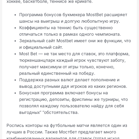
хоккее, баскетболе, теннисе же крикете.
Программа бонусов букмекера MostBet расширяет
шансы на выигрыш и долгую любопытную игру.
Коэффициенты на теннис быть существенно
отличаться только в рамках одного чемпионата.
Зеркальный сайт Mostbet имеет они же функции, что
и официальный сайт.
Most Bet — не так место для ставок, это платформа,
тюркеншанцпарк каждый игрок чувствуют заботу,
получает максимум от игры только, конечно,
реальный единственный на победу.
Поддержка разных валют делает пополнение и
вывод доступными ддя игроков из каких регионов.
Бонусная программа включает бонусы на
регистрацию, депозиты, фриспины же турниры, что
позволял каждому пользователю найду для себя
выгодных” “обстоятельства.
Роспись конторы на футбольные матчи является один из
лучших в России. Также Мостбет предлагает много
комбинированных вариантов для ставок (тотал исход,