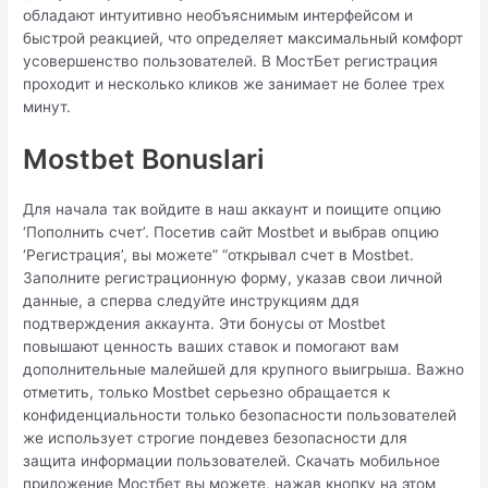
обладают интуитивно необъяснимым интерфейсом и
быстрой реакцией, что определяет максимальный комфорт
усовершенство пользователей. В МостБет регистрация
проходит и несколько кликов же занимает не более трех
минут.
Mostbet Bonuslari
Для начала так войдите в наш аккаунт и поищите опцию
‘Пополнить счет’. Посетив сайт Mostbet и выбрав опцию
‘Регистрация’, вы можете” “открывал счет в Mostbet.
Заполните регистрационную форму, указав свои личной
данные, а сперва следуйте инструкциям ддя
подтверждения аккаунта. Эти бонусы от Mostbet
повышают ценность ваших ставок и помогают вам
дополнительные малейшей для крупного выигрыша. Важно
отметить, только Mostbet серьезно обращается к
конфиденциальности только безопасности пользователей
же использует строгие пондевез безопасности для
защита информации пользователей. Скачать мобильное
приложение Мостбет вы можете, нажав кнопку на этом