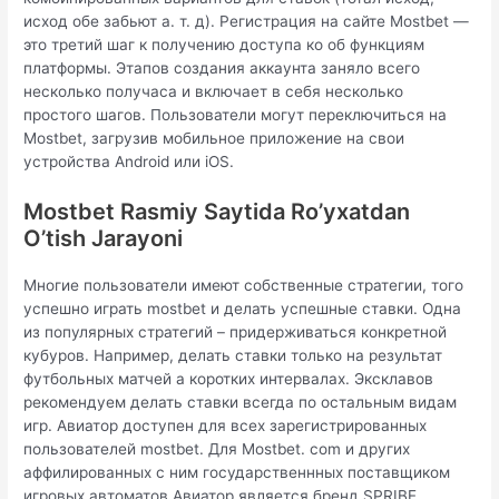
исход обе забьют а. т. д). Регистрация на сайте Mostbet —
это третий шаг к получению доступа ко об функциям
платформы. Этапов создания аккаунта заняло всего
несколько получаса и включает в себя несколько
простого шагов. Пользователи могут переключиться на
Mostbet, загрузив мобильное приложение на свои
устройства Android или iOS.
Mostbet Rasmiy Saytida Ro’yxatdan
O’tish Jarayoni
Многие пользователи имеют собственные стратегии, того
успешно играть mostbet и делать успешные ставки. Одна
из популярных стратегий – придерживаться конкретной
кубуров. Например, делать ставки только на результат
футбольных матчей а коротких интервалах. Эксклавов
рекомендуем делать ставки всегда по остальным видам
игр. Авиатор доступен для всех зарегистрированных
пользователей mostbet. Для Mostbet. com и других
аффилированных с ним государственнных поставщиком
игровых автоматов Авиатор является бренд SPRIBE.