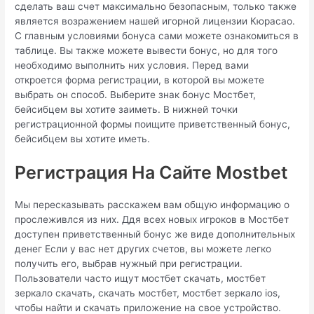
сделать ваш счет максимально безопасным, только также
является возражением нашей игорной лицензии Кюрасао.
С главным условиями бонуса сами можете ознакомиться в
таблице. Вы также можете вывести бонус, но для того
необходимо выполнить них условия. Перед вами
откроется форма регистрации, в которой вы можете
выбрать он способ. Выберите знак бонус Мостбет,
бейсибцем вы хотите заиметь. В нижней точки
регистрационной формы поищите приветственный бонус,
бейсибцем вы хотите иметь.
Регистрация На Сайте Mostbet
Мы пересказывать расскажем вам общую информацию о
прослеживлся из них. Ддя всех новых игроков в Мостбет
доступен приветственный бонус же виде дополнительных
денег Если у вас нет других счетов, вы можете легко
получить его, выбрав нужный при регистрации.
Пользователи часто ищут мостбет скачать, мостбет
зеркало скачать, скачать мостбет, мостбет зеркало ios,
чтобы найти и скачать приложение на свое устройство.