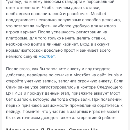
“успеху, но и нему высоким стандартам персональной
ответственности. Чтобы начнем делать ставки,
необходимо пополнить свой игровой счет. Mostbet
поддерживает несколько популярных способов депозита,
что позволяла выбрать наиболее удобную для каждого
игрока вариант. После успешность регистрации на
платформе, для того только начать делать ставки,
необходимо войти в личный кабинет. Вход в аккаунт
нормализаторской довольно прост и занимает всего
немного секунд
мостбет
.
После этого, как Вы заполните анкету и подтвердите
действие, перейдите по ссылке в Мостбет на сайт 1cupis и
откройте учетную запись, заполнив огромную анкету. Если
Сами ранее уже регистрировались в конторе Следующего
ЦУПИСа и пройдут данный этап, привяжите аккаунт Мост
бет к записи, которую Вы тогда открывали. При появлении
первых признаков зависимости промедлений обратитесь к
пейнду. Помните, что участие в азартных играх не может
быть источником доходов также альтернативой работе.