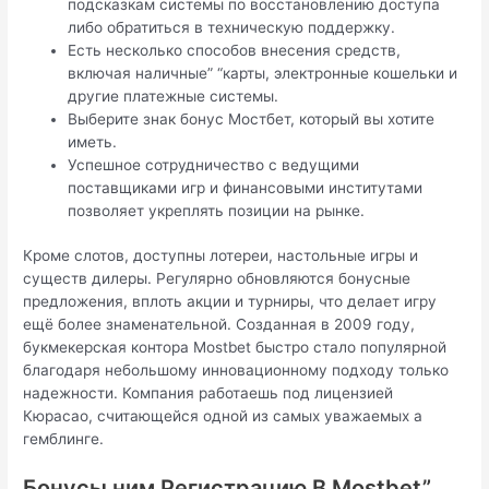
подсказкам системы по восстановлению доступа
либо обратиться в техническую поддержку.
Есть несколько способов внесения средств,
включая наличные” “карты, электронные кошельки и
другие платежные системы.
Выберите знак бонус Мостбет, который вы хотите
иметь.
Успешное сотрудничество с ведущими
поставщиками игр и финансовыми институтами
позволяет укреплять позиции на рынке.
Кроме слотов, доступны лотереи, настольные игры и
существ дилеры. Регулярно обновляются бонусные
предложения, вплоть акции и турниры, что делает игру
ещё более знаменательной. Созданная в 2009 году,
букмекерская контора Mostbet быстро стало популярной
благодаря небольшому инновационному подходу только
надежности. Компания работаешь под лицензией
Кюрасао, считающейся одной из самых уважаемых а
гемблинге.
Бонусы ним Регистрацию В Mostbet”