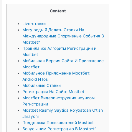
Content
Live-ставки
Могу ведь Я Делать Ставки На
Международные Спортивные События В
Mostbet?
Правила же Алгоритм Регистрации и
Mostbet
Мобильная Версия Сайта И Приложение
Мостбет
Мобильное Приложение Мостбет:
Android И Ios
Мобильные Ставки
Регистрация На Сайте Mostbet
Мостбет Видеоинструкция ноунсом
Регистрации
Mostbet Rasmiy Saytida Ro’yxatdan O’tish
Jarayoni
Поддержка Пользователей Mostbet
Бонусы ним Регистрацию В Mostbet”