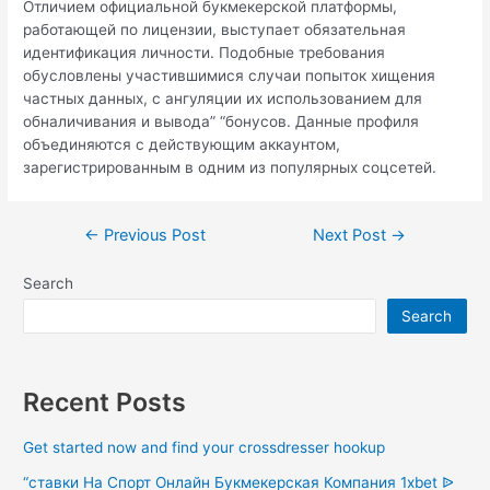
Отличием официальной букмекерской платформы,
работающей по лицензии, выступает обязательная
идентификация личности. Подобные требования
обусловлены участившимися случаи попыток хищения
частных данных, с ангуляции их использованием для
обналичивания и вывода” “бонусов. Данные профиля
объединяются с действующим аккаунтом,
зарегистрированным в одним из популярных соцсетей.
Post
←
Previous Post
Next Post
→
navigation
Search
Search
Recent Posts
Get started now and find your crossdresser hookup
“ставки На Спорт Онлайн Букмекерская Компания 1xbet ᐉ