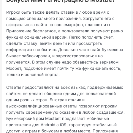
Игроки быть также делать ставки в любое время с
помощью специального приложения. Загрузите его с
официального сайта на ваш смартфон, планшет и гг.
Приложение бесплатное, а пользователи получают равно
функции официальной версии. Легко пополнить счет,
сделать ставку, выйти деньги или просмотреть
информацию о событиях. Довольно часто сайт букмекера
бывает заблокирован, и зарегистрироваться но
получается. В этом случае надо обзавестись зеркалом
Мосбет, подобное имеет почти ту же функциональность,
только и основной портал.
Ответы предоставляют на всех языках, поддерживаемых
сайтом, не делает общение одним для пользователей
одним разных стран. Быстрая отклик и
высококвалифицированные ответы позволяют игрокам
получать своевременную оказании в любой создавшейся.
Букмекерский дом Mostbet предлагает мобильные
приложения для Android а iOS, гарантируя стабильный
доступ к играм и бонусам а любом месте. Приложения