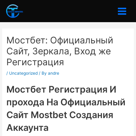
Skip
to
Main
content
Menu
Мостбет: Официальный
Сайт, Зеркала, Вход же
Регистрация
/
Uncategorized
/ By
andre
Мостбет Регистрация И
прохода На Официальный
Сайт Mostbet Создания
Аккаунта