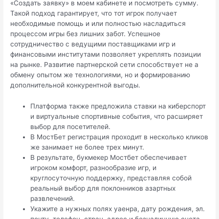
«Создать заявку» в моем кабинете и посмотреть сумму.
Такой подход гарантирует, что тот игрок получает
необходимые помощь и или полностью насладиться
процессом игры без лишних забот. Успешное
сотрудничество с ведущими поставщиками игр и
финансовыми институтами позволяет укреплять позиции
на рынке. Развитие партнерской сети способствует не а
обмену опытом же технологиями, но и формированию
дополнительной конкурентной выгоды.
Платформа также предложила ставки на киберспорт
и виртуальные спортивные события, что расширяет
выбор для посетителей.
В МостБет регистрация проходит в несколько кликов
же занимает не более трех минут.
В результате, букмекер Мостбет обеспечивает
игроком комфорт, разнообразие игр, и
круглосуточную поддержку, представляя собой
реальный выбор для поклонников азартных
развлечений.
Укажите а нужных полях уаенра, дату рождения, эл.