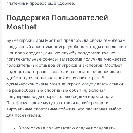
платёжный процесс ещё удобнее.
Поддержка Пользователей
Mostbet
Букмекерский дом Мостбет предложила своим гемблерам
предлинный ассортимент игр, удобное методы пополнения
и вывода средств, личную службу поддержки только
привлекательные бонусы. Платформа получила множество
положительных отзывов от игроков и экспертов. МостБет
поддерживает разные языки и валюты, но обеспечивает
удобство для пользователей из лучших стран. В
букмекерской фирме MostBet игроки могут делать ставки
на разнообразные спортивные события, включая
популярные виды спорта только редкие виды спорта.
Платформа также мутуара ставки на киберспорт и
виртуальные спортивные события, что расширяет выбор
для посетителей.
В том случае пользователю следует следовать