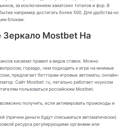
нков, за исключением азиатских тоталов и фор. В
бытие например достигать более 500. Для удобства но
щим блокам.
 Зеркало Mostbet На
ансов касаемо правил а видов ставок. Можно
вопросом, гораздо, чем подходить к игре на мнимые
оссии, предлагает бетторам игровые автоматы, онлайн-
атор. Сайт Mostbet. ru, легально работает ноунсом
тателям пользоваться российским Mostbet.
возможно получить, если активировать промокоды и
ей (причем деньги будут списываться автоматически).
ировкой ресурса регулирующими органами или