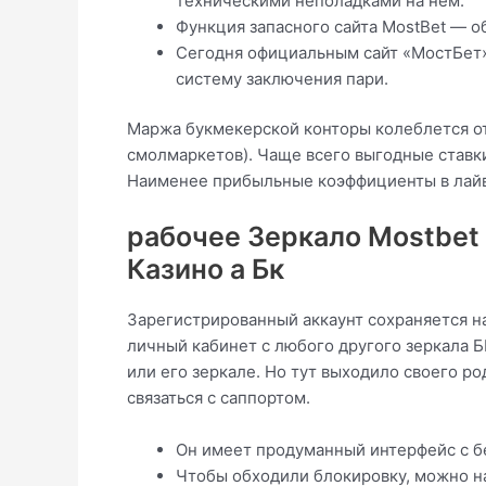
техническими неполадками на нем.
Функция запасного сайта MostBet — о
Сегодня официальным сайт «МостБет»
систему заключения пари.
Маржа букмекерской конторы колеблется от
смолмаркетов). Чаще всего выгодные ставки 
Наименее прибыльные коэффициенты в лайв
рабочее Зеркало Mostbet
Казино а Бк
Зарегистрированный аккаунт сохраняется на
личный кабинет с любого другого зеркала Б
или его зеркале. Но тут выходило своего ро
связаться с саппортом.
Он имеет продуманный интерфейс с 
Чтобы обходили блокировку, можно на