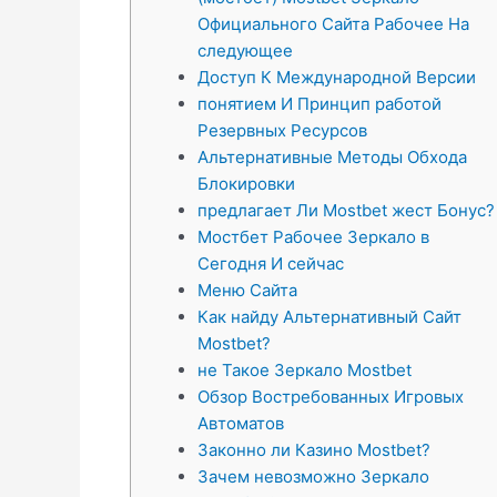
Официального Сайта Рабочее На
следующее
Доступ К Международной Версии
понятием И Принцип работой
Резервных Ресурсов
Альтернативные Методы Обхода
Блокировки
предлагает Ли Mostbet жест Бонус?
Мостбет Рабочее Зеркало в
Сегодня И сейчас
Меню Сайта
Как найду Альтернативный Сайт
Mostbet?
не Такое Зеркало Mostbet
Обзор Востребованных Игровых
Автоматов
Законно ли Казино Mostbet?
Зачем невозможно Зеркало