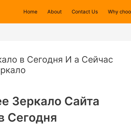
Home
About
Contact Us
Why choo
ало в Сегодня И а Сейчас
еркало
ее Зеркало Сайта
в Сегодня