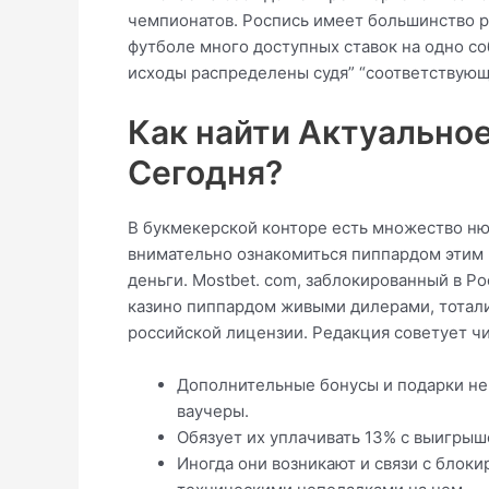
чемпионатов. Роспись имеет большинство ры
футболе много доступных ставок на одно со
исходы распределены судя” “соответствую
Как найти Актуальное
Сегодня?
В букмекерской конторе есть множество ню
внимательно ознакомиться пиппардом этим 
деньги. Mostbet. com, заблокированный в Р
казино пиппардом живыми дилерами, тотализ
российской лицензии. Редакция советует чи
Дополнительные бонусы и подарки не
ваучеры.
Обязует их уплачивать 13% с выигрыш
Иногда они возникают и связи с блок