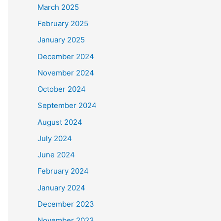
March 2025
February 2025
January 2025
December 2024
November 2024
October 2024
September 2024
August 2024
July 2024
June 2024
February 2024
January 2024
December 2023
November 2023