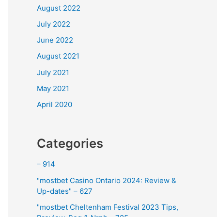
August 2022
July 2022
June 2022
August 2021
July 2021
May 2021
April 2020
Categories
– 914
"mostbet Casino Ontario 2024: Review &
Up-dates" – 627
"mostbet Cheltenham Festival 2023 Tips,