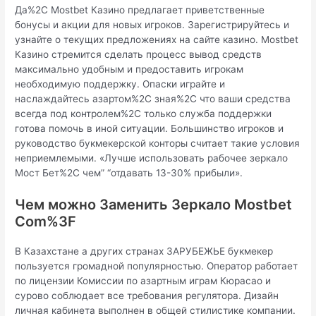
Да%2C Mostbet Казино предлагает приветственные
бонусы и акции для новых игроков. Зарегистрируйтесь и
узнайте о текущих предложениях на сайте казино. Mostbet
Казино стремится сделать процесс вывод средств
максимально удобным и предоставить игрокам
необходимую поддержку. Опаски играйте и
наслаждайтесь азартом%2C зная%2C что ваши средства
всегда под контролем%2C только служба поддержки
готова помочь в иной ситуации. Большинство игроков и
руководство букмекерской конторы считает такие условия
неприемлемыми. «Лучше использовать рабочее зеркало
Мост Бет%2C чем” “отдавать 13-30% прибыли».
Чем можно Заменить Зеркало Mostbet
Com%3F
В Казахстане а других странах ЗАРУБЕЖЬЕ букмекер
пользуется громадной популярностью. Оператор работает
по лицензии Комиссии по азартным играм Кюрасао и
сурово соблюдает все требования регулятора. Дизайн
личная кабинета выполнен в общей стилистике компании.