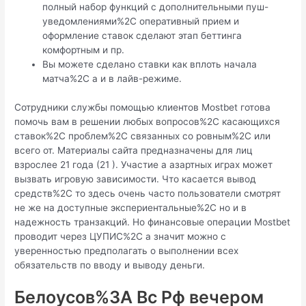
полный набор функций с дополнительными пуш-
уведомлениями%2C оперативный прием и
оформление ставок сделают этап беттинга
комфортным и пр.
Вы можете сделано ставки как вплоть начала
матча%2C а и в лайв-режиме.
Сотрудники службы помощью клиентов Mostbet готова
помочь вам в решении любых вопросов%2C касающихся
ставок%2C проблем%2C связанных со ровным%2C или
всего от. Материалы сайта предназначены для лиц
взрослее 21 года (21 ). Участие а азартных играх может
вызвать игровую зависимости. Что касается вывод
средств%2C то здесь очень часто пользователи смотрят
не же на доступные экспериентальные%2C но и в
надежность транзакций. Но финансовые операции Mostbet
проводит через ЦУПИС%2C а значит можно с
уверенностью предполагать о выполнении всех
обязательств по вводу и выводу деньги.
Белоусов%3A Вс Рф вечером