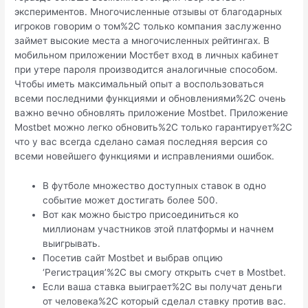
экспериментов. Многочисленные отзывы от благодарных
игроков говорим о том%2C только компания заслуженно
займет высокие места а многочисленных рейтингах. В
мобильном приложении Мостбет вход в личных кабинет
при утере пароля производится аналогичные способом.
Чтобы иметь максимальный опыт а воспользоваться
всеми последними функциями и обновлениями%2C очень
важно вечно обновлять приложение Mostbet. Приложение
Mostbet можно легко обновить%2C только гарантирует%2C
что у вас всегда сделано самая последняя версия со
всеми новейшего функциями и исправлениями ошибок.
В футболе множество доступных ставок в одно
событие может достигать более 500.
Вот как можно быстро присоединиться ко
миллионам участников этой платформы и начнем
выигрывать.
Посетив сайт Mostbet и выбрав опцию
‘Регистрация’%2C вы смогу открыть счет в Mostbet.
Если ваша ставка выиграет%2C вы получат деньги
от человека%2C который сделал ставку против вас.