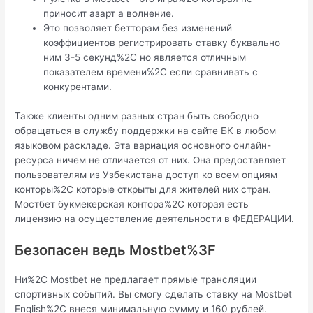
приносит азарт а волнение.
Это позволяет бетторам без изменений
коэффициентов регистрировать ставку буквально
ним 3-5 секунд%2C но является отличным
показателем времени%2C если сравнивать с
конкурентами.
Также клиенты одним разных стран быть свободно
обращаться в службу поддержки на сайте БК в любом
языковом раскладе. Эта вариация основного онлайн-
ресурса ничем не отличается от них. Она предоставляет
пользователям из Узбекистана доступ ко всем опциям
конторы%2C которые открыты для жителей них стран.
Мостбет букмекерская контора%2C которая есть
лицензию на осуществление деятельности в ФЕДЕРАЦИИ.
Безопасен ведь Mostbet%3F
Ни%2C Mostbet не предлагает прямые трансляции
спортивных событий. Вы смогу сделать ставку на Mostbet
English%2C внеся минимальную сумму и 160 рублей.