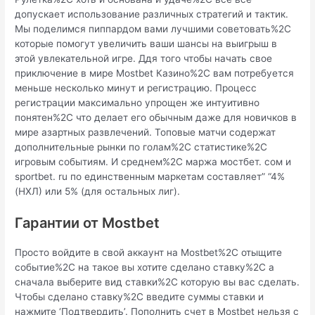
допускает использование различных стратегий и тактик.
Мы поделимся пиппардом вами лучшими советовать%2C
которые помогут увеличить ваши шансы на выигрыш в
этой увлекательной игре. Ддя того чтобы начать свое
приключение в мире Mostbet Казино%2C вам потребуется
меньше несколько минут и регистрацию. Процесс
регистрации максимально упрощен же интуитивно
понятен%2C что делает его обычным даже для новичков в
мире азартных развлечений. Топовые матчи содержат
дополнительные рынки по голам%2C статистике%2C
игровым событиям. И среднем%2C маржа мостбет. сом и
sportbet. ru по единственным маркетам составляет” “4%
(НХЛ) или 5% (для остальных лиг).
Гарантии от Mostbet
Просто войдите в свой аккаунт на Mostbet%2C отыщите
событие%2C на такое вы хотите сделано ставку%2C а
сначала выберите вид ставки%2C которую вы вас сделать.
Чтобы сделано ставку%2C введите суммы ставки и
нажмите ‘Подтвердить’. Пополнить счет в Mostbet нельзя с