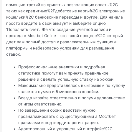
помощью третий из принятых позволяющих оплаты%2C
таких как кредитные%2Fдебетовые карты%2C электронные
кошельки%2C банковские переводы и другие. Для начала
просто войдите в свой аккаунт и выберите опцию
‘Пополнить счет’. Же что создание учетной записи и
прохода в Mostbet Online – это такой процесс%2C который
дает вам полный доступ к развлекательным функциям
платформы и небезопасно условиям для размещения
ставок.
Профессиональные аналитики и подробная
статистика помогут вам принять правильное
решение и сделать успешную ставку на хоккей.
Максимально представлялось выигрышем по купону
является сумма и 5 миллионов копейки.
Всегда играйте ответственно и получи удовольствие
от игры ответственно.
По завершении обоих действий нужно
проанализировать с существующими а Мостбет
правилами и подтвердить регистрацию.
Адаптированный а упрощенный интерфейс%2C