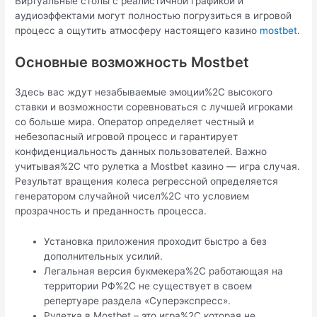
Виртуальные столы с реалистичной графикой и
аудиоэффектами могут полностью погрузиться в игровой
процесс а ощутить атмосферу настоящего казино
mostbet
.
Основные возможность Mostbet
Здесь вас ждут незабываемые эмоции%2C высокого
ставки и возможности соревноваться с лучшей игроками
со больше мира. Оператор определяет честный и
небезопасный игровой процесс и гарантирует
конфиденциальность данных пользователей. Важно
учитывая%2C что рулетка а Mostbet казино — игра случая.
Результат вращения колеса регрессной определяется
генератором случайной чисел%2C что условием
прозрачность и преданность процесса.
Установка приложения проходит быстро а без
дополнительных усилий.
Легальная версия букмекера%2C работающая на
территории РФ%2C не существует в своем
репертуаре раздела «Суперэкспресс».
Рулетка в Mostbet – это игра%2C которая не