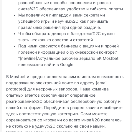
разнообразные способы пополнения игрового
счета%2C обеспечивая удобство и гибкость оплаты.
Мы поделимся пиппардом вами секретами
успешного игры и научим%2C как принимать
правильных решения при одной раздаче.
Чтобы обыграть дилера в блэкджеке%2C нужно
знать несколько советов и стратегий.
Под ними красуются баннеры с акциями и прочей
полезной информацией о букмекерской конторе.”
“[newline]Актуальное рабочее зеркало БК Mostbet
невозможно найти в Google.
В Mostbet и предоставляем нашим клиентам возможность
поддержки по электронной почте по адресу [email
protected] для несрочных запросов. Наша команда
опытных агентов обеспечивает оперативное
реагирование%2C обеспечивая бесперебойную работу и
нашей платформе. Перейдите в раздел казино и выберите
здесь соответствующую категорию. Сами можете
соревноваться со игроками со всего мира%2C полагаясь
не столько на удачу%2C сколько на свои навыки.