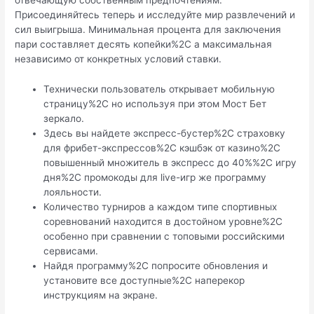
Присоединяйтесь теперь и исследуйте мир развлечений и
сил выигрыша. Минимальная процента для заключения
пари составляет десять копейки%2C а максимальная
независимо от конкретных условий ставки.
Технически пользователь открывает мобильную
страницу%2C но используя при этом Мост Бет
зеркало.
Здесь вы найдете экспресс-бустер%2C страховку
для фрибет-экспрессов%2C кэшбэк от казино%2C
повышенный множитель в экспресс до 40%%2C игру
дня%2C промокоды для live-игр же программу
лояльности.
Количество турниров а каждом типе спортивных
соревнований находится в достойном уровне%2C
особенно при сравнении с топовыми российскими
сервисами.
Найдя программу%2C попросите обновления и
установите все доступные%2C наперекор
инструкциям на экране.