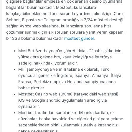
çizgilere bağlantılar empieza en çok aranan casino oyunlarına
bağlantılar bulunmaktadır. Mostbet, kullanıcılara
karşılaşabilecekleri her türlü sorunda yardımcı olmak için Canlı
Sohbet, E-posta ve Telegram aracılığıyla 7/24 müşteri desteği
sağlar. Ayrıca web sitesinde, kullanıcılara sorularına hızlı
çözümler sunmak için sık sorulan sorulara yanıt veren kapsamlı
bir SSS bölümü bulunmaktadır
mostbet güncel
.
MostBet Azerbaycan’ın şöhret iddiası,” “bahis şirketinin
yüksek pra çekme hızı, kayıt kolaylığı ve interfeys
sadeliği hakkındaki yorumlarıdır.
Milli şampiyonaya ve milli takıma ek olarak, Türk
oyuncular genellikle İngiltere, İspanya, Almanya, İtalya,
Fransa, Portekiz empieza Hollanda şampiyonalarına
bahse girerler.
Mostbet Casino web sürümü (tarayıcıdaki web sitesi),
iOS ve Google android uygulamaları aracılığıyla
oynanabilir.
Mostbet tarafından sunulan kredi/banka kartları, e-
cüzdanlar, banka havaleleri ve diğerleri gibi para çekme
seçeneklerinden birini kullanmak suretiyle kazancınızı
nakde çevirebilirsiniz.