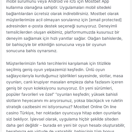
mobil sürümünü veya Android ve iOS için Mostbet App
kullanma olanağına sahiptir. Uygulamaları mobil sitedeki
bağlantılardan ücretsiz olarak indirebilirsiniz. Mostbet olarak
müşterilerimize acil olmayan sorularınız için [email protected]
adresinden e-posta destek seçeneği sunuyoruz. Deneyimli
temsilcilerden oluşan ekibimiz, platformumuzda kusursuz bir
deneyim sağlamak için hızlı yanıtlar sağlar. Olağan bahislerde,
bir bahisçiyle bir etkinliğin sonucuna veya bir oyunun
sonucuna bahis oynarsınız.
Müşterilerimizin farklı tercihlerini karşılamak için titizlikle
seçilmiş geniş oyun yelpazemizi keşfedin. Ünlü oyun
sağlayıcılarıyla kurduğumuz işbirlikleri sayesinde, slotlar, masa
oyunları, canlı krupiyer masaları empieza daha fazlasını içeren
geniş bir oyun koleksiyonu sunuyoruz. En yeni sürümleri,
popüler favorileri ve özel” “oyunları keşfedin; yüksek bahisli
slotların heyecanını mı arıyorsunuz, yoksa blackjack ve ruletin
stratejik cazibesini mi istiyorsunuz? Mostbet Online On line
casino Türkiye, her noktadan oyuncuya hitap eden oyunlarla
sizi bekliyor. İşlevsel olarak, uygulama hiçbir şekilde siteden
daha geri değildir – burada en yeni bir oyun hesabı oluşturabilir,
hesabınıza em virtude de yatırabilir, bahisçinin tüm bonus