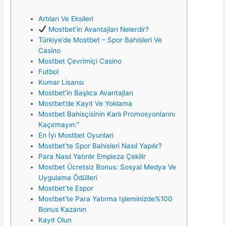
Artıları Ve Eksileri
Mostbet’in Avantajları Nelerdir?
Türkiye’de Mostbet – Spor Bahisleri Ve
Casino
Mostbet Çevrimiçi Casino
Futbol
Kumar Lisansı
Mostbet’in Başlıca Avantajları
Mostbet’de Kayıt Ve Yoklama
Mostbet Bahisçisinin Karlı Promosyonlarını
Kaçırmayın:”
En İyi̇ Mostbet Oyunlari
Mostbet’te Spor Bahisleri Nasıl Yapılır?
Para Nasıl Yatırılır Empieza Çekilir
Mostbet Ücretsiz Bonus: Sosyal Medya Ve
Uygulama Ödülleri
Mostbet’te Espor
Mostbet’te Para Yatırma Işleminizde%100
Bonus Kazanın
Kayıt Olun