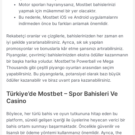
Motor sporları hayranıysanız, Mostbet bahislerinizi
yapmak için mükemmel bir yer olacaktır.
Bu nedenle, Mostbet iOS ve Android uygulamalarını
indirmeden önce bu farkları anlamak önemlidir.
Rekabetçi oranlar ve çizgilerle, bahislerinizden her zaman en
iyi şekilde yararlanabilirsiniz. Ayrıca, sık sık yapılan
promosyonlar ve bonuslarla kâr etme şansınızı artırabilirsiniz.
Piyangolar, çevrimiçi bahislerinizden ekstra ödüller kazanmanın
bir başka harika yoludur. Mostbet’te Powerball ve Mega
Thousands gibi çeşitli piyango oyunları arasından seçim
yapabilirsiniz. Bu piyangolarla, potansiyel olarak bazı büyük
ödüller kazanabilir ve biraz uvant para kazanabilirsiniz.
Türkiye’de Mostbet – Spor Bahisleri Ve
Casino
Böylece, her türlü bahis ve oyun tutkununa hitap eden bu
platform, sürekli gelişen içeriği ile üyelerine heyecan verici bir
bahis ortamı sunmayı başarmaktadır. Öncelikle güvenilir ve
lisanslı bir ödeme yöntemi kullanmanız önemlidir. Ayrıca, the