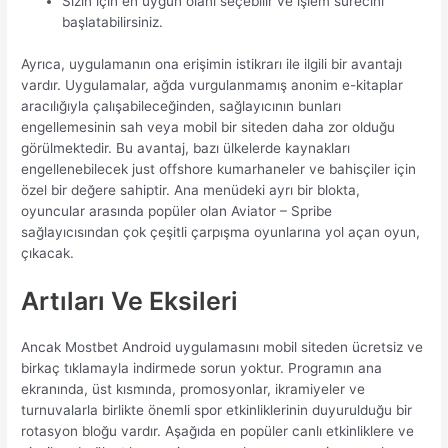
Sizin için en uygun olanı seçebilir ve işlem sürecini
başlatabilirsiniz.
Ayrıca, uygulamanın ona erişimin istikrarı ile ilgili bir avantajı
vardır. Uygulamalar, ağda vurgulanmamış anonim e-kitaplar
aracılığıyla çalışabileceğinden, sağlayıcının bunları
engellemesinin sah veya mobil bir siteden daha zor olduğu
görülmektedir. Bu avantaj, bazı ülkelerde kaynakları
engellenebilecek just offshore kumarhaneler ve bahisçiler için
özel bir değere sahiptir. Ana menüdeki ayrı bir blokta,
oyuncular arasında popüler olan Aviator – Spribe
sağlayıcısından çok çeşitli çarpışma oyunlarına yol açan oyun,
çıkacak.
Artıları Ve Eksileri
Ancak Mostbet Android uygulamasını mobil siteden ücretsiz ve
birkaç tıklamayla indirmede sorun yoktur. Programın ana
ekranında, üst kısmında, promosyonlar, ikramiyeler ve
turnuvalarla birlikte önemli spor etkinliklerinin duyurulduğu bir
rotasyon bloğu vardır. Aşağıda en popüler canlı etkinliklere ve