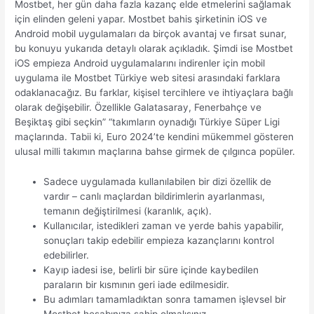
Mostbet, her gün daha fazla kazanç elde etmelerini sağlamak
için elinden geleni yapar. Mostbet bahis şirketinin iOS ve
Android mobil uygulamaları da birçok avantaj ve fırsat sunar,
bu konuyu yukarıda detaylı olarak açıkladık. Şimdi ise Mostbet
iOS empieza Android uygulamalarını indirenler için mobil
uygulama ile Mostbet Türkiye web sitesi arasındaki farklara
odaklanacağız. Bu farklar, kişisel tercihlere ve ihtiyaçlara bağlı
olarak değişebilir. Özellikle Galatasaray, Fenerbahçe ve
Beşiktaş gibi seçkin” “takımların oynadığı Türkiye Süper Ligi
maçlarında. Tabii ki, Euro 2024’te kendini mükemmel gösteren
ulusal milli takımın maçlarına bahse girmek de çılgınca popüler.
Sadece uygulamada kullanılabilen bir dizi özellik de
vardır – canlı maçlardan bildirimlerin ayarlanması,
temanın değiştirilmesi (karanlık, açık).
Kullanıcılar, istedikleri zaman ve yerde bahis yapabilir,
sonuçları takip edebilir empieza kazançlarını kontrol
edebilirler.
Kayıp iadesi ise, belirli bir süre içinde kaybedilen
paraların bir kısmının geri iade edilmesidir.
Bu adımları tamamladıktan sonra tamamen işlevsel bir
Mostbet hesabınıza sahip olmalısınız.