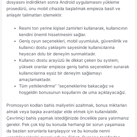
dosyasını indirdikten sonra Android uygulamasını yükleme
prosedürü, onu mobil cihazda başlatmak empieza basit ve
anlaşılır talimatları izlemektir.
Resmi ton yerine kişisel zamirleri kullanarak, kullanıcının
kendini önemli hissetmesini sağlar.
Geniş oyun seçenekleri, mobil uyumluluk, güvenilirlik ve
kullanıcı dostu yaklaşımı sayesinde kullanıcılarına
heyecan dolu bir deneyim sunmaktadır.
Kullanıcı dostu arayüzü ile dikkat çeken bu system,
yüksek oranlar empieza geniş bahis seçenekleri sunarak
kullanıcılarına eşsiz bir deneyim sağlamayı
amaçlamaktadır.
Tüm yetkilendirme” “seçeneklerine bakacağız ve
hoşgeldin bonusunun koşullarını de uma açıklayacağız.
Promosyon kodları bahis maliyetini azaltmak, bonus miktarları
almak veya başka avantajlar elde etmek için kullanılabilir.
Çevrimiçi bahis yapmak istediğinizde öncelikle para yatırmanız
gerekir. Pek çok kişi bu konuda herhangi bir sorun yaşamasa
da bazıları sorunlarla karşılaşıyor ve bu konuda nenni