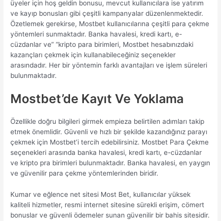
üyeler için hoş geldin bonusu, mevcut kullanıcılara ise yatırım
ve kayıp bonusları gibi çeşitli kampanyalar düzenlenmektedir.
Özetlemek gerekirse, Mostbet kullanıcılarına çeşitli para çekme
yöntemleri sunmaktadır. Banka havalesi, kredi kartı, e-
cüzdanlar ve” “kripto para birimleri, Mostbet hesabınızdaki
kazançları çekmek için kullanabileceğiniz seçenekler
arasındadır. Her bir yöntemin farklı avantajları ve işlem süreleri
bulunmaktadır.
Mostbet’de Kayıt Ve Yoklama
Özellikle doğru bilgileri girmek empieza belirtilen adımları takip
etmek önemlidir. Güvenli ve hızlı bir şekilde kazandığınız parayı
çekmek için Mostbet’i tercih edebilirsiniz. Mostbet Para Çekme
seçenekleri arasında banka havalesi, kredi kartı, e-cüzdanlar
ve kripto pra birimleri bulunmaktadır. Banka havalesi, en yaygın
ve güvenilir para çekme yöntemlerinden biridir.
Kumar ve eğlence net sitesi Most Bet, kullanıcılar yüksek
kaliteli hizmetler, resmi internet sitesine sürekli erişim, cömert
bonuslar ve güvenli ödemeler sunan güvenilir bir bahis sitesidir.