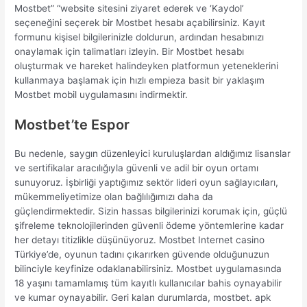
Mostbet” “website sitesini ziyaret ederek ve ‘Kaydol’
seçeneğini seçerek bir Mostbet hesabı açabilirsiniz. Kayıt
formunu kişisel bilgilerinizle doldurun, ardından hesabınızı
onaylamak için talimatları izleyin. Bir Mostbet hesabı
oluşturmak ve hareket halindeyken platformun yeteneklerini
kullanmaya başlamak için hızlı empieza basit bir yaklaşım
Mostbet mobil uygulamasını indirmektir.
Mostbet’te Espor
Bu nedenle, saygın düzenleyici kuruluşlardan aldığımız lisanslar
ve sertifikalar aracılığıyla güvenli ve adil bir oyun ortamı
sunuyoruz. İşbirliği yaptığımız sektör lideri oyun sağlayıcıları,
mükemmeliyetimize olan bağlılığımızı daha da
güçlendirmektedir. Sizin hassas bilgilerinizi korumak için, güçlü
şifreleme teknolojilerinden güvenli ödeme yöntemlerine kadar
her detayı titizlikle düşünüyoruz. Mostbet Internet casino
Türkiye’de, oyunun tadını çıkarırken güvende olduğunuzun
bilinciyle keyfinize odaklanabilirsiniz. Mostbet uygulamasında
18 yaşını tamamlamış tüm kayıtlı kullanıcılar bahis oynayabilir
ve kumar oynayabilir. Geri kalan durumlarda, mostbet. apk