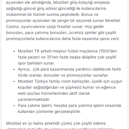
açısından ele alındığında, Mostbet giriş kolaylığı empieza
sağladığı güncel giriş adresi güncelliği ile kullanıcılarına
mükemmel bir hizmet sunma peşindedir. Bonus ve
promosyonlar açısından da zengin bir seçenek sunan Mostbet
Casino, oyuncularına cazip fırsatlar sunar. Hoş geldin
bonusları, para yatırma bonusları, ücretsiz spinler gibi çeşitli
promosyonlarla kullanıcılarına daha fazla kazanma şansı verir.
Mostbet TR şirketi meşhur futbol maçlarına (1500’den
fazla pazar) ve 35’ten fazla başka disipline çok çeşitli
spor bahisleri sunar.
Ayrıca, çok para kazanmanıza yardımcı olabilecek farklı
türde oranlar, bonuslar ve promosyonlar sunarlar.
Mostbet Türkiye family room bahisçiler, üyelik için uygun
koşullar sağladığından ve şüphesiz kumar ve eğlence
web sayfası hizmetlerinden aktif olarak
yararlanmaktadır.
Para çekme işlemi, hesaba para yatırma işlemi sırasında
kullanılan yöntemle gerçekleştirilir.
Mostbet en iyi bahis şirketidir çünkü çok çeşitli ödeme