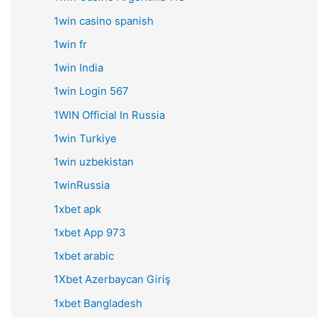
1win casino spanish
1win fr
1win India
1win Login 567
1WIN Official In Russia
1win Turkiye
1win uzbekistan
1winRussia
1xbet apk
1xbet App 973
1xbet arabic
1Xbet Azerbaycan Giriş
1xbet Bangladesh