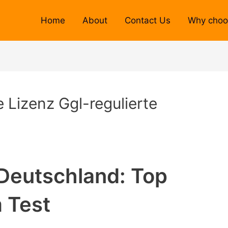
Home
About
Contact Us
Why choo
 Lizenz Ggl-regulierte
 Deutschland: Top
 Test