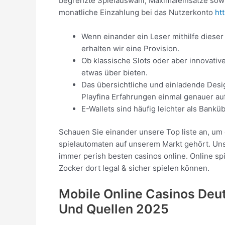
begrenzte Spielauswahl, Maximaleinsätze sowi
monatliche Einzahlung bei das Nutzerkonto
ht
Wenn einander ein Leser mithilfe dieser 
erhalten wir eine Provision.
Ob klassische Slots oder aber innovati
etwas über bieten.
Das übersichtliche und einladende Desi
Playfina Erfahrungen einmal genauer au
E-Wallets sind häufig leichter als Bank
Schauen Sie einander unsere Top liste an, um d
spielautomaten auf unserem Markt gehört. Uns
immer perish besten casinos online. Online s
Zocker dort legal & sicher spielen können.
Mobile Online Casinos Deu
Und Quellen 2025