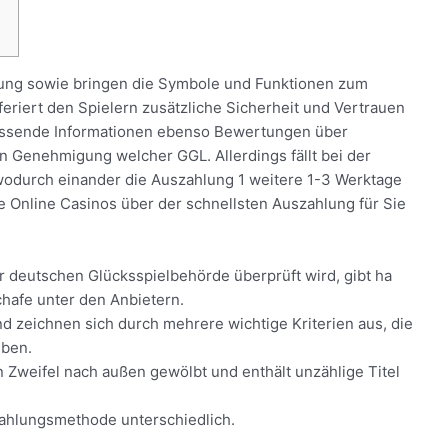
rung sowie bringen die Symbole und Funktionen zum
eriert den Spielern zusätzliche Sicherheit und Vertrauen
umfassende Informationen ebenso Bewertungen über
n Genehmigung welcher GGL. Allerdings fällt bei der
 wodurch einander die Auszahlung 1 weitere 1-3 Werktage
 Online Casinos über der schnellsten Auszahlung für Sie
r deutschen Glücksspielbehörde überprüft wird, gibt ha
chafe unter den Anbietern.
d zeichnen sich durch mehrere wichtige Kriterien aus, die
eben.
 Zweifel nach außen gewölbt und enthält unzählige Titel
Zahlungsmethode unterschiedlich.