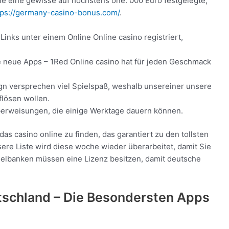
e eine gewisse auf höchstens one. 000 Euro festgelegte,
tps://germany-casino-bonus.com/
.
Links unter einem Online Online casino registriert,
ve neue Apps – 1Red Online casino hat für jeden Geschmack
gn versprechen viel Spielspaß, weshalb unsereiner unsere
flösen wollen.
überweisungen, die einige Werktage dauern können.
as casino online zu finden, das garantiert zu den tollsten
ere Liste wird diese woche wieder überarbeitet, damit Sie
pielbanken müssen eine Lizenz besitzen, damit deutsche
tschland – Die Besondersten Apps