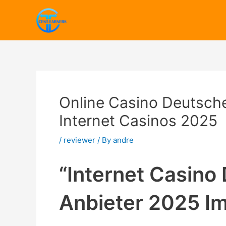
Skip
to
content
Online Casino Deutsche
Internet Casinos 2025
/
reviewer
/ By
andre
“Internet Casino
Anbieter 2025 Im