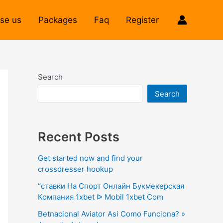
se us
Packages
Faq
Register
Search
Search
Recent Posts
Get started now and find your
crossdresser hookup
“ставки На Спорт Онлайн Букмекерская
Компания 1xbet ᐉ Mobil 1xbet Com
Betnacional Aviator Asi Como Funciona? »