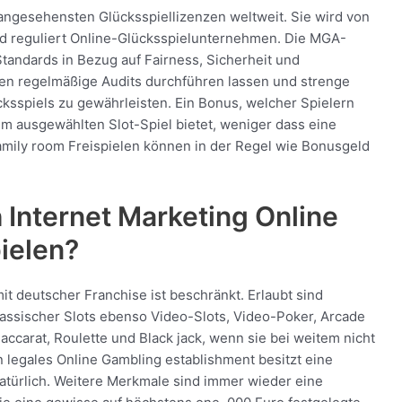
angesehensten Glücksspiellizenzen weltweit. Sie wird von
nd reguliert Online-Glücksspielunternehmen. Die MGA-
Standards in Bezug auf Fairness, Sicherheit und
en regelmäßige Audits durchführen lassen und strenge
lücksspiels zu gewährleisten. Ein Bonus, welcher Spielern
m ausgewählten Slot-Spiel bietet, weniger dass eine
family room Freispielen können in der Regel wie Bonusgeld
 Internet Marketing Online
ielen?
it deutscher Franchise ist beschränkt. Erlaubt sind
lassischer Slots ebenso Video-Slots, Video-Poker, Arcade
accarat, Roulette und Black jack, wenn sie bei weitem nicht
n legales Online Gambling establishment besitzt eine
natürlich. Weitere Merkmale sind immer wieder eine