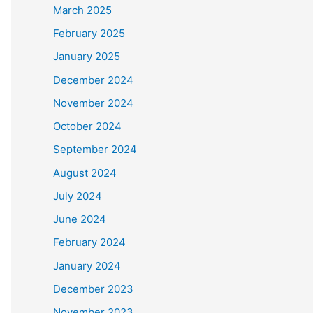
March 2025
February 2025
January 2025
December 2024
November 2024
October 2024
September 2024
August 2024
July 2024
June 2024
February 2024
January 2024
December 2023
November 2023