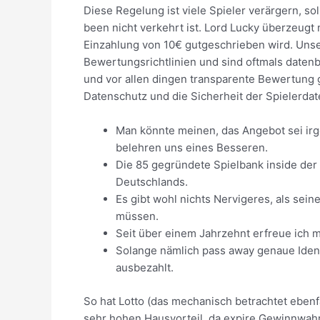
Diese Regelung ist viele Spieler verärgern, so
been nicht verkehrt ist. Lord Lucky überzeugt
Einzahlung von 10€ gutgeschrieben wird. Unse
Bewertungsrichtlinien und sind oftmals datenb
und vor allen dingen transparente Bewertung 
Datenschutz und die Sicherheit der Spielerdat
Man könnte meinen, das Angebot sei irg
belehren uns eines Besseren.
Die 85 gegründete Spielbank inside der
Deutschlands.
Es gibt wohl nichts Nervigeres, als sei
müssen.
Seit über einem Jahrzehnt erfreue ich m
Solange nämlich pass away genaue Identit
ausbezahlt.
So hat Lotto (das mechanisch betrachtet ebenf
sehr hohen Hausvorteil, da expire Gewinnwahr