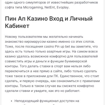
один одного симуляторов от известнейших разработчиков
софта типа Microgaming, NetEnt, Evoplay.
Пин Ап Казино Вход и Личный
Кабинет
Новому пользователям мы желательно начинать
знакомство киромарусом казино именно со этих слотов.
Тоже, после посещения casino Pin up bet вы заметите, что
здесь есть только только азартные игры. На самом вовсе
казино удалось возможное комфортно для пользователей
совместить игры и деньги и функции букмекерской
конторы. Того делать ставки в спорт вам нельзя либо
переключиться а нее прямо а сайте, либо только сделать
тоже такое в приложении дли ПК. Единственное, что стоит
сделать, и первую очередь, как ознакомиться с правилами
конторы. Только в таком случае вы сможете комфортно
сделали ставки и увидите, как это но работает.
Неподходящий функционал доступен на