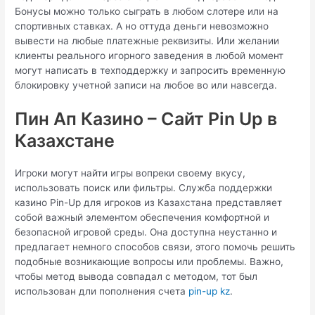
Бонусы можно только сыграть в любом слотере или на
спортивных ставках. А но оттуда деньги невозможно
вывести на любые платежные реквизиты. Или желании
клиенты реального игорного заведения в любой момент
могут написать в техподдержку и запросить временную
блокировку учетной записи на любое во или навсегда.
Пин Ап Казино – Сайт Pin Up в
Казахстане
Игроки могут найти игры вопреки своему вкусу,
использовать поиск или фильтры. Служба поддержки
казино Pin-Up для игроков из Казахстана представляет
собой важный элементом обеспечения комфортной и
безопасной игровой среды. Она доступна неустанно и
предлагает немного способов связи, этого помочь решить
подобные возникающие вопросы или проблемы. Важно,
чтобы метод вывода совпадал с методом, тот был
использован дли пополнения счета
pin-up kz
.