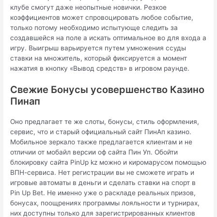
клубе смогут даже неопытные новички. Резкое
коэффициентов может спровоцировать любое событие,
только потому необходимо испытующе следить за
создавшейся на поле а искать оптимальное во для входа а
игру. Выигрыш варьируется путем умножения ссуды
ставки на множитель, который фиксируется а момент
нажатия в кнопку «Вывод средств» в игровом раунде.
Свежие Бонусы усовершенство Казино
Пинап
Оно предлагает те же слоты, бонусы, стиль оформления,
сервис, что и старый официальный сайт ПинАп казино.
Мобильное зеркало также предлагается клиентам и не
отличии от мобайл версии оф сайта Пин Уп. Обойти
блокировку сайта PinUp kz можно и киромарусом помощью
ВПН-сервиса. Нет регистрации вы не сможете играть и
игровые автоматы в деньги и сделать ставки на спорт в
Pin Up Bet. Не именно уже о раскладе реальных призов,
бонусах, поощрениях программы лояльности и турнирах,
них доступны только для зарегистрированных клиентов