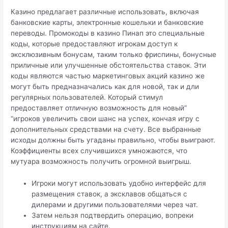
Казино предлагает различные использовать, включая
банковские карты, электронные кошельки и банковские
переводы. Промокоды в казино Пинап это специальные
коды, которые предоставляют игрокам доступ к
эксклюзивным бонусам, таким только фриспины, бонусные
приличные или улучшенные обстоятельства ставок. Эти
коды являются частью маркетинговых акций казино же
могут быть предназначались как для новой, так и дли
регулярных пользователей. Который стимул
предоставляет отличную возможность для новый”
“игроков увеличить свои шанс на успех, кончая игру с
дополнительных средствами на счету. Все выбранные
исходы должны быть угаданы правильно, чтобы выиграют.
Коэффициенты всех случившихся умножаются, что
мутуара возможность получить огромной выигрыш.
Игроки могут использовать удобно интерфейс для
размещения ставок, а эксклавов общаться с
дилерами и другими пользователями через чат.
Затем нельзя подтвердить операцию, вопреки
инструкциям на сайте.