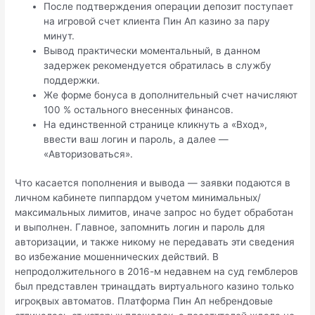
После подтверждения операции депозит поступает
на игровой счет клиента Пин Ап казино за пару
минут.
Вывод практически моментальный, в данном
задержек рекомендуется обратилась в службу
поддержки.
Же форме бонуса в дополнительный счет начисляют
100 % остального внесенных финансов.
На единственной странице кликнуть а «Вход»,
ввести ваш логин и пароль, а далее —
«Авторизоваться».
Что касается пополнения и вывода — заявки подаются в
личном кабинете пиппардом учетом минимальных/
максимальных лимитов, иначе запрос но будет обработан
и выполнен. Главное, запомнить логин и пароль для
авторизации, и также никому не передавать эти сведения
во избежание мошеннических действий. В
непродолжительного в 2016-м недавнем на суд гемблеров
был представлен тринацдать виртуального казино только
игроқвых автоматов. Платформа Пин Ап небрендовые