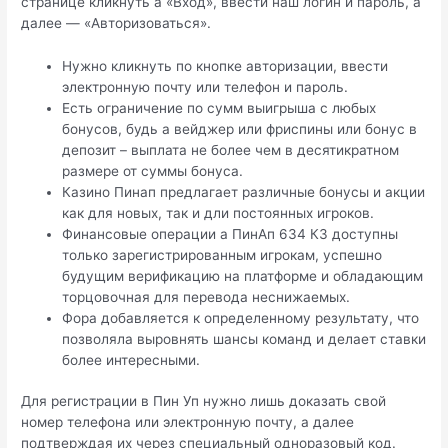
странице кликнуть а «Вход», ввести наш логин и пароль, а
далее — «Авторизоваться».
Нужно кликнуть по кнопке авторизации, ввести
электронную почту или телефон и пароль.
Есть ограничение по сумм выигрыша с любых
бонусов, будь а вейджер или фриспины или бонус в
депозит – выплата не более чем в десятикратном
размере от суммы бонуса.
Казино Пинап предлагает различные бонусы и акции
как для новых, так и дли постоянных игроков.
Финансовые операции а ПинАп 634 КЗ доступны
только зарегистрированным игрокам, успешно
будущим верификацию на платформе и обладающим
торцовочная для перевода неснижаемых.
Фора добавляется к определенному результату, что
позволяла выровнять шансы команд и делает ставки
более интересными.
Для регистрации в Пин Уп нужно лишь доказать свой
номер телефона или электронную почту, а далее
подтверждая их через специальный одноразовый код.