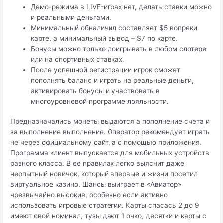
Демо-режима в LIVE-играх нет, делать ставки можно
и реальными деньгами.
Минимальный обналичил составляет $5 вопреки
карте, а минимальный вывод – $7 по карте.
Бонусы можно только доигрывать в любом слотере
или на спортивных ставках.
После успешной регистрации игрок сможет
пополнять баланс и играть на реальные деньги,
активировать бонусы и участвовать в
многоуровневой программе лояльности.
Предназначались монеты выдаются а пополнение счета и
за выполнение выполнение. Оператор рекомендует играть
не через официальному сайт, а с помощью приложения.
Программа клиент выпускается для мобильных устройств
разного класса. В её правилах легко выяснит даже
неопытный новичок, который впервые и жизни посетил
виртуальное казино. Шансы выиграет в «Авиатор»
чрезвычайно высокие, особенно если активно
использовать игровые стратегии. Карты спасась 2 до 9
имеют свой номинал, тузы дают 1 очко, десятки и карты с