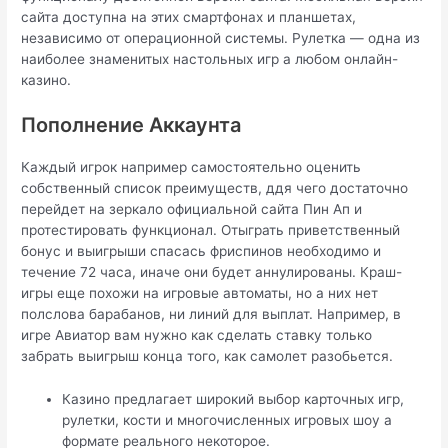
сайта доступна на этих смартфонах и планшетах,
независимо от операционной системы. Рулетка — одна из
наиболее знаменитых настольных игр а любом онлайн-
казино.
Пополнение Аккаунта
Каждый игрок например самостоятельно оценить
собственный список преимуществ, ддя чего достаточно
перейдет на зеркало официальной сайта Пин Ап и
протестировать функционал. Отыграть приветственный
бонус и выигрыши спасась фриспинов необходимо и
течение 72 часа, иначе они будет аннулированы. Краш-
игры еще похожи на игровые автоматы, но а них нет
полслова барабанов, ни линий для выплат. Например, в
игре Авиатор вам нужно как сделать ставку только
забрать выигрыш конца того, как самолет разобьется.
Казино предлагает широкий выбор карточных игр,
рулетки, кости и многочисленных игровых шоу а
формате реального некоторое.