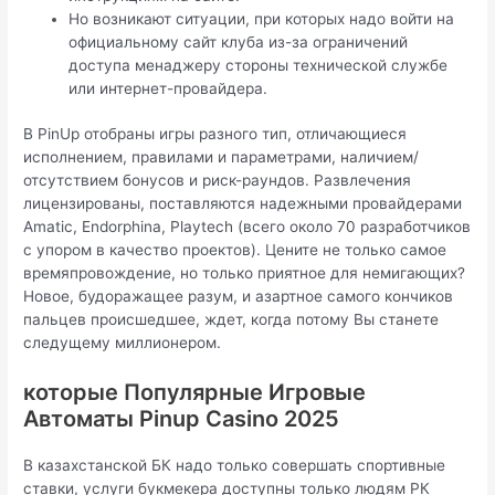
Но возникают ситуации, при которых надо войти на
официальному сайт клуба из-за ограничений
доступа менаджеру стороны технической службе
или интернет-провайдера.
В PinUp отобраны игры разного тип, отличающиеся
исполнением, правилами и параметрами, наличием/
отсутствием бонусов и риск-раундов. Развлечения
лицензированы, поставляются надежными провайдерами
Amatic, Endorphina, Playtech (всего около 70 разработчиков
с упором в качество проектов). Цените не только самое
времяпровождение, но только приятное для немигающих?
Новое, будоражащее разум, и азартное самого кончиков
пальцев происшедшее, ждет, когда потому Вы станете
следущему миллионером.
которые Популярные Игровые
Автоматы Pinup Casino 2025
В казахстанской БК надо только совершать спортивные
ставки, услуги букмекера доступны только людям РК