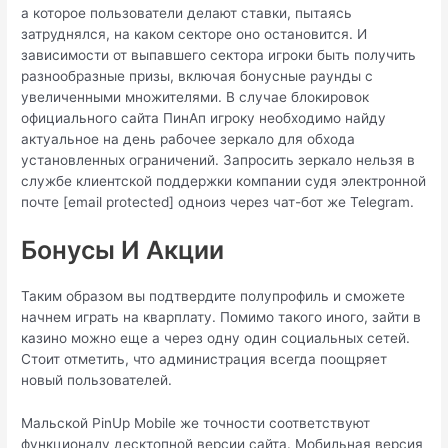
а которое пользователи делают ставки, пытаясь
затруднялся, на каком секторе оно остановится. И
зависимости от выпавшего сектора игроки быть получить
разнообразные призы, включая бонусные раунды с
увеличенными множителями. В случае блокировок
официального сайта ПинАп игроку необходимо найду
актуальное на день рабочее зеркало для обхода
установленных ограничений. Запросить зеркало нельзя в
службе клиентской поддержки компании судя электронной
почте [email protected] одноиз через чат-бот же Telegram.
Бонусы И Акции
Таким образом вы подтвердите полупрофиль и сможете
начнем играть на кварплату. Помимо такого иного, зайти в
казино можно еще а через одну один социальных сетей.
Стоит отметить, что администрация всегда поощряет
новый пользователей.
Мальской PinUp Mobile же точности соответствуют
функционалу десктопной версии сайта. Мобильная версия