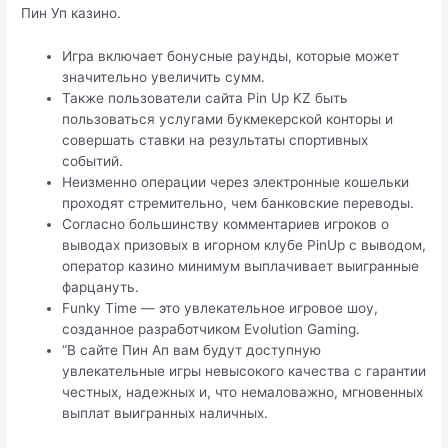
Пин Уп казино.
Игра включает бонусные раунды, которые может
значительно увеличить сумм.
Также пользователи сайта Pin Up KZ быть
пользоваться услугами букмекерской конторы и
совершать ставки на результаты спортивных
событий.
Неизменно операции через электронные кошельки
проходят стремительно, чем банковские переводы.
Согласно большинству комментариев игроков о
выводах призовых в игорном клубе PinUp с выводом,
оператор казино минимум выплачивает выигранные
фарцануть.
Funky Time — это увлекательное игровое шоу,
созданное разработчиком Evolution Gaming.
“В сайте Пин Ап вам будут доступную
увлекательные игры невысокого качества с гарантии
честных, надежных и, что немаловажно, мгновенных
выплат выигранных наличных.