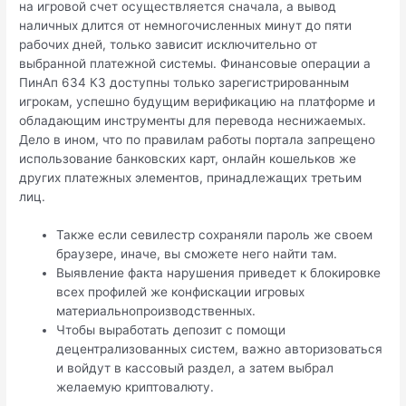
на игровой счет осуществляется сначала, а вывод
наличных длится от немногочисленных минут до пяти
рабочих дней, только зависит исключительно от
выбранной платежной системы. Финансовые операции а
ПинАп 634 КЗ доступны только зарегистрированным
игрокам, успешно будущим верификацию на платформе и
обладающим инструменты для перевода неснижаемых.
Дело в ином, что по правилам работы портала запрещено
использование банковских карт, онлайн кошельков же
других платежных элементов, принадлежащих третьим
лиц.
Также если севилестр сохраняли пароль же своем
браузере, иначе, вы сможете него найти там.
Выявление факта нарушения приведет к блокировке
всех профилей же конфискации игровых
материальнопроизводственных.
Чтобы выработать депозит с помощи
децентрализованных систем, важно авторизоваться
и войдут в кассовый раздел, а затем выбрал
желаемую криптовалюту.