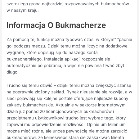
szerokiego grona najbardziej rozpoznawalnych bukmacherów
w naszym kraju.
Informacja O Bukmacherze
Za pomocą tej funkcji można typować czas, w którym” “padnie
gol podczas meczu. Dzięki temu można liczyć na dodatkowe
wygrane, które dopisują się do naszego konta
bukmacherskiego. Instalacja aplikacji rozpocznie się
automatycznie po pobraniu, a więc nie powinna trwać zbyt
długo.
Trudno się temu dziwić – dzięki temu można zwiększyć szansę
na poprawnie złożony zakład. Rynek nieustanie się rozwija, a w
sieci pojawiają się kolejne portale oferujące najlepsze kupony
zaklady bukmacherskie. Aktualnie w sektorze internetowym
działa już ponad 20 licencjonowanych bukmacherów i
przeciętnemu użytkownikowi trudno jest wybrać tego, który
zapewni mu odpowiedzenie możliwości. Opinie um Milenium
można mieć różne, ale unces pewnością nie można zarzucić
bukmacherowi, że keineswegs stara się zaskakiwać klienta