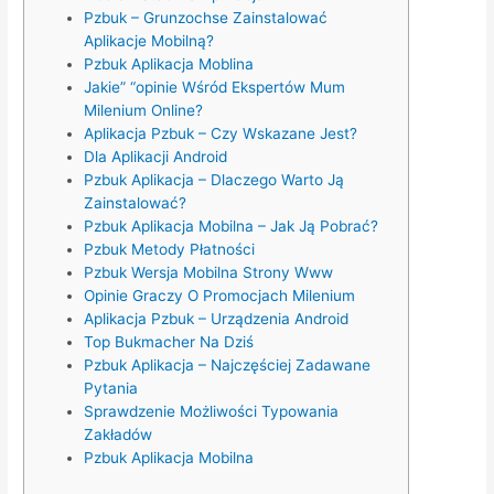
Pzbuk – Grunzochse Zainstalować
Aplikacje Mobilną?
Pzbuk Aplikacja Moblina
Jakie” “opinie Wśród Ekspertów Mum
Milenium Online?
Aplikacja Pzbuk – Czy Wskazane Jest?
Dla Aplikacji Android
Pzbuk Aplikacja – Dlaczego Warto Ją
Zainstalować?
Pzbuk Aplikacja Mobilna – Jak Ją Pobrać?
Pzbuk Metody Płatności
Pzbuk Wersja Mobilna Strony Www
Opinie Graczy O Promocjach Milenium
Aplikacja Pzbuk – Urządzenia Android
Top Bukmacher Na Dziś
Pzbuk Aplikacja – Najczęściej Zadawane
Pytania
Sprawdzenie Możliwości Typowania
Zakładów
Pzbuk Aplikacja Mobilna