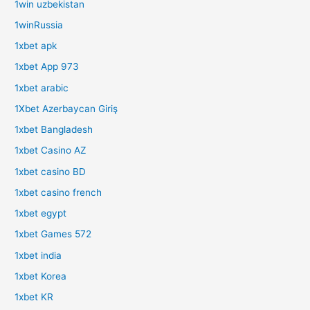
1win uzbekistan
1winRussia
1xbet apk
1xbet App 973
1xbet arabic
1Xbet Azerbaycan Giriş
1xbet Bangladesh
1xbet Casino AZ
1xbet casino BD
1xbet casino french
1xbet egypt
1xbet Games 572
1xbet india
1xbet Korea
1xbet KR