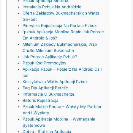
Pzbuk Aplikacja Mobilna
Instalacja Pzbuk Na Androidzie
Oferta Zakładów Bukmacherskich Watts
Go+bet
Pierwsza Rejestracja Na Portalu Pzbuk
“pzbuk Aplikacja Mobilna Rapid Jak Pobrać
Em Android & Ios?
Milenium Zakłady Bukmacherskie, Wzb
Chollo Milenium Bukmache
Jak Pobrać Aplikację Pzbuk?
Pzbuk Kod Promocyjny
Aplikacja Pzbuk – Pobierz Na Android Os I
Ios
Koszykówka Watts Aplikacji Pzbuk
Faq Dla Aplikacji Betclic
Informacja O Bukmacherze
Betcris Rejestracja
Pzbuk Mobile Phone – Wpłaty My Partner
And I Wypłaty
Pzbuk Aplikacja Mobilna – Wymagania
Systemowe
Dobra I Stabilna Aplikacja