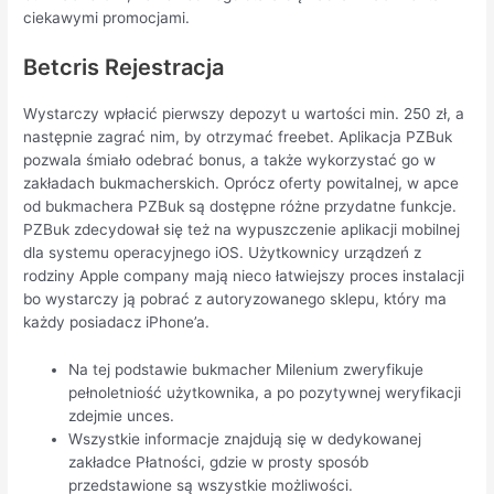
ciekawymi promocjami.
Betcris Rejestracja
Wystarczy wpłacić pierwszy depozyt u wartości min. 250 zł, a
następnie zagrać nim, by otrzymać freebet. Aplikacja PZBuk
pozwala śmiało odebrać bonus, a także wykorzystać go w
zakładach bukmacherskich. Oprócz oferty powitalnej, w apce
od bukmachera PZBuk są dostępne różne przydatne funkcje.
PZBuk zdecydował się też na wypuszczenie aplikacji mobilnej
dla systemu operacyjnego iOS. Użytkownicy urządzeń z
rodziny Apple company mają nieco łatwiejszy proces instalacji
bo wystarczy ją pobrać z autoryzowanego sklepu, który ma
każdy posiadacz iPhone’a.
Na tej podstawie bukmacher Milenium zweryfikuje
pełnoletniość użytkownika, a po pozytywnej weryfikacji
zdejmie unces.
Wszystkie informacje znajdują się w dedykowanej
zakładce Płatności, gdzie w prosty sposób
przedstawione są wszystkie możliwości.