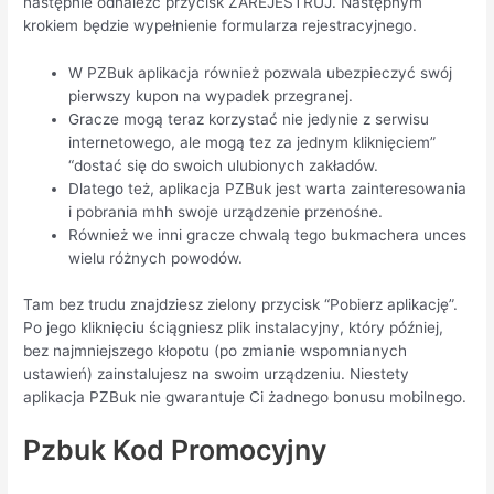
następnie odnaleźć przycisk ZAREJESTRUJ. Następnym
krokiem będzie wypełnienie formularza rejestracyjnego.
W PZBuk aplikacja również pozwala ubezpieczyć swój
pierwszy kupon na wypadek przegranej.
Gracze mogą teraz korzystać nie jedynie z serwisu
internetowego, ale mogą tez za jednym kliknięciem”
“dostać się do swoich ulubionych zakładów.
Dlatego też, aplikacja PZBuk jest warta zainteresowania
i pobrania mhh swoje urządzenie przenośne.
Również we inni gracze chwalą tego bukmachera unces
wielu różnych powodów.
Tam bez trudu znajdziesz zielony przycisk “Pobierz aplikację”.
Po jego kliknięciu ściągniesz plik instalacyjny, który później,
bez najmniejszego kłopotu (po zmianie wspomnianych
ustawień) zainstalujesz na swoim urządzeniu. Niestety
aplikacja PZBuk nie gwarantuje Ci żadnego bonusu mobilnego.
Pzbuk Kod Promocyjny