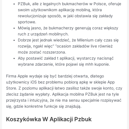
PZBuk, alle z legalnych bukmacherów w Polsce, oferuje
swoim użytkownikom aplikację mobilną, która
rewolucjonizuje sposób, w jaki obstawia się zakłady
sportowe.
Mówią jasno, że bukmacherzy generują coraz większy
ruch z urządzeń mobilnych.
Dobrze jest jednak wiedzieć, że Milenium cały czas się
rozwija, ngakl więc” “ocasion zakładów live również
może zostać rozszerzona.
Aby postawić zakład t aplikacji, wystarczy nacisnąć
wybrane zdarzenie, które pojawi się mhh kuponie.
Firma Apple wydaje się być bardziej otwarta, dlatego
użytkownicy iOS bez problemu pobiorą apkę w sklepie App
Store. Z poziomu aplikacji łatwo zasilisz także swoje konto, czy
zlecisz żądanie wypłaty. Aplikacja mobilna PZBuk jest na tyle
przejrzysta i intuicyjna, że nie ma sensu specjalnie rozpisywać
się, gdzie konkretne funkcje się znajdują.
Koszykówka W Aplikacji Pzbuk