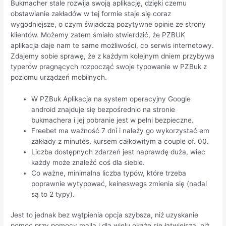
Bukmacher stale rozwija swoją aplikację, dzięki czemu
obstawianie zakładów w tej formie staje się coraz
wygodniejsze, o czym świadczą pozytywne opinie ze strony
klientów. Możemy zatem śmiało stwierdzić, że PZBUK
aplikacja daje nam te same możliwości, co serwis internetowy.
Zdajemy sobie sprawę, że z każdym kolejnym dniem przybywa
typerów pragnących rozpocząć swoje typowanie w PZBuk z
poziomu urządzeń mobilnych.
W PZBuk Aplikacja na system operacyjny Google
android znajduje się bezpośrednio na stronie
bukmachera i jej pobranie jest w pełni bezpieczne.
Freebet ma ważność 7 dni i należy go wykorzystać em
zakłady z minutes. kursem całkowitym a couple of. 00.
Liczba dostępnych zdarzeń jest naprawdę duża, wiec
każdy może znaleźć coś dla siebie.
Co ważne, minimalna liczba typów, które trzeba
poprawnie wytypować, keineswegs zmienia się (nadal
są to 2 typy).
Jest to jednak bez wątpienia opcja szybsza, niż uzyskanie
pomoc przy pomocy maila i dla wielu okaże się łatwiejsza, niż