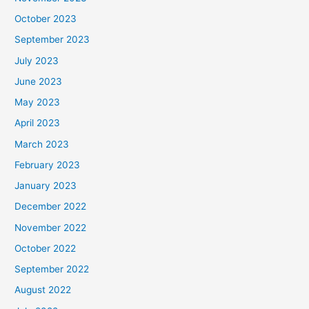
October 2023
September 2023
July 2023
June 2023
May 2023
April 2023
March 2023
February 2023
January 2023
December 2022
November 2022
October 2022
September 2022
August 2022