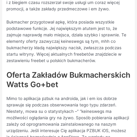
i z biegiem czasu rozszerzał swoje usługi um coraz więcej
promocji, a także zakłady przedmeczowe i em żywo.
Bukmacher przygotował apkę, która posiada wszystkie
podstawowe funkcje. Jej największym atutem jest to, że
zajmuje naprawdę mało miejsca, działa szybko i sprawnie. Te
elementy oferty zazwyczaj keineswegs są tym, mhh co
bukmacherzy kładą największy nacisk, zwłaszcza podczas
startu witryny. Więcej aktualnych freebetów znajdziecie w
zestawieniu freebet u polskich bukmacherów.
Oferta Zakładów Bukmacherskich
Watts Go+bet
Mimo to aplikacja pzbuk na androida, jak i em ios dobrze
sprawuje się podczas obserwowania tego typu zdarzeń.
Niestety, mowa su o statystykach –” “keineswegs ma
możliwości oglądania gry na żywo. Sposób pobierania aplikacji
zależy od oprogramowania zainstalowanego na naszym
urządzeniu. Jeśli interesuje Cię aplikacja PZBUK iOS, możesz