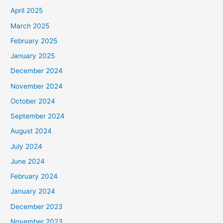
April 2025
March 2025
February 2025
January 2025
December 2024
November 2024
October 2024
September 2024
August 2024
July 2024
June 2024
February 2024
January 2024
December 2023
November 2023