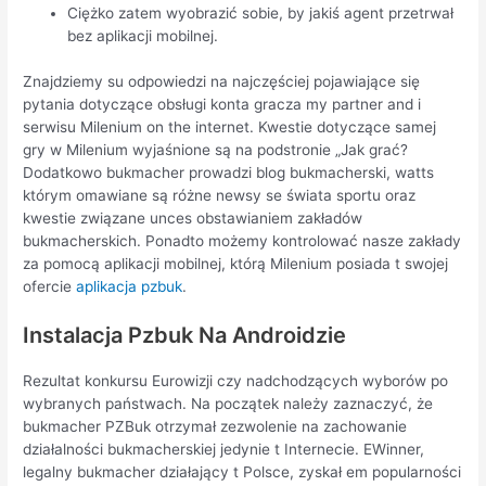
Ciężko zatem wyobrazić sobie, by jakiś agent przetrwał
bez aplikacji mobilnej.
Znajdziemy su odpowiedzi na najczęściej pojawiające się
pytania dotyczące obsługi konta gracza my partner and i
serwisu Milenium on the internet. Kwestie dotyczące samej
gry w Milenium wyjaśnione są na podstronie „Jak grać?
Dodatkowo bukmacher prowadzi blog bukmacherski, watts
którym omawiane są różne newsy se świata sportu oraz
kwestie związane unces obstawianiem zakładów
bukmacherskich. Ponadto możemy kontrolować nasze zakłady
za pomocą aplikacji mobilnej, którą Milenium posiada t swojej
ofercie
aplikacja pzbuk
.
Instalacja Pzbuk Na Androidzie
Rezultat konkursu Eurowizji czy nadchodzących wyborów po
wybranych państwach. Na początek należy zaznaczyć, że
bukmacher PZBuk otrzymał zezwolenie na zachowanie
działalności bukmacherskiej jedynie t Internecie. EWinner,
legalny bukmacher działający t Polsce, zyskał em popularności