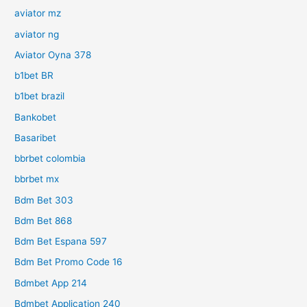
aviator mz
aviator ng
Aviator Oyna 378
b1bet BR
b1bet brazil
Bankobet
Basaribet
bbrbet colombia
bbrbet mx
Bdm Bet 303
Bdm Bet 868
Bdm Bet Espana 597
Bdm Bet Promo Code 16
Bdmbet App 214
Bdmbet Application 240