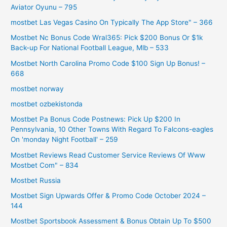
Aviator Oyunu – 795
‎mostbet Las Vegas Casino On Typically The App Store" – 366
Mostbet Nc Bonus Code Wral365: Pick $200 Bonus Or $1k
Back-up For National Football League, Mlb – 533
Mostbet North Carolina Promo Code $100 Sign Up Bonus! –
668
mostbet norway
mostbet ozbekistonda
Mostbet Pa Bonus Code Postnews: Pick Up $200 In
Pennsylvania, 10 Other Towns With Regard To Falcons-eagles
On 'monday Night Football' – 259
Mostbet Reviews Read Customer Service Reviews Of Www
Mostbet Com" – 834
Mostbet Russia
Mostbet Sign Upwards Offer & Promo Code October 2024 –
144
Mostbet Sportsbook Assessment & Bonus Obtain Up To $500