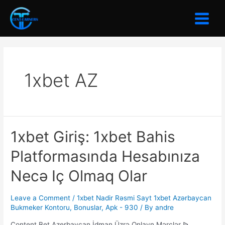
Skip
to
Main
content
Menu
1xbet AZ
1xbet Giriş: 1xbet Bahis
Platformasında Hesabınıza
Necə Iç Olmaq Olar
Leave a Comment
/
1xbet Nadir Rəsmi Sayt 1xbet Azərbaycan
Bukmeker Kontoru, Bonuslar, Apk - 930
/ By
andre
Content Bet Azerbaycan İdman Üzrə Onlayn Mərclər ᐉ