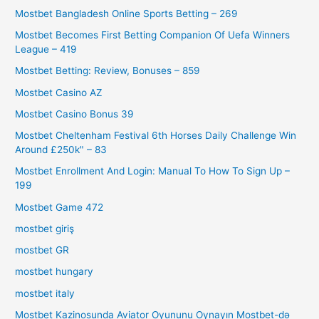
Mostbet Bangladesh Online Sports Betting – 269
Mostbet Becomes First Betting Companion Of Uefa Winners
League – 419
Mostbet Betting: Review, Bonuses – 859
Mostbet Casino AZ
Mostbet Casino Bonus 39
Mostbet Cheltenham Festival 6th Horses Daily Challenge Win
Around £250k" – 83
Mostbet Enrollment And Login: Manual To How To Sign Up –
199
Mostbet Game 472
mostbet giriş
mostbet GR
mostbet hungary
mostbet italy
Mostbet Kazinosunda Aviator Oyununu Oynayın Mostbet-də