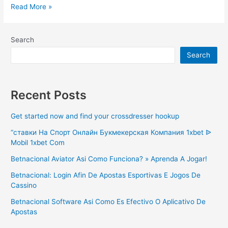
1xbet,
Read More »
1xbet
Giriş,
1xbet
Search
Türkiye,
Search
1xbet
Girişi,
Xbet,
Birxbet
Recent Posts
Get started now and find your crossdresser hookup
“ставки На Спорт Онлайн Букмекерская Компания 1xbet ᐉ
Mobil 1xbet Com
Betnacional Aviator Asi Como Funciona? » Aprenda A Jogar!
Betnacional: Login Afin De Apostas Esportivas E Jogos De
Cassino
Betnacional Software Asi Como Es Efectivo O Aplicativo De
Apostas