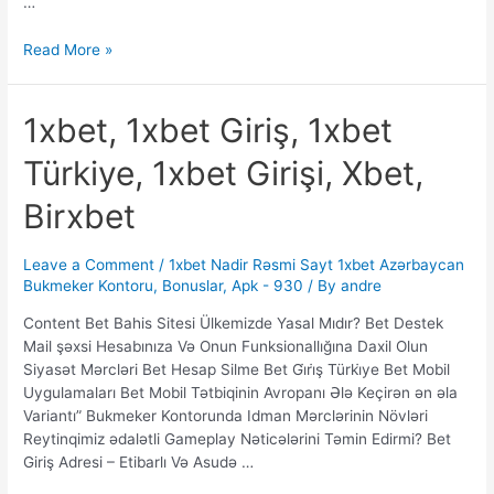
…
Smarter
Faster
Read More »
Simpler
1xbet, 1xbet Giriş, 1xbet
Türkiye, 1xbet Girişi, Xbet,
Birxbet
Leave a Comment
/
1xbet Nadir Rəsmi Sayt 1xbet Azərbaycan
Bukmeker Kontoru, Bonuslar, Apk - 930
/ By
andre
Content Bet Bahis Sitesi Ülkemizde Yasal Mıdır? Bet Destek
Mail şəxsi Hesabınıza Və Onun Funksionallığına Daxil Olun
Siyasət Mərcləri Bet Hesap Silme Bet Gi̇ri̇ş Türki̇ye Bet Mobil
Uygulamaları Bet Mobil Tətbiqinin Avropanı Ələ Keçirən ən əla
Variantı” Bukmeker Kontorunda Idman Mərclərinin Növləri
Reytinqimiz ədalətli Gameplay Nəticələrini Təmin Edirmi? Bet
Giriş Adresi – Etibarlı Və Asudə …