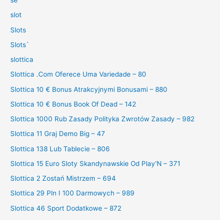
se
slot
Slots
Slots`
slottica
Slottica .Com Oferece Uma Variedade – 80
Slottica 10 € Bonus Atrakcyjnymi Bonusami – 880
Slottica 10 € Bonus Book Of Dead – 142
Slottica 1000 Rub Zasady Polityka Zwrotów Zasady – 982
Slottica 11 Graj Demo Big – 47
Slottica 138 Lub Tablecie – 806
Slottica 15 Euro Sloty Skandynawskie Od Play'N – 371
Slottica 2 Zostań Mistrzem – 694
Slottica 29 Pln I 100 Darmowych – 989
Slottica 46 Sport Dodatkowe – 872