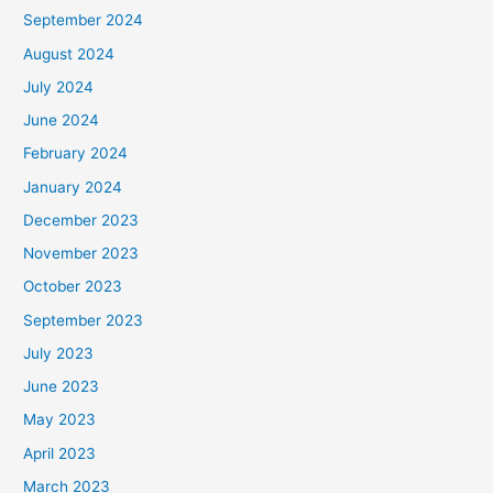
September 2024
August 2024
July 2024
June 2024
February 2024
January 2024
December 2023
November 2023
October 2023
September 2023
July 2023
June 2023
May 2023
April 2023
March 2023