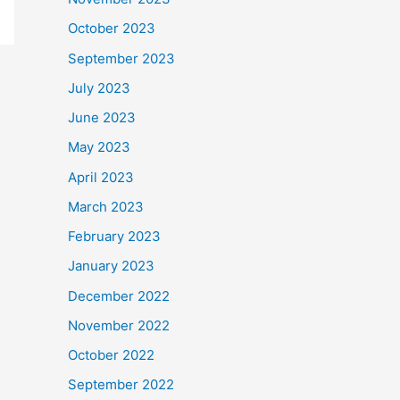
October 2023
September 2023
July 2023
June 2023
May 2023
April 2023
March 2023
February 2023
January 2023
December 2022
November 2022
October 2022
September 2022