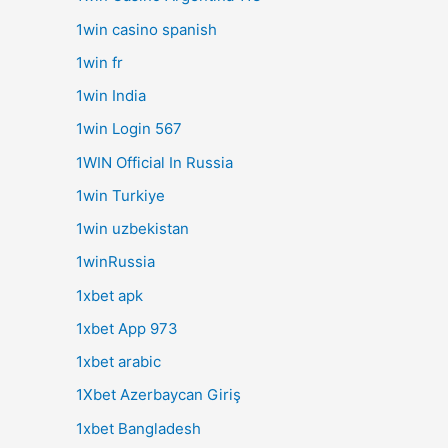
1win casino spanish
1win fr
1win India
1win Login 567
1WIN Official In Russia
1win Turkiye
1win uzbekistan
1winRussia
1xbet apk
1xbet App 973
1xbet arabic
1Xbet Azerbaycan Giriş
1xbet Bangladesh