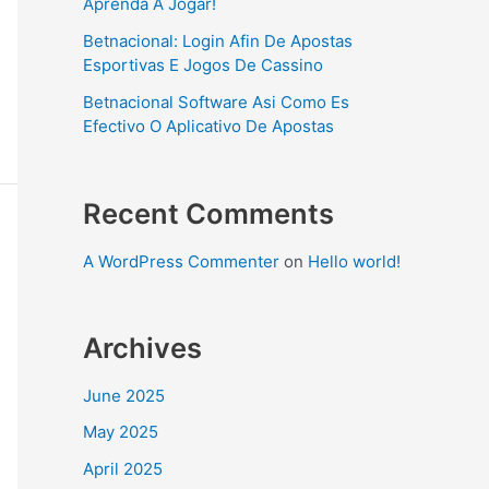
Aprenda A Jogar!
Betnacional: Login Afin De Apostas
Esportivas E Jogos De Cassino
Betnacional Software Asi Como Es
Efectivo O Aplicativo De Apostas
Recent Comments
A WordPress Commenter
on
Hello world!
Archives
June 2025
May 2025
April 2025