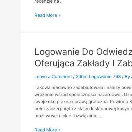
recenzje na …
Recenzja
Read More »
20bet
Kasyno:
Opinie,
Logowanie,
Logowanie Do Odwiedze
Aplikacja
W
Oferująca Zakłady I Z
20bet
Casino
Leave a Comment
/
20bet Logowanie 798
/ By
Takowa niedawno zadebiutowała i należy powi
wrażenie wśród społeczności hazardowej. Dzię
swoje oko piękną oprawą graficzną. Powinno Si
pełni zaczerpnięta z klasy desktopowej kasyna
możliwości i takie rozwiązanie …
Logowanie
Read More »