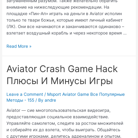
затуманенным разумом. Также желательно обратить
внимание на нижеследующие рекомендации. На
площадке «Пин-Ап» играть на деньги в Aviator исполин
только те твари божьи, которые имеют личный кабинет
(ЛК). Они все начинаются и заканчиваются одинаково –
взлетает воздушный корабль и через некоторое время …
Aviator
Read More »
Pin
Up
Kz
Aviator Crash Game Hack
Игре
Плюсы И Минусы Игры
Авиатор
Leave a Comment
/
Msport Aviator Game Все Популярные
Методы - 155
/ By
andre
Aviator — сие многопользовательская видеоигра,
предоставляющая социальное взаимодействие.
Управляйте самолетом, следите за ростом множителей
и собирайте их до взлета, чтобы выиграть. Общайтесь
с другими игроками, делитесь адреналином и опытом.