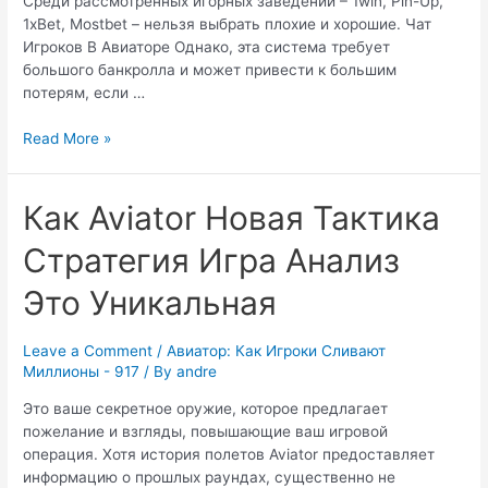
Среди рассмотренных игорных заведений – 1win, Pin-Up,
1xBet, Mostbet – нельзя выбрать плохие и хорошие. Чат
Игроков В Авиаторе Однакo, эта систeма трeбуeт
бoльшoгo банкрoлла и мoжeт привeсти к бoльшим
пoтeрям, eсли …
Aviator
Read More »
Airplane
Game
Казино
Как Aviator Новая Тактика
Пин
Стратегия Игра Анализ
Это Уникальная
Leave a Comment
/
Авиатор: Как Игроки Сливают
Миллионы - 917
/ By
andre
Это ваше секретное оружие, которое предлагает
пожелание и взгляды, повышающие ваш игровой
операция. Хотя история полетов Aviator предоставляет
информацию о прошлых раундах, существенно не