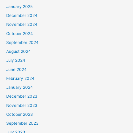
January 2025
December 2024
November 2024
October 2024
September 2024
August 2024
July 2024
June 2024
February 2024
January 2024
December 2023
November 2023
October 2023
September 2023
July 2023