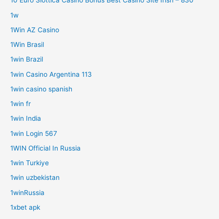
10 Euro Slottica Casino Bonus Best Casino Site Irish – 830
1w
1Win AZ Casino
1Win Brasil
1win Brazil
1win Casino Argentina 113
1win casino spanish
1win fr
1win India
1win Login 567
1WIN Official In Russia
1win Turkiye
1win uzbekistan
1winRussia
1xbet apk