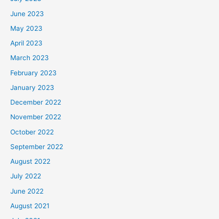
June 2023
May 2023
April 2023
March 2023
February 2023
January 2023
December 2022
November 2022
October 2022
September 2022
August 2022
July 2022
June 2022
August 2021