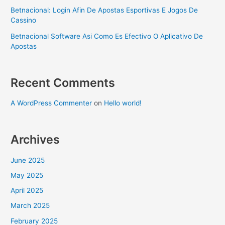
Betnacional: Login Afin De Apostas Esportivas E Jogos De
Cassino
Betnacional Software Asi Como Es Efectivo O Aplicativo De
Apostas
Recent Comments
A WordPress Commenter
on
Hello world!
Archives
June 2025
May 2025
April 2025
March 2025
February 2025