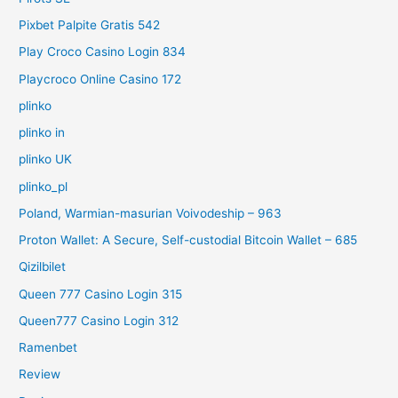
Pixbet Palpite Gratis 542
Play Croco Casino Login 834
Playcroco Online Casino 172
plinko
plinko in
plinko UK
plinko_pl
Poland, Warmian-masurian Voivodeship – 963
Proton Wallet: A Secure, Self-custodial Bitcoin Wallet – 685
Qizilbilet
Queen 777 Casino Login 315
Queen777 Casino Login 312
Ramenbet
Review