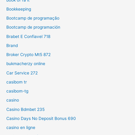
Bookkeeping
Bootcamp de programação
Bootcamp de programación
Brabet E Confiavel 718
Brand
Broker Crypto Mt5 872
bukmacherzy online
Car Service 272
casibom tr
casibom-tg
casino
Casino Bdmbet 235
Casino Days No Deposit Bonus 690
casino en ligne