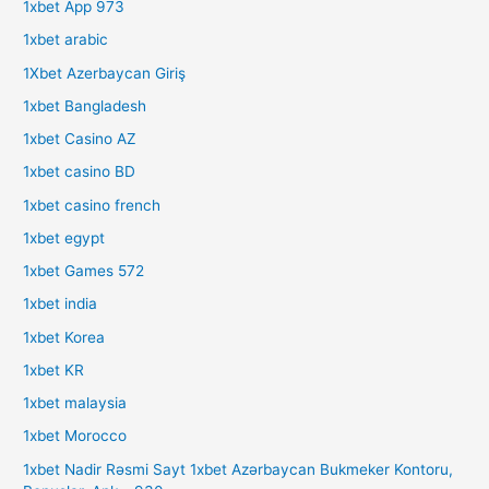
1xbet App 973
1xbet arabic
1Xbet Azerbaycan Giriş
1xbet Bangladesh
1xbet Casino AZ
1xbet casino BD
1xbet casino french
1xbet egypt
1xbet Games 572
1xbet india
1xbet Korea
1xbet KR
1xbet malaysia
1xbet Morocco
1xbet Nadir Rəsmi Sayt 1xbet Azərbaycan Bukmeker Kontoru,