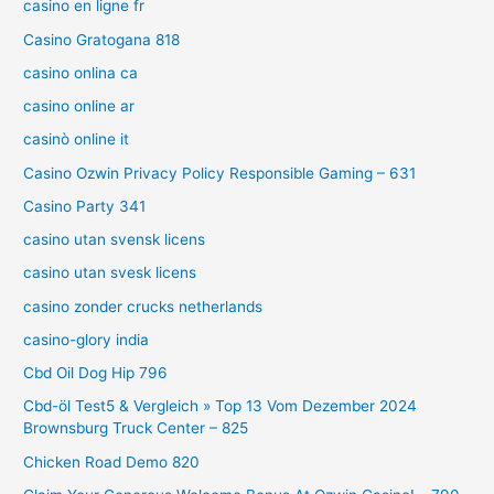
casino en ligne fr
Casino Gratogana 818
casino onlina ca
casino online ar
casinò online it
Casino Ozwin Privacy Policy Responsible Gaming – 631
Casino Party 341
casino utan svensk licens
casino utan svesk licens
casino zonder crucks netherlands
casino-glory india
Cbd Oil Dog Hip 796
Cbd-öl Test5 & Vergleich » Top 13 Vom Dezember 2024
Brownsburg Truck Center – 825
Chicken Road Demo 820