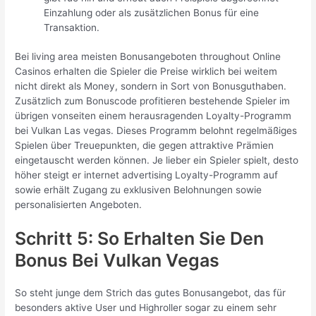
Einzahlung oder als zusätzlichen Bonus für eine
Transaktion.
Bei living area meisten Bonusangeboten throughout Online
Casinos erhalten die Spieler die Preise wirklich bei weitem
nicht direkt als Money, sondern in Sort von Bonusguthaben.
Zusätzlich zum Bonuscode profitieren bestehende Spieler im
übrigen vonseiten einem herausragenden Loyalty-Programm
bei Vulkan Las vegas. Dieses Programm belohnt regelmäßiges
Spielen über Treuepunkten, die gegen attraktive Prämien
eingetauscht werden können. Je lieber ein Spieler spielt, desto
höher steigt er internet advertising Loyalty-Programm auf
sowie erhält Zugang zu exklusiven Belohnungen sowie
personalisierten Angeboten.
Schritt 5: So Erhalten Sie Den
Bonus Bei Vulkan Vegas
So steht junge dem Strich das gutes Bonusangebot, das für
besonders aktive User und Highroller sogar zu einem sehr