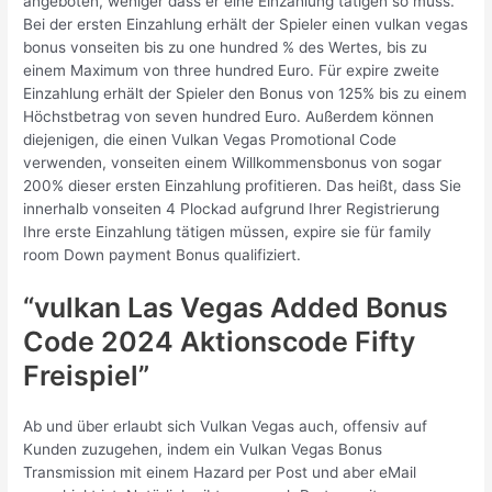
angeboten, weniger dass er eine Einzahlung tätigen so muss.
Bei der ersten Einzahlung erhält der Spieler einen vulkan vegas
bonus vonseiten bis zu one hundred % des Wertes, bis zu
einem Maximum von three hundred Euro. Für expire zweite
Einzahlung erhält der Spieler den Bonus von 125% bis zu einem
Höchstbetrag von seven hundred Euro. Außerdem können
diejenigen, die einen Vulkan Vegas Promotional Code
verwenden, vonseiten einem Willkommensbonus von sogar
200% dieser ersten Einzahlung profitieren. Das heißt, dass Sie
innerhalb vonseiten 4 Plockad aufgrund Ihrer Registrierung
Ihre erste Einzahlung tätigen müssen, expire sie für family
room Down payment Bonus qualifiziert.
“vulkan Las Vegas Added Bonus
Code 2024 Aktionscode Fifty
Freispiel”
Ab und über erlaubt sich Vulkan Vegas auch, offensiv auf
Kunden zuzugehen, indem ein Vulkan Vegas Bonus
Transmission mit einem Hazard per Post und aber eMail