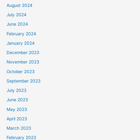
August 2024
July 2024
June 2024
February 2024
January 2024
December 2023
November 2023
October 2023
September 2023
July 2023
June 2023
May 2023
April 2023
March 2023
February 2023