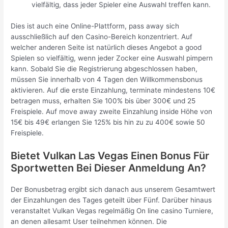
vielfältig, dass jeder Spieler eine Auswahl treffen kann.
Dies ist auch eine Online-Plattform, pass away sich
ausschließlich auf den Casino-Bereich konzentriert. Auf
welcher anderen Seite ist natürlich dieses Angebot a good
Spielen so vielfältig, wenn jeder Zocker eine Auswahl pimpern
kann. Sobald Sie die Registrierung abgeschlossen haben,
müssen Sie innerhalb von 4 Tagen den Willkommensbonus
aktivieren. Auf die erste Einzahlung, terminate mindestens 10€
betragen muss, erhalten Sie 100% bis über 300€ und 25
Freispiele. Auf move away zweite Einzahlung inside Höhe von
15€ bis 49€ erlangen Sie 125% bis hin zu zu 400€ sowie 50
Freispiele.
Bietet Vulkan Las Vegas Einen Bonus Für
Sportwetten Bei Dieser Anmeldung An?
Der Bonusbetrag ergibt sich danach aus unserem Gesamtwert
der Einzahlungen des Tages geteilt über Fünf. Darüber hinaus
veranstaltet Vulkan Vegas regelmäßig On line casino Turniere,
an denen allesamt User teilnehmen können. Die