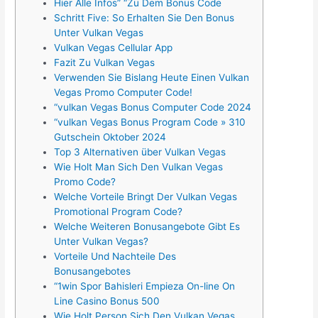
Hier Alle Infos” “Zu Dem Bonus Code
Schritt Five: So Erhalten Sie Den Bonus
Unter Vulkan Vegas
Vulkan Vegas Cellular App
Fazit Zu Vulkan Vegas
Verwenden Sie Bislang Heute Einen Vulkan
Vegas Promo Computer Code!
“vulkan Vegas Bonus Computer Code 2024
“vulkan Vegas Bonus Program Code » 310
Gutschein Oktober 2024
Top 3 Alternativen über Vulkan Vegas
Wie Holt Man Sich Den Vulkan Vegas
Promo Code?
Welche Vorteile Bringt Der Vulkan Vegas
Promotional Program Code?
Welche Weiteren Bonusangebote Gibt Es
Unter Vulkan Vegas?
Vorteile Und Nachteile Des
Bonusangebotes
“1win Spor Bahisleri Empieza On-line On
Line Casino Bonus 500
Wie Holt Person Sich Den Vulkan Vegas