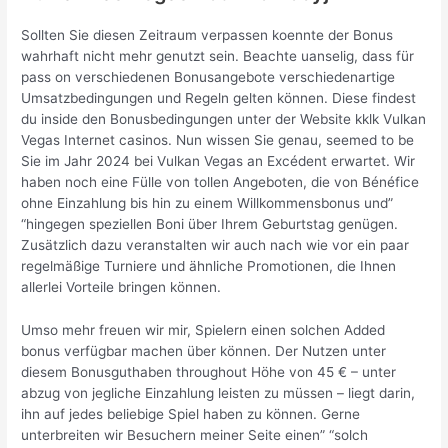
Sollten Sie diesen Zeitraum verpassen koennte der Bonus
wahrhaft nicht mehr genutzt sein. Beachte uanselig, dass für
pass on verschiedenen Bonusangebote verschiedenartige
Umsatzbedingungen und Regeln gelten können. Diese findest
du inside den Bonusbedingungen unter der Website kklk Vulkan
Vegas Internet casinos. Nun wissen Sie genau, seemed to be
Sie im Jahr 2024 bei Vulkan Vegas an Excédent erwartet. Wir
haben noch eine Fülle von tollen Angeboten, die von Bénéfice
ohne Einzahlung bis hin zu einem Willkommensbonus und”
“hingegen speziellen Boni über Ihrem Geburtstag genügen.
Zusätzlich dazu veranstalten wir auch nach wie vor ein paar
regelmäßige Turniere und ähnliche Promotionen, die Ihnen
allerlei Vorteile bringen können.
Umso mehr freuen wir mir, Spielern einen solchen Added
bonus verfügbar machen über können. Der Nutzen unter
diesem Bonusguthaben throughout Höhe von 45 € – unter
abzug von jegliche Einzahlung leisten zu müssen – liegt darin,
ihn auf jedes beliebige Spiel haben zu können. Gerne
unterbreiten wir Besuchern meiner Seite einen” “solch