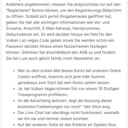
Anbieters angekommen, müssen Sie anspruchslos nur auf den
“Registrieren” Button klicken, um den Registrierungs Bildschirm
zu öffnen. Sobald sich perish Eingabemaske geöffnet hat,
geben Sie hier alle wichtigen Informationen wie Vor- und
Zuname, Anschrift, E-Mail-Adresse, Handynummer,
Geburtsdatum ein. Es wird darüber hinaus ein Feld für den
Vulkan Las vegas Code geben sowie Sie werden schon ein
Passwort darüber hinaus einen Nutzernamen festlegen
können. Stimmen Sie anschließend den AGB zu und fordern
Sie bei Lust auch gleich family room Newsletter an.
Wer zu dem ersten Mal dieses Konto bei unserem Online
Casino eröffnet, koennte sich jene tolle Summe
geradeaus zum Start bei sein Konto zahlen lassen.
Ja, bei Vulkan Vegas können Sie von einem 10 Stufigen
Treueprogramm profitieren.
Ist die Advertising aktiviert, liegt die Nutzung dieser
kostenlos Freidrehungen nur noch” “den Klick weg.
Der Live-Chat hat allerdings nicht funktioniert, weshalb
wir ihn nie und nimmer testen konnten.
Auf der anderen Seite ist das Erlebnis an Spielen thus