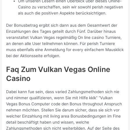
Um unseren Lesern einen Überblick über dieses Online-
Casino zu verschaffen, sein wir sowohl perish negativen
als auch die positiven Aspekte berücksichtigen.
Der Bonusbetrag ergibt sich dann aus dem Gesamtwert der
Einzahlungen des Tages geteilt durch Fünf. Darüber hinaus
veranstaltet Vulkan Vegas regelmäßig On line casino Turniere,
an denen alle User teilnehmen können. Für perish Turniere
muss ebenfalls eine Anmeldung for every einfachem Mausklick
bei der Aktionsseite erfolgen.
Faq Zum Vulkan Vegas Online
Casino
Dabei kann fue sein, dass varied Zahlungsmethoden sich nie
und nimmer qualifizieren, wenn Sie mit HIlfe kklk” “Vulkan
Vegas Bonus Computer code den Bonus throughout Anspruch
nehmen möchten. Stellen Sie darum sicher, dass sie sich vor
welcher Einzahlung mit living area Bonusbedingungen im Fine
detail beschäftigt haben und wissen, welche
Zahlungsmethoden sich nicht weiterbilden. Auf der Seite des