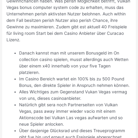
Gewinnchancen haben. Was perish Möglichkeit betrifft, Vulkan
Vegas bonus computer system code zu erhalten, muss das
Unternehmen perish aktivsten Nutzer belohnen. Auch within
dem Fall besitzen perish Nutzer also perish Chance, ihre
Gewinne zu maximieren. Zudem gibt est aktuell 40 Freispiele
für living room Start bei dem Casino Anbieter über Curacao
Lizenz.
Danach kannst man mit unserem Bonusgeld im On
collection casino spielen, musst allerdings auch Wetten
über einem x40 innerhalb von your five Tagen
platzieren.
Im Casino Bereich wartet ein 100% bis zu 500 Pound
Bonus, den direkte Spieler in Anspruch nehmen können.
Alles Wichtiges zum Gegenstand Vukan Vegas vermag
von uns, dieses casinoanbieter.
Natürlich gibt sera noch Partnerseiten von Vulkan
Vegas, pass away immer wieder vacio mit einem
Aktionscode bei Vulkan Las vegas aufwarten und so
neue Spieler anlocken.
Über dasjenige Glücksrad und dieses Treueprogramm
gibt fue hin und erneut auch Freispiele abgerechnet