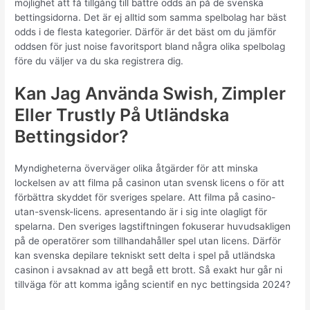
möjlighet att få tillgång till bättre odds än på de svenska
bettingsidorna. Det är ej alltid som samma spelbolag har bäst
odds i de flesta kategorier. Därför är det bäst om du jämför
oddsen för just noise favoritsport bland några olika spelbolag
före du väljer va du ska registrera dig.
Kan Jag Använda Swish, Zimpler
Eller Trustly På Utländska
Bettingsidor?
Myndigheterna överväger olika åtgärder för att minska
lockelsen av att filma på casinon utan svensk licens o för att
förbättra skyddet för sveriges spelare. Att filma på casino-
utan-svensk-licens. apresentando är i sig inte olagligt för
spelarna. Den sveriges lagstiftningen fokuserar huvudsakligen
på de operatörer som tillhandahåller spel utan licens. Därför
kan svenska depilare tekniskt sett delta i spel på utländska
casinon i avsaknad av att begå ett brott. Så exakt hur går ni
tillväga för att komma igång scientif en nyc bettingsida 2024?