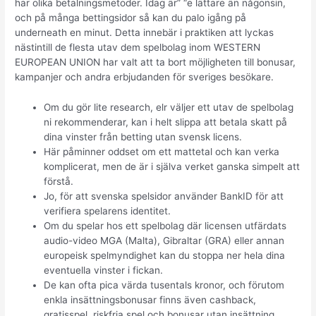
har olika betalningsmetoder. Idag är” “e lättare än någonsin,
och på många bettingsidor så kan du palo igång på
underneath en minut. Detta innebär i praktiken att lyckas
nästintill de flesta utav dem spelbolag inom WESTERN
EUROPEAN UNION har valt att ta bort möjligheten till bonusar,
kampanjer och andra erbjudanden för sveriges besökare.
Om du gör lite research, elr väljer ett utav de spelbolag
ni rekommenderar, kan i helt slippa att betala skatt på
dina vinster från betting utan svensk licens.
Här påminner oddset om ett mattetal och kan verka
komplicerat, men de är i själva verket ganska simpelt att
förstå.
Jo, för att svenska spelsidor använder BankID för att
verifiera spelarens identitet.
Om du spelar hos ett spelbolag där licensen utfärdats
audio-video MGA (Malta), Gibraltar (GRA) eller annan
europeisk spelmyndighet kan du stoppa ner hela dina
eventuella vinster i fickan.
De kan ofta pica värda tusentals kronor, och förutom
enkla insättningsbonusar finns även cashback,
gratisspel, riskfria spel och bonusar utan insättning.