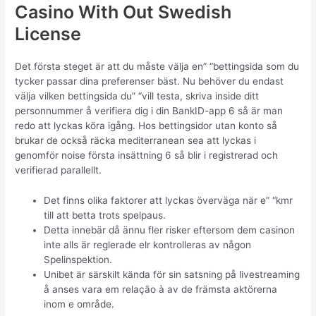
Casino With Out Swedish
License
Det första steget är att du måste välja en” “bettingsida som du
tycker passar dina preferenser bäst. Nu behöver du endast
välja vilken bettingsida du” “vill testa, skriva inside ditt
personnummer å verifiera dig i din BankID-app 6 så är man
redo att lyckas köra igång. Hos bettingsidor utan konto så
brukar de också räcka mediterranean sea att lyckas i
genomför noise första insättning 6 så blir i registrerad och
verifierad parallellt.
Det finns olika faktorer att lyckas överväga när e” “kmr
till att betta trots spelpaus.
Detta innebär då ännu fler risker eftersom dem casinon
inte alls är reglerade elr kontrolleras av någon
Spelinspektion.
Unibet är särskilt kända för sin satsning på livestreaming
å anses vara em relação à av de främsta aktörerna
inom e område.