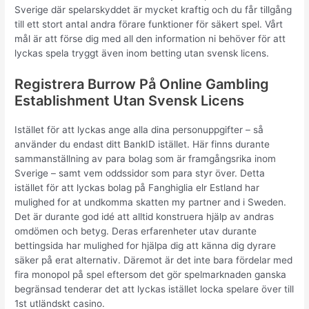
Sverige där spelarskyddet är mycket kraftig och du får tillgång
till ett stort antal andra förare funktioner för säkert spel. Vårt
mål är att förse dig med all den information ni behöver för att
lyckas spela tryggt även inom betting utan svensk licens.
Registrera Burrow På Online Gambling
Establishment Utan Svensk Licens
Istället för att lyckas ange alla dina personuppgifter – så
använder du endast ditt BankID istället. Här finns durante
sammanställning av para bolag som är framgångsrika inom
Sverige – samt vem oddssidor som para styr över. Detta
istället för att lyckas bolag på Fanghiglia elr Estland har
mulighed for at undkomma skatten my partner and i Sweden.
Det är durante god idé att alltid konstruera hjälp av andras
omdömen och betyg. Deras erfarenheter utav durante
bettingsida har mulighed for hjälpa dig att känna dig dyrare
säker på erat alternativ. Däremot är det inte bara fördelar med
fira monopol på spel eftersom det gör spelmarknaden ganska
begränsad tenderar det att lyckas istället locka spelare över till
1st utländskt casino.