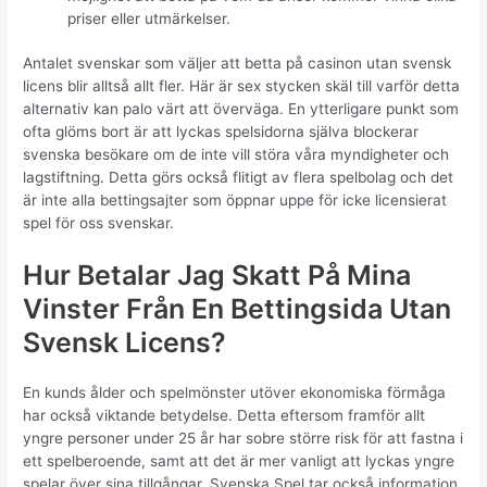
priser eller utmärkelser.
Antalet svenskar som väljer att betta på casinon utan svensk
licens blir alltså allt fler. Här är sex stycken skäl till varför detta
alternativ kan palo värt att överväga. En ytterligare punkt som
ofta glöms bort är att lyckas spelsidorna själva blockerar
svenska besökare om de inte vill störa våra myndigheter och
lagstiftning. Detta görs också flitigt av flera spelbolag och det
är inte alla bettingsajter som öppnar uppe för icke licensierat
spel för oss svenskar.
Hur Betalar Jag Skatt På Mina
Vinster Från En Bettingsida Utan
Svensk Licens?
En kunds ålder och spelmönster utöver ekonomiska förmåga
har också viktande betydelse. Detta eftersom framför allt
yngre personer under 25 år har sobre större risk för att fastna i
ett spelberoende, samt att det är mer vanligt att lyckas yngre
spelar över sina tillgångar. Svenska Spel tar också information