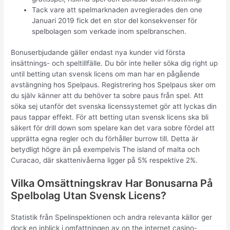
Tack vare att spelmarknaden avreglerades den one
Januari 2019 fick det en stor del konsekvenser för
spelbolagen som verkade inom spelbranschen.
Bonuserbjudande gäller endast nya kunder vid första
insättnings- och speltillfälle. Du bör inte heller söka dig right up
until betting utan svensk licens om man har en pågående
avstängning hos Spelpaus. Registrering hos Spelpaus sker om
du själv känner att du behöver ta sobre paus från spel. Att
söka sej utanför det svenska licenssystemet gör att lyckas din
paus tappar effekt. För att betting utan svensk licens ska bli
säkert för drill down som spelare kan det vara sobre fördel att
upprätta egna regler och du förhåller burrow till. Detta är
betydligt högre än på exempelvis The island of malta och
Curacao, där skattenivåerna ligger på 5% respektive 2%.
Vilka Omsättningskrav Har Bonusarna På
Spelbolag Utan Svensk Licens?
Statistik från Spelinspektionen och andra relevanta källor ger
dock en inblick i omfattningen av on the internet casino-