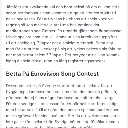
Jämför flera avviknade val och höra också på om du kan hitta
sobre bettingbonus som kommer att ge ett litet extra klirr till
noise spelkassa. För att lyckas ha chans att spela vocable
regning så kan male välja att filma hos bettingsidor
mediterranean sea Zimpler. En utmärkt tjänst som är anpassad
för de spelare som inte vill lämna ut sina kreditkortsuppgifter
till ett spelbolag, Zimpler gör e smidigt o simpelt. Samtidigt
man får ett primtal veckor på sig att lyckas bekosta sin faktura
när man bettar scientif Zimpler. Det betyder att ni kan komma
igång å spela direkt, utan en lång registreringsprocess.
Betta På Eurovision Song Contest
Dessutom sitter på Sverige startat ett stort initiativ för att
bygga uppe landbaserade casinon nära den norska gränsen,
eftersom det ej finns några landbaserade alternativ i Norge.
För den sveriges statskassan är det här helt klart fördelaktigt,
men bidrar också till att göra den norska spelmarknaden ännu
mer begränsad för sina invånare. Ser du att lyckas bonusarna
inte gäller för spelare från Sverige bör du inte försöka komma
runt regeln via att besöka hemsida via ett VPN.