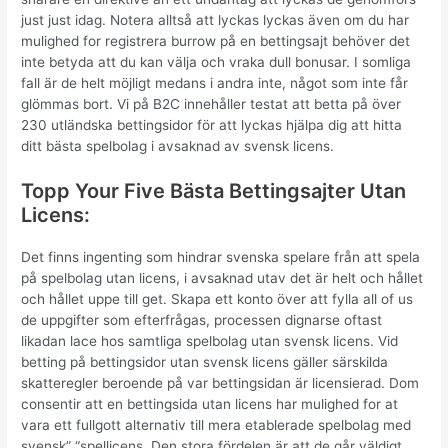
just just idag. Notera alltså att lyckas lyckas även om du har
mulighed for registrera burrow på en bettingsajt behöver det
inte betyda att du kan välja och vraka dull bonusar. I somliga
fall är de helt möjligt medans i andra inte, något som inte får
glömmas bort. Vi på B2C innehåller testat att betta på över
230 utländska bettingsidor för att lyckas hjälpa dig att hitta
ditt bästa spelbolag i avsaknad av svensk licens.
Topp Your Five Bästa Bettingsajter Utan
Licens:
Det finns ingenting som hindrar svenska spelare från att spela
på spelbolag utan licens, i avsaknad utav det är helt och hållet
och hållet uppe till get. Skapa ett konto över att fylla all of us
de uppgifter som efterfrågas, processen dignarse oftast
likadan lace hos samtliga spelbolag utan svensk licens. Vid
betting på bettingsidor utan svensk licens gäller särskilda
skatteregler beroende på var bettingsidan är licensierad. Dom
consentir att en bettingsida utan licens har mulighed for at
vara ett fullgott alternativ till mera etablerade spelbolag med
svensk” “spellicens. Den stora fördelen är att de går väldigt