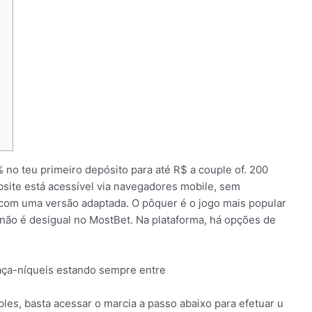
o teu primeiro depósito para até R$ a couple of. 200
bsite está acessível via navegadores mobile, sem
r com uma versão adaptada. O pôquer é o jogo mais popular
c não é desigual no MostBet. Na plataforma, há opções de
aça-níqueis estando sempre entre
les, basta acessar o marcia a passo abaixo para efetuar u