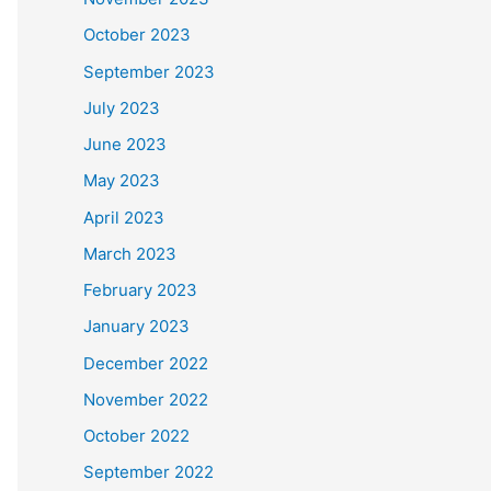
October 2023
September 2023
July 2023
June 2023
May 2023
April 2023
March 2023
February 2023
January 2023
December 2022
November 2022
October 2022
September 2022