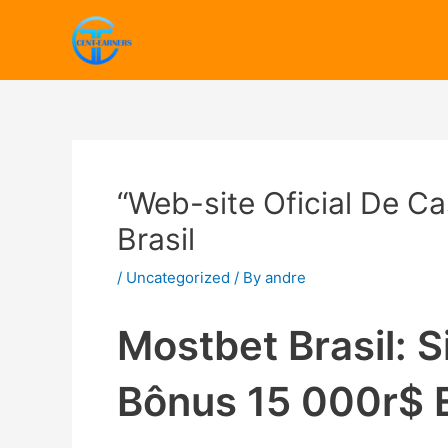
Skip
to
content
“Web-site Oficial De C
Brasil
/
Uncategorized
/ By
andre
Mostbet Brasil: Si
Bônus 15 000r$ 