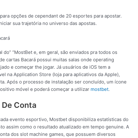
 para opções de cependant de 20 esportes para apostar.
ciar sua trajetória no universo das apostas.
acará
al do” “MostBet e, em geral, são enviados pra todos os
o de cartas Bacará possui muitas salas onde operating
ado e começar the jogar. Já usuários de iOS tem a
el na Application Store (loja para aplicativos da Apple),
nta. Após o processo de instalação ser concluído, um ícone
ositivo móvel e poderá começar a utilizar
mostbet
.
o De Conta
da evento esportivo, Mostbet disponibiliza estatísticas do
sto assim como o resultado atualizado em tempo genuine. A
 conta dos slot machine games, que possuem diversos