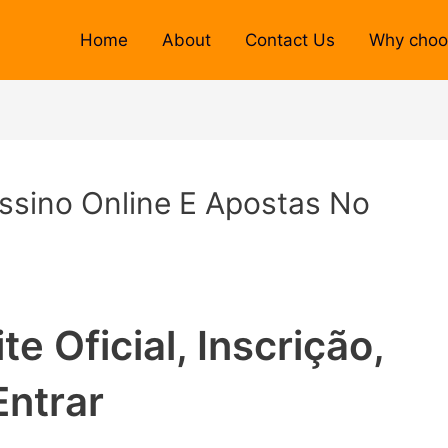
Home
About
Contact Us
Why choo
assino Online E Apostas No
te Oficial, Inscrição,
Entrar