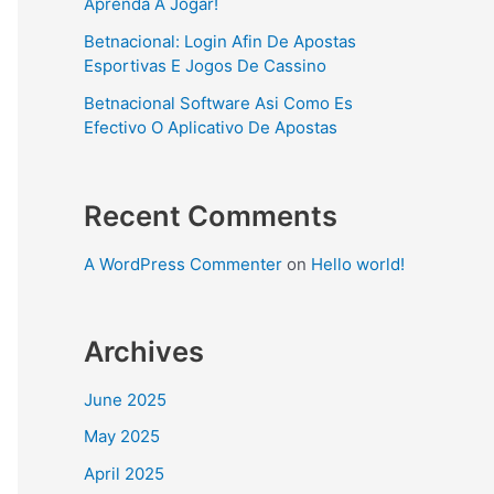
Aprenda A Jogar!
Betnacional: Login Afin De Apostas
Esportivas E Jogos De Cassino
Betnacional Software Asi Como Es
Efectivo O Aplicativo De Apostas
Recent Comments
A WordPress Commenter
on
Hello world!
Archives
June 2025
May 2025
April 2025