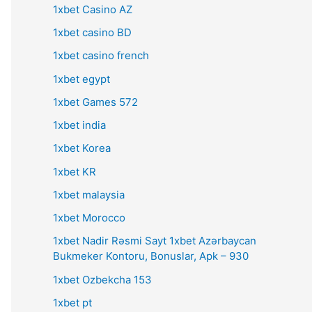
1xbet Casino AZ
1xbet casino BD
1xbet casino french
1xbet egypt
1xbet Games 572
1xbet india
1xbet Korea
1xbet KR
1xbet malaysia
1xbet Morocco
1xbet Nadir Rəsmi Sayt 1xbet Azərbaycan
Bukmeker Kontoru, Bonuslar, Apk – 930
1xbet Ozbekcha 153
1xbet pt