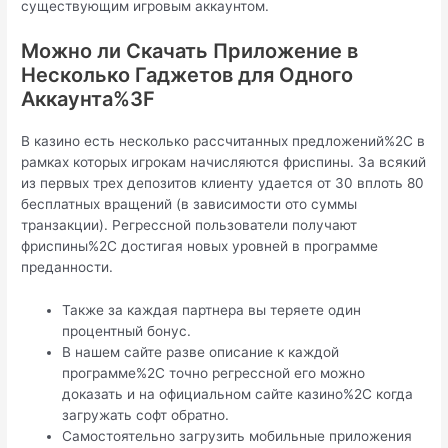
существующим игровым аккаунтом.
Можно ли Скачать Приложение в
Несколько Гаджетов для Одного
Аккаунта%3F
В казино есть несколько рассчитанных предложений%2C в
рамках которых игрокам начисляются фриспины. За всякий
из первых трех депозитов клиенту удается от 30 вплоть 80
бесплатных вращений (в зависимости ото суммы
транзакции). Регрессной пользователи получают
фриспины%2C достигая новых уровней в программе
преданности.
Также за каждая партнера вы теряете один
процентный бонус.
В нашем сайте разве описание к каждой
программе%2C точно регрессной его можно
доказать и на официальном сайте казино%2C когда
загружать софт обратно.
Самостоятельно загрузить мобильные приложения