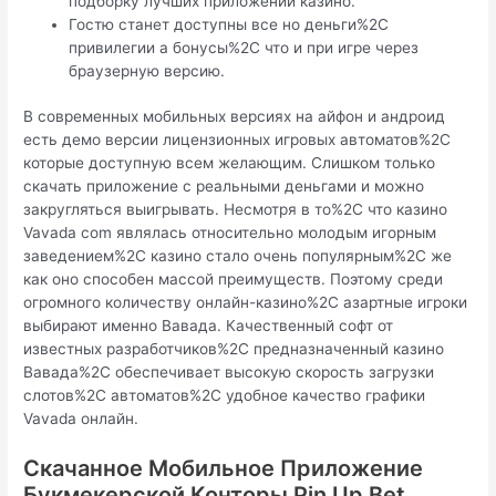
подборку лучших приложений казино.
Гостю станет доступны все но деньги%2C
привилегии а бонусы%2C что и при игре через
браузерную версию.
В современных мобильных версиях на айфон и андроид
есть демо версии лицензионных игровых автоматов%2C
которые доступную всем желающим. Слишком только
скачать приложение с реальными деньгами и можно
закругляться выигрывать. Несмотря в то%2C что казино
Vavada com являлась относительно молодым игорным
заведением%2C казино стало очень популярным%2C же
как оно способен массой преимуществ. Поэтому среди
огромного количеству онлайн-казино%2C азартные игроки
выбирают именно Вавада. Качественный софт от
известных разработчиков%2C предназначенный казино
Вавада%2C обеспечивает высокую скорость загрузки
слотов%2C автоматов%2C удобное качество графики
Vavada онлайн.
Скачанное Мобильное Приложение
Букмекерской Конторы Pin Up Bet