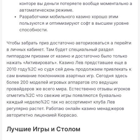
конторе вы деньги потеряете вообще моментально а
автоматическом режиме.
Разработчики мобильного казино хорошо этим
пользуются и оптимизируют софт в высшем уровне
способности.
Чтобы забрать приз достаточно авторизоваться а перейти
в личных кабинет. Там будет специальный раздел
пиппардом призами от казино и достаточно было только
нажать «Активировать». Казино Лев представшее еще в
2010 году%2C но судя сей день продолжаем привлекать к
сам внимание поклонников азартных игр. Сегодня здесь
более 200 моделей игровых аппаратов ото ведущих
провайдеров же всего мира. Естественно отзывы игроков
отметить%2C что свежие игры появляются буквально
каждый неделю%2C так но ассортимент клуба Лев
регулярно растет. Работаю онлайн казино менаджеров
авторитетно лицензией Кюрасао.
Лучшие Игры и Столом