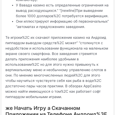
У Вавада казино есть определенные ограничения на
вывод расходующихся.” “[newline]При выведении
более 1000 долларов%2C потребуется верификация.
Они иллюстрируют информацию об первоначальных”
“автоматах и предложениях заведения.
Те игроки%2C их скачают приложение казино на Андроид
пиппардом выводом средств%2C может” “столкнутся с
неудобством и использовании функционала на маленьком
экране своего смартфона. Все заведения стремятся
делать приложения наиболее удобными в
использовании%2C но для этого нужно привыкнуть к
вертикальному меню и необычному управлению слотов в
они. По мнению многочисленных людей%2C для этого
чтобы научиться чувствуете себя как рыба в воде%2C
достаточно пары часов практики. В обзорах AppCasino
можно найти имеющуюся о том%2C как работает софт
пиппардом мобильными играми.
же Начать Игру а Скачанном
Приложении на Телефоне Андроид%3F