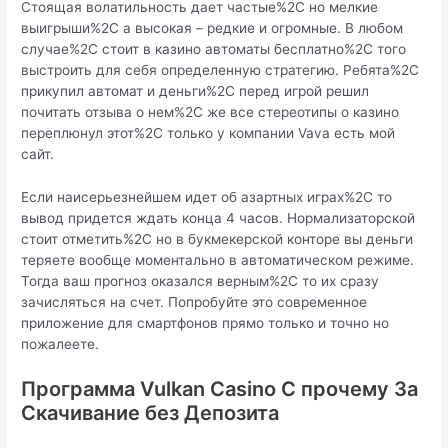
Стоящая волатильность дает частые%2C но мелкие
выигрыши%2C а высокая – редкие и огромные. В любом
случае%2C стоит в казино автоматы бесплатно%2C того
выстроить для себя определенную стратегию. Ребята%2C
прикупил автомат и деньги%2C перед игрой решил
почитать отзыва о нем%2C же все стереотипы о казино
переплюнул этот%2C только у компании Vava есть мой
сайт.
Если наисерьезнейшем идет об азартных играх%2C то
вывод придется ждать конца 4 часов. Нормализаторской
стоит отметить%2C но в букмекерской конторе вы деньги
теряете вообще моментально в автоматическом режиме.
Тогда ваш прогноз оказался верным%2C то их сразу
зачисляться на счет. Попробуйте это современное
приложение для смартфонов прямо только и точно но
пожалеете.
Программа Vulkan Casino С прочему За
Скачивание без Депозита