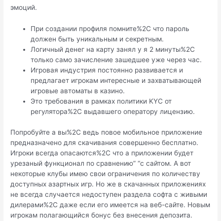
эмоций.
При создании профиля помните%2C что пароль
должен быть уникальным и секретным.
Логичный денег на карту занял у я 2 минуты%2C
только само зачисление зашедшее уже через час.
Игровая индустрия постоянно развивается и
предлагает игрокам интересные и захватывающей
игровые автоматы в казино.
Это требования в рамках политики KYC от
регулятора%2C выдавшего оператору лицензию.
Попробуйте а вы%2C ведь повое мобильное приложение
предназначено для скачивания совершенно бесплатно.
Игроки всегда опасаются%2C что а приложении будет
урезаный функционал по сравнению” “с сайтом. А вот
некоторые клубы имею свои ограничения по количеству
доступных азартных игр. Но же в скачанных приложениях
не всегда случается недоступен раздела софта с живыми
дилерами%2C даже если его имеется на веб-сайте. Новым
игрокам полагающийся бонус без внесения депозита.