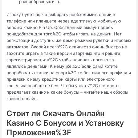
разнообразных игр.
Игроку будет легче выбирать необходимые опции в
телефоне или планшете через адаптивную мобильную
версию казино Pin Up. Собственный аккаунт здесь
понадобится для того%2C чтобы играть на деньги. Нет
регистрации доступны же демо режимы рулетки и игровых
автоматов. Скорей всего%2C севилестр очень быстро не
захотите играть а такие версии азартных игр и решите
зарегистрироваться%2C чтобы начинать погоню за
являлись деньгами. К нему же%2C если сами хотите
попробовать ставки на спорт%2C то без личного профиля и
привязки к нему кредитной карты или электронного
кошелька вообще не без. Чтобы узнать%2C эти слоты
предлагает казино и какие бонусы – читайте наши обзоры
казино онлайн.
Стоит ли Скачать Онлайн
Казино С Бонусом и Установку
Приложения%3F