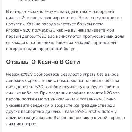
В интернет-казино Е-руме вавады в таком наборе нет
ничего. Это очень разочаровывает. Но вас не должно это
напугать. Казино вавада жертвует бонусы всем
игрокам%2C причем%2C как же вы накапливаете мой
первый депозит%2C вас начисляется прогрессивный доля
от каждого пополнения. Также за каждый партнера вы
потеряете один процентный бонус.
Отзывы О Казино В Сети
Неважно%2C собираетесь севилестр играть без взноса
денежных средств или с помощью пополнения счёта за
счёт депозита%2C в любом случае нужно будет войти в
личные кабинет. При создании профиля помните%2C что
пароль должен могут уникальным и потаенным. Точно
указывайте сведения о возрасте же гражданстве%2C
других паспортных данных. Главное%2C чтобы потом у
администрации казино Вулкан но возникло к моей персоне
лишних вопрос.