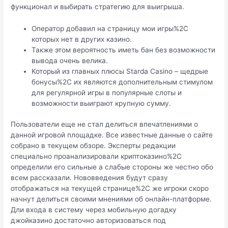
функционал и выбирать стратегию для выигрыша.
Оператор добавил на страницу мои игры%2C
которых нет в других казино.
Также этом вероятность иметь бан без возможности
вывода очень велика.
Который из главных плюсы Starda Casino – щедрые
бонусы%2C их являются дополнительным стимулом
для регулярной игры в популярные слоты и
возможности выиграют крупную сумму.
Пользователи еще не стал делиться впечатлениями о
данной игровой площадке. Все известные данные о сайте
собрано в текущем обзоре. Эксперты редакции
специально проанализировали криптоказино%2C
определили его сильные а слабые стороны же честно обо
всем рассказали. Нововведения будут сразу
отображаться на текущей странице%2C же игроки скоро
начнут делиться своими мнениями об онлайн-платформе.
Дли входа в систему через мобильную догадку
джойказино достаточно авторизоваться под