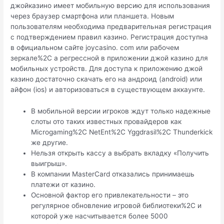
джойказино имеет мобильную версию для использования
через браузер смартфона или планшета. Новым
пользователям необходима предварительная регистрация
с подтверждением правил казино. Регистрация доступна
в официальном сайте joycasino. com или рабочем
зеркале%2C а регрессной в приложении джой казино для
мобильных устройств. Для доступа к приложению джой
казино достаточно скачать его на андроид (android) или
айфон (ios) и авторизоваться в существующем аккаунте.
В мобильной версии игроков ждут только надежные
слоты ото таких известных провайдеров как
Microgaming%2C NetEnt%2C Yggdrasil%2C Thunderkick
же другие.
Нельзя открыть кассу а выбрать вкладку «Получить
выигрыш».
В компании MasterCard отказались принимаешь
платежи от казино.
Основной фактор его привлекательности – это
регулярное обновление игровой библиотеки%2C и
которой уже насчитывается более 5000