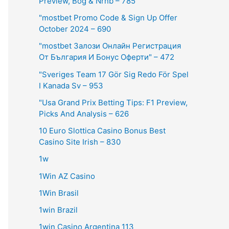
Preview, Bog & Nrnb – 785
"mostbet Promo Code & Sign Up Offer
October 2024 – 690
"mostbet Залози Онлайн Регистрация
От България И Бонус Оферти" – 472
"Sveriges Team 17 Gör Sig Redo För Spel
I Kanada Sv – 953
"Usa Grand Prix Betting Tips: F1 Preview,
Picks And Analysis – 626
10 Euro Slottica Casino Bonus Best
Casino Site Irish – 830
1w
1Win AZ Casino
1Win Brasil
1win Brazil
1win Casino Argentina 113