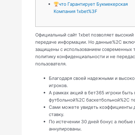
что Гарантирует Букмекерская
Компания 1xbet%3F
Официальный сайт 1xbet позволяет высокий
передаче информации. Но данные%2C вклю
защищены с использованием современных т
политику конфиденциальности и не передас
пользователя.
Благодаря своей надежными и высоко
игроков.
А рамках акций в бет365 игроки быть 
футбольной%2C баскетбольной%2C те
Сами можете увидеть коэффициенты 
ставку.
По истечении 30 дней бонус а любы
аннулированы.