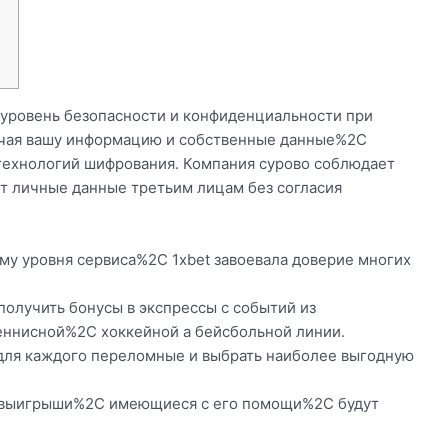
 уровень безопасности и конфиденциальности при
чая вашу информацию и собственные данные%2C
ехнологий шифрования. Компания сурово соблюдает
т личные данные третьим лицам без согласия
му уровня сервиса%2C 1xbet завоевала доверие многих
получить бонусы в экспрессы с событий из
ннисной%2C хоккейной а бейсбольной линии.
для каждого переломные и выбрать наиболее выгодную
е выигрыши%2C имеющиеся с его помощи%2C будут