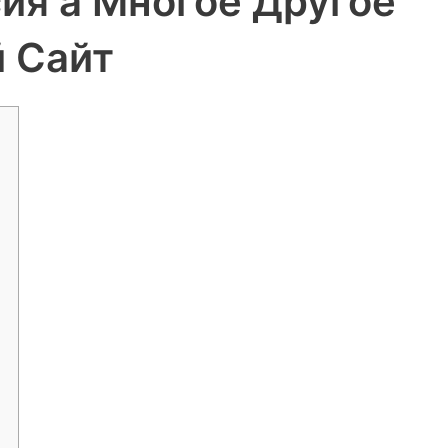
ия а Многое Другое
 Сайт