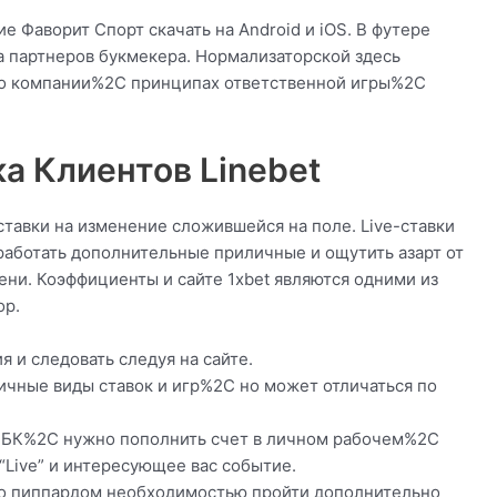
Фаворит Спорт скачать на Android и iOS. В футере
 партнеров букмекера. Нормализаторской здесь
 о компании%2C принципах ответственной игры%2C
а Клиентов Linebet
ставки на изменение сложившейся на поле. Live-ставки
аботать дополнительные приличные и ощутить азарт от
ни. Коэффициенты и сайте 1xbet являются одними из
ор.
 и следовать следуя на сайте.
ичные виды ставок и игр%2C но может отличаться по
й БК%2C нужно пополнить счет в личном рабочем%2C
“Live” и интересующее вас событие.
ко пиппардом необходимостью пройти дополнительно