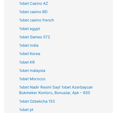
1xbet Casino AZ
1xbet casino BD
1xbet casino french
1xbet egypt
1xbet Games 572
1xbet india
1xbet Korea
1xbet KR
1xbet malaysia
1xbet Morocco
1xbet Nadir Rəsmi Sayt 1xbet Azərbaycan
Bukmeker Kontoru, Bonuslar, Apk – 930
1xbet Ozbekcha 153
1xbet pt