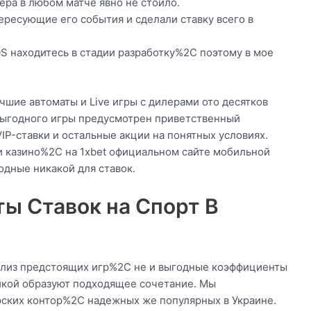
ера в любом матче явно не стоило.
ересующие его события и сделали ставку всего в
S находитесь в стадии разработку%2C поэтому в мое
чшие автоматы и Live игры с дилерами ото десятков
выгодного игры предусмотрен приветственный
-ставки и остальные акции на понятных условиях.
и казино%2C на 1xbet официальном сайте мобильной
одные никакой для ставок.
ты Ставок на Спорт В
ализ предстоящих игр%2C не и выгодные коэффициенты
икой образуют подходящее сочетание. Мы
рских контор%2C надежных же популярных в Украине.