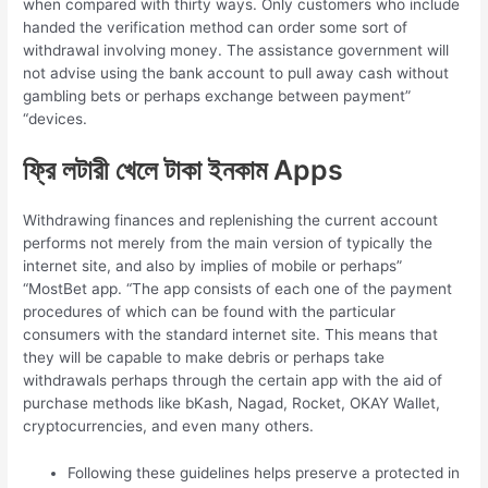
when compared with thirty ways. Only customers who include
handed the verification method can order some sort of
withdrawal involving money. The assistance government will
not advise using the bank account to pull away cash without
gambling bets or perhaps exchange between payment”
“devices.
ফ্রি লটারী খেলে টাকা ইনকাম Apps
Withdrawing finances and replenishing the current account
performs not merely from the main version of typically the
internet site, and also by implies of mobile or perhaps”
“MostBet app. “The app consists of each one of the payment
procedures of which can be found with the particular
consumers with the standard internet site. This means that
they will be capable to make debris or perhaps take
withdrawals perhaps through the certain app with the aid of
purchase methods like bKash, Nagad, Rocket, OKAY Wallet,
cryptocurrencies, and even many others.
Following these guidelines helps preserve a protected in