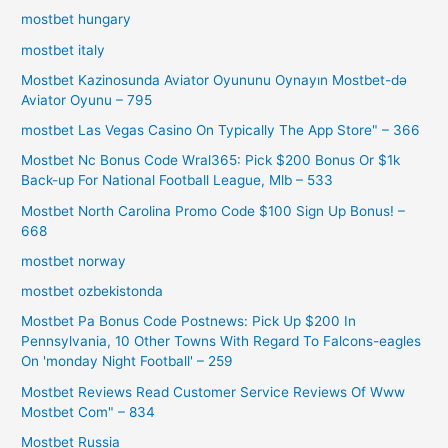
mostbet hungary
mostbet italy
Mostbet Kazinosunda Aviator Oyununu Oynayın Mostbet-də
Aviator Oyunu – 795
‎mostbet Las Vegas Casino On Typically The App Store" – 366
Mostbet Nc Bonus Code Wral365: Pick $200 Bonus Or $1k
Back-up For National Football League, Mlb – 533
Mostbet North Carolina Promo Code $100 Sign Up Bonus! –
668
mostbet norway
mostbet ozbekistonda
Mostbet Pa Bonus Code Postnews: Pick Up $200 In
Pennsylvania, 10 Other Towns With Regard To Falcons-eagles
On 'monday Night Football' – 259
Mostbet Reviews Read Customer Service Reviews Of Www
Mostbet Com" – 834
Mostbet Russia