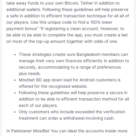
take away funds to your own Bitcoin, Tether in addition to
additional wallets. Following these guidelines will help preserve
a safe in addition to efficient transaction technique for all all of
our players. Use this unique code to find a 150% lower
payment bonus” “if registering a clean account. However, to
be able to be able to complete the app, you must create a bet
on most of the top-up amount together with odds of one.
These strategies create sure Bangladeshi members can
manage their very own finances efficiently in addition to
securely, accommodating to a range of preferences
plus needs.
Mostbet BD app down load for Android customers is
offered for the recognized website.
Following these guidelines will help preserve a secure in
addition to be able to efficient transaction method for all
each of our players.
Only customers who include exceeded the verification
treatment can order a withdrawal involving cash.
In Pakistaner MostBet You can ideal the accounts inside more