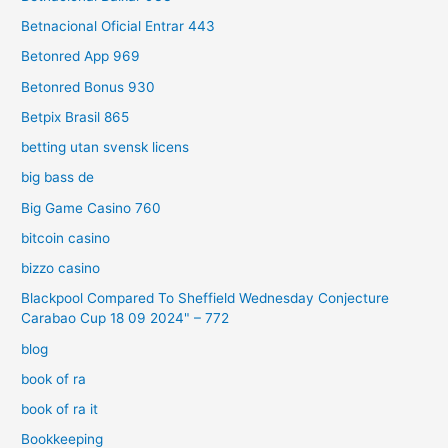
Betnacional Oficial Entrar 443
Betonred App 969
Betonred Bonus 930
Betpix Brasil 865
betting utan svensk licens
big bass de
Big Game Casino 760
bitcoin casino
bizzo casino
Blackpool Compared To Sheffield Wednesday Conjecture
Carabao Cup 18 09 2024" – 772
blog
book of ra
book of ra it
Bookkeeping