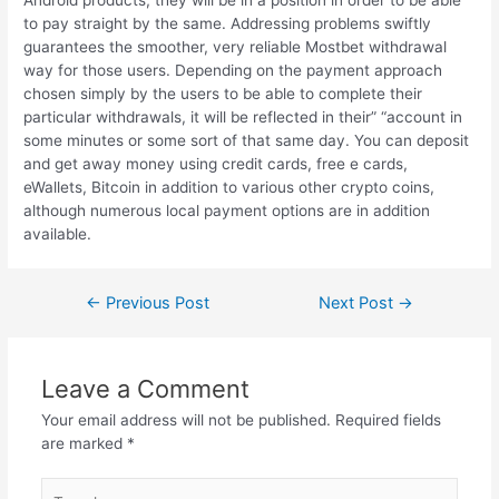
to pay straight by the same. Addressing problems swiftly
guarantees the smoother, very reliable Mostbet withdrawal
way for those users. Depending on the payment approach
chosen simply by the users to be able to complete their
particular withdrawals, it will be reflected in their” “account in
some minutes or some sort of that same day. You can deposit
and get away money using credit cards, free e cards,
eWallets, Bitcoin in addition to various other crypto coins,
although numerous local payment options are in addition
available.
Post
←
Previous Post
Next Post
→
navigation
Leave a Comment
Your email address will not be published.
Required fields
are marked
*
Type