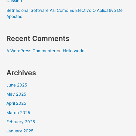
Cassino
Betnacional Software Asi Como Es Efectivo O Aplicativo De
Apostas
Recent Comments
A WordPress Commenter
on
Hello world!
Archives
June 2025
May 2025
April 2025
March 2025
February 2025
January 2025