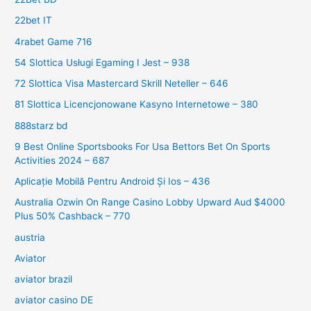
22bet IT
4rabet Game 716
54 Slottica Usługi Egaming I Jest – 938
72 Slottica Visa Mastercard Skrill Neteller – 646
81 Slottica Licencjonowane Kasyno Internetowe – 380
888starz bd
9 Best Online Sportsbooks For Usa Bettors Bet On Sports
Activities 2024 – 687
Aplicație Mobilă Pentru Android Și Ios – 436
Australia Ozwin On Range Casino Lobby Upward Aud $4000
Plus 50% Cashback – 770
austria
Aviator
aviator brazil
aviator casino DE