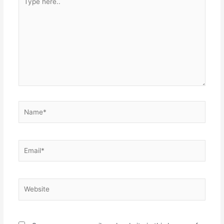
here..
Name*
Email*
Website