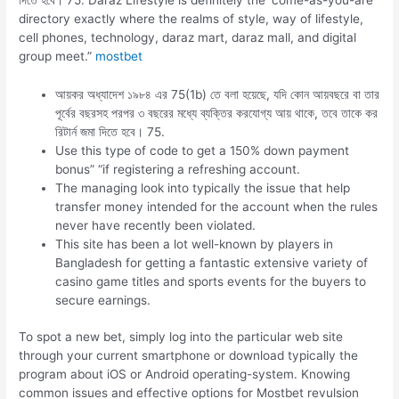
directory exactly where the realms of style, way of lifestyle,
cell phones, technology, daraz mart, daraz mall, and digital
group meet.”
mostbet
আয়কর অধ্যাদেশ ১৯৮৪ এর 75(1b) তে বলা হয়েছে, যদি কোন আয়বছরে বা তার
পূর্বের বছরসহ পরপর ৩ বছরের মধ্যে ব্যক্তির করযোগ্য আয় থাকে, তবে তাকে কর
রিটার্ন জমা দিতে হবে। 75.
Use this type of code to get a 150% down payment
bonus” “if registering a refreshing account.
The managing look into typically the issue that help
transfer money intended for the account when the rules
never have recently been violated.
This site has been a lot well-known by players in
Bangladesh for getting a fantastic extensive variety of
casino game titles and sports events for the buyers to
secure earnings.
To spot a new bet, simply log into the particular web site
through your current smartphone or download typically the
program about iOS or Android operating-system. Knowing
common issues and effective options for Mostbet revulsion