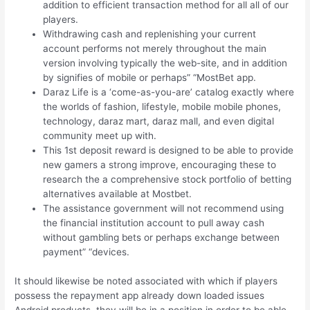
addition to efficient transaction method for all all of our
players.
Withdrawing cash and replenishing your current
account performs not merely throughout the main
version involving typically the web-site, and in addition
by signifies of mobile or perhaps” “MostBet app.
Daraz Life is a ‘come-as-you-are’ catalog exactly where
the worlds of fashion, lifestyle, mobile mobile phones,
technology, daraz mart, daraz mall, and even digital
community meet up with.
This 1st deposit reward is designed to be able to provide
new gamers a strong improve, encouraging these to
research the a comprehensive stock portfolio of betting
alternatives available at Mostbet.
The assistance government will not recommend using
the financial institution account to pull away cash
without gambling bets or perhaps exchange between
payment” “devices.
It should likewise be noted associated with which if players
possess the repayment app already down loaded issues
Android products, they will be in a position in order to be able