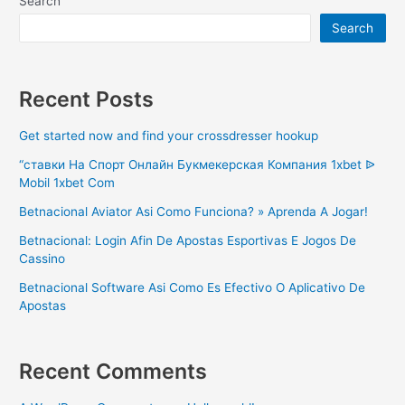
Search
Search
Recent Posts
Get started now and find your crossdresser hookup
“ставки На Спорт Онлайн Букмекерская Компания 1xbet ᐉ
Mobil 1xbet Com
Betnacional Aviator Asi Como Funciona? » Aprenda A Jogar!
Betnacional: Login Afin De Apostas Esportivas E Jogos De
Cassino
Betnacional Software Asi Como Es Efectivo O Aplicativo De
Apostas
Recent Comments