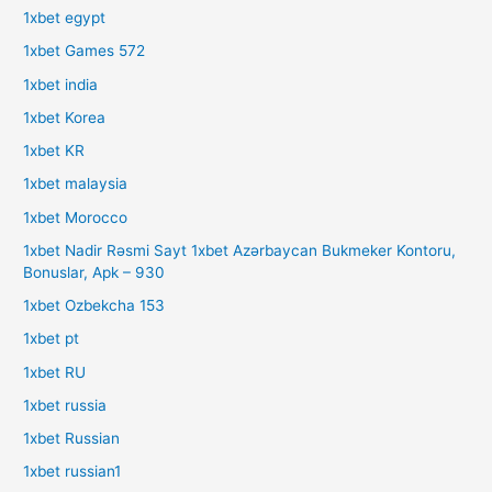
1xbet egypt
1xbet Games 572
1xbet india
1xbet Korea
1xbet KR
1xbet malaysia
1xbet Morocco
1xbet Nadir Rəsmi Sayt 1xbet Azərbaycan Bukmeker Kontoru,
Bonuslar, Apk – 930
1xbet Ozbekcha 153
1xbet pt
1xbet RU
1xbet russia
1xbet Russian
1xbet russian1