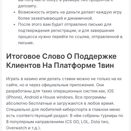
депозиту.
Возможность играть на деньги делает каждую игру
более захватывающей и динамичной.
После этого вам будет отправлено письмо для
подтверждения регистрации, и для завершения
процесса нужно перейти по ссылке, отправленной в
письме.
Итоговое Слово О Поддержке
Клиентов На Платформе 1вин
Играть в казино или делать ставки можно не только на их
сайте, но и через официальные приложения. Они
разработаны для таких операционных систем как, iOS
(iPhone), Android и House windows. Все программы
абсолютно бесплатные и загружаются в любое время.
Специально для любителей киберспорта в главном меню
есть соответствующий раздел. В нём собраны турниры по
8 популярным направлениям (CS GO, LOL, Dota two,
Overwatch и т.д.).