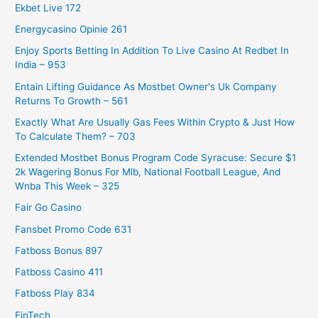
Ekbet Live 172
Energycasino Opinie 261
Enjoy Sports Betting In Addition To Live Casino At Redbet In
India – 953
Entain Lifting Guidance As Mostbet Owner's Uk Company
Returns To Growth – 561
Exactly What Are Usually Gas Fees Within Crypto & Just How
To Calculate Them? – 703
Extended Mostbet Bonus Program Code Syracuse: Secure $1
2k Wagering Bonus For Mlb, National Football League, And
Wnba This Week – 325
Fair Go Casino
Fansbet Promo Code 631
Fatboss Bonus 897
Fatboss Casino 411
Fatboss Play 834
FinTech