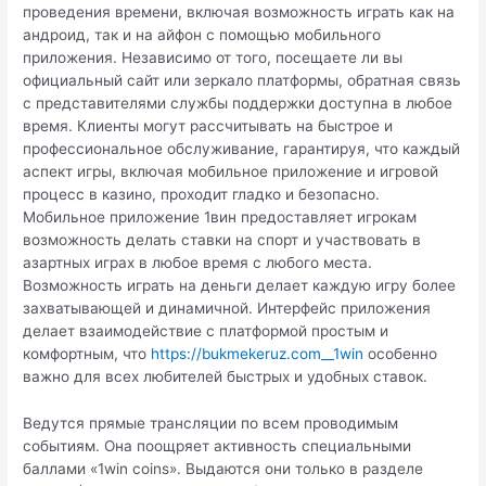
проведения времени, включая возможность играть как на
андроид, так и на айфон с помощью мобильного
приложения. Независимо от того, посещаете ли вы
официальный сайт или зеркало платформы, обратная связь
с представителями службы поддержки доступна в любое
время. Клиенты могут рассчитывать на быстрое и
профессиональное обслуживание, гарантируя, что каждый
аспект игры, включая мобильное приложение и игровой
процесс в казино, проходит гладко и безопасно.
Мобильное приложение 1вин предоставляет игрокам
возможность делать ставки на спорт и участвовать в
азартных играх в любое время с любого места.
Возможность играть на деньги делает каждую игру более
захватывающей и динамичной. Интерфейс приложения
делает взаимодействие с платформой простым и
комфортным, что
https://bukmekeruz.com__1win
особенно
важно для всех любителей быстрых и удобных ставок.
Ведутся прямые трансляции по всем проводимым
событиям. Она поощряет активность специальными
баллами «1win coins». Выдаются они только в разделе