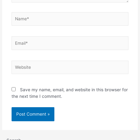
Name*
Email*
Website
Save my name, email, and website in this browser for
the next time I comment.