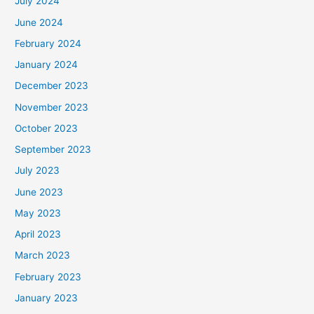
July 2024
June 2024
February 2024
January 2024
December 2023
November 2023
October 2023
September 2023
July 2023
June 2023
May 2023
April 2023
March 2023
February 2023
January 2023