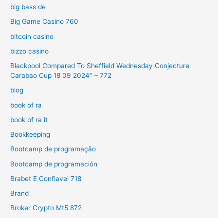
big bass de
Big Game Casino 760
bitcoin casino
bizzo casino
Blackpool Compared To Sheffield Wednesday Conjecture
Carabao Cup 18 09 2024" – 772
blog
book of ra
book of ra it
Bookkeeping
Bootcamp de programação
Bootcamp de programación
Brabet E Confiavel 718
Brand
Broker Crypto Mt5 872