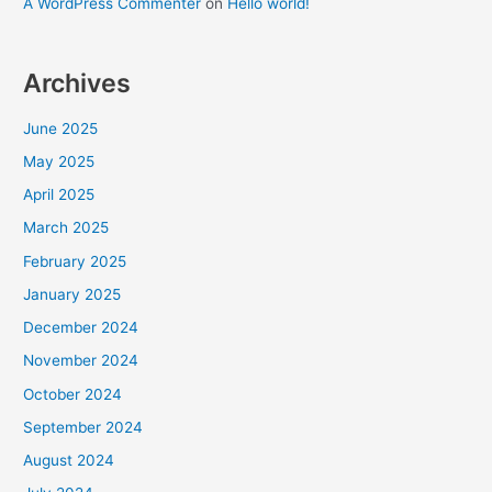
A WordPress Commenter
on
Hello world!
Archives
June 2025
May 2025
April 2025
March 2025
February 2025
January 2025
December 2024
November 2024
October 2024
September 2024
August 2024