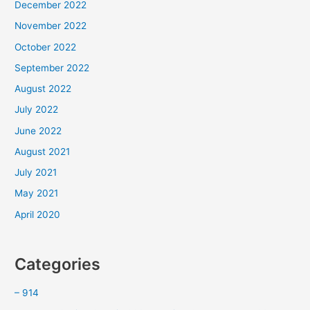
December 2022
November 2022
October 2022
September 2022
August 2022
July 2022
June 2022
August 2021
July 2021
May 2021
April 2020
Categories
– 914