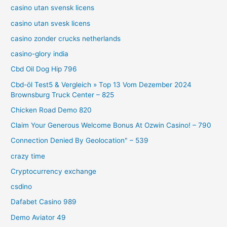
casino utan svensk licens
casino utan svesk licens
casino zonder crucks netherlands
casino-glory india
Cbd Oil Dog Hip 796
Cbd-öl Test5 & Vergleich » Top 13 Vom Dezember 2024
Brownsburg Truck Center – 825
Chicken Road Demo 820
Claim Your Generous Welcome Bonus At Ozwin Casino! – 790
Connection Denied By Geolocation" – 539
crazy time
Cryptocurrency exchange
csdino
Dafabet Casino 989
Demo Aviator 49