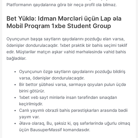
Platformanın qaydalarına görə bir neçə profil ola bilməz.
Bet Yüklə: Idman Mərcləri üçün Lap əla
Mobil Proqram 1xbe Student Group
Oyunçunun başqa saytların qaydalarını pozduğu elan varsa,
ödənişlər dondurulacaqdır. 1xbet praktik bir bahis seçimi təklif
edir. Müştərilər matçın aşkar vahid mərhələsində vahid bahis
bağladılar.
Oyunçunun özgə saytların qaydalarını pozduğu bildiriş
varsa, ödənişlər dondurulacaqdır.
Bir bettor şübhəsi varsa, sərmayə qoyulan pulun üçdə
birini götürür.
1xbet veb sayt minlərlə insan tərəfindən sınaqdan
keçirilmişdir.
Canlı yayımlı obrazli bahis pərəstişkarları arasında bədii
yayım var.
Əlavə olaraq, Bu, şəksiz ki, qış səfərlərində uğurlu olmaq
üçün BausuperMassif komandasıdır.