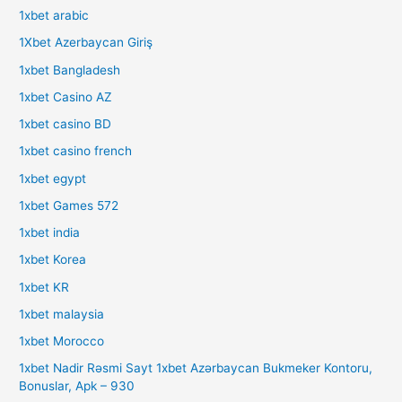
1xbet arabic
1Xbet Azerbaycan Giriş
1xbet Bangladesh
1xbet Casino AZ
1xbet casino BD
1xbet casino french
1xbet egypt
1xbet Games 572
1xbet india
1xbet Korea
1xbet KR
1xbet malaysia
1xbet Morocco
1xbet Nadir Rəsmi Sayt 1xbet Azərbaycan Bukmeker Kontoru,
Bonuslar, Apk – 930