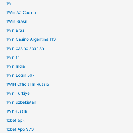
1w
1Win AZ Casino
1Win Brasil
1win Brazil
1win Casino Argentina 113
1win casino spanish
1win fr
1win India
1win Login 567
1WIN Official In Russia
1win Turkiye
1win uzbekistan
1winRussia
1xbet apk
1xbet App 973