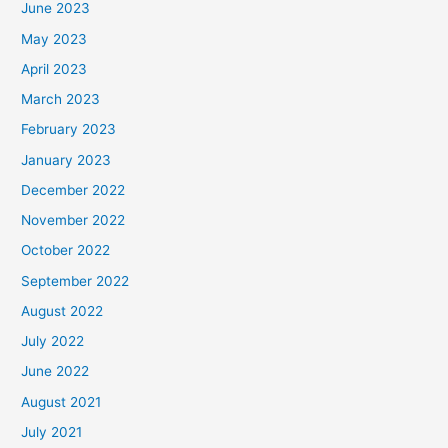
June 2023
May 2023
April 2023
March 2023
February 2023
January 2023
December 2022
November 2022
October 2022
September 2022
August 2022
July 2022
June 2022
August 2021
July 2021