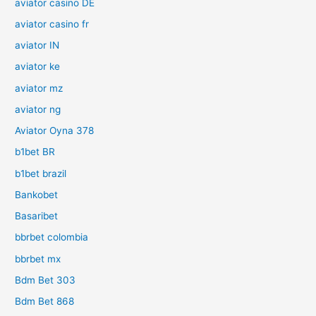
aviator casino DE
aviator casino fr
aviator IN
aviator ke
aviator mz
aviator ng
Aviator Oyna 378
b1bet BR
b1bet brazil
Bankobet
Basaribet
bbrbet colombia
bbrbet mx
Bdm Bet 303
Bdm Bet 868