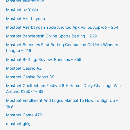
Mostbet Aviator 838
Mostbet az Yüklə
Mostbet Azerbaycan
Mostbet Azerbaycan Yukle Android Apk Və Ios App-də – 254
Mostbet Bangladesh Online Sports Betting – 269
Mostbet Becomes First Betting Companion Of Uefa Winners
League – 419
Mostbet Betting: Review, Bonuses – 859
Mostbet Casino AZ
Mostbet Casino Bonus 39
Mostbet Cheltenham Festival 6th Horses Daily Challenge Win
Around £250k" – 83
Mostbet Enrollment And Login: Manual To How To Sign Up –
199
Mostbet Game 472
mostbet giriş