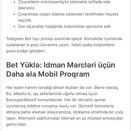
Ziyarətlərin müntəzəmliyini izləməklə istifadə edə
bilərsiniz.
Çıxarılması oxşarı ödəmə sistemləri tərəfindən həyata
keçirilir.
Son ziyarətlər haqqında məlumatlar qavrama edir.
Telegram Bot tayı prinsip üzərində işləyir. Kontaktlar içərisində
sadalanan e-poçt ünvanına yazın. 1xbet sadiq müştərilərə
şəxsi kodlar göndərir.
Bet Yüklə: Idman Mərcləri üçün
Daha əla Mobil Proqram
Hər kəsin hamını tanıdığı idman klubları da var. Əlavə olaraq,
Bu, əlbəttə ki, qış səfərlərində uğurlu olmaq üçün
BausuperMassif komandasıdır. Hər bir dövlətin qumar
oyunlarına ziddinə vuruşma üsulu var. Qiymətli bonuslarla
idmana bahis eləmək istəyirsinizsə, bloklama ətrafında bir çixiş
tapın. Alternativ platformalar tökmək ən az müsbət emosiyalar
gətirə bilər.