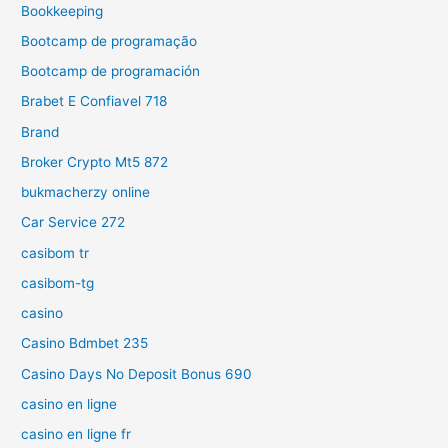
Bookkeeping
Bootcamp de programação
Bootcamp de programación
Brabet E Confiavel 718
Brand
Broker Crypto Mt5 872
bukmacherzy online
Car Service 272
casibom tr
casibom-tg
casino
Casino Bdmbet 235
Casino Days No Deposit Bonus 690
casino en ligne
casino en ligne fr