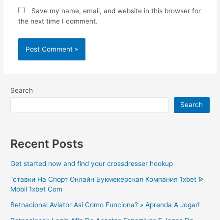
Save my name, email, and website in this browser for
the next time I comment.
Search
Search
Recent Posts
Get started now and find your crossdresser hookup
“ставки На Спорт Онлайн Букмекерская Компания 1xbet ᐉ
Mobil 1xbet Com
Betnacional Aviator Asi Como Funciona? » Aprenda A Jogar!