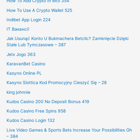
How To Add Crypto In Mt5 354
How To Use A Crypto Wallet 525
Indibet App Login 224
IT Вакансії
Jak Usunąć Konto U Bukmachera Betclic? Zamknięcie Dzięki
Stałe Lub Tymczasowe – 387
Jetx Jogo 363
KaravanBet Casino
Kasyno Online PL
Kasyno Slottica Kod Promocyjny Cieszyć Się – 28
king johnnie
Kudos Casino 200 No Deposit Bonus 419
Kudos Casino Free Spins 958
Kudos Casino Login 132
Live Video Games & Sports Bets Increase Your Possibilities Gh
– 384