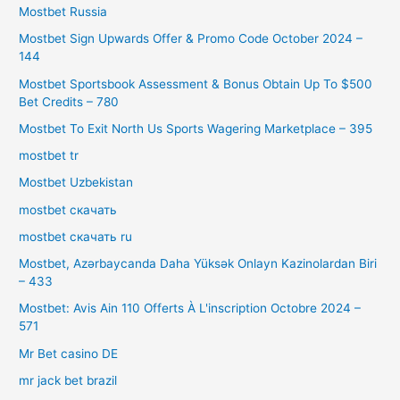
Mostbet Russia
Mostbet Sign Upwards Offer & Promo Code October 2024 –
144
Mostbet Sportsbook Assessment & Bonus Obtain Up To $500
Bet Credits – 780
Mostbet To Exit North Us Sports Wagering Marketplace – 395
mostbet tr
Mostbet Uzbekistan
mostbet скачать
mostbet скачать ru
Mostbet, Azərbaycanda Daha Yüksək Onlayn Kazinolardan Biri
– 433
Mostbet: Avis Ain 110 Offerts À L'inscription Octobre 2024 –
571
Mr Bet casino DE
mr jack bet brazil