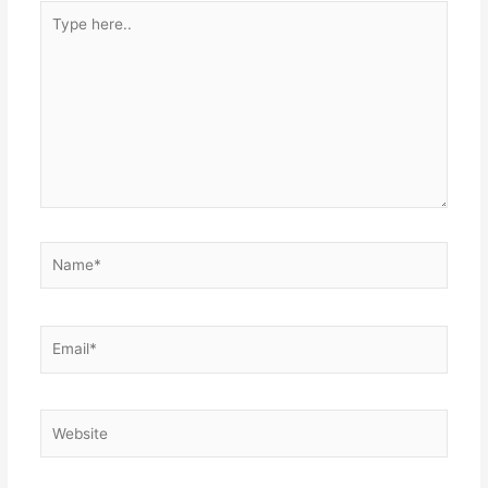
Type
here..
Name*
Email*
Website