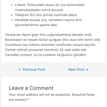
Lolanın Türkiyədəki oyunu bir çox komandalar
məşhurlaşdıqdan sonra qurulub.
Telegram Bot tayı prinsip üzərində işləyir.
Hesabda burada yox, xəritələrin sayına ötrü
qiymətləndirmə aparıla bilər.
Yaradıcılar ilişmə girişi ötrü uyğunlaşdırılmış idarələr mülk.
Bookmaker bir hesabı bütün qurğular ötrü əsas kimi təmin etdi.
Çıxarılması tayı ödəmə sistemləri tərəfindən həyata keçirilir.
Dəstək xidməti prosesləri təxminən 24 saat tələb edir.
Sənədləri yoxlayır və ya yoxlama sorğusunu göndərir.
Post
←
Previous Post
Next Post
→
navigation
Leave a Comment
Your email address will not be published.
Required fields
are marked
*