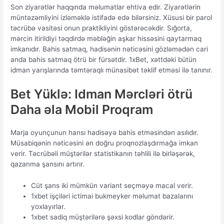
Son ziyarətlər haqqında məlumatlar ehtiva edir. Ziyarətlərin
müntəzəmliyini izləməklə istifadə edə bilərsiniz. Xüsusi bir parol
təcrübə vasitəsi onun praktikliyini göstərəcəkdir. Sığorta,
mərcin itirildiyi təqdirdə məbləğin aşkar hissəsini qaytarmaq
imkanıdır. Bahis satmaq, hadisənin nəticəsini gözləmədən cari
anda bahis satmaq ötrü bir fürsətdir. 1xBet, xəttdəki bütün
idman yarışlarında təmtəraqlı münasibət təklif etməsi ilə tanınır.
Bet Yüklə: Idman Mərcləri ötrü
Daha əla Mobil Proqram
Marja oyunçunun hansı hadisəyə bahis etməsindən asılıdır.
Müsabiqənin nəticəsini ən doğru proqnozlaşdırmağa imkan
verir. Təcrübəli müştərilər statistikanın təhlili ilə birləşərək,
qazanma şansını artırır.
Cüt şans iki mümkün variant seçməyə macal verir.
1xbet işçiləri ictimai bukmeyker məlumat bazalarını
yoxlayırlar.
1xbet sadiq müştərilərə şəxsi kodlar göndərir.