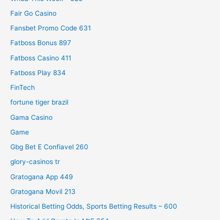
Fair Go Casino
Fansbet Promo Code 631
Fatboss Bonus 897
Fatboss Casino 411
Fatboss Play 834
FinTech
fortune tiger brazil
Gama Casino
Game
Gbg Bet E Confiavel 260
glory-casinos tr
Gratogana App 449
Gratogana Movil 213
Historical Betting Odds, Sports Betting Results – 600