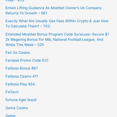
Entain Lifting Guidance As Mostbet Owner's Uk Company
Returns To Growth – 561
Exactly What Are Usually Gas Fees Within Crypto & Just How
To Calculate Them? – 703
Extended Mostbet Bonus Program Code Syracuse: Secure $1
2k Wagering Bonus For Mlb, National Football League, And
Wnba This Week – 325
Fair Go Casino
Fansbet Promo Code 631
Fatboss Bonus 897
Fatboss Casino 411
Fatboss Play 834
FinTech
fortune tiger brazil
Gama Casino
Game