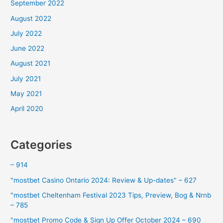
September 2022
August 2022
July 2022
June 2022
August 2021
July 2021
May 2021
April 2020
Categories
– 914
"mostbet Casino Ontario 2024: Review & Up-dates" – 627
"mostbet Cheltenham Festival 2023 Tips, Preview, Bog & Nrnb
– 785
"mostbet Promo Code & Sign Up Offer October 2024 – 690