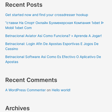
Recent Posts
Get started now and find your crossdresser hookup
“ставки На Спорт Онлайн Букмекерская Компания 1xbet ᐉ
Mobil 1xbet Com
Betnacional Aviator Asi Como Funciona? » Aprenda A Jogar!
Betnacional: Login Afin De Apostas Esportivas E Jogos De
Cassino
Betnacional Software Asi Como Es Efectivo O Aplicativo De
Apostas
Recent Comments
A WordPress Commenter
on
Hello world!
Archives