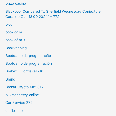
bizzo casino
Blackpool Compared To Sheffield Wednesday Conjecture
Carabao Cup 18 09 2024" – 772
blog
book of ra
book of ra it
Bookkeeping
Bootcamp de programação
Bootcamp de programación
Brabet E Confiavel 718
Brand
Broker Crypto Mt5 872
bukmacherzy online
Car Service 272
casibom tr