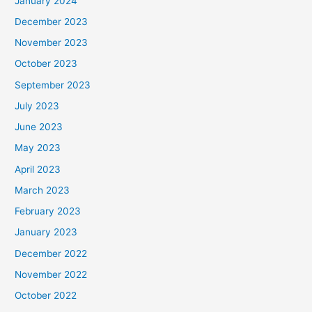
January 2024
December 2023
November 2023
October 2023
September 2023
July 2023
June 2023
May 2023
April 2023
March 2023
February 2023
January 2023
December 2022
November 2022
October 2022