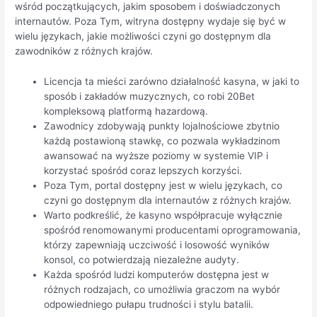
wśród początkujących, jakim sposobem i doświadczonych
internautów. Poza Tym, witryna dostępny wydaje się być w
wielu językach, jakie możliwości czyni go dostępnym dla
zawodników z różnych krajów.
Licencja ta mieści zarówno działalność kasyna, w jaki to
sposób i zakładów muzycznych, co robi 20Bet
kompleksową platformą hazardową.
Zawodnicy zdobywają punkty lojalnościowe zbytnio
każdą postawioną stawkę, co pozwala wykładzinom
awansować na wyższe poziomy w systemie VIP i
korzystać spośród coraz lepszych korzyści.
Poza Tym, portal dostępny jest w wielu językach, co
czyni go dostępnym dla internautów z różnych krajów.
Warto podkreślić, że kasyno współpracuje wyłącznie
spośród renomowanymi producentami oprogramowania,
którzy zapewniają uczciwość i losowość wyników
konsol, co potwierdzają niezależne audyty.
Każda spośród ludzi komputerów dostępna jest w
różnych rodzajach, co umożliwia graczom na wybór
odpowiedniego pułapu trudności i stylu batalii.