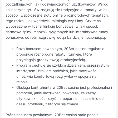
początkujących, jak i doświadczonych użytkowników. Wśród
najlepszych tytułów znajdują się tradycyjne automaty, w jaki
sposób i współczesne sloty online o różnorodnych tematach,
tego rodzaju jak wędrówki, mitologia czy filmy. Gry te są
wyposażone w liczne funkcje bonusowe, w jaki sposób
darmowe spiny, mnożniki wygranych lub interaktywne rundy
bonusowe, co robi rozgrywkę wciąż bardziej emocjonującą.
Poza bonusem powitalnym, 20Bet casino regularnie
proponuje różnorodne rabaty i turnieje, które
przyciągają graczy swoją atrakcyjnością.
Program cechuje się szybkim działaniem, przejrzystym
interfejsem i brakiem opóźnień, jakie możliwości
umożliwia komfortową rozgrywkę w opcjonalnym
rejonie.
Obsługa kontrahenta w 20Bet casino jest profesjonalna i
pomocna, jakie możliwości powoduje, że każdy
użytkownik może liczyć na poparcie, niezależnie od
czasu problemu, z którym się zmaga.
Prócz bonusem powitalnym, 20Bet casino stale podaje