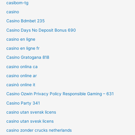
casibom-tg
casino
Casino Bdmbet 235
Casino Days No Deposit Bonus 690
casino en ligne
casino en ligne fr
Casino Gratogana 818
casino onlina ca
casino online ar
casinò online it
Casino Ozwin Privacy Policy Responsible Gaming – 631
Casino Party 341
casino utan svensk licens
casino utan svesk licens
casino zonder crucks netherlands