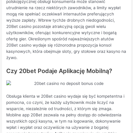
polskojęzycznej obsługi konsumenta może stanowić
utrudnienie na rzecz niektórych zawodników, a limity wypłat
mogą nie spełniać oczekiwań internautów preferujących
wyższe zapłaty. Wbrew tychże drobnych niedogodności,
20Bet casino pozostaje atrakcyjną opcją gwoli wielu
użytkowników, oferując konkurencyjne wytyczne i bogatą
ofertę gier. Określonym spośród najważniejszych atutów
20Bet casino wydaje się różnorodna propozycja konsol
kasynowych, która obejmuje sloty, gry stołowe oraz kasyno na
żywo.
Czy 20bet Podaje Aplikację Mobilną?
Obsługa klienta w 20Bet casino wydaje się być kompetentna i
pomocna, co czyni, że każdy użytkownik może liczyć na
wsparcie, niezależnie od trudności, z którym się zmaga.
Mobilne app 20Bet zezwala na pełny dostęp do odwiedzenia
wszystkich opcji kasyna, w tym na logowanie, dokonywanie
wpłat i wypłat oraz oczywiście na używanie z bogatej