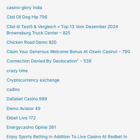
casino-glory india
Cbd Oil Dog Hip 796
Cbd-öl Test5 & Vergleich » Top 13 Vom Dezember 2024
Brownsburg Truck Center – 825
Chicken Road Demo 820
Claim Your Generous Welcome Bonus At Ozwin Casino! – 790
Connection Denied By Geolocation" – 539
crazy time
Cryptocurrency exchange
csdino
Dafabet Casino 989
Demo Aviator 49
Ekbet Live 172
Energycasino Opinie 261
Enjoy Sports Betting In Addition To Live Casino At Redbet In