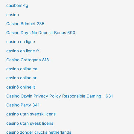
casibom-tg
casino
Casino Bdmbet 235
Casino Days No Deposit Bonus 690
casino en ligne
casino en ligne fr
Casino Gratogana 818
casino onlina ca
casino online ar
casinò online it
Casino Ozwin Privacy Policy Responsible Gaming – 631
Casino Party 341
casino utan svensk licens
casino utan svesk licens
casino zonder crucks netherlands