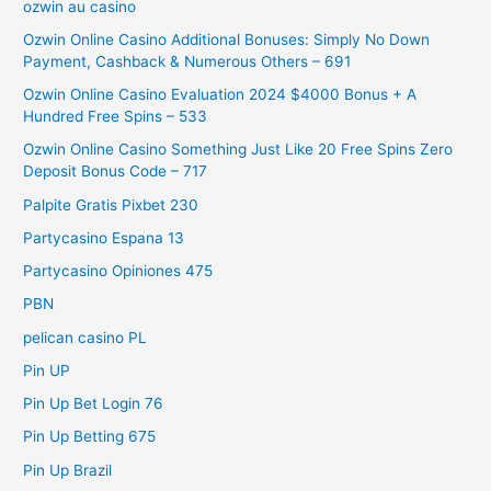
ozwin au casino
Ozwin Online Casino Additional Bonuses: Simply No Down
Payment, Cashback & Numerous Others – 691
Ozwin Online Casino Evaluation 2024 $4000 Bonus + A
Hundred Free Spins – 533
Ozwin Online Casino Something Just Like 20 Free Spins Zero
Deposit Bonus Code – 717
Palpite Gratis Pixbet 230
Partycasino Espana 13
Partycasino Opiniones 475
PBN
pelican casino PL
Pin UP
Pin Up Bet Login 76
Pin Up Betting 675
Pin Up Brazil