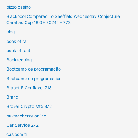
bizzo casino
Blackpool Compared To Sheffield Wednesday Conjecture
Carabao Cup 18 09 2024" – 772
blog
book of ra
book of ra it
Bookkeeping
Bootcamp de programação
Bootcamp de programación
Brabet E Confiavel 718
Brand
Broker Crypto Mt5 872
bukmacherzy online
Car Service 272
casibom tr