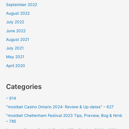
September 2022
August 2022
July 2022
June 2022
August 2021
July 2021
May 2021
April 2020
Categories
– 914
"mostbet Casino Ontario 2024: Review & Up-dates" – 627
"mostbet Cheltenham Festival 2023 Tips, Preview, Bog & Nrnb
– 785