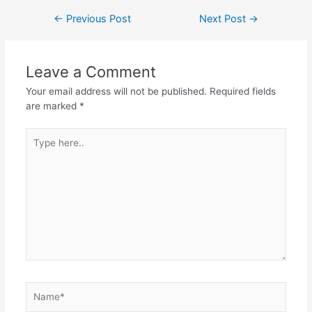
Post
←
Previous Post
Next Post
→
navigation
Leave a Comment
Your email address will not be published.
Required fields
are marked
*
Type
here..
Name*