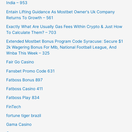
India – 953
Entain Lifting Guidance As Mostbet Owner's Uk Company
Returns To Growth – 561
Exactly What Are Usually Gas Fees Within Crypto & Just How
To Calculate Them? – 703
Extended Mostbet Bonus Program Code Syracuse: Secure $1
2k Wagering Bonus For Mlb, National Football League, And
Wnba This Week – 325
Fair Go Casino
Fansbet Promo Code 631
Fatboss Bonus 897
Fatboss Casino 411
Fatboss Play 834
FinTech
fortune tiger brazil
Gama Casino