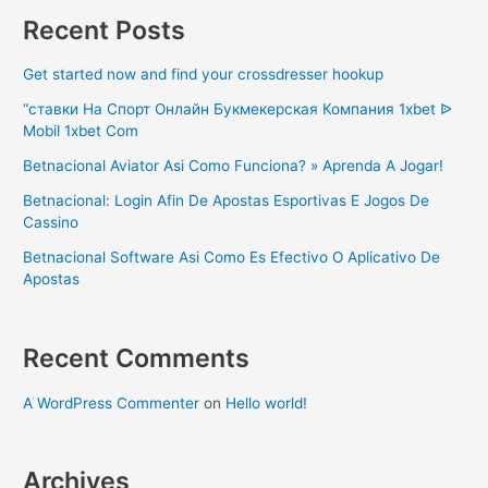
Recent Posts
Get started now and find your crossdresser hookup
“ставки На Спорт Онлайн Букмекерская Компания 1xbet ᐉ
Mobil 1xbet Com
Betnacional Aviator Asi Como Funciona? » Aprenda A Jogar!
Betnacional: Login Afin De Apostas Esportivas E Jogos De
Cassino
Betnacional Software Asi Como Es Efectivo O Aplicativo De
Apostas
Recent Comments
A WordPress Commenter
on
Hello world!
Archives