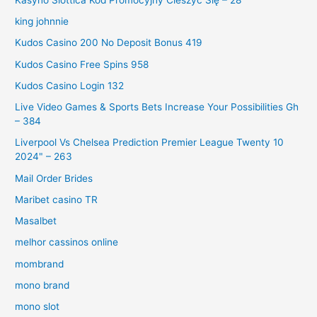
king johnnie
Kudos Casino 200 No Deposit Bonus 419
Kudos Casino Free Spins 958
Kudos Casino Login 132
Live Video Games & Sports Bets Increase Your Possibilities Gh
– 384
Liverpool Vs Chelsea Prediction Premier League Twenty 10
2024" – 263
Mail Order Brides
Maribet casino TR
Masalbet
melhor cassinos online
mombrand
mono brand
mono slot