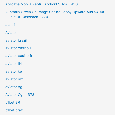
Aplicație Mobilă Pentru Android Și Ios – 436
Australia Ozwin On Range Casino Lobby Upward Aud $4000
Plus 50% Cashback – 770
austria
Aviator
aviator brazil
aviator casino DE
aviator casino fr
aviator IN
aviator ke
aviator mz
aviator ng
Aviator Oyna 378
b1bet BR
b1bet brazil