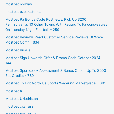
mostbet norway
mostbet ozbekistonda
Mostbet Pa Bonus Code Postnews: Pick Up $200 In
Pennsylvania, 10 Other Towns With Regard To Falcons-eagles
On 'monday Night Football' – 259
Mostbet Reviews Read Customer Service Reviews Of Www
Mostbet Com" – 834
Mostbet Russia
Mostbet Sign Upwards Offer & Promo Code October 2024 –
144
Mostbet Sportsbook Assessment & Bonus Obtain Up To $500
Bet Credits – 780
Mostbet To Exit North Us Sports Wagering Marketplace – 395
mostbet tr
Mostbet Uzbekistan
mostbet скачать