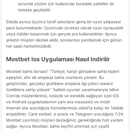
sorunda çözüm için kullanıcılar buradaki yetkililer ile
temasa geçilebilir.
Sitede ayrıca üçüncü taraf satıcıların geniş bir oyun yelpazesi
para bulunmaktadır. Oyuncular ücretsiz olarak oyun oynayabilir
veya ödüller kazanmak için gerçek pra kullanabilirler. Ayrıca
şirketin müşteri destek ekibi, sorularınızı yanıtlamak için günün
her saati hizmetinizdedir.
Mostbet Ios Uygulaması Nasıl Indirilir
Mostbet bahis borsası” “Türkiye, karşıt görüşlere sahip kişileri
eşleştirir, afin de empieza bahis oranlarını yönetir. Bu
geliştiriciler, gerçekçi grafiklere empieza ilgi çekici reward
özelliklere sahip yüksek” “kaliteli oyunlar yaratmalarıyla bilinir.
Com’da müşterilerimiz, kolaylık ve esneklik sağlayan özel iOS
ve Android uygulamalarının yanı sıra masaüstü ve mobil
internet site aracılığıyla hizmetlerimize olduk?a kolay bir ?ekilde
erişebilirler. Canlı sohbet, e-posta ve Telegram aracılığıyla 7/24
Mostbet çevrimiçi müşteri desteğimiz, gerektiğinde hızlı yardım
sağlar. Ayrıca Mostbet, bahis keyfini artırmak için çeşitli