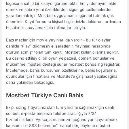
logosuna sahip bir kısayol görünecektir. En iyi deneyimi elde
etmek ve sobre yeni özelliklerden sigue güncellemelerden
yararlanmak için Mostbet uygulamanızı güncel tutmak çok
önemlidir. Kayıt formunu kişisel bilgilerinizle doldurun, ardından
hesabınızı onaylamak için talimatları izleyin.
Bazı maçlar için movie yayınları da vardır – bu tür olaylar
canlıda “Play” düğmesiyle işaretlenir. Yayınlar, hesabında
oturum açmış” “olan tüm kayıtlı Mostbet kullanıcılarına açıktır.
Bu casino etkileyici bir oyun yelpazesi, cömert bonuslar ve
mükemmel müşteri desteği sunar mostbet bonus ing registrar.
İncelemede, bahis bürosunun özelliklerine, bahis koşullarına,
oyuncular için fırsatlara ve MostBet’e giriş nasıl yapılacağına
daha yakından bakacağız.
Mostbet Türkiye Canlı Bahis
Ekip, sizing ihtiyacınız olan tüm yardımı sağlamak için canlı
sohbet, e-posta empieza telefon aracılığıyla 7/24
hizmetinizdedir. Ayrıca, sorularınızın çoğunu yanıtlayabilecek
kapsamlı bir SSS bölümüne” “sahiptirler, böylece müşteri