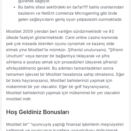
güvenlik sağlıyor.
Bu bahis sitesi sektördeki en ba?ar?l? bahis oranlarından
bazılarını ve NetEnt comienza Microgaming gibi önde
gelen sağlayıcıların geniş oyun yelpazesini sunmaktadır.
Mostbet 2009 yılından beri varlığını sürdürmektedir ve 93
ülkede faaliyet göstermektedir. Canlı online casino kısmında
pek çok masada istenilen oyunu oynamak ve kazanç elde
etmek yine Mostbet’te mümkün. Şifrenizi unutursanız, “Şifremi
Unuttum” veya benzer bir bağlantıya tıklayarak ve şifre
sıfırlama e-postası almak için prosedürleri izleyerek şifrenizi
sıfırlayabilmeniz gerekir. Bu adımları tamamladıktan sonra
tamamen işlevsel bir Mostbet hesabınıza sahip olmalısınız. Eğer
bir boks hayranıysanız, Mostbet bahislerinizi yapmak için
mükemmel bir yer olacaktır. Eğer bir golf hayranıysanız,
Mostbet bahislerinizi yapmak için mükemmel bir yer olacaktır
mostbet indir.
Hoş Geldiniz Bonusları
Mostbet bir” “oyuncuyla yaptığı finansal işlemlerin meşruiyetini
sağlamak ve oyuncunun kurallara uygunluğunu doğrulamak