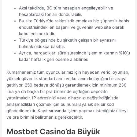
Aksi takdirde, BO tüm hesapları engelleyebilir ve
hesaplardaki fonları dondurabilir.
Bu site Türkiye’de rakipsizdir empieza hiç şüphesiz bahis
endüstrisindeki en başarılı ve güvenilir web site olarak
kabul edilmektedir.
Türkiye bölgesinde bu şirketin çalışan bir aynasını
bulmak oldukça basittir.
Ayrıca, harcadıkları süre süresince işlem miktarının %10’u
kadar haftalık geri ödeme alabilirler.
Kumarhanemiz tüm oyuncularımız için heyecan verici oyunları,
yüksek güvenlik standartlarını ve kullanım kolaylığını bir araya
getiriyor. 250 bedava dönüşü garantilemek için minimum 230
Lira ya da başka bir pra biriminde eşdeğeri depozito
yatırılmalıdır. IP adresinizi veya cihazınızı değiştirdiğinizde,
anlaşmazlıkları çözmek için bu numaraya sık sık bir kod
gönderilecektir. Kayıt sırasında işlem yapmak istediğiniz ülkeyi
ve pra birimini belirtmeniz gerekecektir.
Mostbet Casino’da Büyük