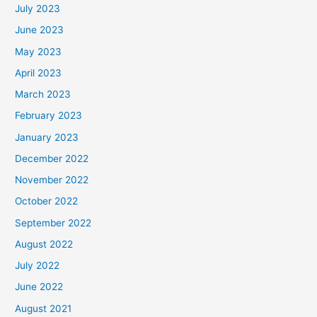
July 2023
June 2023
May 2023
April 2023
March 2023
February 2023
January 2023
December 2022
November 2022
October 2022
September 2022
August 2022
July 2022
June 2022
August 2021