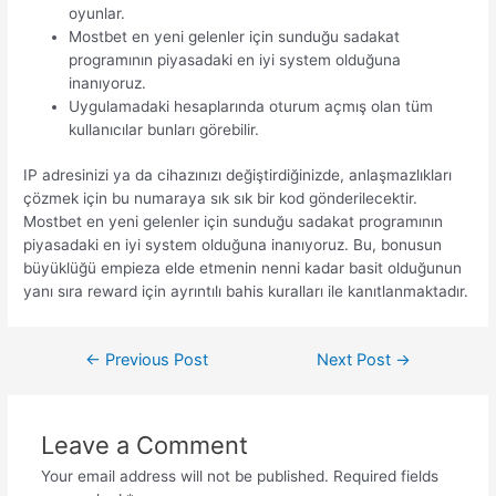
oyunlar.
Mostbet en yeni gelenler için sunduğu sadakat
programının piyasadaki en iyi system olduğuna
inanıyoruz.
Uygulamadaki hesaplarında oturum açmış olan tüm
kullanıcılar bunları görebilir.
IP adresinizi ya da cihazınızı değiştirdiğinizde, anlaşmazlıkları
çözmek için bu numaraya sık sık bir kod gönderilecektir.
Mostbet en yeni gelenler için sunduğu sadakat programının
piyasadaki en iyi system olduğuna inanıyoruz. Bu, bonusun
büyüklüğü empieza elde etmenin nenni kadar basit olduğunun
yanı sıra reward için ayrıntılı bahis kuralları ile kanıtlanmaktadır.
Post
←
Previous Post
Next Post
→
navigation
Leave a Comment
Your email address will not be published.
Required fields