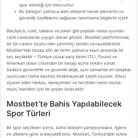
spor etkinliği için mevcuttur.
Bu kategori yalnızca web sitesinin temel işlevlerini ve
güvenlik özelliklerini sağlayan tanımlama bilgilerini içerir.
Blackjack, rulet, bakara ve poker gibi popüler masa oyunları
canlı casinolarda yaygın olarak görülür. Mostbet platformunda,
bir tür casino oyunu olan çevrimiçi slotları oynayabilirsiniz.
Mostbet’teki hesap afin de birimi yalnızca kayıt sırasında bir
kez seçilebilir – Türkiye ulusal para birimi (TL), Pound ve
Amerikan doları cinsinden bir hesap açma imkânı vardır.
Sadece güvenilirlik ve güvenlik değil, aynı zamanda en talepkar
oyuncuları haine kayıtsız bırakmayacak çeşitli oyunlar. Siteyi
ziyaret eden herkes, deneyimleri ve tercihleri nenni olursa
olsun, kendileri için bir şeyler bulacaktır.
Mostbet’te Bahis Yapılabilecek
Spor Türleri
Bir spor seçtikten sonra, bahis listesini şampiyonalara, liglere
ve ülkelere göre sıralayabilirsiniz. Mostbet, Türkiye’deki sobre