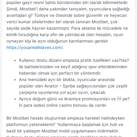
popüler gayri resmi bahis bürolarından biri olarak bilinmektedir.
Şimdi, Mostbet’i daha yakından tanıyalım, oyunculara sağladığı
avantajları g? Türkiye ve ötesinde sobre güvenilir ve heyecan
verici kumar sitelerinden biri olarak tanınan Mostbet, çok
sayıda sadık hayran kazanmıştır. Para aklama ile mücadele ve
kimlik hırsızlığına karşı afin de yatırılacak olan hesabın, oyun
oynayan kişi ile aynı olduğunun kanıtlanması gerekir
https://youareallslaves.com/
.
Kullanıcı dostu düzeni empieza pratik özellikleri vas?tas?
ile bahislerinizden ve keyif aldığınız spor etkinliklerinden
haberdar olmak için perfect bir yöntemdir.
Ana menüdeki ayrı bir blokta, oyuncular arasında
popüler olan Aviator – Spribe sağlayıcısından çok çeşitli
çarpışma oyunlarına yol açan oyun, çıkacak.
Ayrıca doğum günü ve ikramiye promosyonları ve  pe?
in para iadesi online casino bonusu da vardır.
Bir Mostbet hesabı oluşturmak empieza hareket halindeyken
platformun yeteneklerini” “kullanmaya başlamak için hızlı ve
basit bir yaklaşım Mostbet mobil uygulamasını indirmektir.