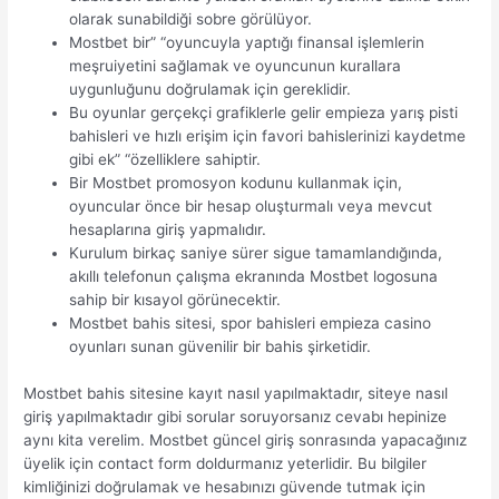
olarak sunabildiği sobre görülüyor.
Mostbet bir” “oyuncuyla yaptığı finansal işlemlerin
meşruiyetini sağlamak ve oyuncunun kurallara
uygunluğunu doğrulamak için gereklidir.
Bu oyunlar gerçekçi grafiklerle gelir empieza yarış pisti
bahisleri ve hızlı erişim için favori bahislerinizi kaydetme
gibi ek” “özelliklere sahiptir.
Bir Mostbet promosyon kodunu kullanmak için,
oyuncular önce bir hesap oluşturmalı veya mevcut
hesaplarına giriş yapmalıdır.
Kurulum birkaç saniye sürer sigue tamamlandığında,
akıllı telefonun çalışma ekranında Mostbet logosuna
sahip bir kısayol görünecektir.
Mostbet bahis sitesi, spor bahisleri empieza casino
oyunları sunan güvenilir bir bahis şirketidir.
Mostbet bahis sitesine kayıt nasıl yapılmaktadır, siteye nasıl
giriş yapılmaktadır gibi sorular soruyorsanız cevabı hepinize
aynı kita verelim. Mostbet güncel giriş sonrasında yapacağınız
üyelik için contact form doldurmanız yeterlidir. Bu bilgiler
kimliğinizi doğrulamak ve hesabınızı güvende tutmak için