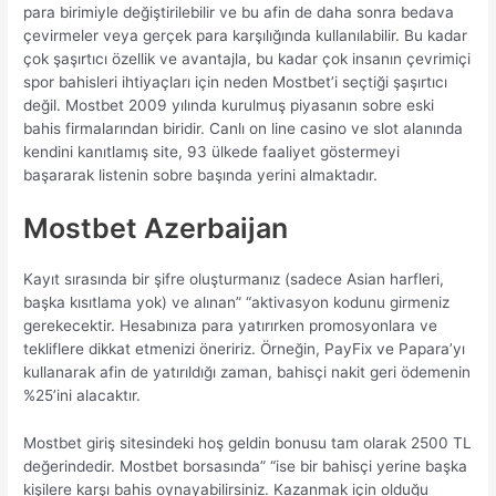
para birimiyle değiştirilebilir ve bu afin de daha sonra bedava
çevirmeler veya gerçek para karşılığında kullanılabilir. Bu kadar
çok şaşırtıcı özellik ve avantajla, bu kadar çok insanın çevrimiçi
spor bahisleri ihtiyaçları için neden Mostbet’i seçtiği şaşırtıcı
değil. Mostbet 2009 yılında kurulmuş piyasanın sobre eski
bahis firmalarından biridir. Canlı on line casino ve slot alanında
kendini kanıtlamış site, 93 ülkede faaliyet göstermeyi
başararak listenin sobre başında yerini almaktadır.
Mostbet Azerbaijan
Kayıt sırasında bir şifre oluşturmanız (sadece Asian harfleri,
başka kısıtlama yok) ve alınan” “aktivasyon kodunu girmeniz
gerekecektir. Hesabınıza para yatırırken promosyonlara ve
tekliflere dikkat etmenizi öneririz. Örneğin, PayFix ve Papara’yı
kullanarak afin de yatırıldığı zaman, bahisçi nakit geri ödemenin
%25’ini alacaktır.
Mostbet giriş sitesindeki hoş geldin bonusu tam olarak 2500 TL
değerindedir. Mostbet borsasında” “ise bir bahisçi yerine başka
kişilere karşı bahis oynayabilirsiniz. Kazanmak için olduğu