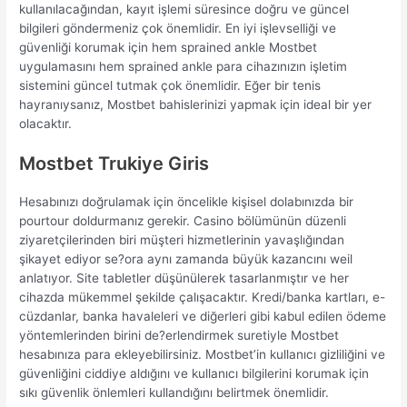
kullanılacağından, kayıt işlemi süresince doğru ve güncel
bilgileri göndermeniz çok önemlidir. En iyi işlevselliği ve
güvenliği korumak için hem sprained ankle Mostbet
uygulamasını hem sprained ankle para cihazınızın işletim
sistemini güncel tutmak çok önemlidir. Eğer bir tenis
hayranıysanız, Mostbet bahislerinizi yapmak için ideal bir yer
olacaktır.
Mostbet Trukiye Giris
Hesabınızı doğrulamak için öncelikle kişisel dolabınızda bir
pourtour doldurmanız gerekir. Casino bölümünün düzenli
ziyaretçilerinden biri müşteri hizmetlerinin yavaşlığından
şikayet ediyor se?ora aynı zamanda büyük kazancını weil
anlatıyor. Site tabletler düşünülerek tasarlanmıştır ve her
cihazda mükemmel şekilde çalışacaktır. Kredi/banka kartları, e-
cüzdanlar, banka havaleleri ve diğerleri gibi kabul edilen ödeme
yöntemlerinden birini de?erlendirmek suretiyle Mostbet
hesabınıza para ekleyebilirsiniz. Mostbet’in kullanıcı gizliliğini ve
güvenliğini ciddiye aldığını ve kullanıcı bilgilerini korumak için
sıkı güvenlik önlemleri kullandığını belirtmek önemlidir.