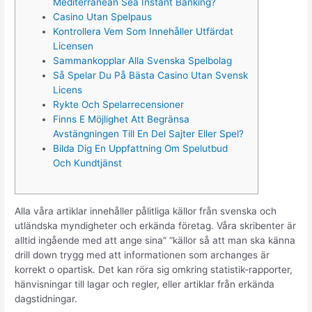
Mediterranean Sea Instant Banking?
Casino Utan Spelpaus
Kontrollera Vem Som Innehåller Utfärdat
Licensen
Sammankopplar Alla Svenska Spelbolag
Så Spelar Du På Bästa Casino Utan Svensk
Licens
Rykte Och Spelarrecensioner
Finns E Möjlighet Att Begränsa
Avstängningen Till En Del Sajter Eller Spel?
Bilda Dig En Uppfattning Om Spelutbud
Och Kundtjänst
Alla våra artiklar innehåller pålitliga källor från svenska och
utländska myndigheter och erkända företag. Våra skribenter är
alltid ingående med att ange sina” “källor så att man ska känna
drill down trygg med att informationen som archanges är
korrekt o opartisk. Det kan röra sig omkring statistik-rapporter,
hänvisningar till lagar och regler, eller artiklar från erkända
dagstidningar.