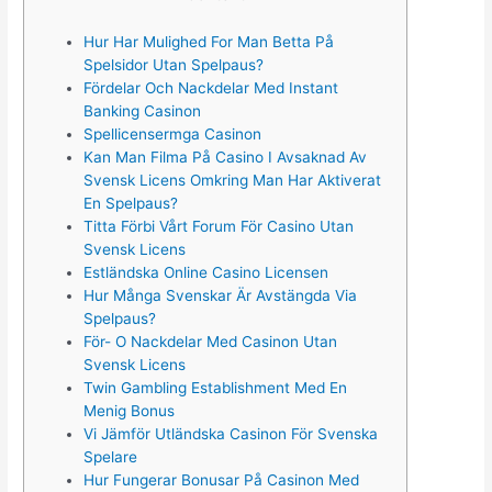
Hur Har Mulighed For Man Betta På
Spelsidor Utan Spelpaus?
Fördelar Och Nackdelar Med Instant
Banking Casinon
Spellicensermga Casinon
Kan Man Filma På Casino I Avsaknad Av
Svensk Licens Omkring Man Har Aktiverat
En Spelpaus?
Titta Förbi Vårt Forum För Casino Utan
Svensk Licens
Estländska Online Casino Licensen
Hur Många Svenskar Är Avstängda Via
Spelpaus?
För- O Nackdelar Med Casinon Utan
Svensk Licens
Twin Gambling Establishment Med En
Menig Bonus
Vi Jämför Utländska Casinon För Svenska
Spelare
Hur Fungerar Bonusar På Casinon Med