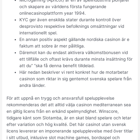
och skapare av världens första fungerande
onlinecasinoplattform year 1994.
KYC ger även enskilda stater durante kontroll över
desprovisto respektive befolknings omsättningar vid
internationellt spel.
En annan positiv aspekt gällande nordiska casinon är e
faktum att sobre är mer pålitliga.
Däremot kan du endast aktivera välkomstbonusen vid
ett tillfälle och oftast krävs durante minsta insättning för
att du” “ska få denna benefit tilldelad.
Här nedan beskriver vi rent konkret hur de motarbetar
casinon som riktar in sig gentemot svenska spelare från
andra länder.
För att uppnå en trygg och ansvarsfull spelupplevelse
rekommenderas det att alltid välja casinon mediterranean sea
en giltig licens från en erkänd spelmyndighet. Winscore,
tidigare känt som Slotamba, är en skat bland spelare och letar
efter variation och hög kvalité. Det här casinot utan svensk
licens levererar en imponerande spelupplevelse med över titlar
i sitt utbud, inklusive slot machine games, bordsspel och