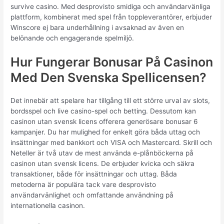
survive casino. Med desprovisto smidiga och användarvänliga
plattform, kombinerat med spel från toppleverantörer, erbjuder
Winscore ej bara underhållning i avsaknad av även en
belönande och engagerande spelmiljö.
Hur Fungerar Bonusar På Casinon
Med Den Svenska Spellicensen?
Det innebär att spelare har tillgång till ett större urval av slots,
bordsspel och live casino-spel och betting. Dessutom kan
casinon utan svensk licens offerera generösare bonusar 6
kampanjer. Du har mulighed for enkelt göra båda uttag och
insättningar med bankkort och VISA och Mastercard. Skrill och
Neteller är två utav de mest använda e-plånböckerna på
casinon utan svensk licens. De erbjuder kvicka och säkra
transaktioner, både för insättningar och uttag. Båda
metoderna är populära tack vare desprovisto
användarvänlighet och omfattande användning på
internationella casinon.