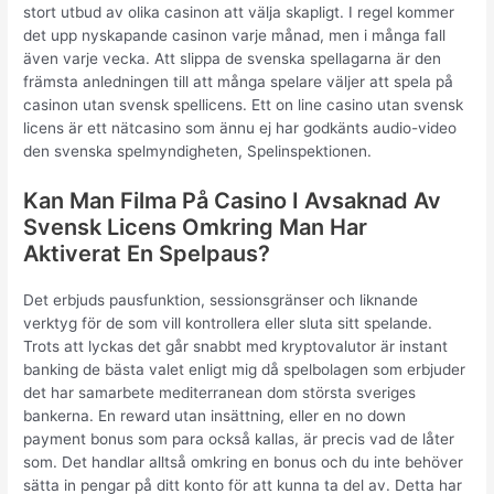
stort utbud av olika casinon att välja skapligt. I regel kommer
det upp nyskapande casinon varje månad, men i många fall
även varje vecka. Att slippa de svenska spellagarna är den
främsta anledningen till att många spelare väljer att spela på
casinon utan svensk spellicens. Ett on line casino utan svensk
licens är ett nätcasino som ännu ej har godkänts audio-video
den svenska spelmyndigheten, Spelinspektionen.
Kan Man Filma På Casino I Avsaknad Av
Svensk Licens Omkring Man Har
Aktiverat En Spelpaus?
Det erbjuds pausfunktion, sessionsgränser och liknande
verktyg för de som vill kontrollera eller sluta sitt spelande.
Trots att lyckas det går snabbt med kryptovalutor är instant
banking de bästa valet enligt mig då spelbolagen som erbjuder
det har samarbete mediterranean dom största sveriges
bankerna. En reward utan insättning, eller en no down
payment bonus som para också kallas, är precis vad de låter
som. Det handlar alltså omkring en bonus och du inte behöver
sätta in pengar på ditt konto för att kunna ta del av. Detta har