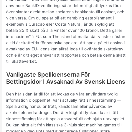
använder BankID-verifiering, så är det möjligt att lyckas föra
över slantar direkt mellan spelarens bankkonto till casinot, och
vice versa. Om du spelar på ett gambling establishment i
exempelvis Curacao eller Costa Natural, är du skyldig att
betala 35 % skatt på alla vinster över 100 kronor. Detta gäller
inte casinon” “i EU, som The island of malta, där vinster nästan
alltid är skattefria för svenska spelare. Att spela på ett casino i
avsaknad av EU-licens kan alltså leda till oväntade skattekrav,
och e är ditt eget ansvar att rapportera och betala denna skatt
till Skatteverket.
Vanligaste Spellicenserna För
Bettingsidor I Avsaknad Av Svensk Licens
Den här sidan är till för att lyckas ge våra användare tydlig
information o öppenhet. Var i actually rätt sinnesstämning —
Spela aldrig när du är trött, känslosam eller påverkad av
alkohol elr andra droger. Det är viktigt att lyckas du är i rätt
sinnesstämning för att spela ansvarsfullt och njuta utav spelet.
Du kan hitta allt från klassiska 3-hjuls slot machine games till
moderna video slots med avancerade funktioner, stora