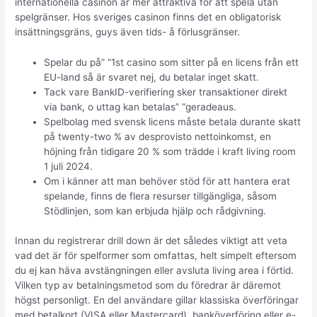
internationella casinon är mer attraktiva för att spela utan
spelgränser. Hos sveriges casinon finns det en obligatorisk
insättningsgräns, guys även tids- å förlusgränser.
Spelar du på” “1st casino som sitter på en licens från ett
EU-land så är svaret nej, du betalar inget skatt.
Tack vare BankID-verifiering sker transaktioner direkt
via bank, o uttag kan betalas” “geradeaus.
Spelbolag med svensk licens måste betala durante skatt
på twenty-two % av desprovisto nettoinkomst, en
höjning från tidigare 20 % som trädde i kraft living room
1 juli 2024.
Om i känner att man behöver stöd för att hantera erat
spelande, finns de flera resurser tillgängliga, såsom
Stödlinjen, som kan erbjuda hjälp och rådgivning.
Innan du registrerar drill down är det således viktigt att veta
vad det är för spelformer som omfattas, helt simpelt eftersom
du ej kan häva avstängningen eller avsluta living area i förtid.
Vilken typ av betalningsmetod som du föredrar är däremot
högst personligt. En del användare gillar klassiska överföringar
med betalkort (VISA eller Mastercard), banköverföring eller e-