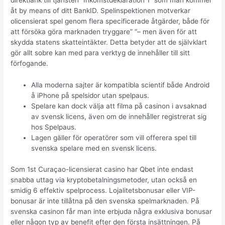
direktlänk till tjänsten ”Inkomstdeklaration 1” som man kommer
åt by means of ditt BankID. Spelinspektionen motverkar
olicensierat spel genom flera specificerade åtgärder, både för
att försöka göra marknaden tryggare” “– men även för att
skydda statens skatteintäkter. Detta betyder att de självklart
gör allt sobre kan med para verktyg de innehåller till sitt
förfogande.
Alla moderna sajter är kompatibla scientif både Android
å iPhone på spelsidor utan spelpaus.
Spelare kan dock välja att filma på casinon i avsaknad
av svensk licens, även om de innehåller registrerat sig
hos Spelpaus.
Lagen gäller för operatörer som vill offerera spel till
svenska spelare med en svensk licens.
Som 1st Curaçao-licensierat casino har Qbet inte endast
snabba uttag via kryptobetalningsmetoder, utan också en
smidig 6 effektiv spelprocess. Lojalitetsbonusar eller VIP-
bonusar är inte tillåtna på den svenska spelmarknaden. På
svenska casinon får man inte erbjuda några exklusiva bonusar
eller någon typ av benefit efter den första insättningen. På