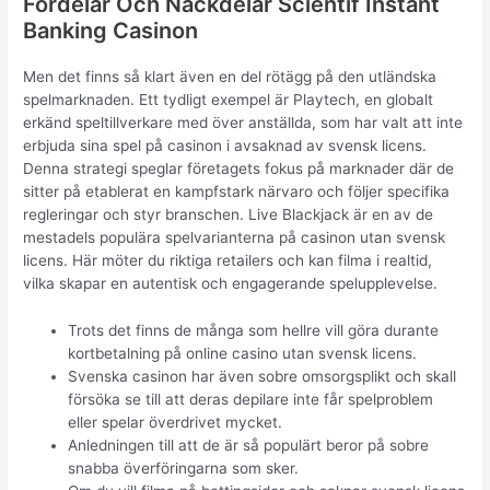
Fördelar Och Nackdelar Scientif Instant
Banking Casinon
Men det finns så klart även en del rötägg på den utländska
spelmarknaden. Ett tydligt exempel är Playtech, en globalt
erkänd speltillverkare med över anställda, som har valt att inte
erbjuda sina spel på casinon i avsaknad av svensk licens.
Denna strategi speglar företagets fokus på marknader där de
sitter på etablerat en kampfstark närvaro och följer specifika
regleringar och styr branschen. Live Blackjack är en av de
mestadels populära spelvarianterna på casinon utan svensk
licens. Här möter du riktiga retailers och kan filma i realtid,
vilka skapar en autentisk och engagerande spelupplevelse.
Trots det finns de många som hellre vill göra durante
kortbetalning på online casino utan svensk licens.
Svenska casinon har även sobre omsorgsplikt och skall
försöka se till att deras depilare inte får spelproblem
eller spelar överdrivet mycket.
Anledningen till att de är så populärt beror på sobre
snabba överföringarna som sker.