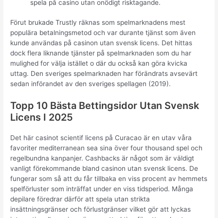
spela på casino utan onödigt risktagande.
Förut brukade Trustly räknas som spelmarknadens mest
populära betalningsmetod och var durante tjänst som även
kunde användas på casinon utan svensk licens. Det hittas
dock flera liknande tjänster på spelmarknaden som du har
mulighed for välja istället o där du också kan göra kvicka
uttag. Den sveriges spelmarknaden har förändrats avsevärt
sedan införandet av den sveriges spellagen (2019).
Topp 10 Bästa Bettingsidor Utan Svensk
Licens I 2025
Det här casinot scientif licens på Curacao är en utav våra
favoriter mediterranean sea sina över four thousand spel och
regelbundna kanpanjer. Cashbacks är något som är väldigt
vanligt förekommande bland casinon utan svensk licens. De
fungerar som så att du får tillbaka en viss procent av hemmets
spelförluster som inträffat under en viss tidsperiod. Många
depilare föredrar därför att spela utan strikta
insättningsgränser och förlustgränser vilket gör att lyckas