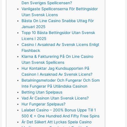
Den Sveriges Spellicensen?
Vanligaste Spellicenserna För Bettingsidor
Utan Svensk Licens
Bästa On Line Casino Snabba Uttag För
Januari 2025
Topp 10 Bästa Bettingsidor Utan Svensk
Licens I 2025
Casino I Avsaknad Av Svensk Licens Enligt
Flashback
Klarna & Fakturering På On Line Casino
Utan Svensk Spellicens
Hur Kontaktar Jag Kundsupporten På
Casinon I Avsaknad Av Svensk Licens?
Betalningsmetoder Och Fungerar Och Som
Inte Fungerar På Utländska Casinon
Betting Utan Spelpaus
Vad Är Casinon Utan Svensk Licens?
Hur Fungerar Spelpaus?
Lalabet Casino – 200% Bonus Uppe Till 1
500 € + One Hundred And Fifty Free Spins
Är Det Säkert Att Lyckas Spela Casino