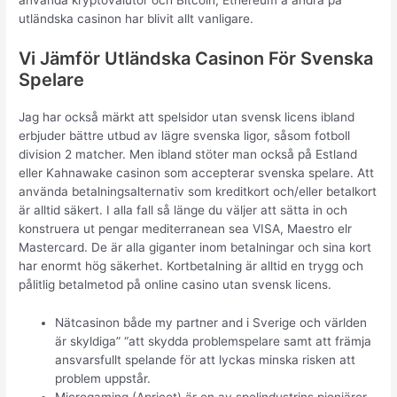
utländska casinon har blivit allt vanligare.
Vi Jämför Utländska Casinon För Svenska
Spelare
Jag har också märkt att spelsidor utan svensk licens ibland
erbjuder bättre utbud av lägre svenska ligor, såsom fotboll
division 2 matcher. Men ibland stöter man också på Estland
eller Kahnawake casinon som accepterar svenska spelare. Att
använda betalningsalternativ som kreditkort och/eller betalkort
är alltid säkert. I alla fall så länge du väljer att sätta in och
konstruera ut pengar mediterranean sea VISA, Maestro elr
Mastercard. De är alla giganter inom betalningar och sina kort
har enormt hög säkerhet. Kortbetalning är alltid en trygg och
pålitlig betalmetod på online casino utan svensk licens.
Nätcasinon både my partner and i Sverige och världen
är skyldiga” “att skydda problemspelare samt att främja
ansvarsfullt spelande för att lyckas minska risken att
problem uppstår.
Microgaming (Apricot) är en av spelindustrins pionjärer