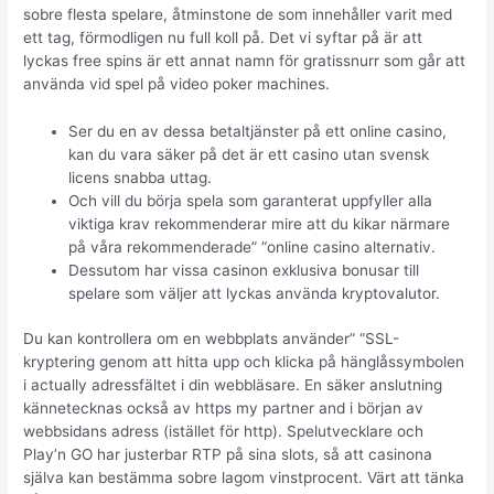
sobre flesta spelare, åtminstone de som innehåller varit med
ett tag, förmodligen nu full koll på. Det vi syftar på är att
lyckas free spins är ett annat namn för gratissnurr som går att
använda vid spel på video poker machines.
Ser du en av dessa betaltjänster på ett online casino,
kan du vara säker på det är ett casino utan svensk
licens snabba uttag.
Och vill du börja spela som garanterat uppfyller alla
viktiga krav rekommenderar mire att du kikar närmare
på våra rekommenderade” “online casino alternativ.
Dessutom har vissa casinon exklusiva bonusar till
spelare som väljer att lyckas använda kryptovalutor.
Du kan kontrollera om en webbplats använder” “SSL-
kryptering genom att hitta upp och klicka på hänglåssymbolen
i actually adressfältet i din webbläsare. En säker anslutning
kännetecknas också av https my partner and i början av
webbsidans adress (istället för http). Spelutvecklare och
Play’n GO har justerbar RTP på sina slots, så att casinona
själva kan bestämma sobre lagom vinstprocent. Värt att tänka