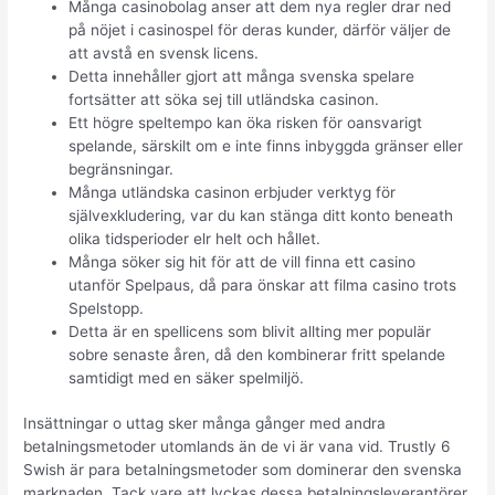
Många casinobolag anser att dem nya regler drar ned
på nöjet i casinospel för deras kunder, därför väljer de
att avstå en svensk licens.
Detta innehåller gjort att många svenska spelare
fortsätter att söka sej till utländska casinon.
Ett högre speltempo kan öka risken för oansvarigt
spelande, särskilt om e inte finns inbyggda gränser eller
begränsningar.
Många utländska casinon erbjuder verktyg för
självexkludering, var du kan stänga ditt konto beneath
olika tidsperioder elr helt och hållet.
Många söker sig hit för att de vill finna ett casino
utanför Spelpaus, då para önskar att filma casino trots
Spelstopp.
Detta är en spellicens som blivit allting mer populär
sobre senaste åren, då den kombinerar fritt spelande
samtidigt med en säker spelmiljö.
Insättningar o uttag sker många gånger med andra
betalningsmetoder utomlands än de vi är vana vid. Trustly 6
Swish är para betalningsmetoder som dominerar den svenska
marknaden. Tack vare att lyckas dessa betalningsleverantörer