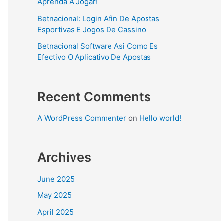
Aprenda A Jogar!
Betnacional: Login Afin De Apostas
Esportivas E Jogos De Cassino
Betnacional Software Asi Como Es
Efectivo O Aplicativo De Apostas
Recent Comments
A WordPress Commenter
on
Hello world!
Archives
June 2025
May 2025
April 2025