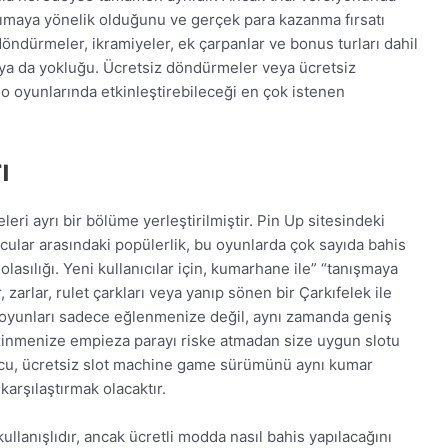
ımaya yönelik olduğunu ve gerçek para kazanma fırsatı
ndürmeler, ikramiyeler, ek çarpanlar ve bonus turları dahil
 ya da yokluğu. Ücretsiz döndürmeler veya ücretsiz
oyunlarında etkinleştirebileceği en çok istenen
ı
eri ayrı bir bölüme yerleştirilmiştir. Pin Up sitesindeki
cular arasındaki popülerlik, bu oyunlarda çok sayıda bahis
asılığı. Yeni kullanıcılar için, kumarhane ile” “tanışmaya
, zarlar, rulet çarkları veya yanıp sönen bir Çarkıfelek ile
 oyunları sadece eğlenmenize değil, aynı zamanda geniş
zinmenize empieza parayı riske atmadan size uygun slotu
pucu, ücretsiz slot machine game sürümünü aynı kumar
arşılaştırmak olacaktır.
ullanışlıdır, ancak ücretli modda nasıl bahis yapılacağını