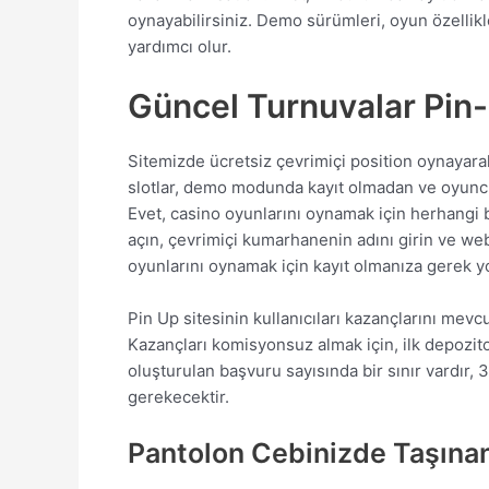
oynayabilirsiniz. Demo sürümleri, oyun özellikl
yardımcı olur.
Güncel Turnuvalar Pin
Sitemizde ücretsiz çevrimiçi position oynayara
slotlar, demo modunda kayıt olmadan ve oyuncu
Evet, casino oyunlarını oynamak için herhangi b
açın, çevrimiçi kumarhanenin adını girin ve web
oyunlarını oynamak için kayıt olmanıza gerek 
Pin Up sitesinin kullanıcıları kazançlarını mev
Kazançları komisyonsuz almak için, ilk depozit
oluşturulan başvuru sayısında bir sınır vardır
gerekecektir.
Pantolon Cebinizde Taşınan