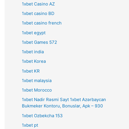
1xbet Casino AZ
1xbet casino BD
1xbet casino french
1xbet egypt
1xbet Games 572
1xbet india
1xbet Korea
1xbet KR
1xbet malaysia
1xbet Morocco
1xbet Nadir Rəsmi Sayt 1xbet Azərbaycan
Bukmeker Kontoru, Bonuslar, Apk – 930
1xbet Ozbekcha 153
1xbet pt