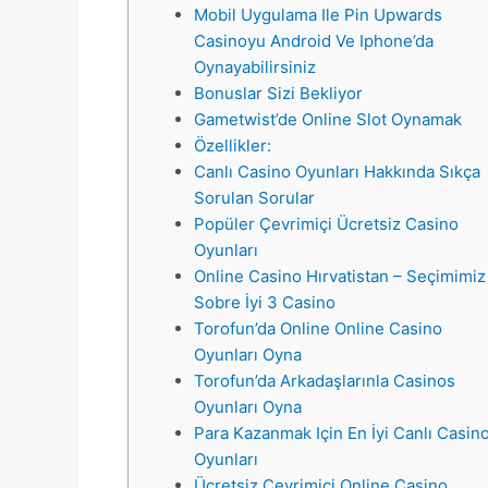
Mobil Uygulama Ile Pin Upwards
Casinoyu Android Ve Iphone’da
Oynayabilirsiniz
Bonuslar Sizi Bekliyor
Gametwist’de Online Slot Oynamak
Özellikler:
Canlı Casino Oyunları Hakkında Sıkça
Sorulan Sorular
Popüler Çevrimiçi Ücretsiz Casino
Oyunları
Online Casino Hırvatistan – Seçimimiz
Sobre İyi 3 Casino
Torofun’da Online Online Casino
Oyunları Oyna
Torofun’da Arkadaşlarınla Casinos
Oyunları Oyna
Para Kazanmak Için En İyi Canlı Casin
Oyunları
Ücretsiz Çevrimiçi Online Casino