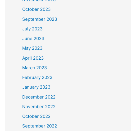
October 2023
September 2023
July 2023
June 2023
May 2023
April 2023
March 2023
February 2023
January 2023
December 2022
November 2022
October 2022
September 2022