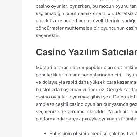
casino oyunları oynarken, bu modun oyunu tan
sağlamadığını unutmamak önemlidir. Ücretsiz dö
olmak üzere added bonus özelliklerinin varlığı
döndürmeler muhtemelen bir oyuncunun casino 
seçenektir.
Casino Yazılım Satıcılar
Müşteriler arasında en popüler olan slot makinel
popülerliklerinin ana nedenlerinden biri – oyun
ve dolayısıyla rapid daha yüksek para kazanma ol
bu slotlarla başlamanızı öneririz. Gerçek kartlar
casino oyunları oynamak gibisi yok. Demo slot
empieza çeşitli casino oyunları dünyasında ge
seçmenize de yardımcı olacaktır. Yararlı bir i
platformunda gerçek parayla oynanan sürümle k
Bahisçinin ofisinin menüsü çok basit ve k